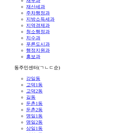
재무과
재산세과
주차행정과
지방소득세과
지역경제과
청소행정과
치수과
푸른도시과
행정지원과
홍보과
동주민센터
(ㄱㄴㄷ순)
강일동
고덕1동
고덕2동
길동
둔촌1동
둔촌2동
명일1동
명일2동
상일1동