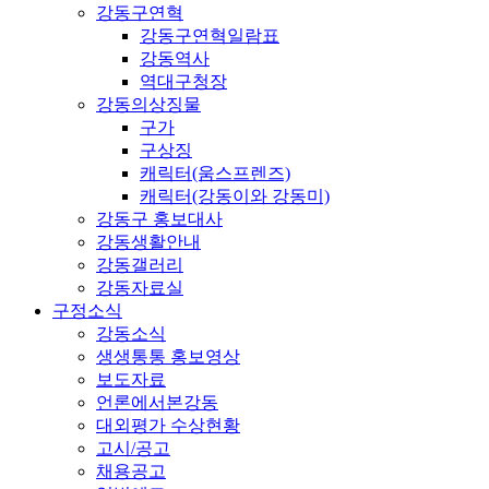
강동구연혁
강동구연혁일람표
강동역사
역대구청장
강동의상징물
구가
구상징
캐릭터(움스프렌즈)
캐릭터(강동이와 강동미)
강동구 홍보대사
강동생활안내
강동갤러리
강동자료실
구정소식
강동소식
생생통통 홍보영상
보도자료
언론에서본강동
대외평가 수상현황
고시/공고
채용공고