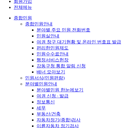
회원가입
전체메뉴
종합민원
종합민원안내
분야별 주요 민원 전화번호
민원실안내
여권 창구 대기현황 및 온라인 번호표 발급
편리한민원제도
민원수수료안내
행정서비스헌장
강동구청 통합 알림 신청
배너 모아보기
민원서식(민원편람)
분야별민원안내
분야별민원 한눈에보기
여권 신청 ∙ 발급
정보통신
세무
부동산/건축
자동차정기(종합)검사
이륜자동차 정기검사