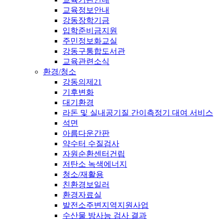
교육정보안내
강동장학기금
입학준비금지원
주민정보화교실
강동구통합도서관
교육관련소식
환경/청소
강동의제21
기후변화
대기환경
라돈 및 실내공기질 간이측정기 대여 서비스
석면
아름다운간판
약수터 수질검사
자원순환센터건립
저탄소 녹색에너지
청소/재활용
친환경보일러
환경자료실
발전소주변지역지원사업
수산물 방사능 검사 결과