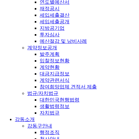
연도별예산서
재정공시
세입세출결산
세입세출공개
지방공기업
투자심사
예산절감 및 낭비사례
계약정보공개
발주계획
입찰정보현황
계약현황
대금지급정보
계약관련서식
참여희망업체 견적서 제출
법규/자치법규
대한민국현행법령
생활법령정보
자치법규
강동소개
강동구안내
행정조직
청사안내