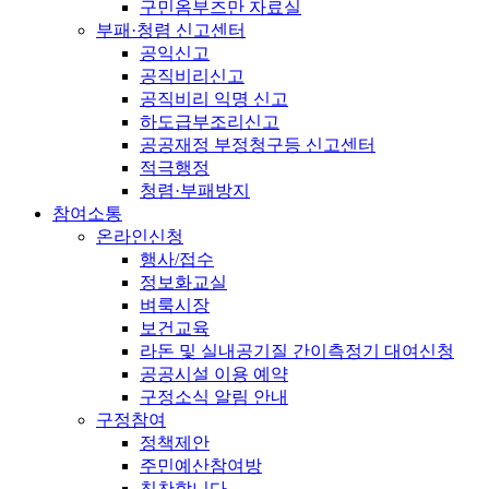
구민옴부즈만 자료실
부패·청렴 신고센터
공익신고
공직비리신고
공직비리 익명 신고
하도급부조리신고
공공재정 부정청구등 신고센터
적극행정
청렴·부패방지
참여소통
온라인신청
행사/접수
정보화교실
벼룩시장
보건교육
라돈 및 실내공기질 간이측정기 대여신청
공공시설 이용 예약
구정소식 알림 안내
구정참여
정책제안
주민예산참여방
칭찬합니다