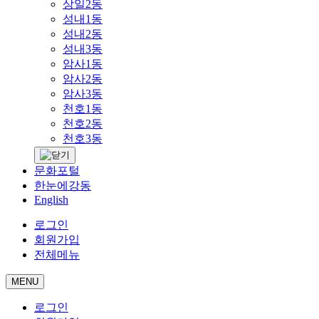
상일2동
성내1동
성내2동
성내3동
암사1동
암사2동
암사3동
천호1동
천호2동
천호3동
문화포털
한눈에강동
English
로그인
회원가입
전체메뉴
MENU
로그인