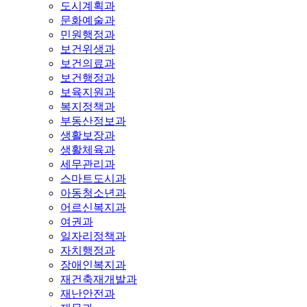
도시계획과
문화예술과
민원행정과
보건위생과
보건의료과
보건행정과
보육지원과
복지정책과
부동산정보과
생활보장과
생활체육과
세무관리과
스마트도시과
아동청소년과
어르신복지과
여권과
일자리정책과
자치행정과
장애인복지과
재건축재개발과
재난안전과