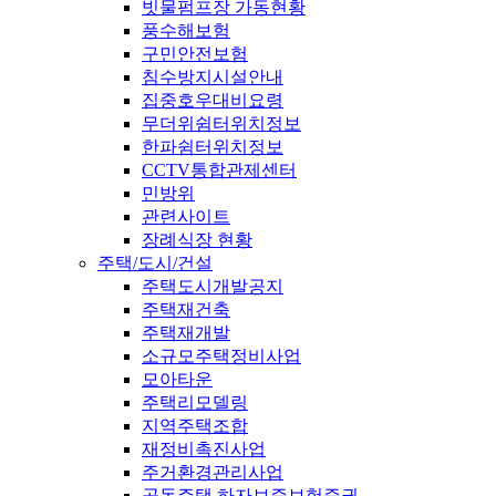
빗물펌프장 가동현황
풍수해보험
구민안전보험
침수방지시설안내
집중호우대비요령
무더위쉼터위치정보
한파쉼터위치정보
CCTV통합관제센터
민방위
관련사이트
장례식장 현황
주택/도시/건설
주택도시개발공지
주택재건축
주택재개발
소규모주택정비사업
모아타운
주택리모델링
지역주택조합
재정비촉진사업
주거환경관리사업
공동주택 하자보증보험증권