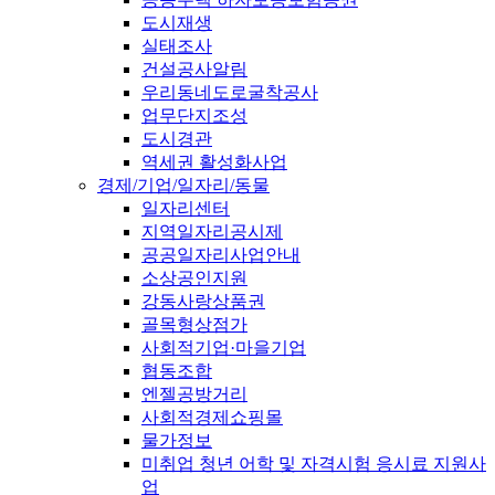
도시재생
실태조사
건설공사알림
우리동네도로굴착공사
업무단지조성
도시경관
역세권 활성화사업
경제/기업/일자리/동물
일자리센터
지역일자리공시제
공공일자리사업안내
소상공인지원
강동사랑상품권
골목형상점가
사회적기업·마을기업
협동조합
엔젤공방거리
사회적경제쇼핑몰
물가정보
미취업 청년 어학 및 자격시험 응시료 지원사
업