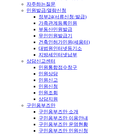
자주하는질문
민원발급/열람신청
정부24(서류신청·발급)
가족관계등록민원
부동산민원발급
무인민원발급기
건축인허가민원(세움터)
대법원인터넷등기소
지방세인터넷납부
상담신고센터
민원통합접수창구
민원상담
민원신고
민원신청
민원조회
상담지원
구민옴부즈만
구민옴부즈만 소개
구민옴부즈만 이용안내
구민옴부즈만 운영현황
구민옴부즈만 민원신청