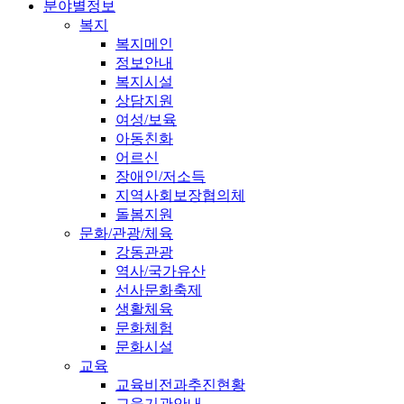
분야별정보
복지
복지메인
정보안내
복지시설
상담지원
여성/보육
아동친화
어르신
장애인/저소득
지역사회보장협의체
돌봄지원
문화/관광/체육
강동관광
역사/국가유산
선사문화축제
생활체육
문화체험
문화시설
교육
교육비전과추진현황
교육기관안내