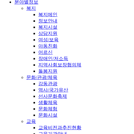
분야별정보
복지
복지메인
정보안내
복지시설
상담지원
여성/보육
아동친화
어르신
장애인/저소득
지역사회보장협의체
돌봄지원
문화/관광/체육
강동관광
역사/국가유산
선사문화축제
생활체육
문화체험
문화시설
교육
교육비전과추진현황
교육기관안내