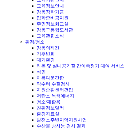
교육정보안내
강동장학기금
입학준비금지원
주민정보화교실
강동구통합도서관
교육관련소식
환경/청소
강동의제21
기후변화
대기환경
라돈 및 실내공기질 간이측정기 대여 서비스
석면
아름다운간판
약수터 수질검사
자원순환센터건립
저탄소 녹색에너지
청소/재활용
친환경보일러
환경자료실
발전소주변지역지원사업
수산물 방사능 검사 결과