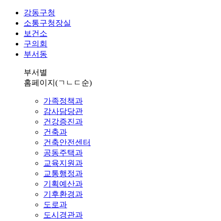
강동구청
소통구청장실
보건소
구의회
부서동
부서별
홈페이지
(ㄱㄴㄷ순)
가족정책과
감사담당관
건강증진과
건축과
건축안전센터
공동주택과
교육지원과
교통행정과
기획예산과
기후환경과
도로과
도시경관과