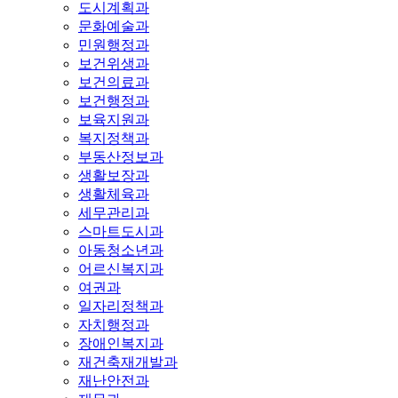
도시계획과
문화예술과
민원행정과
보건위생과
보건의료과
보건행정과
보육지원과
복지정책과
부동산정보과
생활보장과
생활체육과
세무관리과
스마트도시과
아동청소년과
어르신복지과
여권과
일자리정책과
자치행정과
장애인복지과
재건축재개발과
재난안전과