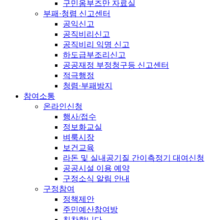
구민옴부즈만 자료실
부패·청렴 신고센터
공익신고
공직비리신고
공직비리 익명 신고
하도급부조리신고
공공재정 부정청구등 신고센터
적극행정
청렴·부패방지
참여소통
온라인신청
행사/접수
정보화교실
벼룩시장
보건교육
라돈 및 실내공기질 간이측정기 대여신청
공공시설 이용 예약
구정소식 알림 안내
구정참여
정책제안
주민예산참여방
칭찬합니다