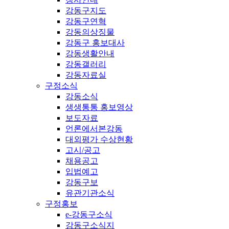
강동구지도
강동구연혁
강동의상징물
강동구 홍보대사
강동생활안내
강동갤러리
강동자료실
구정소식
강동소식
생생통통 홍보영상
보도자료
언론에서본강동
대외평가 수상현황
고시/공고
채용공고
입법예고
강동구보
유관기관소식
구정홍보
e-강동구소식
강동구소식지