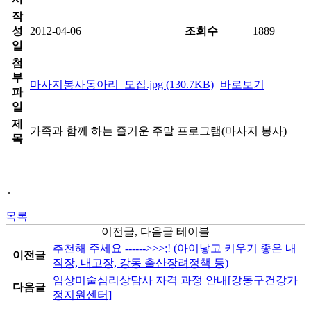
작
성
2012-04-06
조회수
1889
일
첨
부
마사지봉사동아리_모집.jpg (130.7KB)
바로보기
파
일
제
가족과 함께 하는 즐거운 주말 프로그램(마사지 봉사)
목
.
목록
이전글, 다음글 테이블
추천해 주세요 ------>>>;! (아이낳고 키우기 좋은 내
이전글
직장, 내고장, 강동 출산장려정책 등)
임상미술심리상담사 자격 과정 안내[강동구건강가
다음글
정지원센터]