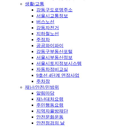
생활/교통
강동구도로명주소
서울시교통정보
버스노선
강동자전거
지하철노선
주정차
공공와이파이
강동구부동산포털
서울시부동산정보
서울시토지정보시스템
자동차정비교실
9호선 4단계 연장사업
주차장
재난/안전/민방위
알림마당
재난대처요령
주민행동요령
지역자율방재단
안전문화운동
안전점검의 날