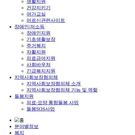
생활지원
건강지키기
여가교실
어르신관련사이트
장애인/저소득
장애인지원
기초생활보장
주거복지
자활지원
의료급여지원
사회바우처
긴급복지지원
지역사회보장협의체
지역사회보장협의체 소개
지역사회보장협의체 기능 및 역할
돌봄지원
의료·요양 통합돌봄 사업
돌봄SOS사업
분야별정보
복지