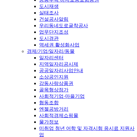
도시재생
실태조사
건설공사알림
우리동네도로굴착공사
업무단지조성
도시경관
역세권 활성화사업
경제/기업/일자리/동물
일자리센터
지역일자리공시제
공공일자리사업안내
소상공인지원
강동사랑상품권
골목형상점가
사회적기업·마을기업
협동조합
엔젤공방거리
사회적경제쇼핑몰
물가정보
미취업 청년 어학 및 자격시험 응시료 지원사
업