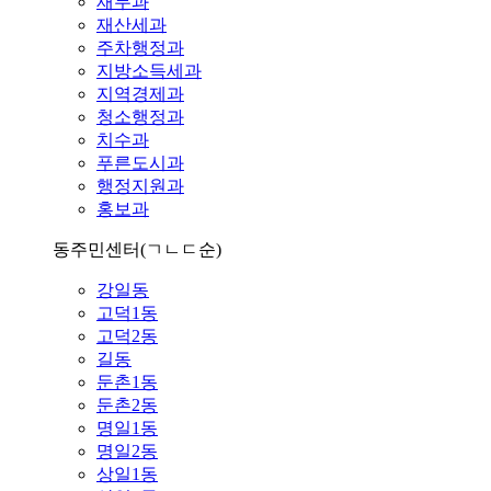
재무과
재산세과
주차행정과
지방소득세과
지역경제과
청소행정과
치수과
푸른도시과
행정지원과
홍보과
동주민센터
(ㄱㄴㄷ순)
강일동
고덕1동
고덕2동
길동
둔촌1동
둔촌2동
명일1동
명일2동
상일1동