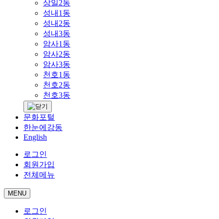
상일2동
성내1동
성내2동
성내3동
암사1동
암사2동
암사3동
천호1동
천호2동
천호3동
문화포털
한눈에강동
English
로그인
회원가입
전체메뉴
MENU
로그인