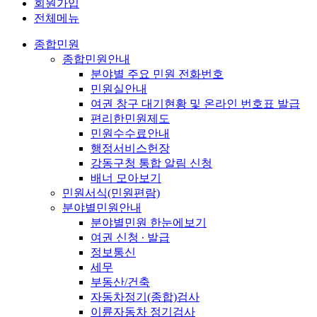
회원가입
전체메뉴
종합민원
종합민원안내
분야별 주요 민원 전화번호
민원실안내
여권 창구 대기현황 및 온라인 번호표 발급
편리한민원제도
민원수수료안내
행정서비스헌장
강동구청 통합 알림 신청
배너 모아보기
민원서식(민원편람)
분야별민원안내
분야별민원 한눈에보기
여권 신청 ∙ 발급
정보통신
세무
부동산/건축
자동차정기(종합)검사
이륜자동차 정기검사