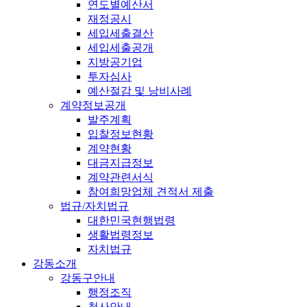
연도별예산서
재정공시
세입세출결산
세입세출공개
지방공기업
투자심사
예산절감 및 낭비사례
계약정보공개
발주계획
입찰정보현황
계약현황
대금지급정보
계약관련서식
참여희망업체 견적서 제출
법규/자치법규
대한민국현행법령
생활법령정보
자치법규
강동소개
강동구안내
행정조직
청사안내