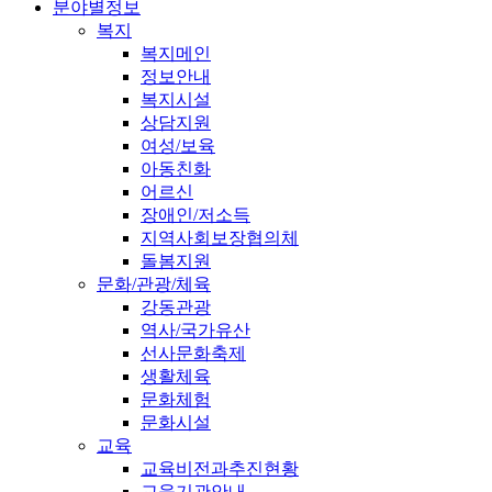
분야별정보
복지
복지메인
정보안내
복지시설
상담지원
여성/보육
아동친화
어르신
장애인/저소득
지역사회보장협의체
돌봄지원
문화/관광/체육
강동관광
역사/국가유산
선사문화축제
생활체육
문화체험
문화시설
교육
교육비전과추진현황
교육기관안내