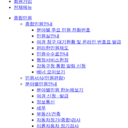
회원가입
전체메뉴
종합민원
종합민원안내
분야별 주요 민원 전화번호
민원실안내
여권 창구 대기현황 및 온라인 번호표 발급
편리한민원제도
민원수수료안내
행정서비스헌장
강동구청 통합 알림 신청
배너 모아보기
민원서식(민원편람)
분야별민원안내
분야별민원 한눈에보기
여권 신청 ∙ 발급
정보통신
세무
부동산/건축
자동차정기(종합)검사
이륜자동차 정기검사