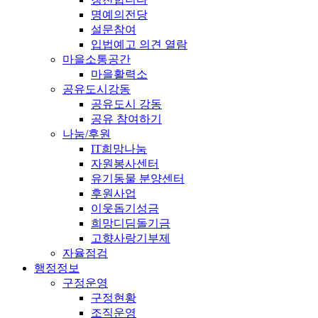
명예의전당
설문참여
입법예고 의견 열람
마을소통공간
마을활력소
공유도시강동
공유도시 강동
공유 참여하기
나눔/후원
IT희망나눔
자원봉사센터
유기동물 분양센터
후원사업
이웃돕기성금
희망디딤돌기금
고향사랑기부제
자율점검
행정정보
구정운영
구정현황
조직운영