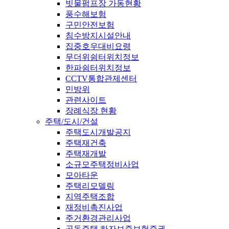
빗물펌프장 가동현황
풍수해보험
구민안전보험
침수방지시설안내
집중호우대비요령
무더위쉼터위치정보
한파쉼터위치정보
CCTV통합관제센터
민방위
관련사이트
장례식장 현황
주택/도시/건설
주택도시개발공지
주택재건축
주택재개발
소규모주택정비사업
모아타운
주택리모델링
지역주택조합
재정비촉진사업
주거환경관리사업
공동주택 하자보증보험증권