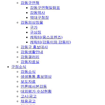
강동구연혁
강동구연혁일람표
강동역사
역대구청장
강동의상징물
구가
구상징
캐릭터(움스프렌즈)
캐릭터(강동이와 강동미)
강동구 홍보대사
강동생활안내
강동갤러리
강동자료실
구정소식
강동소식
생생통통 홍보영상
보도자료
언론에서본강동
대외평가 수상현황
고시/공고
채용공고