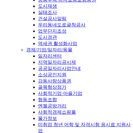
도시재생
실태조사
건설공사알림
우리동네도로굴착공사
업무단지조성
도시경관
역세권 활성화사업
경제/기업/일자리/동물
일자리센터
지역일자리공시제
공공일자리사업안내
소상공인지원
강동사랑상품권
골목형상점가
사회적기업·마을기업
협동조합
엔젤공방거리
사회적경제쇼핑몰
물가정보
미취업 청년 어학 및 자격시험 응시료 지원사
업