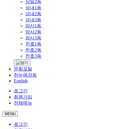
상일2동
성내1동
성내2동
성내3동
암사1동
암사2동
암사3동
천호1동
천호2동
천호3동
문화포털
한눈에강동
English
로그인
회원가입
전체메뉴
MENU
로그인