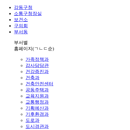
강동구청
소통구청장실
보건소
구의회
부서동
부서별
홈페이지
(ㄱㄴㄷ순)
가족정책과
감사담당관
건강증진과
건축과
건축안전센터
공동주택과
교육지원과
교통행정과
기획예산과
기후환경과
도로과
도시경관과