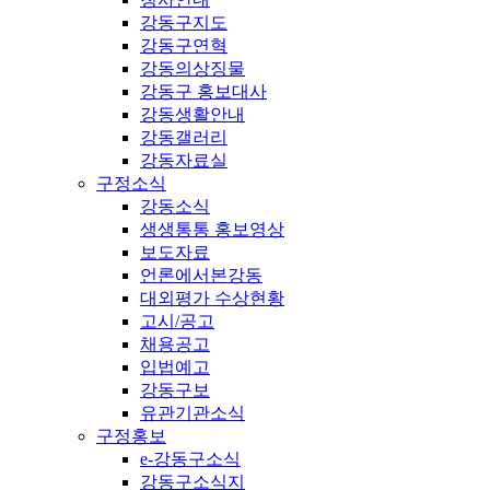
강동구지도
강동구연혁
강동의상징물
강동구 홍보대사
강동생활안내
강동갤러리
강동자료실
구정소식
강동소식
생생통통 홍보영상
보도자료
언론에서본강동
대외평가 수상현황
고시/공고
채용공고
입법예고
강동구보
유관기관소식
구정홍보
e-강동구소식
강동구소식지