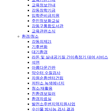
교육정보안내
강동장학기금
입학준비금지원
주민정보화교실
강동구통합도서관
교육관련소식
환경/청소
강동의제21
기후변화
대기환경
라돈 및 실내공기질 간이측정기 대여 서비스
석면
아름다운간판
약수터 수질검사
자원순환센터건립
저탄소 녹색에너지
청소/재활용
친환경보일러
환경자료실
발전소주변지역지원사업
수산물 방사능 검사 결과