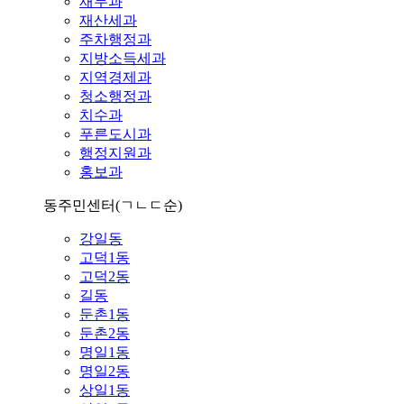
재무과
재산세과
주차행정과
지방소득세과
지역경제과
청소행정과
치수과
푸른도시과
행정지원과
홍보과
동주민센터
(ㄱㄴㄷ순)
강일동
고덕1동
고덕2동
길동
둔촌1동
둔촌2동
명일1동
명일2동
상일1동