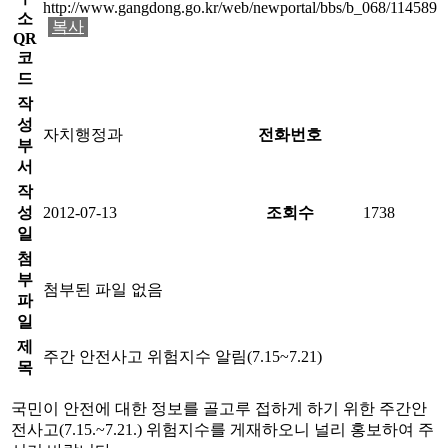
http://www.gangdong.go.kr/web/newportal/bbs/b_068/114589
소
복사
QR
코
드
작
성
자치행정과
전화번호
부
서
작
성
2012-07-13
조회수
1738
일
첨
부
첨부된 파일 없음
파
일
제
주간 안전사고 위험지수 알림(7.15~7.21)
목
국민이 안전에 대한 정보를 골고루 접하게 하기 위한 주간안
전사고(7.15.~7.21.) 위험지수를 게재하오니 널리 홍보하여 주