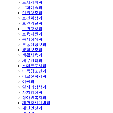
도시계획과
문화예술과
민원행정과
보건위생과
보건의료과
보건행정과
보육지원과
복지정책과
부동산정보과
생활보장과
생활체육과
세무관리과
스마트도시과
아동청소년과
어르신복지과
여권과
일자리정책과
자치행정과
장애인복지과
재건축재개발과
재난안전과