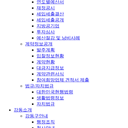
연도별예산서
재정공시
세입세출결산
세입세출공개
지방공기업
투자심사
예산절감 및 낭비사례
계약정보공개
발주계획
입찰정보현황
계약현황
대금지급정보
계약관련서식
참여희망업체 견적서 제출
법규/자치법규
대한민국현행법령
생활법령정보
자치법규
강동소개
강동구안내
행정조직
청사안내