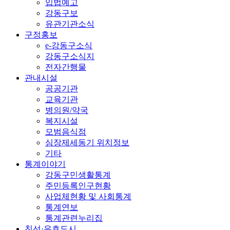
입법예고
강동구보
유관기관소식
구정홍보
e-강동구소식
강동구소식지
전자간행물
관내시설
공공기관
교육기관
병의원/약국
복지시설
모범음식점
심장제세동기 위치정보
기타
통계이야기
강동구민생활통계
주민등록인구현황
사업체현황 및 사회통계
통계연보
통계관련누리집
친선·우호도시