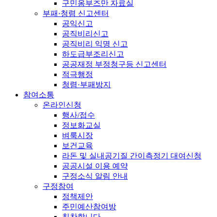
구민옴부즈만 자료실
부패·청렴 신고센터
공익신고
공직비리신고
공직비리 익명 신고
하도급부조리신고
공공재정 부정청구등 신고센터
적극행정
청렴·부패방지
참여소통
온라인신청
행사/접수
정보화교실
벼룩시장
보건교육
라돈 및 실내공기질 간이측정기 대여신청
공공시설 이용 예약
구정소식 알림 안내
구정참여
정책제안
주민예산참여방
칭찬합니다