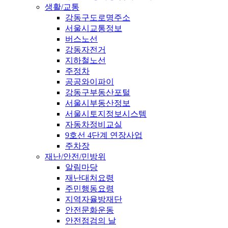
생활/교통
강동구도로명주소
서울시교통정보
버스노선
강동자전거
지하철노선
주정차
공공와이파이
강동구부동산포털
서울시부동산정보
서울시토지정보시스템
자동차정비교실
9호선 4단계 연장사업
주차장
재난/안전/민방위
알림마당
재난대처요령
주민행동요령
지역자율방재단
안전문화운동
안전점검의 날