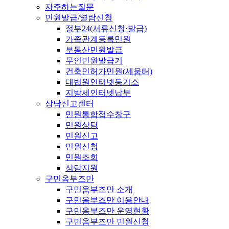
자주하는질문
민원발급/열람신청
정부24(서류신청·발급)
가족관계등록민원
부동산민원발급
무인민원발급기
건축인허가민원(세움터)
대법원인터넷등기소
지방세인터넷납부
상담신고센터
민원통합접수창구
민원상담
민원신고
민원신청
민원조회
상담지원
구민옴부즈만
구민옴부즈만 소개
구민옴부즈만 이용안내
구민옴부즈만 운영현황
구민옴부즈만 민원신청