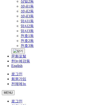
상일2동
성내1동
성내2동
성내3동
암사1동
암사2동
암사3동
천호1동
천호2동
천호3동
문화포털
한눈에강동
English
로그인
회원가입
전체메뉴
MENU
로그인