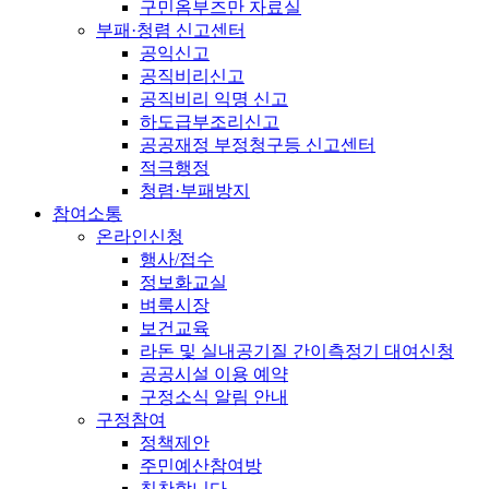
구민옴부즈만 자료실
부패·청렴 신고센터
공익신고
공직비리신고
공직비리 익명 신고
하도급부조리신고
공공재정 부정청구등 신고센터
적극행정
청렴·부패방지
참여소통
온라인신청
행사/접수
정보화교실
벼룩시장
보건교육
라돈 및 실내공기질 간이측정기 대여신청
공공시설 이용 예약
구정소식 알림 안내
구정참여
정책제안
주민예산참여방
칭찬합니다