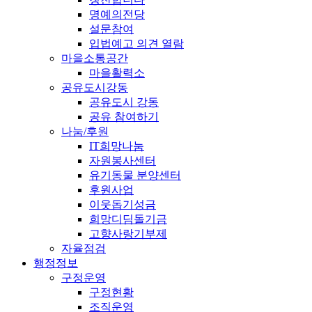
명예의전당
설문참여
입법예고 의견 열람
마을소통공간
마을활력소
공유도시강동
공유도시 강동
공유 참여하기
나눔/후원
IT희망나눔
자원봉사센터
유기동물 분양센터
후원사업
이웃돕기성금
희망디딤돌기금
고향사랑기부제
자율점검
행정정보
구정운영
구정현황
조직운영