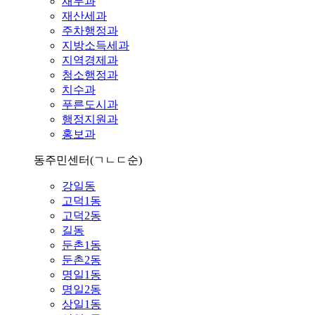
재무과
재산세과
주차행정과
지방소득세과
지역경제과
청소행정과
치수과
푸른도시과
행정지원과
홍보과
동주민센터
(ㄱㄴㄷ순)
강일동
고덕1동
고덕2동
길동
둔촌1동
둔촌2동
명일1동
명일2동
상일1동