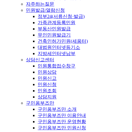
자주하는질문
민원발급/열람신청
정부24(서류신청·발급)
가족관계등록민원
부동산민원발급
무인민원발급기
건축인허가민원(세움터)
대법원인터넷등기소
지방세인터넷납부
상담신고센터
민원통합접수창구
민원상담
민원신고
민원신청
민원조회
상담지원
구민옴부즈만
구민옴부즈만 소개
구민옴부즈만 이용안내
구민옴부즈만 운영현황
구민옴부즈만 민원신청