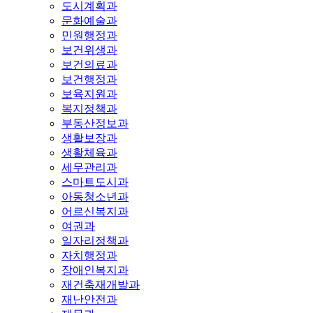
도시계획과
문화예술과
민원행정과
보건위생과
보건의료과
보건행정과
보육지원과
복지정책과
부동산정보과
생활보장과
생활체육과
세무관리과
스마트도시과
아동청소년과
어르신복지과
여권과
일자리정책과
자치행정과
장애인복지과
재건축재개발과
재난안전과