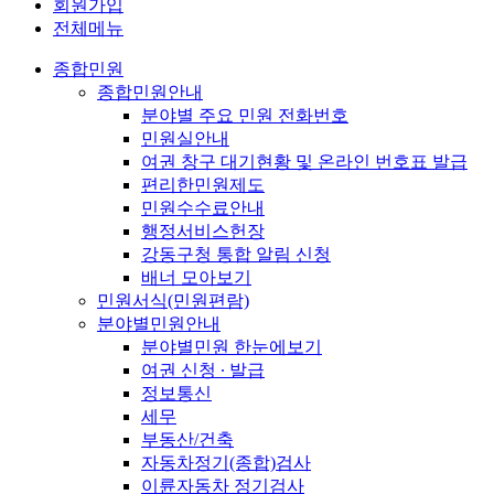
회원가입
전체메뉴
종합민원
종합민원안내
분야별 주요 민원 전화번호
민원실안내
여권 창구 대기현황 및 온라인 번호표 발급
편리한민원제도
민원수수료안내
행정서비스헌장
강동구청 통합 알림 신청
배너 모아보기
민원서식(민원편람)
분야별민원안내
분야별민원 한눈에보기
여권 신청 ∙ 발급
정보통신
세무
부동산/건축
자동차정기(종합)검사
이륜자동차 정기검사