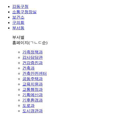
강동구청
소통구청장실
보건소
구의회
부서동
부서별
홈페이지
(ㄱㄴㄷ순)
가족정책과
감사담당관
건강증진과
건축과
건축안전센터
공동주택과
교육지원과
교통행정과
기획예산과
기후환경과
도로과
도시경관과