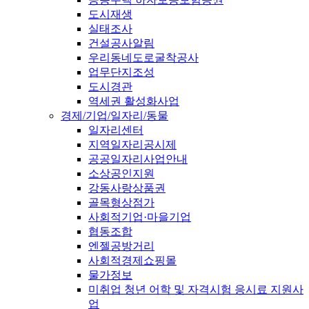
도시재생
실태조사
건설공사알림
우리동네도로굴착공사
업무단지조성
도시경관
역세권 활성화사업
경제/기업/일자리/동물
일자리센터
지역일자리공시제
공공일자리사업안내
소상공인지원
강동사랑상품권
골목형상점가
사회적기업·마을기업
협동조합
엔젤공방거리
사회적경제쇼핑몰
물가정보
미취업 청년 어학 및 자격시험 응시료 지원사
업