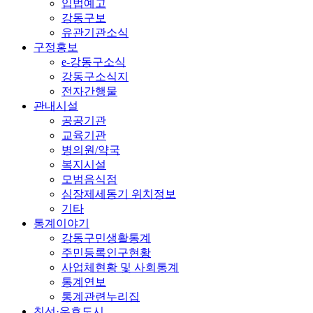
입법예고
강동구보
유관기관소식
구정홍보
e-강동구소식
강동구소식지
전자간행물
관내시설
공공기관
교육기관
병의원/약국
복지시설
모범음식점
심장제세동기 위치정보
기타
통계이야기
강동구민생활통계
주민등록인구현황
사업체현황 및 사회통계
통계연보
통계관련누리집
친선·우호도시