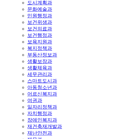
도시계획과
문화예술과
민원행정과
보건위생과
보건의료과
보건행정과
보육지원과
복지정책과
부동산정보과
생활보장과
생활체육과
세무관리과
스마트도시과
아동청소년과
어르신복지과
여권과
일자리정책과
자치행정과
장애인복지과
재건축재개발과
재난안전과