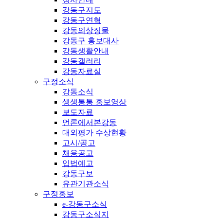
강동구지도
강동구연혁
강동의상징물
강동구 홍보대사
강동생활안내
강동갤러리
강동자료실
구정소식
강동소식
생생통통 홍보영상
보도자료
언론에서본강동
대외평가 수상현황
고시/공고
채용공고
입법예고
강동구보
유관기관소식
구정홍보
e-강동구소식
강동구소식지