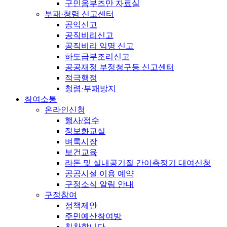
구민옴부즈만 자료실
부패·청렴 신고센터
공익신고
공직비리신고
공직비리 익명 신고
하도급부조리신고
공공재정 부정청구등 신고센터
적극행정
청렴·부패방지
참여소통
온라인신청
행사/접수
정보화교실
벼룩시장
보건교육
라돈 및 실내공기질 간이측정기 대여신청
공공시설 이용 예약
구정소식 알림 안내
구정참여
정책제안
주민예산참여방
칭찬합니다