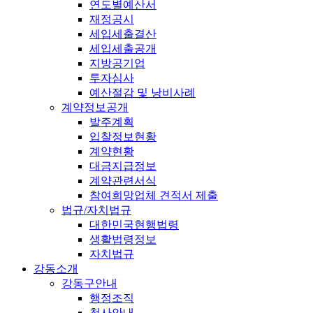
연도별예산서
재정공시
세입세출결산
세입세출공개
지방공기업
투자심사
예산절감 및 낭비사례
계약정보공개
발주계획
입찰정보현황
계약현황
대금지급정보
계약관련서식
참여희망업체 견적서 제출
법규/자치법규
대한민국현행법령
생활법령정보
자치법규
강동소개
강동구안내
행정조직
청사안내