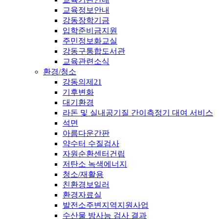
교육정보안내
강동장학기금
입학준비금지원
주민정보화교실
강동구통합도서관
교육관련소식
환경/청소
강동의제21
기후변화
대기환경
라돈 및 실내공기질 간이측정기 대여 서비스
석면
아름다운간판
약수터 수질검사
자원순환센터건립
저탄소 녹색에너지
청소/재활용
친환경보일러
환경자료실
발전소주변지역지원사업
수산물 방사능 검사 결과