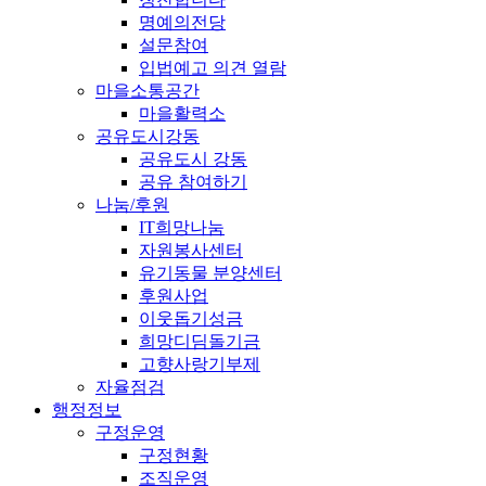
명예의전당
설문참여
입법예고 의견 열람
마을소통공간
마을활력소
공유도시강동
공유도시 강동
공유 참여하기
나눔/후원
IT희망나눔
자원봉사센터
유기동물 분양센터
후원사업
이웃돕기성금
희망디딤돌기금
고향사랑기부제
자율점검
행정정보
구정운영
구정현황
조직운영