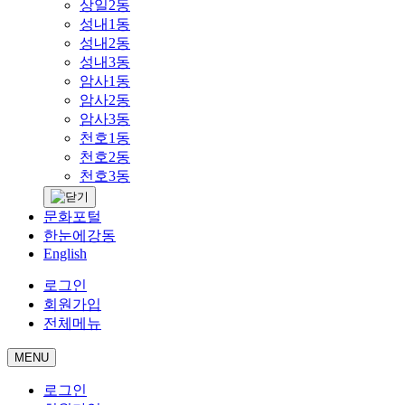
상일2동
성내1동
성내2동
성내3동
암사1동
암사2동
암사3동
천호1동
천호2동
천호3동
문화포털
한눈에강동
English
로그인
회원가입
전체메뉴
MENU
로그인