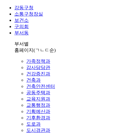
강동구청
소통구청장실
보건소
구의회
부서동
부서별
홈페이지
(ㄱㄴㄷ순)
가족정책과
감사담당관
건강증진과
건축과
건축안전센터
공동주택과
교육지원과
교통행정과
기획예산과
기후환경과
도로과
도시경관과