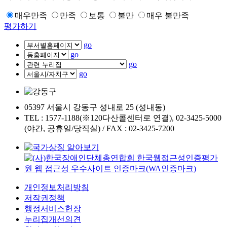
매우만족
만족
보통
불만
매우 불만족
평가하기
go
go
go
go
05397 서울시 강동구 성내로 25 (성내동)
TEL : 1577-1188(※120다산콜센터로 연결), 02-3425-5000
(야간, 공휴일/당직실) / FAX : 02-3425-7200
개인정보처리방침
저작권정책
행정서비스헌장
누리집개선의견