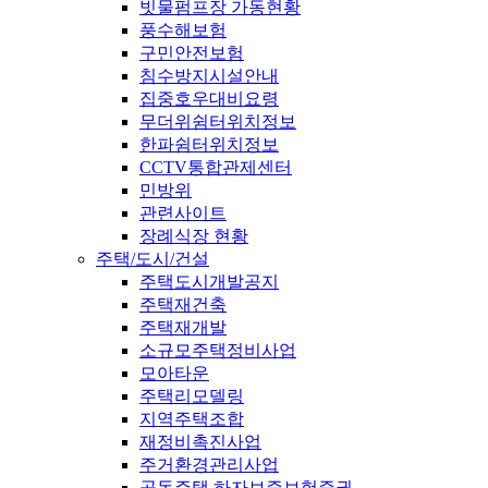
빗물펌프장 가동현황
풍수해보험
구민안전보험
침수방지시설안내
집중호우대비요령
무더위쉼터위치정보
한파쉼터위치정보
CCTV통합관제센터
민방위
관련사이트
장례식장 현황
주택/도시/건설
주택도시개발공지
주택재건축
주택재개발
소규모주택정비사업
모아타운
주택리모델링
지역주택조합
재정비촉진사업
주거환경관리사업
공동주택 하자보증보험증권