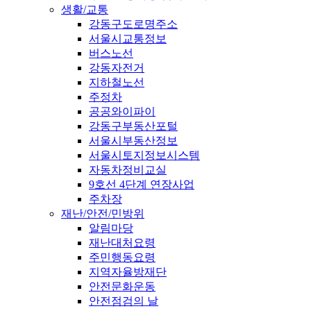
생활/교통
강동구도로명주소
서울시교통정보
버스노선
강동자전거
지하철노선
주정차
공공와이파이
강동구부동산포털
서울시부동산정보
서울시토지정보시스템
자동차정비교실
9호선 4단계 연장사업
주차장
재난/안전/민방위
알림마당
재난대처요령
주민행동요령
지역자율방재단
안전문화운동
안전점검의 날