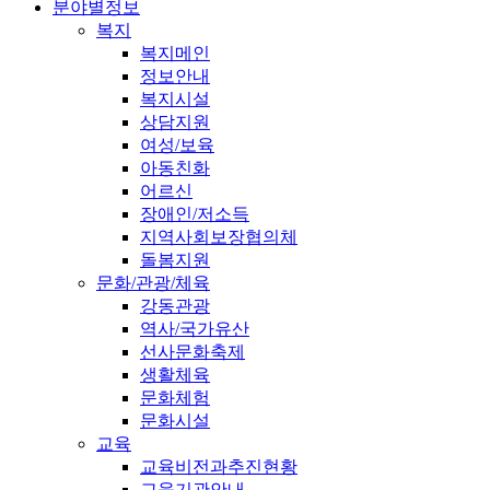
분야별정보
복지
복지메인
정보안내
복지시설
상담지원
여성/보육
아동친화
어르신
장애인/저소득
지역사회보장협의체
돌봄지원
문화/관광/체육
강동관광
역사/국가유산
선사문화축제
생활체육
문화체험
문화시설
교육
교육비전과추진현황
교육기관안내