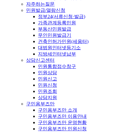
자주하는질문
민원발급/열람신청
정부24(서류신청·발급)
가족관계등록민원
부동산민원발급
무인민원발급기
건축인허가민원(세움터)
대법원인터넷등기소
지방세인터넷납부
상담신고센터
민원통합접수창구
민원상담
민원신고
민원신청
민원조회
상담지원
구민옴부즈만
구민옴부즈만 소개
구민옴부즈만 이용안내
구민옴부즈만 운영현황
구민옴부즈만 민원신청