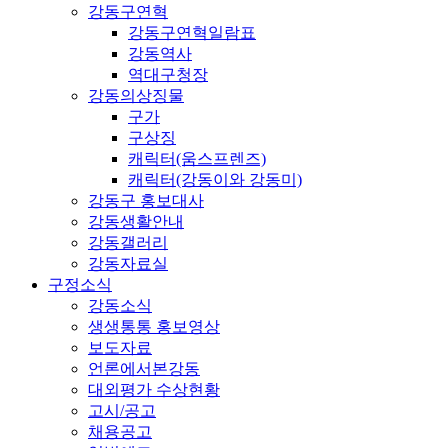
강동구연혁
강동구연혁일람표
강동역사
역대구청장
강동의상징물
구가
구상징
캐릭터(움스프렌즈)
캐릭터(강동이와 강동미)
강동구 홍보대사
강동생활안내
강동갤러리
강동자료실
구정소식
강동소식
생생통통 홍보영상
보도자료
언론에서본강동
대외평가 수상현황
고시/공고
채용공고