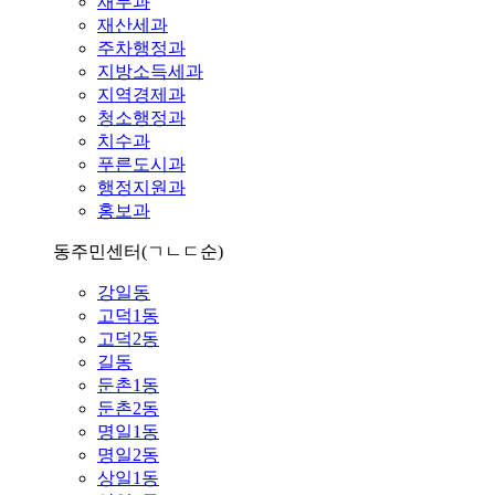
재무과
재산세과
주차행정과
지방소득세과
지역경제과
청소행정과
치수과
푸른도시과
행정지원과
홍보과
동주민센터
(ㄱㄴㄷ순)
강일동
고덕1동
고덕2동
길동
둔촌1동
둔촌2동
명일1동
명일2동
상일1동