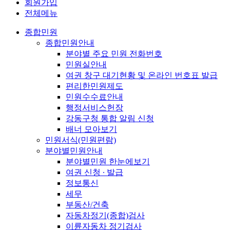
회원가입
전체메뉴
종합민원
종합민원안내
분야별 주요 민원 전화번호
민원실안내
여권 창구 대기현황 및 온라인 번호표 발급
편리한민원제도
민원수수료안내
행정서비스헌장
강동구청 통합 알림 신청
배너 모아보기
민원서식(민원편람)
분야별민원안내
분야별민원 한눈에보기
여권 신청 ∙ 발급
정보통신
세무
부동산/건축
자동차정기(종합)검사
이륜자동차 정기검사