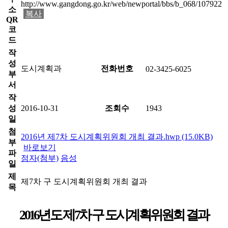
http://www.gangdong.go.kr/web/newportal/bbs/b_068/107922
소
복사
QR
코
드
작
성
도시계획과
전화번호
02-3425-6025
부
서
작
성
2016-10-31
조회수
1943
일
첨
2016년 제7차 도시계획위원회 개최 결과.hwp (15.0KB)
부
바로보기
파
점자(첨부)
음성
일
제
제7차 구 도시계획위원회 개최 결과
목
2016년도 제7차 구 도시계획위원회 결과