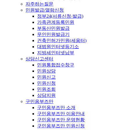
자주하는질문
민원발급/열람신청
정부24(서류신청·발급)
가족관계등록민원
부동산민원발급
무인민원발급기
건축인허가민원(세움터)
대법원인터넷등기소
지방세인터넷납부
상담신고센터
민원통합접수창구
민원상담
민원신고
민원신청
민원조회
상담지원
구민옴부즈만
구민옴부즈만 소개
구민옴부즈만 이용안내
구민옴부즈만 운영현황
구민옴부즈만 민원신청