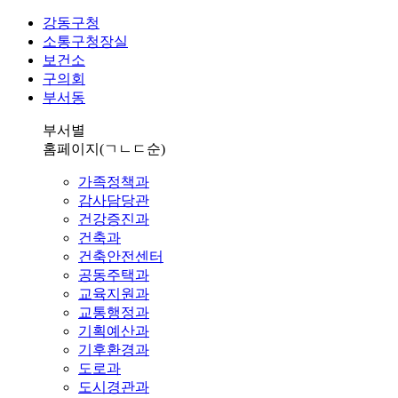
강동구청
소통구청장실
보건소
구의회
부서동
부서별
홈페이지
(ㄱㄴㄷ순)
가족정책과
감사담당관
건강증진과
건축과
건축안전센터
공동주택과
교육지원과
교통행정과
기획예산과
기후환경과
도로과
도시경관과