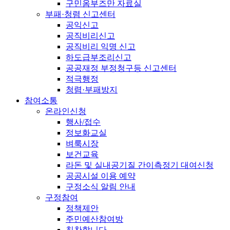
구민옴부즈만 자료실
부패·청렴 신고센터
공익신고
공직비리신고
공직비리 익명 신고
하도급부조리신고
공공재정 부정청구등 신고센터
적극행정
청렴·부패방지
참여소통
온라인신청
행사/접수
정보화교실
벼룩시장
보건교육
라돈 및 실내공기질 간이측정기 대여신청
공공시설 이용 예약
구정소식 알림 안내
구정참여
정책제안
주민예산참여방
칭찬합니다