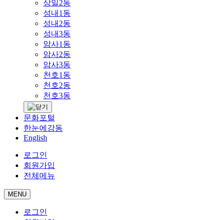
상일2동
성내1동
성내2동
성내3동
암사1동
암사2동
암사3동
천호1동
천호2동
천호3동
문화포털
한눈에강동
English
로그인
회원가입
전체메뉴
MENU
로그인