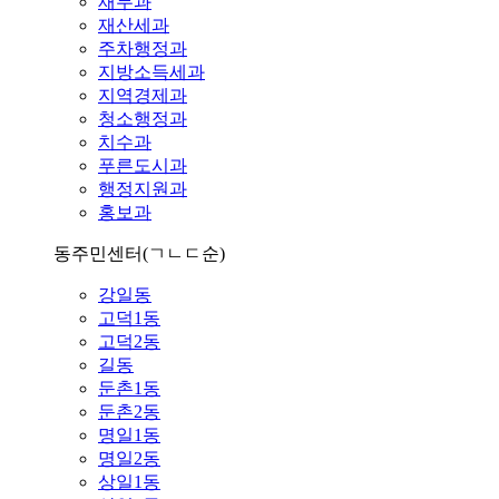
재무과
재산세과
주차행정과
지방소득세과
지역경제과
청소행정과
치수과
푸른도시과
행정지원과
홍보과
동주민센터
(ㄱㄴㄷ순)
강일동
고덕1동
고덕2동
길동
둔촌1동
둔촌2동
명일1동
명일2동
상일1동