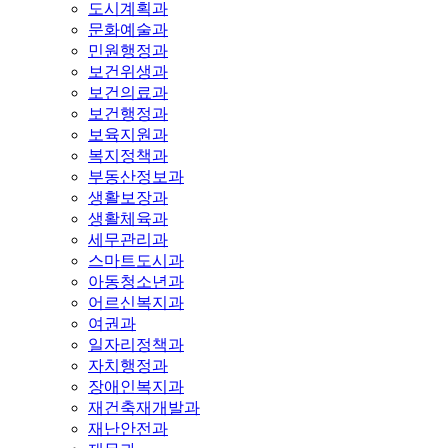
도시계획과
문화예술과
민원행정과
보건위생과
보건의료과
보건행정과
보육지원과
복지정책과
부동산정보과
생활보장과
생활체육과
세무관리과
스마트도시과
아동청소년과
어르신복지과
여권과
일자리정책과
자치행정과
장애인복지과
재건축재개발과
재난안전과