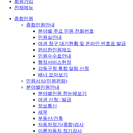
회원가입
전체메뉴
종합민원
종합민원안내
분야별 주요 민원 전화번호
민원실안내
여권 창구 대기현황 및 온라인 번호표 발급
편리한민원제도
민원수수료안내
행정서비스헌장
강동구청 통합 알림 신청
배너 모아보기
민원서식(민원편람)
분야별민원안내
분야별민원 한눈에보기
여권 신청 ∙ 발급
정보통신
세무
부동산/건축
자동차정기(종합)검사
이륜자동차 정기검사