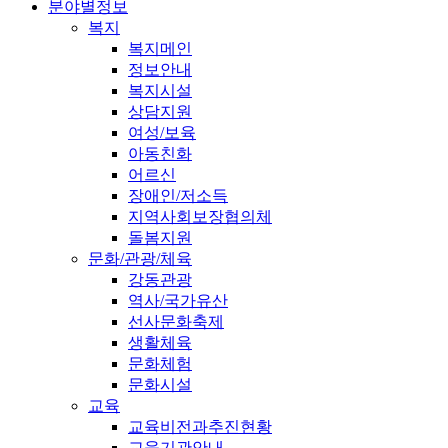
분야별정보
복지
복지메인
정보안내
복지시설
상담지원
여성/보육
아동친화
어르신
장애인/저소득
지역사회보장협의체
돌봄지원
문화/관광/체육
강동관광
역사/국가유산
선사문화축제
생활체육
문화체험
문화시설
교육
교육비전과추진현황
교육기관안내