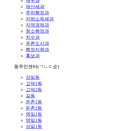
재무과
재산세과
주차행정과
지방소득세과
지역경제과
청소행정과
치수과
푸른도시과
행정지원과
홍보과
동주민센터
(ㄱㄴㄷ순)
강일동
고덕1동
고덕2동
길동
둔촌1동
둔촌2동
명일1동
명일2동
상일1동