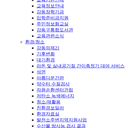
교육정보안내
강동장학기금
입학준비금지원
주민정보화교실
강동구통합도서관
교육관련소식
환경/청소
강동의제21
기후변화
대기환경
라돈 및 실내공기질 간이측정기 대여 서비스
석면
아름다운간판
약수터 수질검사
자원순환센터건립
저탄소 녹색에너지
청소/재활용
친환경보일러
환경자료실
발전소주변지역지원사업
수산물 방사능 검사 결과