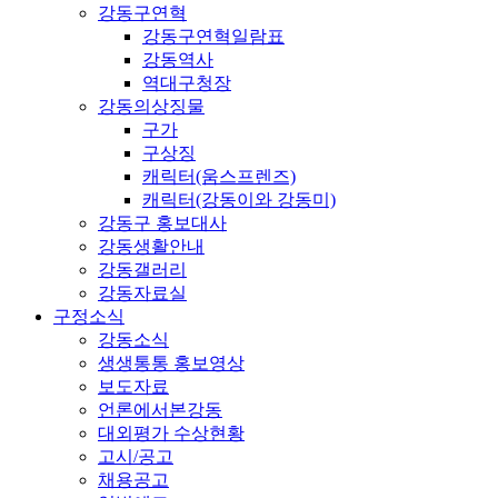
강동구연혁
강동구연혁일람표
강동역사
역대구청장
강동의상징물
구가
구상징
캐릭터(움스프렌즈)
캐릭터(강동이와 강동미)
강동구 홍보대사
강동생활안내
강동갤러리
강동자료실
구정소식
강동소식
생생통통 홍보영상
보도자료
언론에서본강동
대외평가 수상현황
고시/공고
채용공고