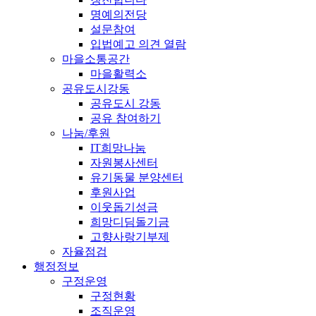
명예의전당
설문참여
입법예고 의견 열람
마을소통공간
마을활력소
공유도시강동
공유도시 강동
공유 참여하기
나눔/후원
IT희망나눔
자원봉사센터
유기동물 분양센터
후원사업
이웃돕기성금
희망디딤돌기금
고향사랑기부제
자율점검
행정정보
구정운영
구정현황
조직운영