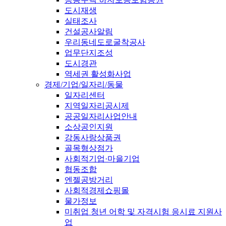
도시재생
실태조사
건설공사알림
우리동네도로굴착공사
업무단지조성
도시경관
역세권 활성화사업
경제/기업/일자리/동물
일자리센터
지역일자리공시제
공공일자리사업안내
소상공인지원
강동사랑상품권
골목형상점가
사회적기업·마을기업
협동조합
엔젤공방거리
사회적경제쇼핑몰
물가정보
미취업 청년 어학 및 자격시험 응시료 지원사
업