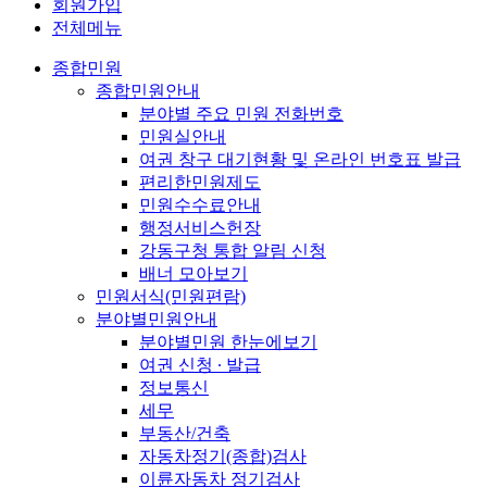
회원가입
전체메뉴
종합민원
종합민원안내
분야별 주요 민원 전화번호
민원실안내
여권 창구 대기현황 및 온라인 번호표 발급
편리한민원제도
민원수수료안내
행정서비스헌장
강동구청 통합 알림 신청
배너 모아보기
민원서식(민원편람)
분야별민원안내
분야별민원 한눈에보기
여권 신청 ∙ 발급
정보통신
세무
부동산/건축
자동차정기(종합)검사
이륜자동차 정기검사