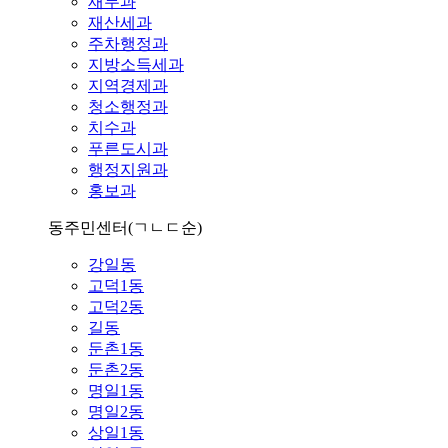
재무과
재산세과
주차행정과
지방소득세과
지역경제과
청소행정과
치수과
푸른도시과
행정지원과
홍보과
동주민센터
(ㄱㄴㄷ순)
강일동
고덕1동
고덕2동
길동
둔촌1동
둔촌2동
명일1동
명일2동
상일1동