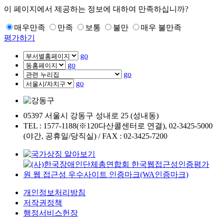
이 페이지에서 제공하는 정보에 대하여 만족하십니까?
매우만족
만족
보통
불만
매우 불만족
평가하기
go
go
go
go
05397 서울시 강동구 성내로 25 (성내동)
TEL : 1577-1188(※120다산콜센터로 연결), 02-3425-5000
(야간, 공휴일/당직실) / FAX : 02-3425-7200
개인정보처리방침
저작권정책
행정서비스헌장