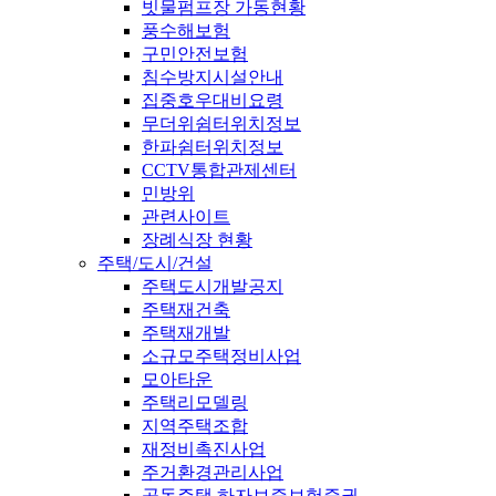
빗물펌프장 가동현황
풍수해보험
구민안전보험
침수방지시설안내
집중호우대비요령
무더위쉼터위치정보
한파쉼터위치정보
CCTV통합관제센터
민방위
관련사이트
장례식장 현황
주택/도시/건설
주택도시개발공지
주택재건축
주택재개발
소규모주택정비사업
모아타운
주택리모델링
지역주택조합
재정비촉진사업
주거환경관리사업
공동주택 하자보증보험증권