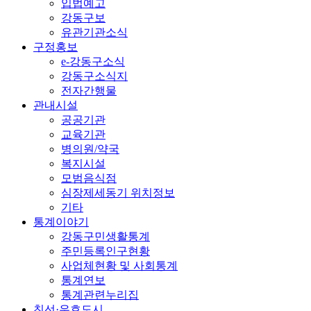
입법예고
강동구보
유관기관소식
구정홍보
e-강동구소식
강동구소식지
전자간행물
관내시설
공공기관
교육기관
병의원/약국
복지시설
모범음식점
심장제세동기 위치정보
기타
통계이야기
강동구민생활통계
주민등록인구현황
사업체현황 및 사회통계
통계연보
통계관련누리집
친선·우호도시