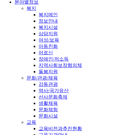
분야별정보
복지
복지메인
정보안내
복지시설
상담지원
여성/보육
아동친화
어르신
장애인/저소득
지역사회보장협의체
돌봄지원
문화/관광/체육
강동관광
역사/국가유산
선사문화축제
생활체육
문화체험
문화시설
교육
교육비전과추진현황
교육기관안내