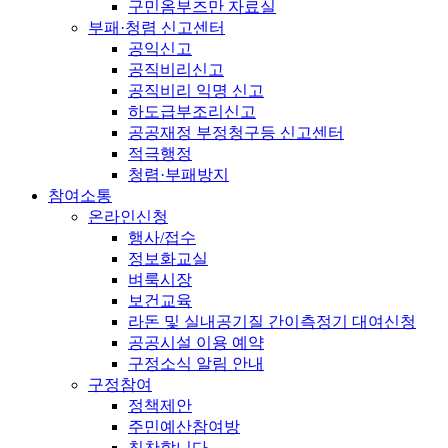
구민옴부즈만 자료실
부패·청렴 신고센터
공익신고
공직비리신고
공직비리 익명 신고
하도급부조리신고
공공재정 부정청구등 신고센터
적극행정
청렴·부패방지
참여소통
온라인신청
행사/접수
정보화교실
벼룩시장
보건교육
라돈 및 실내공기질 간이측정기 대여신청
공공시설 이용 예약
구정소식 알림 안내
구정참여
정책제안
주민예산참여방
칭찬합니다