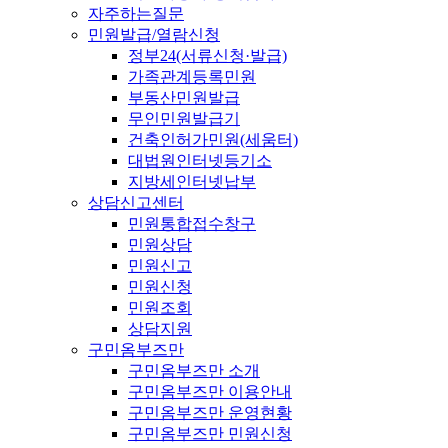
자주하는질문
민원발급/열람신청
정부24(서류신청·발급)
가족관계등록민원
부동산민원발급
무인민원발급기
건축인허가민원(세움터)
대법원인터넷등기소
지방세인터넷납부
상담신고센터
민원통합접수창구
민원상담
민원신고
민원신청
민원조회
상담지원
구민옴부즈만
구민옴부즈만 소개
구민옴부즈만 이용안내
구민옴부즈만 운영현황
구민옴부즈만 민원신청