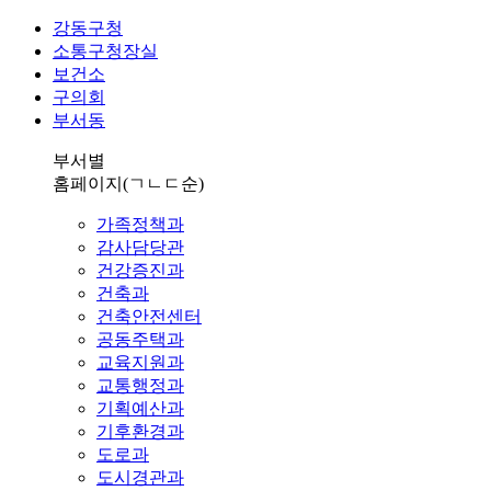
강동구청
소통구청장실
보건소
구의회
부서동
부서별
홈페이지
(ㄱㄴㄷ순)
가족정책과
감사담당관
건강증진과
건축과
건축안전센터
공동주택과
교육지원과
교통행정과
기획예산과
기후환경과
도로과
도시경관과