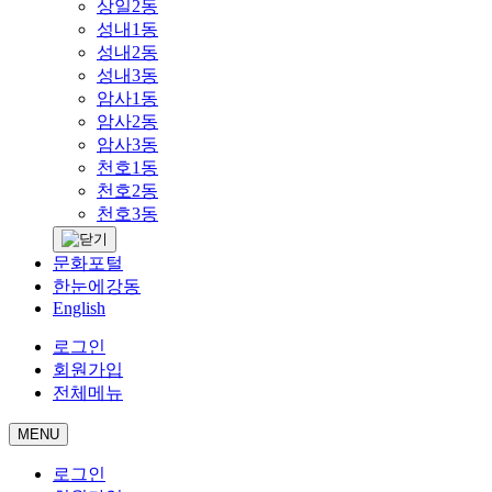
상일2동
성내1동
성내2동
성내3동
암사1동
암사2동
암사3동
천호1동
천호2동
천호3동
문화포털
한눈에강동
English
로그인
회원가입
전체메뉴
MENU
로그인