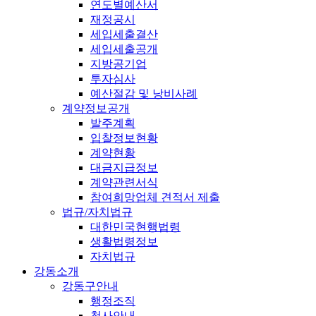
연도별예산서
재정공시
세입세출결산
세입세출공개
지방공기업
투자심사
예산절감 및 낭비사례
계약정보공개
발주계획
입찰정보현황
계약현황
대금지급정보
계약관련서식
참여희망업체 견적서 제출
법규/자치법규
대한민국현행법령
생활법령정보
자치법규
강동소개
강동구안내
행정조직
청사안내