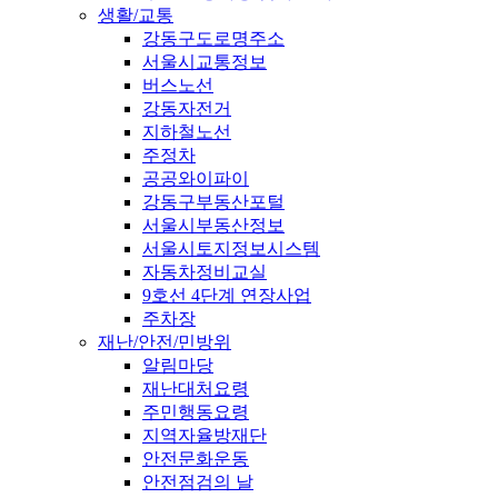
생활/교통
강동구도로명주소
서울시교통정보
버스노선
강동자전거
지하철노선
주정차
공공와이파이
강동구부동산포털
서울시부동산정보
서울시토지정보시스템
자동차정비교실
9호선 4단계 연장사업
주차장
재난/안전/민방위
알림마당
재난대처요령
주민행동요령
지역자율방재단
안전문화운동
안전점검의 날