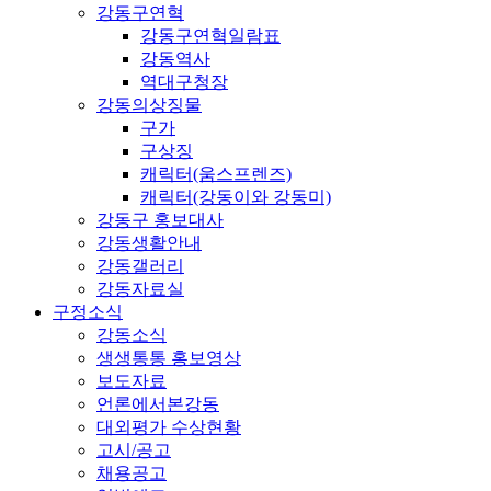
강동구연혁
강동구연혁일람표
강동역사
역대구청장
강동의상징물
구가
구상징
캐릭터(움스프렌즈)
캐릭터(강동이와 강동미)
강동구 홍보대사
강동생활안내
강동갤러리
강동자료실
구정소식
강동소식
생생통통 홍보영상
보도자료
언론에서본강동
대외평가 수상현황
고시/공고
채용공고