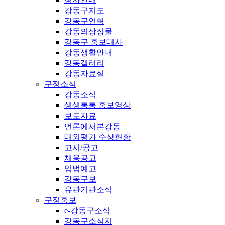
강동구지도
강동구연혁
강동의상징물
강동구 홍보대사
강동생활안내
강동갤러리
강동자료실
구정소식
강동소식
생생통통 홍보영상
보도자료
언론에서본강동
대외평가 수상현황
고시/공고
채용공고
입법예고
강동구보
유관기관소식
구정홍보
e-강동구소식
강동구소식지