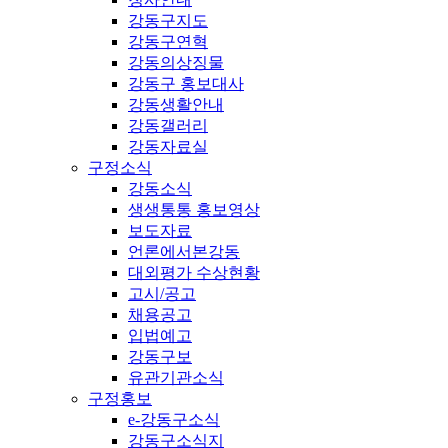
강동구지도
강동구연혁
강동의상징물
강동구 홍보대사
강동생활안내
강동갤러리
강동자료실
구정소식
강동소식
생생통통 홍보영상
보도자료
언론에서본강동
대외평가 수상현황
고시/공고
채용공고
입법예고
강동구보
유관기관소식
구정홍보
e-강동구소식
강동구소식지