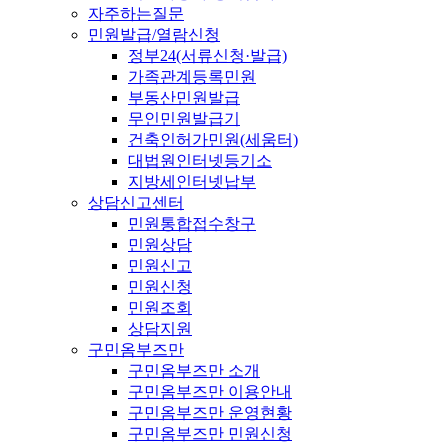
자주하는질문
민원발급/열람신청
정부24(서류신청·발급)
가족관계등록민원
부동산민원발급
무인민원발급기
건축인허가민원(세움터)
대법원인터넷등기소
지방세인터넷납부
상담신고센터
민원통합접수창구
민원상담
민원신고
민원신청
민원조회
상담지원
구민옴부즈만
구민옴부즈만 소개
구민옴부즈만 이용안내
구민옴부즈만 운영현황
구민옴부즈만 민원신청