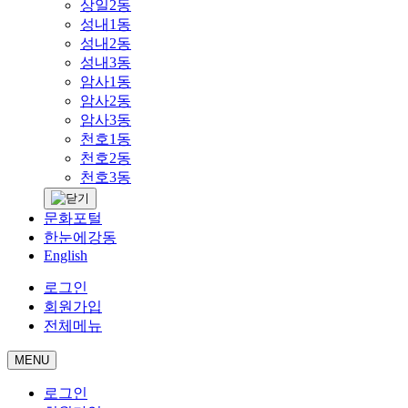
상일2동
성내1동
성내2동
성내3동
암사1동
암사2동
암사3동
천호1동
천호2동
천호3동
문화포털
한눈에강동
English
로그인
회원가입
전체메뉴
MENU
로그인