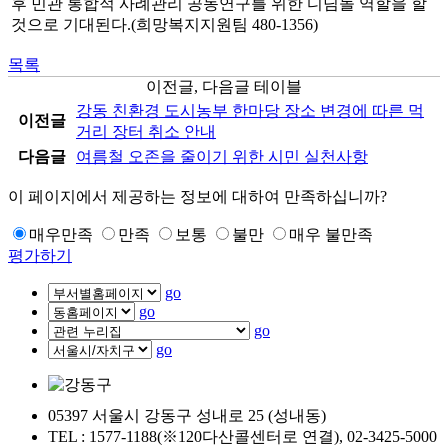
후 민관 통합적 사례관리 공동연구를 위한 디딤돌 역할을 할
것으로 기대된다.(희망복지지원팀 480-1356)
목록
이전글, 다음글 테이블
강동 친환경 도시농부 한마당 장소 변경에 따른 먹
이전글
거리 장터 취소 안내
다음글
여름철 오존을 줄이기 위한 시민 실천사항
이 페이지에서 제공하는 정보에 대하여 만족하십니까?
매우만족
만족
보통
불만
매우 불만족
평가하기
go
go
go
go
05397 서울시 강동구 성내로 25 (성내동)
TEL : 1577-1188(※120다산콜센터로 연결), 02-3425-5000