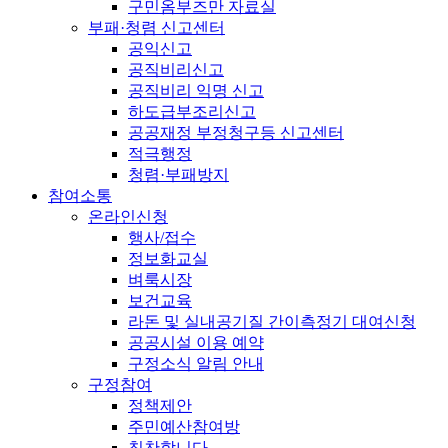
구민옴부즈만 자료실
부패·청렴 신고센터
공익신고
공직비리신고
공직비리 익명 신고
하도급부조리신고
공공재정 부정청구등 신고센터
적극행정
청렴·부패방지
참여소통
온라인신청
행사/접수
정보화교실
벼룩시장
보건교육
라돈 및 실내공기질 간이측정기 대여신청
공공시설 이용 예약
구정소식 알림 안내
구정참여
정책제안
주민예산참여방
칭찬합니다