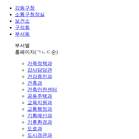
강동구청
소통구청장실
보건소
구의회
부서동
부서별
홈페이지
(ㄱㄴㄷ순)
가족정책과
감사담당관
건강증진과
건축과
건축안전센터
공동주택과
교육지원과
교통행정과
기획예산과
기후환경과
도로과
도시경관과