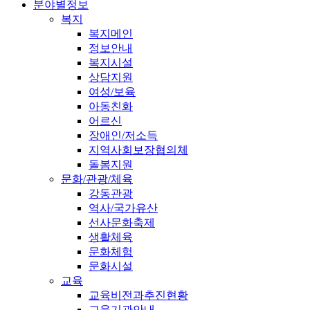
분야별정보
복지
복지메인
정보안내
복지시설
상담지원
여성/보육
아동친화
어르신
장애인/저소득
지역사회보장협의체
돌봄지원
문화/관광/체육
강동관광
역사/국가유산
선사문화축제
생활체육
문화체험
문화시설
교육
교육비전과추진현황
교육기관안내