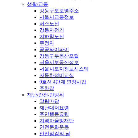
생활/교통
강동구도로명주소
서울시교통정보
버스노선
강동자전거
지하철노선
주정차
공공와이파이
강동구부동산포털
서울시부동산정보
서울시토지정보시스템
자동차정비교실
9호선 4단계 연장사업
주차장
재난/안전/민방위
알림마당
재난대처요령
주민행동요령
지역자율방재단
안전문화운동
안전점검의 날