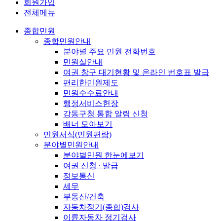
회원가입
전체메뉴
종합민원
종합민원안내
분야별 주요 민원 전화번호
민원실안내
여권 창구 대기현황 및 온라인 번호표 발급
편리한민원제도
민원수수료안내
행정서비스헌장
강동구청 통합 알림 신청
배너 모아보기
민원서식(민원편람)
분야별민원안내
분야별민원 한눈에보기
여권 신청 ∙ 발급
정보통신
세무
부동산/건축
자동차정기(종합)검사
이륜자동차 정기검사