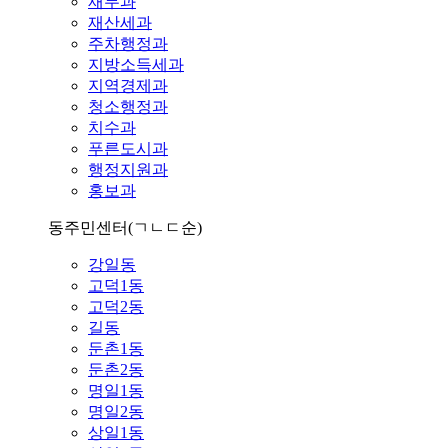
재무과
재산세과
주차행정과
지방소득세과
지역경제과
청소행정과
치수과
푸른도시과
행정지원과
홍보과
동주민센터
(ㄱㄴㄷ순)
강일동
고덕1동
고덕2동
길동
둔촌1동
둔촌2동
명일1동
명일2동
상일1동