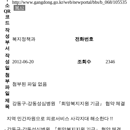
http://www.gangdong.go.kr/web/newportal/bbs/b_068/105535
소
복사
QR
코
드
작
성
복지정책과
전화번호
부
서
작
성
2012-06-20
조회수
2346
일
첨
부
첨부된 파일 없음
파
일
제
강동구-강동성심병원 『희망복지지원 기금』 협약 체결
목
지역 민간자원으로 의료서비스 사각지대 해소한다 !!
- 강동구-강동성심병원, 『희망복지지원 기금』 협약 체결