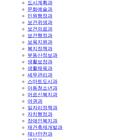
도시계획과
문화예술과
민원행정과
보건위생과
보건의료과
보건행정과
보육지원과
복지정책과
부동산정보과
생활보장과
생활체육과
세무관리과
스마트도시과
아동청소년과
어르신복지과
여권과
일자리정책과
자치행정과
장애인복지과
재건축재개발과
재난안전과