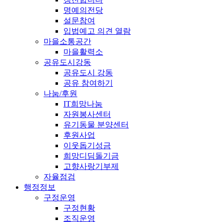
명예의전당
설문참여
입법예고 의견 열람
마을소통공간
마을활력소
공유도시강동
공유도시 강동
공유 참여하기
나눔/후원
IT희망나눔
자원봉사센터
유기동물 분양센터
후원사업
이웃돕기성금
희망디딤돌기금
고향사랑기부제
자율점검
행정정보
구정운영
구정현황
조직운영