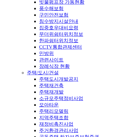
빗물펌프장 가동현황
풍수해보험
구민안전보험
침수방지시설안내
집중호우대비요령
무더위쉼터위치정보
한파쉼터위치정보
CCTV통합관제센터
민방위
관련사이트
장례식장 현황
주택/도시/건설
주택도시개발공지
주택재건축
주택재개발
소규모주택정비사업
모아타운
주택리모델링
지역주택조합
재정비촉진사업
주거환경관리사업
공동주택 하자보증보험증권