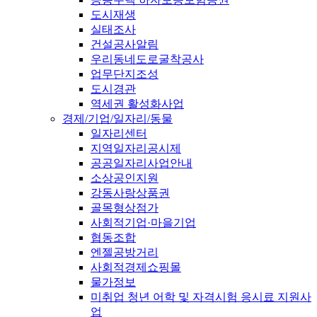
도시재생
실태조사
건설공사알림
우리동네도로굴착공사
업무단지조성
도시경관
역세권 활성화사업
경제/기업/일자리/동물
일자리센터
지역일자리공시제
공공일자리사업안내
소상공인지원
강동사랑상품권
골목형상점가
사회적기업·마을기업
협동조합
엔젤공방거리
사회적경제쇼핑몰
물가정보
미취업 청년 어학 및 자격시험 응시료 지원사
업