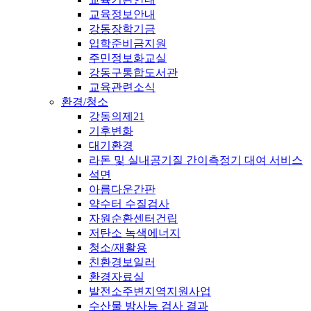
교육정보안내
강동장학기금
입학준비금지원
주민정보화교실
강동구통합도서관
교육관련소식
환경/청소
강동의제21
기후변화
대기환경
라돈 및 실내공기질 간이측정기 대여 서비스
석면
아름다운간판
약수터 수질검사
자원순환센터건립
저탄소 녹색에너지
청소/재활용
친환경보일러
환경자료실
발전소주변지역지원사업
수산물 방사능 검사 결과