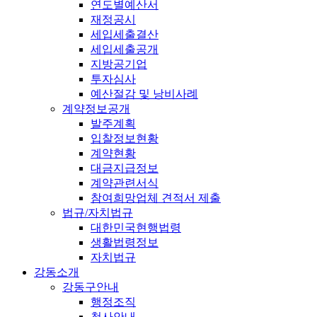
연도별예산서
재정공시
세입세출결산
세입세출공개
지방공기업
투자심사
예산절감 및 낭비사례
계약정보공개
발주계획
입찰정보현황
계약현황
대금지급정보
계약관련서식
참여희망업체 견적서 제출
법규/자치법규
대한민국현행법령
생활법령정보
자치법규
강동소개
강동구안내
행정조직
청사안내