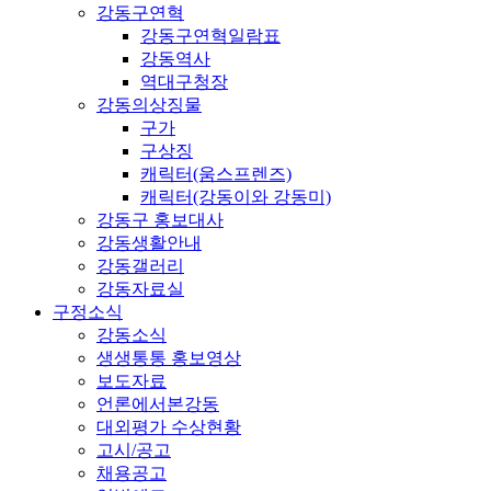
강동구연혁
강동구연혁일람표
강동역사
역대구청장
강동의상징물
구가
구상징
캐릭터(움스프렌즈)
캐릭터(강동이와 강동미)
강동구 홍보대사
강동생활안내
강동갤러리
강동자료실
구정소식
강동소식
생생통통 홍보영상
보도자료
언론에서본강동
대외평가 수상현황
고시/공고
채용공고