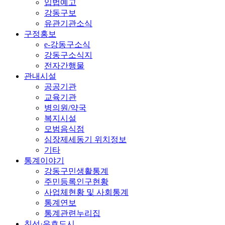
입법예고
강동구보
유관기관소식
구정홍보
e-강동구소식
강동구소식지
전자간행물
관내시설
공공기관
교육기관
병의원/약국
복지시설
모범음식점
심장제세동기 위치정보
기타
통계이야기
강동구민생활통계
주민등록인구현황
사업체현황 및 사회통계
통계연보
통계관련누리집
친선·우호도시