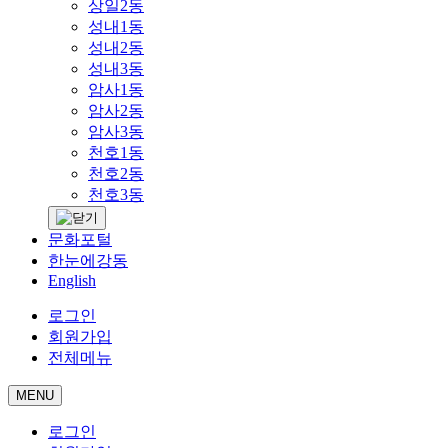
상일2동
성내1동
성내2동
성내3동
암사1동
암사2동
암사3동
천호1동
천호2동
천호3동
문화포털
한눈에강동
English
로그인
회원가입
전체메뉴
MENU
로그인