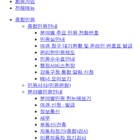
회원가입
전체메뉴
종합민원
종합민원안내
분야별 주요 민원 전화번호
민원실안내
여권 창구 대기현황 및 온라인 번호표 발급
편리한민원제도
민원수수료안내
행정서비스헌장
강동구청 통합 알림 신청
배너 모아보기
민원서식(민원편람)
분야별민원안내
분야별민원 한눈에보기
여권 신청 ∙ 발급
정보통신
세무
부동산/건축
자동차정기(종합)검사
이륜자동차 정기검사