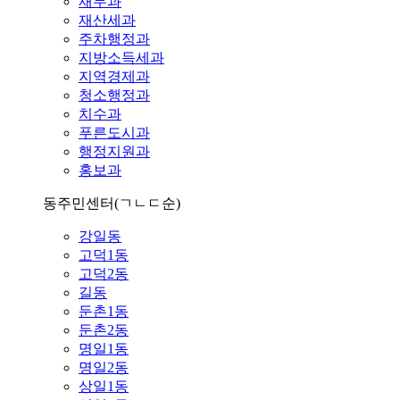
재무과
재산세과
주차행정과
지방소득세과
지역경제과
청소행정과
치수과
푸른도시과
행정지원과
홍보과
동주민센터
(ㄱㄴㄷ순)
강일동
고덕1동
고덕2동
길동
둔촌1동
둔촌2동
명일1동
명일2동
상일1동