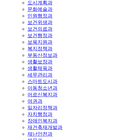
도시계획과
문화예술과
민원행정과
보건위생과
보건의료과
보건행정과
보육지원과
복지정책과
부동산정보과
생활보장과
생활체육과
세무관리과
스마트도시과
아동청소년과
어르신복지과
여권과
일자리정책과
자치행정과
장애인복지과
재건축재개발과
재난안전과