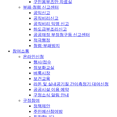
구민옴부즈만 자료실
부패·청렴 신고센터
공익신고
공직비리신고
공직비리 익명 신고
하도급부조리신고
공공재정 부정청구등 신고센터
적극행정
청렴·부패방지
참여소통
온라인신청
행사/접수
정보화교실
벼룩시장
보건교육
라돈 및 실내공기질 간이측정기 대여신청
공공시설 이용 예약
구정소식 알림 안내
구정참여
정책제안
주민예산참여방
칭찬합니다