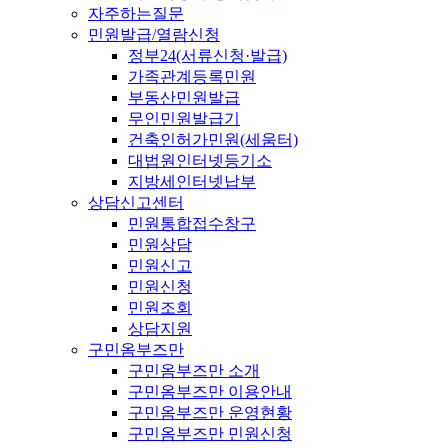
자주하는질문
민원발급/열람신청
정부24(서류신청·발급)
가족관계등록민원
부동산민원발급
무인민원발급기
건축인허가민원(세움터)
대법원인터넷등기소
지방세인터넷납부
상담신고센터
민원통합접수창구
민원상담
민원신고
민원신청
민원조회
상담지원
구민옴부즈만
구민옴부즈만 소개
구민옴부즈만 이용안내
구민옴부즈만 운영현황
구민옴부즈만 민원신청