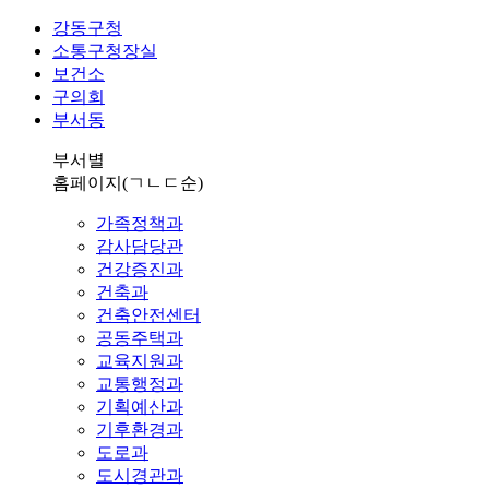
강동구청
소통구청장실
보건소
구의회
부서동
부서별
홈페이지
(ㄱㄴㄷ순)
가족정책과
감사담당관
건강증진과
건축과
건축안전센터
공동주택과
교육지원과
교통행정과
기획예산과
기후환경과
도로과
도시경관과