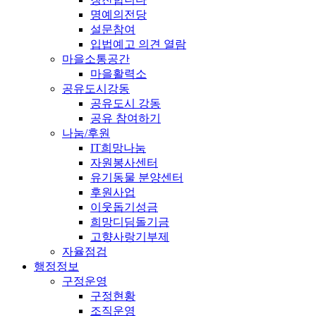
명예의전당
설문참여
입법예고 의견 열람
마을소통공간
마을활력소
공유도시강동
공유도시 강동
공유 참여하기
나눔/후원
IT희망나눔
자원봉사센터
유기동물 분양센터
후원사업
이웃돕기성금
희망디딤돌기금
고향사랑기부제
자율점검
행정정보
구정운영
구정현황
조직운영