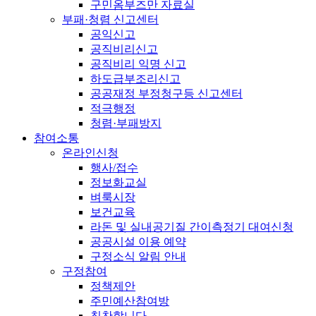
구민옴부즈만 자료실
부패·청렴 신고센터
공익신고
공직비리신고
공직비리 익명 신고
하도급부조리신고
공공재정 부정청구등 신고센터
적극행정
청렴·부패방지
참여소통
온라인신청
행사/접수
정보화교실
벼룩시장
보건교육
라돈 및 실내공기질 간이측정기 대여신청
공공시설 이용 예약
구정소식 알림 안내
구정참여
정책제안
주민예산참여방
칭찬합니다