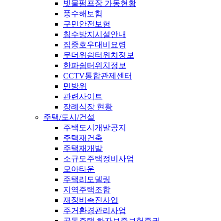
빗물펌프장 가동현황
풍수해보험
구민안전보험
침수방지시설안내
집중호우대비요령
무더위쉼터위치정보
한파쉼터위치정보
CCTV통합관제센터
민방위
관련사이트
장례식장 현황
주택/도시/건설
주택도시개발공지
주택재건축
주택재개발
소규모주택정비사업
모아타운
주택리모델링
지역주택조합
재정비촉진사업
주거환경관리사업
공동주택 하자보증보험증권