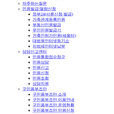
자주하는질문
민원발급/열람신청
정부24(서류신청·발급)
가족관계등록민원
부동산민원발급
무인민원발급기
건축인허가민원(세움터)
대법원인터넷등기소
지방세인터넷납부
상담신고센터
민원통합접수창구
민원상담
민원신고
민원신청
민원조회
상담지원
구민옴부즈만
구민옴부즈만 소개
구민옴부즈만 이용안내
구민옴부즈만 운영현황
구민옴부즈만 민원신청