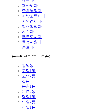
재무과
재산세과
주차행정과
지방소득세과
지역경제과
청소행정과
치수과
푸른도시과
행정지원과
홍보과
동주민센터
(ㄱㄴㄷ순)
강일동
고덕1동
고덕2동
길동
둔촌1동
둔촌2동
명일1동
명일2동
상일1동