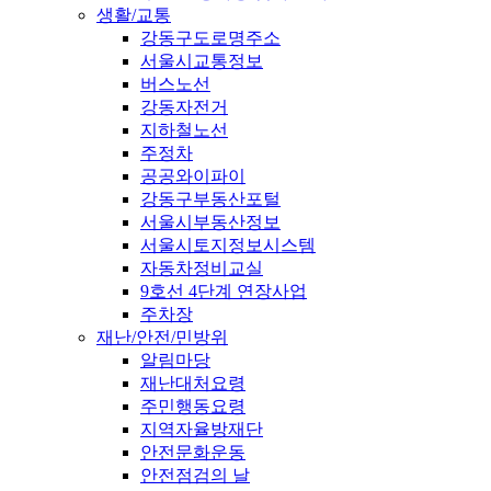
생활/교통
강동구도로명주소
서울시교통정보
버스노선
강동자전거
지하철노선
주정차
공공와이파이
강동구부동산포털
서울시부동산정보
서울시토지정보시스템
자동차정비교실
9호선 4단계 연장사업
주차장
재난/안전/민방위
알림마당
재난대처요령
주민행동요령
지역자율방재단
안전문화운동
안전점검의 날