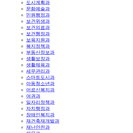
도시계획과
문화예술과
민원행정과
보건위생과
보건의료과
보건행정과
보육지원과
복지정책과
부동산정보과
생활보장과
생활체육과
세무관리과
스마트도시과
아동청소년과
어르신복지과
여권과
일자리정책과
자치행정과
장애인복지과
재건축재개발과
재난안전과