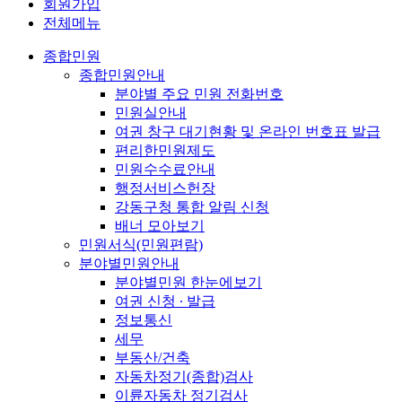
회원가입
전체메뉴
종합민원
종합민원안내
분야별 주요 민원 전화번호
민원실안내
여권 창구 대기현황 및 온라인 번호표 발급
편리한민원제도
민원수수료안내
행정서비스헌장
강동구청 통합 알림 신청
배너 모아보기
민원서식(민원편람)
분야별민원안내
분야별민원 한눈에보기
여권 신청 ∙ 발급
정보통신
세무
부동산/건축
자동차정기(종합)검사
이륜자동차 정기검사