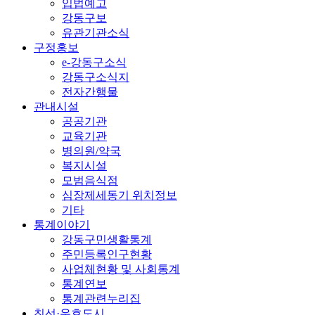
입법예고
강동구보
유관기관소식
구정홍보
e-강동구소식
강동구소식지
전자간행물
관내시설
공공기관
교육기관
병의원/약국
복지시설
모범음식점
심장제세동기 위치정보
기타
통계이야기
강동구민생활통계
주민등록인구현황
사업체현황 및 사회통계
통계연보
통계관련누리집
친선·우호도시