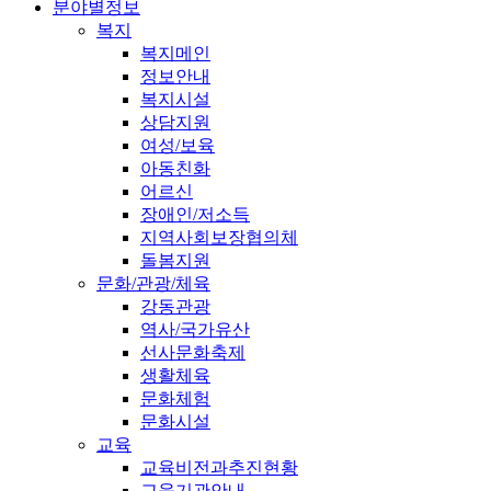
분야별정보
복지
복지메인
정보안내
복지시설
상담지원
여성/보육
아동친화
어르신
장애인/저소득
지역사회보장협의체
돌봄지원
문화/관광/체육
강동관광
역사/국가유산
선사문화축제
생활체육
문화체험
문화시설
교육
교육비전과추진현황
교육기관안내