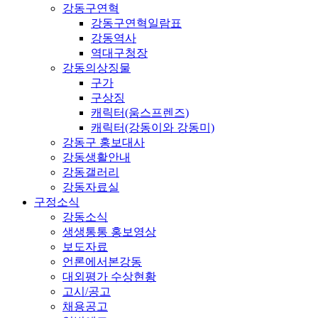
강동구연혁
강동구연혁일람표
강동역사
역대구청장
강동의상징물
구가
구상징
캐릭터(움스프렌즈)
캐릭터(강동이와 강동미)
강동구 홍보대사
강동생활안내
강동갤러리
강동자료실
구정소식
강동소식
생생통통 홍보영상
보도자료
언론에서본강동
대외평가 수상현황
고시/공고
채용공고