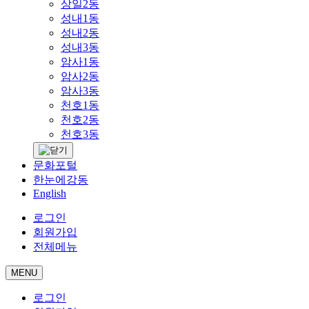
상일2동
성내1동
성내2동
성내3동
암사1동
암사2동
암사3동
천호1동
천호2동
천호3동
문화포털
한눈에강동
English
로그인
회원가입
전체메뉴
MENU
로그인