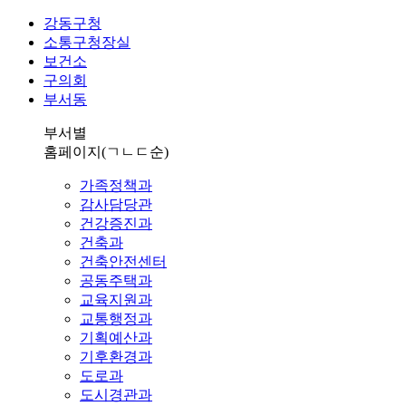
강동구청
소통구청장실
보건소
구의회
부서동
부서별
홈페이지
(ㄱㄴㄷ순)
가족정책과
감사담당관
건강증진과
건축과
건축안전센터
공동주택과
교육지원과
교통행정과
기획예산과
기후환경과
도로과
도시경관과