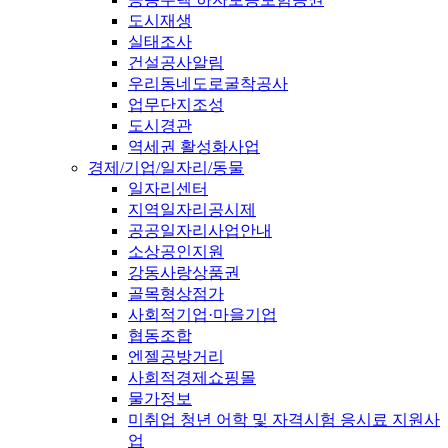
도시재생
실태조사
건설공사알림
우리동네도로굴착공사
업무단지조성
도시경관
역세권 활성화사업
경제/기업/일자리/동물
일자리센터
지역일자리공시제
공공일자리사업안내
소상공인지원
강동사랑상품권
골목형상점가
사회적기업·마을기업
협동조합
엔젤공방거리
사회적경제쇼핑몰
물가정보
미취업 청년 어학 및 자격시험 응시료 지원사
업