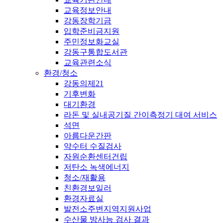
교육정보안내
강동장학기금
입학준비금지원
주민정보화교실
강동구통합도서관
교육관련소식
환경/청소
강동의제21
기후변화
대기환경
라돈 및 실내공기질 간이측정기 대여 서비스
석면
아름다운간판
약수터 수질검사
자원순환센터건립
저탄소 녹색에너지
청소/재활용
친환경보일러
환경자료실
발전소주변지역지원사업
수산물 방사능 검사 결과