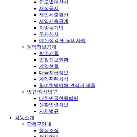
연도별예산서
재정공시
세입세출결산
세입세출공개
지방공기업
투자심사
예산절감 및 낭비사례
계약정보공개
발주계획
입찰정보현황
계약현황
대금지급정보
계약관련서식
참여희망업체 견적서 제출
법규/자치법규
대한민국현행법령
생활법령정보
자치법규
강동소개
강동구안내
행정조직
청사안내