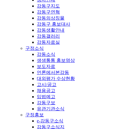
강동구지도
강동구연혁
강동의상징물
강동구 홍보대사
강동생활안내
강동갤러리
강동자료실
구정소식
강동소식
생생통통 홍보영상
보도자료
언론에서본강동
대외평가 수상현황
고시/공고
채용공고
입법예고
강동구보
유관기관소식
구정홍보
e-강동구소식
강동구소식지