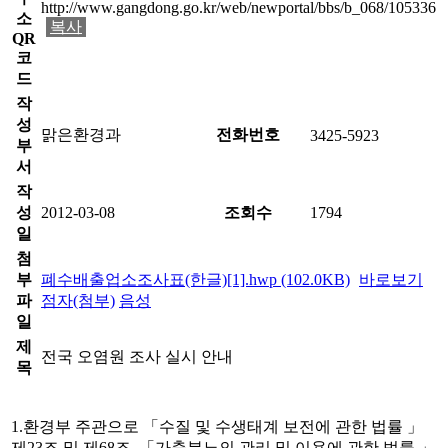
http://www.gangdong.go.kr/web/newportal/bbs/b_068/105336
소
복사
QR
코
드
작
성
맑은환경과
전화번호
3425-5923
부
서
작
성
2012-03-08
조회수
1794
일
첨
부
폐수배출업소조사표(한글)[1].hwp (102.0KB)
바로보기
파
점자(첨부)
음성
일
제
전국 오염원 조사 실시 안내
목
1.환경부 주관으로 「수질 및 수생태계 보전에 관한 법률 」
제23조 및 제68조, 「가축분뇨의 관리 및 이용에 관한 법률 」