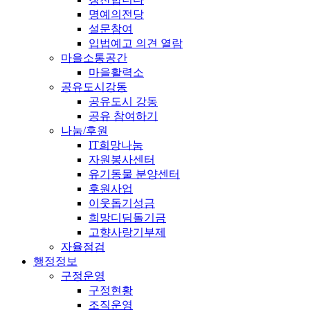
명예의전당
설문참여
입법예고 의견 열람
마을소통공간
마을활력소
공유도시강동
공유도시 강동
공유 참여하기
나눔/후원
IT희망나눔
자원봉사센터
유기동물 분양센터
후원사업
이웃돕기성금
희망디딤돌기금
고향사랑기부제
자율점검
행정정보
구정운영
구정현황
조직운영