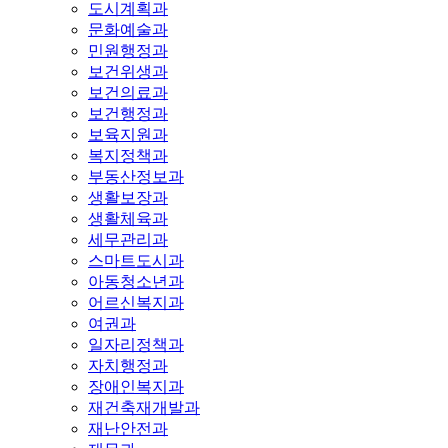
도시계획과
문화예술과
민원행정과
보건위생과
보건의료과
보건행정과
보육지원과
복지정책과
부동산정보과
생활보장과
생활체육과
세무관리과
스마트도시과
아동청소년과
어르신복지과
여권과
일자리정책과
자치행정과
장애인복지과
재건축재개발과
재난안전과