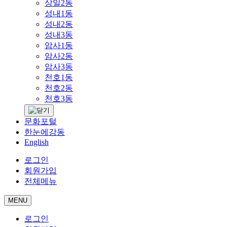
상일2동
성내1동
성내2동
성내3동
암사1동
암사2동
암사3동
천호1동
천호2동
천호3동
문화포털
한눈에강동
English
로그인
회원가입
전체메뉴
MENU
로그인