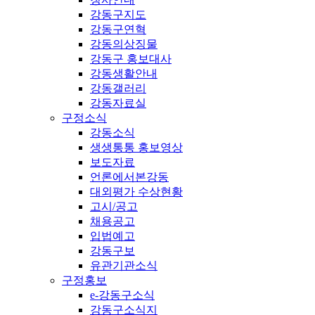
강동구지도
강동구연혁
강동의상징물
강동구 홍보대사
강동생활안내
강동갤러리
강동자료실
구정소식
강동소식
생생통통 홍보영상
보도자료
언론에서본강동
대외평가 수상현황
고시/공고
채용공고
입법예고
강동구보
유관기관소식
구정홍보
e-강동구소식
강동구소식지