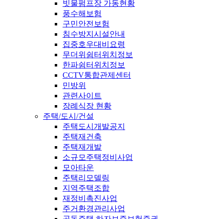
빗물펌프장 가동현황
풍수해보험
구민안전보험
침수방지시설안내
집중호우대비요령
무더위쉼터위치정보
한파쉼터위치정보
CCTV통합관제센터
민방위
관련사이트
장례식장 현황
주택/도시/건설
주택도시개발공지
주택재건축
주택재개발
소규모주택정비사업
모아타운
주택리모델링
지역주택조합
재정비촉진사업
주거환경관리사업
공동주택 하자보증보험증권