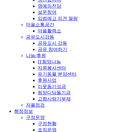
명예의전당
설문참여
입법예고 의견 열람
마을소통공간
마을활력소
공유도시강동
공유도시 강동
공유 참여하기
나눔/후원
IT희망나눔
자원봉사센터
유기동물 분양센터
후원사업
이웃돕기성금
희망디딤돌기금
고향사랑기부제
자율점검
행정정보
구정운영
구정현황
조직운영