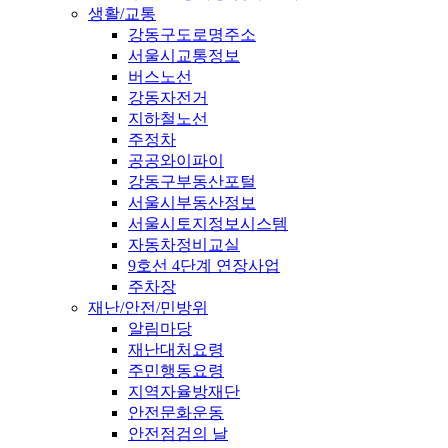
생활/교통
강동구도로명주소
서울시교통정보
버스노선
강동자전거
지하철노선
주정차
공공와이파이
강동구부동산포털
서울시부동산정보
서울시토지정보시스템
자동차정비교실
9호선 4단계 연장사업
주차장
재난/안전/민방위
알림마당
재난대처요령
주민행동요령
지역자율방재단
안전문화운동
안전점검의 날