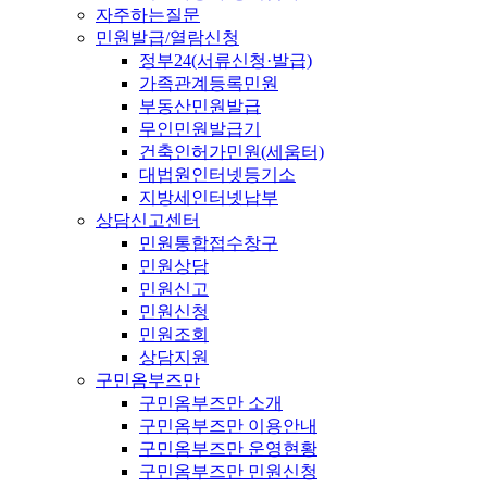
자주하는질문
민원발급/열람신청
정부24(서류신청·발급)
가족관계등록민원
부동산민원발급
무인민원발급기
건축인허가민원(세움터)
대법원인터넷등기소
지방세인터넷납부
상담신고센터
민원통합접수창구
민원상담
민원신고
민원신청
민원조회
상담지원
구민옴부즈만
구민옴부즈만 소개
구민옴부즈만 이용안내
구민옴부즈만 운영현황
구민옴부즈만 민원신청