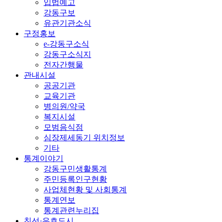
입법예고
강동구보
유관기관소식
구정홍보
e-강동구소식
강동구소식지
전자간행물
관내시설
공공기관
교육기관
병의원/약국
복지시설
모범음식점
심장제세동기 위치정보
기타
통계이야기
강동구민생활통계
주민등록인구현황
사업체현황 및 사회통계
통계연보
통계관련누리집
친선·우호도시