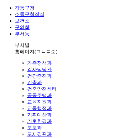
강동구청
소통구청장실
보건소
구의회
부서동
부서별
홈페이지
(ㄱㄴㄷ순)
가족정책과
감사담당관
건강증진과
건축과
건축안전센터
공동주택과
교육지원과
교통행정과
기획예산과
기후환경과
도로과
도시경관과