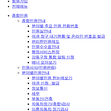
회원가입
전체메뉴
종합민원
종합민원안내
분야별 주요 민원 전화번호
민원실안내
여권 창구 대기현황 및 온라인 번호표 발급
편리한민원제도
민원수수료안내
행정서비스헌장
강동구청 통합 알림 신청
배너 모아보기
민원서식(민원편람)
분야별민원안내
분야별민원 한눈에보기
여권 신청 ∙ 발급
정보통신
세무
부동산/건축
자동차정기(종합)검사
이륜자동차 정기검사