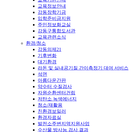
교육정보안내
강동장학기금
입학준비금지원
주민정보화교실
강동구통합도서관
교육관련소식
환경/청소
강동의제21
기후변화
대기환경
라돈 및 실내공기질 간이측정기 대여 서비스
석면
아름다운간판
약수터 수질검사
자원순환센터건립
저탄소 녹색에너지
청소/재활용
친환경보일러
환경자료실
발전소주변지역지원사업
수산물 방사능 검사 결과