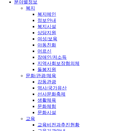
분야별정보
복지
복지메인
정보안내
복지시설
상담지원
여성/보육
아동친화
어르신
장애인/저소득
지역사회보장협의체
돌봄지원
문화/관광/체육
강동관광
역사/국가유산
선사문화축제
생활체육
문화체험
문화시설
교육
교육비전과추진현황
교육기관안내