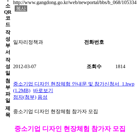
http://www.gangdong.go.kr/web/newportal/bbs/b_068/105334
소
복사
QR
코
드
작
성
일자리정책과
전화번호
부
서
작
성
2012-03-07
조회수
1814
일
첨
중소기업 디자인 현장체험 안내문 및 참가신청서_1.hwp
부
(1.2MB)
바로보기
파
점자(첨부)
음성
일
제
중소기업 디자인 현장체험 참가자 모집
목
중소기업 디자인 현장체험 참가자 모집