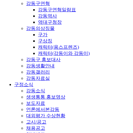
강동구연혁
강동구연혁일람표
강동역사
역대구청장
강동의상징물
구가
구상징
캐릭터(움스프렌즈)
캐릭터(강동이와 강동미)
강동구 홍보대사
강동생활안내
강동갤러리
강동자료실
구정소식
강동소식
생생통통 홍보영상
보도자료
언론에서본강동
대외평가 수상현황
고시/공고
채용공고