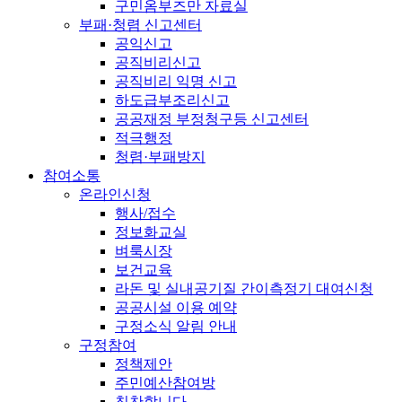
구민옴부즈만 자료실
부패·청렴 신고센터
공익신고
공직비리신고
공직비리 익명 신고
하도급부조리신고
공공재정 부정청구등 신고센터
적극행정
청렴·부패방지
참여소통
온라인신청
행사/접수
정보화교실
벼룩시장
보건교육
라돈 및 실내공기질 간이측정기 대여신청
공공시설 이용 예약
구정소식 알림 안내
구정참여
정책제안
주민예산참여방
칭찬합니다