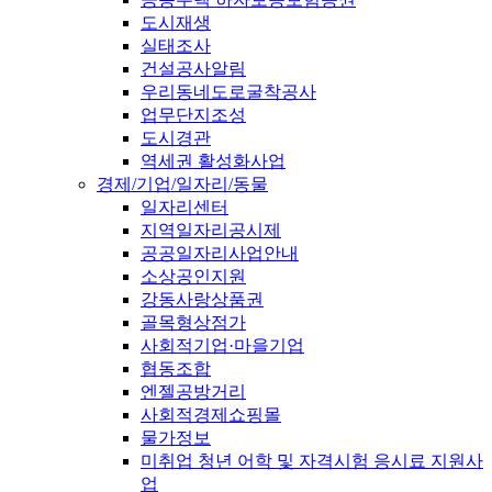
도시재생
실태조사
건설공사알림
우리동네도로굴착공사
업무단지조성
도시경관
역세권 활성화사업
경제/기업/일자리/동물
일자리센터
지역일자리공시제
공공일자리사업안내
소상공인지원
강동사랑상품권
골목형상점가
사회적기업·마을기업
협동조합
엔젤공방거리
사회적경제쇼핑몰
물가정보
미취업 청년 어학 및 자격시험 응시료 지원사
업