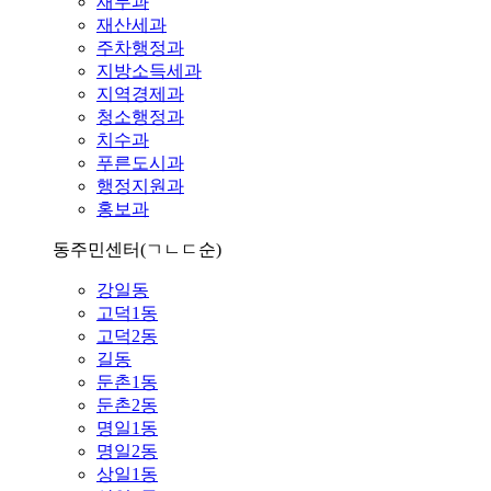
재무과
재산세과
주차행정과
지방소득세과
지역경제과
청소행정과
치수과
푸른도시과
행정지원과
홍보과
동주민센터
(ㄱㄴㄷ순)
강일동
고덕1동
고덕2동
길동
둔촌1동
둔촌2동
명일1동
명일2동
상일1동