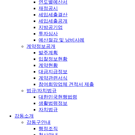
연도별예산서
재정공시
세입세출결산
세입세출공개
지방공기업
투자심사
예산절감 및 낭비사례
계약정보공개
발주계획
입찰정보현황
계약현황
대금지급정보
계약관련서식
참여희망업체 견적서 제출
법규/자치법규
대한민국현행법령
생활법령정보
자치법규
강동소개
강동구안내
행정조직
청사안내