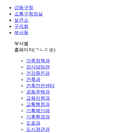
강동구청
소통구청장실
보건소
구의회
부서동
부서별
홈페이지
(ㄱㄴㄷ순)
가족정책과
감사담당관
건강증진과
건축과
건축안전센터
공동주택과
교육지원과
교통행정과
기획예산과
기후환경과
도로과
도시경관과