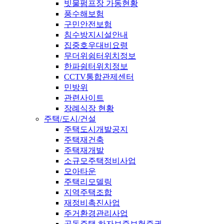
빗물펌프장 가동현황
풍수해보험
구민안전보험
침수방지시설안내
집중호우대비요령
무더위쉼터위치정보
한파쉼터위치정보
CCTV통합관제센터
민방위
관련사이트
장례식장 현황
주택/도시/건설
주택도시개발공지
주택재건축
주택재개발
소규모주택정비사업
모아타운
주택리모델링
지역주택조합
재정비촉진사업
주거환경관리사업
공동주택 하자보증보험증권