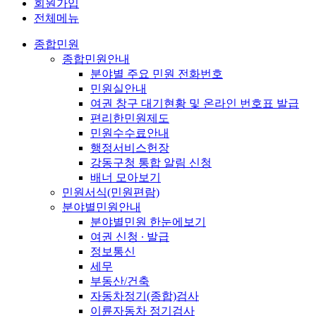
회원가입
전체메뉴
종합민원
종합민원안내
분야별 주요 민원 전화번호
민원실안내
여권 창구 대기현황 및 온라인 번호표 발급
편리한민원제도
민원수수료안내
행정서비스헌장
강동구청 통합 알림 신청
배너 모아보기
민원서식(민원편람)
분야별민원안내
분야별민원 한눈에보기
여권 신청 ∙ 발급
정보통신
세무
부동산/건축
자동차정기(종합)검사
이륜자동차 정기검사