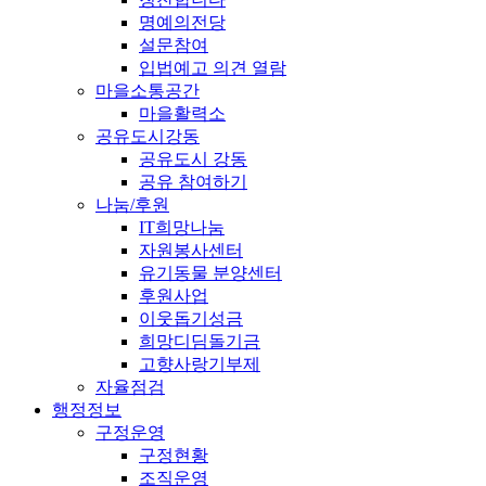
명예의전당
설문참여
입법예고 의견 열람
마을소통공간
마을활력소
공유도시강동
공유도시 강동
공유 참여하기
나눔/후원
IT희망나눔
자원봉사센터
유기동물 분양센터
후원사업
이웃돕기성금
희망디딤돌기금
고향사랑기부제
자율점검
행정정보
구정운영
구정현황
조직운영