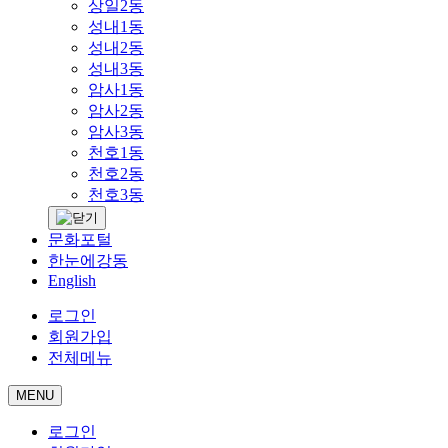
상일2동
성내1동
성내2동
성내3동
암사1동
암사2동
암사3동
천호1동
천호2동
천호3동
문화포털
한눈에강동
English
로그인
회원가입
전체메뉴
MENU
로그인