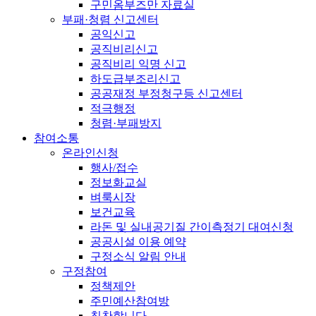
구민옴부즈만 자료실
부패·청렴 신고센터
공익신고
공직비리신고
공직비리 익명 신고
하도급부조리신고
공공재정 부정청구등 신고센터
적극행정
청렴·부패방지
참여소통
온라인신청
행사/접수
정보화교실
벼룩시장
보건교육
라돈 및 실내공기질 간이측정기 대여신청
공공시설 이용 예약
구정소식 알림 안내
구정참여
정책제안
주민예산참여방
칭찬합니다