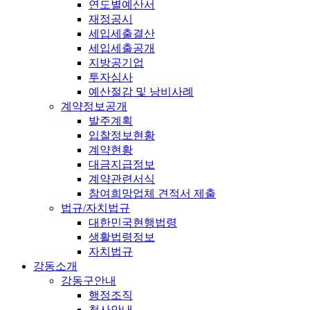
연도별예산서
재정공시
세입세출결산
세입세출공개
지방공기업
투자심사
예산절감 및 낭비사례
계약정보공개
발주계획
입찰정보현황
계약현황
대금지급정보
계약관련서식
참여희망업체 견적서 제출
법규/자치법규
대한민국현행법령
생활법령정보
자치법규
강동소개
강동구안내
행정조직
청사안내