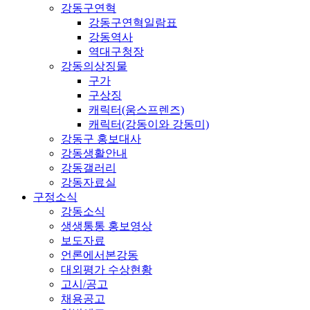
강동구연혁
강동구연혁일람표
강동역사
역대구청장
강동의상징물
구가
구상징
캐릭터(움스프렌즈)
캐릭터(강동이와 강동미)
강동구 홍보대사
강동생활안내
강동갤러리
강동자료실
구정소식
강동소식
생생통통 홍보영상
보도자료
언론에서본강동
대외평가 수상현황
고시/공고
채용공고