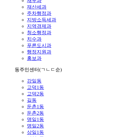
재무과
재산세과
주차행정과
지방소득세과
지역경제과
청소행정과
치수과
푸른도시과
행정지원과
홍보과
동주민센터
(ㄱㄴㄷ순)
강일동
고덕1동
고덕2동
길동
둔촌1동
둔촌2동
명일1동
명일2동
상일1동