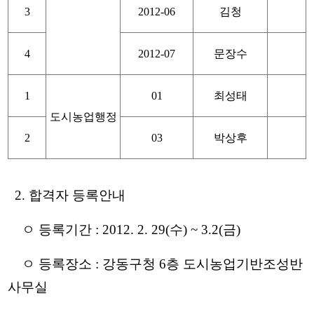
3
2012-06
김청
4
2012-07
문장수
1
01
최성태
도시농업행정
2
03
박상후
2. 합격자 등록안내
ㅇ 등록기간 : 2012. 2. 29(수) ~ 3.2(금)
ㅇ 등록장소 : 강동구청 6층 도시농업기반조성반
사무실