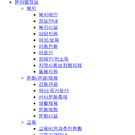
분야별정보
복지
복지메인
정보안내
복지시설
상담지원
여성/보육
아동친화
어르신
장애인/저소득
지역사회보장협의체
돌봄지원
문화/관광/체육
강동관광
역사/국가유산
선사문화축제
생활체육
문화체험
문화시설
교육
교육비전과추진현황
교육기관안내