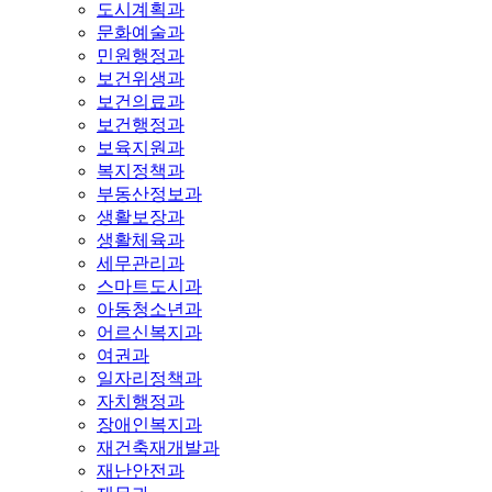
도시계획과
문화예술과
민원행정과
보건위생과
보건의료과
보건행정과
보육지원과
복지정책과
부동산정보과
생활보장과
생활체육과
세무관리과
스마트도시과
아동청소년과
어르신복지과
여권과
일자리정책과
자치행정과
장애인복지과
재건축재개발과
재난안전과