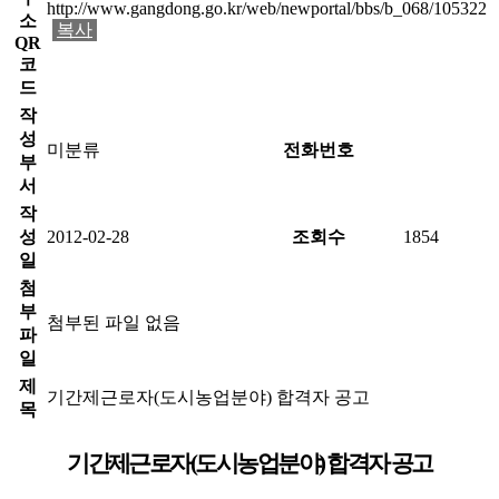
http://www.gangdong.go.kr/web/newportal/bbs/b_068/105322
소
복사
QR
코
드
작
성
미분류
전화번호
부
서
작
성
2012-02-28
조회수
1854
일
첨
부
첨부된 파일 없음
파
일
제
기간제근로자(도시농업분야) 합격자 공고
목
기간제근로자(도시농업분야) 합격자 공고