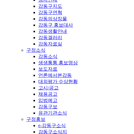
강동구지도
강동구연혁
강동의상징물
강동구 홍보대사
강동생활안내
강동갤러리
강동자료실
구정소식
강동소식
생생통통 홍보영상
보도자료
언론에서본강동
대외평가 수상현황
고시/공고
채용공고
입법예고
강동구보
유관기관소식
구정홍보
e-강동구소식
강동구소식지