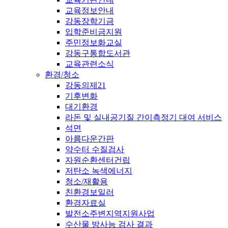
교육정보안내
강동장학기금
입학준비금지원
주민정보화교실
강동구통합도서관
교육관련소식
환경/청소
강동의제21
기후변화
대기환경
라돈 및 실내공기질 간이측정기 대여 서비스
석면
아름다운간판
약수터 수질검사
자원순환센터건립
저탄소 녹색에너지
청소/재활용
친환경보일러
환경자료실
발전소주변지역지원사업
수산물 방사능 검사 결과