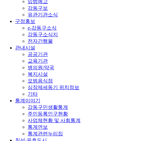
입법예고
강동구보
유관기관소식
구정홍보
e-강동구소식
강동구소식지
전자간행물
관내시설
공공기관
교육기관
병의원/약국
복지시설
모범음식점
심장제세동기 위치정보
기타
통계이야기
강동구민생활통계
주민등록인구현황
사업체현황 및 사회통계
통계연보
통계관련누리집
친선·우호도시