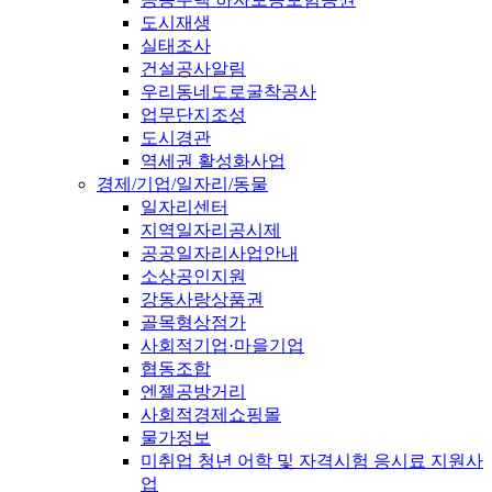
도시재생
실태조사
건설공사알림
우리동네도로굴착공사
업무단지조성
도시경관
역세권 활성화사업
경제/기업/일자리/동물
일자리센터
지역일자리공시제
공공일자리사업안내
소상공인지원
강동사랑상품권
골목형상점가
사회적기업·마을기업
협동조합
엔젤공방거리
사회적경제쇼핑몰
물가정보
미취업 청년 어학 및 자격시험 응시료 지원사
업