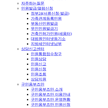
자주하는질문
민원발급/열람신청
정부24(서류신청·발급)
가족관계등록민원
부동산민원발급
무인민원발급기
건축인허가민원(세움터)
대법원인터넷등기소
지방세인터넷납부
상담신고센터
민원통합접수창구
민원상담
민원신고
민원신청
민원조회
상담지원
구민옴부즈만
구민옴부즈만 소개
구민옴부즈만 이용안내
구민옴부즈만 운영현황
구민옴부즈만 민원신청