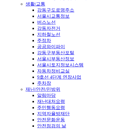
생활/교통
강동구도로명주소
서울시교통정보
버스노선
강동자전거
지하철노선
주정차
공공와이파이
강동구부동산포털
서울시부동산정보
서울시토지정보시스템
자동차정비교실
9호선 4단계 연장사업
주차장
재난/안전/민방위
알림마당
재난대처요령
주민행동요령
지역자율방재단
안전문화운동
안전점검의 날