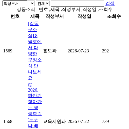
검색
강동소식 - 번호 ,제목 ,작성부서 ,작성일 ,조회수
번호
제목
작성부서
작성일
조회수
[강동
구소
식] 8
월호에
서 다
홍보과
1569
2026-07-23
292
양한
구정소
식 만
나보세
요
📖
2026.
하반기
찾아가
는 평
생학습
'누구
1568
교육지원과
2026-07-22
739
나 배