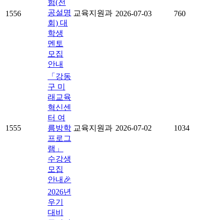
험(전
공설명
교육지원과
1556
2026-07-03
760
회) 대
학생
멘토
모집
안내
「강동
구 미
래교육
혁신센
터 여
1555
름방학
교육지원과
2026-07-02
1034
프로그
램」
수강생
모집
안내🎉
2026년
우기
대비