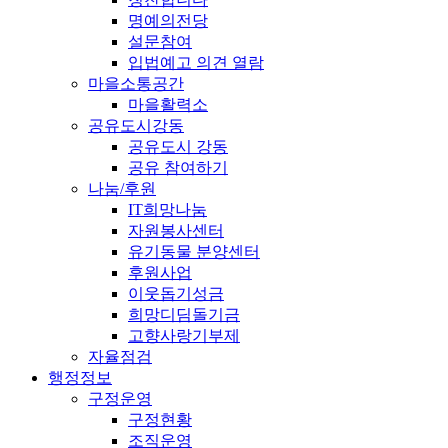
명예의전당
설문참여
입법예고 의견 열람
마을소통공간
마을활력소
공유도시강동
공유도시 강동
공유 참여하기
나눔/후원
IT희망나눔
자원봉사센터
유기동물 분양센터
후원사업
이웃돕기성금
희망디딤돌기금
고향사랑기부제
자율점검
행정정보
구정운영
구정현황
조직운영