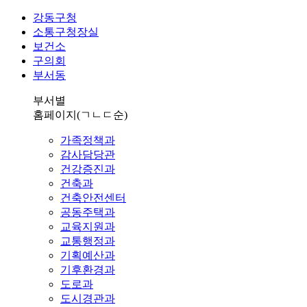
강동구청
소통구청장실
보건소
구의회
부서동
부서별
홈페이지
(ㄱㄴㄷ순)
가족정책과
감사담당관
건강증진과
건축과
건축안전센터
공동주택과
교육지원과
교통행정과
기획예산과
기후환경과
도로과
도시경관과