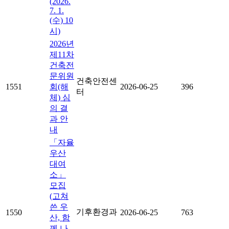
(2026.
7. 1.
(수) 10
시)
2026년
제11차
건축전
문위원
건축안전센
1551
회(해
2026-06-25
396
터
체) 심
의 결
과 안
내
「자율
우산
대여
소」
모집
(고쳐
쓴 우
기후환경과
1550
2026-06-25
763
산, 함
께 나