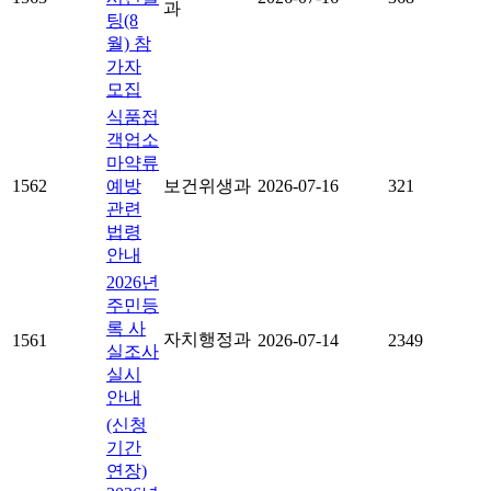
과
팅(8
월) 참
가자
모집
식품접
객업소
마약류
1562
예방
보건위생과
2026-07-16
321
관련
법령
안내
2026년
주민등
록 사
자치행정과
1561
2026-07-14
2349
실조사
실시
안내
(신청
기간
연장)