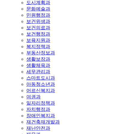
도시계획과
문화예술과
민원행정과
보건위생과
보건의료과
보건행정과
보육지원과
복지정책과
부동산정보과
생활보장과
생활체육과
세무관리과
스마트도시과
아동청소년과
어르신복지과
여권과
일자리정책과
자치행정과
장애인복지과
재건축재개발과
재난안전과