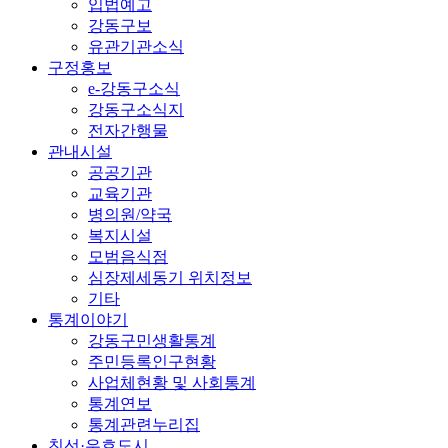
입법예고
강동구보
유관기관소식
구정홍보
e-강동구소식
강동구소식지
전자간행물
관내시설
공공기관
교육기관
병의원/약국
복지시설
모범음식점
심장제세동기 위치정보
기타
통계이야기
강동구민생활통계
주민등록인구현황
사업체현황 및 사회통계
통계연보
통계관련누리집
친선·우호도시