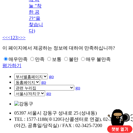
눌 ”착
한 공
간“을
찾습니
다)
<<
<
1
2
3
>
>>
이 페이지에서 제공하는 정보에 대하여 만족하십니까?
매우만족
만족
보통
불만
매우 불만족
평가하기
go
go
go
go
05397 서울시 강동구 성내로 25 (성내동)
TEL : 1577-1188(※120다산콜센터로 연결), 02-3425-5000
(야간, 공휴일/당직실) / FAX : 02-3425-7200