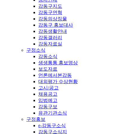
강동구지도
강동구연혁
강동의상징물
강동구 홍보대사
강동생활안내
강동갤러리
강동자료실
구정소식
강동소식
생생통통 홍보영상
보도자료
언론에서본강동
대외평가 수상현황
고시/공고
채용공고
입법예고
강동구보
유관기관소식
구정홍보
e-강동구소식
강동구소식지