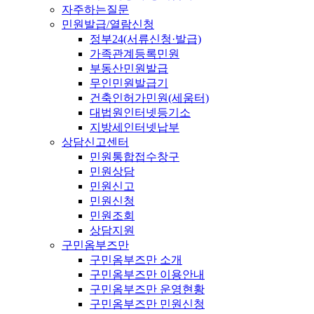
자주하는질문
민원발급/열람신청
정부24(서류신청·발급)
가족관계등록민원
부동산민원발급
무인민원발급기
건축인허가민원(세움터)
대법원인터넷등기소
지방세인터넷납부
상담신고센터
민원통합접수창구
민원상담
민원신고
민원신청
민원조회
상담지원
구민옴부즈만
구민옴부즈만 소개
구민옴부즈만 이용안내
구민옴부즈만 운영현황
구민옴부즈만 민원신청