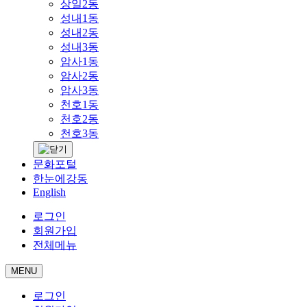
상일2동
성내1동
성내2동
성내3동
암사1동
암사2동
암사3동
천호1동
천호2동
천호3동
문화포털
한눈에강동
English
로그인
회원가입
전체메뉴
MENU
로그인