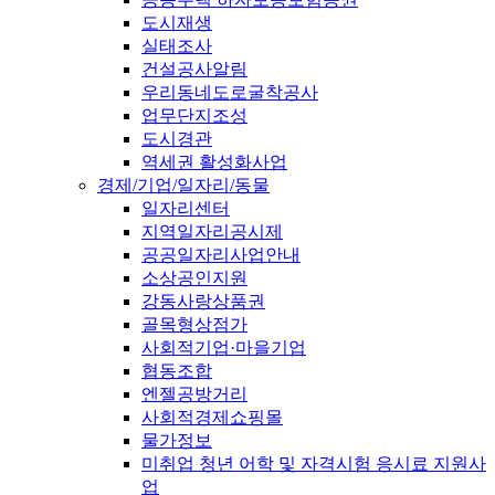
도시재생
실태조사
건설공사알림
우리동네도로굴착공사
업무단지조성
도시경관
역세권 활성화사업
경제/기업/일자리/동물
일자리센터
지역일자리공시제
공공일자리사업안내
소상공인지원
강동사랑상품권
골목형상점가
사회적기업·마을기업
협동조합
엔젤공방거리
사회적경제쇼핑몰
물가정보
미취업 청년 어학 및 자격시험 응시료 지원사
업