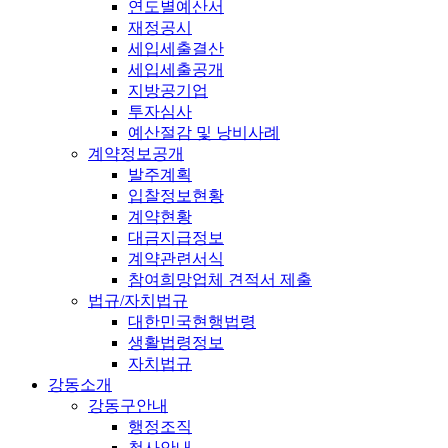
연도별예산서
재정공시
세입세출결산
세입세출공개
지방공기업
투자심사
예산절감 및 낭비사례
계약정보공개
발주계획
입찰정보현황
계약현황
대금지급정보
계약관련서식
참여희망업체 견적서 제출
법규/자치법규
대한민국현행법령
생활법령정보
자치법규
강동소개
강동구안내
행정조직
청사안내