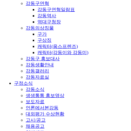
강동구연혁
강동구연혁일람표
강동역사
역대구청장
강동의상징물
구가
구상징
캐릭터(움스프렌즈)
캐릭터(강동이와 강동미)
강동구 홍보대사
강동생활안내
강동갤러리
강동자료실
구정소식
강동소식
생생통통 홍보영상
보도자료
언론에서본강동
대외평가 수상현황
고시/공고
채용공고