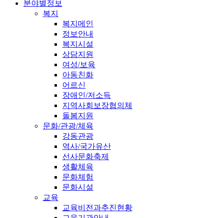
분야별정보
복지
복지메인
정보안내
복지시설
상담지원
여성/보육
아동친화
어르신
장애인/저소득
지역사회보장협의체
돌봄지원
문화/관광/체육
강동관광
역사/국가유산
선사문화축제
생활체육
문화체험
문화시설
교육
교육비전과추진현황
교육기관안내