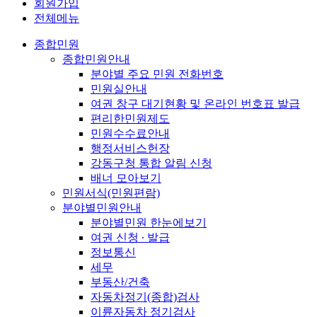
회원가입
전체메뉴
종합민원
종합민원안내
분야별 주요 민원 전화번호
민원실안내
여권 창구 대기현황 및 온라인 번호표 발급
편리한민원제도
민원수수료안내
행정서비스헌장
강동구청 통합 알림 신청
배너 모아보기
민원서식(민원편람)
분야별민원안내
분야별민원 한눈에보기
여권 신청 ∙ 발급
정보통신
세무
부동산/건축
자동차정기(종합)검사
이륜자동차 정기검사