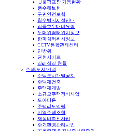
빗물펌프장 가동현황
풍수해보험
구민안전보험
침수방지시설안내
집중호우대비요령
무더위쉼터위치정보
한파쉼터위치정보
CCTV통합관제센터
민방위
관련사이트
장례식장 현황
주택/도시/건설
주택도시개발공지
주택재건축
주택재개발
소규모주택정비사업
모아타운
주택리모델링
지역주택조합
재정비촉진사업
주거환경관리사업
공동주택 하자보증보험증권