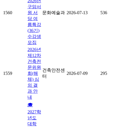
2026년
구암서
1560
원 서
문화예술과
2026-07-13
536
당 여
름특강
(36기)
수강생
모집
2026년
제12차
건축전
문위원
건축안전센
1559
회(해
2026-07-09
295
터
체) 심
의 결
과 안
내
🎓
2027학
년도
대학