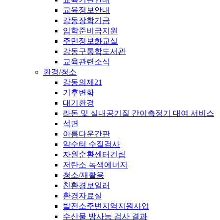
교육정보안내
강동장학기금
입학준비금지원
주민정보화교실
강동구통합도서관
교육관련소식
환경/청소
강동의제21
기후변화
대기환경
라돈 및 실내공기질 간이측정기 대여 서비스
석면
아름다운간판
약수터 수질검사
자원순환센터건립
저탄소 녹색에너지
청소/재활용
친환경보일러
환경자료실
발전소주변지역지원사업
수산물 방사능 검사 결과