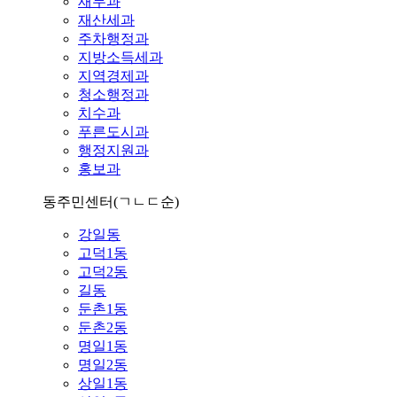
재무과
재산세과
주차행정과
지방소득세과
지역경제과
청소행정과
치수과
푸른도시과
행정지원과
홍보과
동주민센터
(ㄱㄴㄷ순)
강일동
고덕1동
고덕2동
길동
둔촌1동
둔촌2동
명일1동
명일2동
상일1동