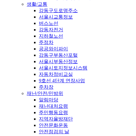
생활/교통
강동구도로명주소
서울시교통정보
버스노선
강동자전거
지하철노선
주정차
공공와이파이
강동구부동산포털
서울시부동산정보
서울시토지정보시스템
자동차정비교실
9호선 4단계 연장사업
주차장
재난/안전/민방위
알림마당
재난대처요령
주민행동요령
지역자율방재단
안전문화운동
안전점검의 날