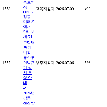
홍보영
상
1558
교육지원과
2026-07-09
492
OPEN!
강동
미래온
에서
만나보
세요!
고덕별
관 대
법원
통합무
1557
인발급
행정지원과
2026-07-06
536
기 설
치·운
영 안
내
📢
2026년
강동
전진탐