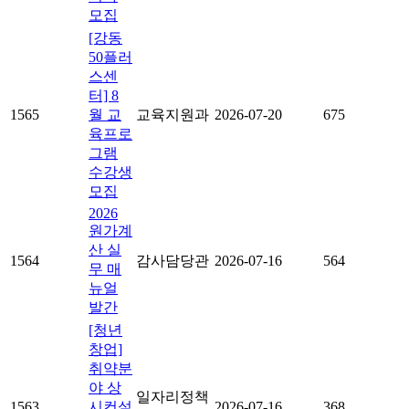
모집
[강동
50플러
스센
터] 8
1565
월 교
교육지원과
2026-07-20
675
육프로
그램
수강생
모집
2026
원가계
산 실
1564
감사담당관
2026-07-16
564
무 매
뉴얼
발간
[청년
창업]
취약분
야 상
일자리정책
1563
시컨설
2026-07-16
368