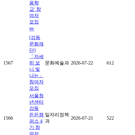
움학
교' 참
여자
모집
✏️
[강동
문화재
단]
「자세
1567
히 보
문화예술과
2026-07-22
612
니 빛
나는」
참여자
모집
서울청
년센터
강동
든든캠
일자리정책
1566
2026-07-21
522
퍼스 4
과
기 참
여자