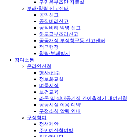
구민옴부즈만 자료실
부패·청렴 신고센터
공익신고
공직비리신고
공직비리 익명 신고
하도급부조리신고
공공재정 부정청구등 신고센터
적극행정
청렴·부패방지
참여소통
온라인신청
행사/접수
정보화교실
벼룩시장
보건교육
라돈 및 실내공기질 간이측정기 대여신청
공공시설 이용 예약
구정소식 알림 안내
구정참여
정책제안
주민예산참여방
칭찬합니다