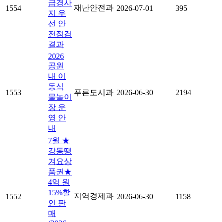
급경사
재난안전과
1554
2026-07-01
395
지 우
선 안
전점검
결과
2026
공원
내 이
동식
1553
푸른도시과
2026-06-30
2194
물놀이
장 운
영 안
내
7월 ★
강동땡
겨요상
품권★
4억 원
15%할
지역경제과
1552
2026-06-30
1158
인 판
매