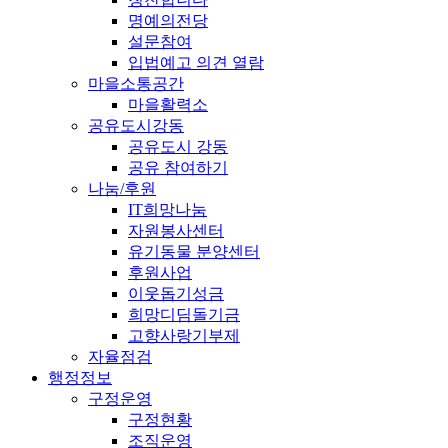
명예의전당
설문참여
입법예고 의견 열람
마을소통공간
마을활력소
공유도시강동
공유도시 강동
공유 참여하기
나눔/후원
IT희망나눔
자원봉사센터
유기동물 분양센터
후원사업
이웃돕기성금
희망디딤돌기금
고향사랑기부제
자율점검
행정정보
구정운영
구정현황
조직운영