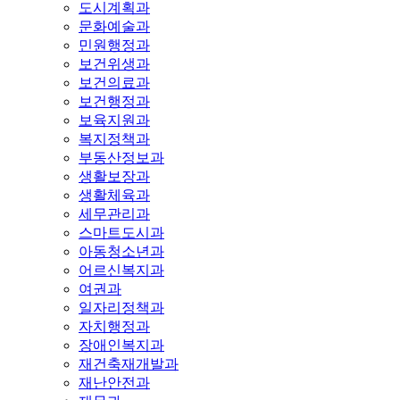
도시계획과
문화예술과
민원행정과
보건위생과
보건의료과
보건행정과
보육지원과
복지정책과
부동산정보과
생활보장과
생활체육과
세무관리과
스마트도시과
아동청소년과
어르신복지과
여권과
일자리정책과
자치행정과
장애인복지과
재건축재개발과
재난안전과