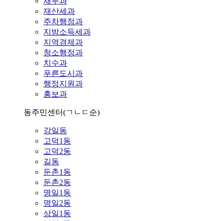
재무과
재산세과
주차행정과
지방소득세과
지역경제과
청소행정과
치수과
푸른도시과
행정지원과
홍보과
동주민센터
(ㄱㄴㄷ순)
강일동
고덕1동
고덕2동
길동
둔촌1동
둔촌2동
명일1동
명일2동
상일1동