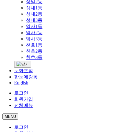
상일2동
성내1동
성내2동
성내3동
암사1동
암사2동
암사3동
천호1동
천호2동
천호3동
문화포털
한눈에강동
English
로그인
회원가입
전체메뉴
MENU
로그인