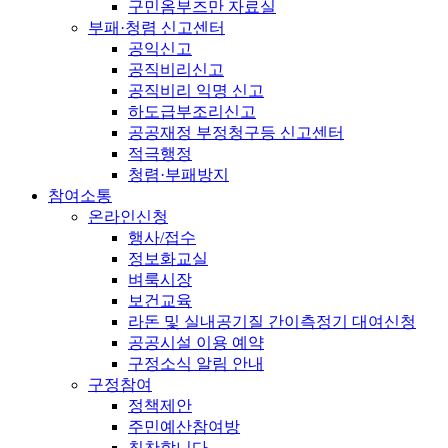
구민옴부즈만 자료실
부패·청렴 신고센터
공익신고
공직비리신고
공직비리 익명 신고
하도급부조리신고
공공재정 부정청구등 신고센터
적극행정
청렴·부패방지
참여소통
온라인신청
행사/접수
정보화교실
벼룩시장
보건교육
라돈 및 실내공기질 간이측정기 대여신청
공공시설 이용 예약
구정소식 알림 안내
구정참여
정책제안
주민예산참여방
칭찬합니다