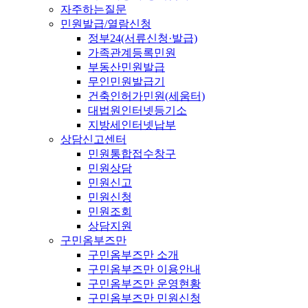
자주하는질문
민원발급/열람신청
정부24(서류신청·발급)
가족관계등록민원
부동산민원발급
무인민원발급기
건축인허가민원(세움터)
대법원인터넷등기소
지방세인터넷납부
상담신고센터
민원통합접수창구
민원상담
민원신고
민원신청
민원조회
상담지원
구민옴부즈만
구민옴부즈만 소개
구민옴부즈만 이용안내
구민옴부즈만 운영현황
구민옴부즈만 민원신청