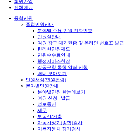
회원가입
전체메뉴
종합민원
종합민원안내
분야별 주요 민원 전화번호
민원실안내
여권 창구 대기현황 및 온라인 번호표 발급
편리한민원제도
민원수수료안내
행정서비스헌장
강동구청 통합 알림 신청
배너 모아보기
민원서식(민원편람)
분야별민원안내
분야별민원 한눈에보기
여권 신청 ∙ 발급
정보통신
세무
부동산/건축
자동차정기(종합)검사
이륜자동차 정기검사