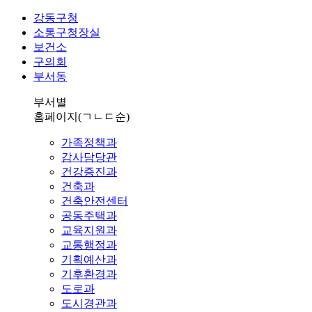
강동구청
소통구청장실
보건소
구의회
부서동
부서별
홈페이지
(ㄱㄴㄷ순)
가족정책과
감사담당관
건강증진과
건축과
건축안전센터
공동주택과
교육지원과
교통행정과
기획예산과
기후환경과
도로과
도시경관과