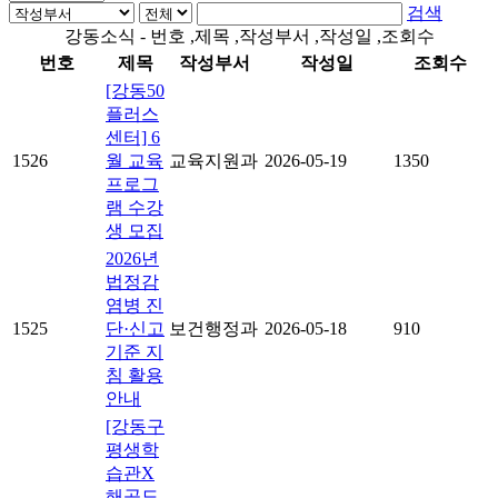
검색
강동소식 - 번호 ,제목 ,작성부서 ,작성일 ,조회수
번호
제목
작성부서
작성일
조회수
[강동50
플러스
센터] 6
1526
월 교육
교육지원과
2026-05-19
1350
프로그
램 수강
생 모집
2026년
법정감
염병 진
1525
단·신고
보건행정과
2026-05-18
910
기준 지
침 활용
안내
[강동구
평생학
습관X
해공도