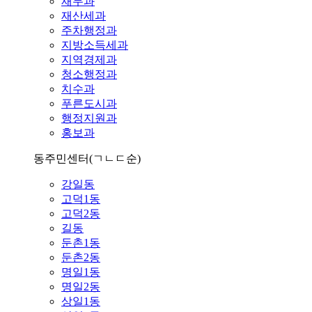
재무과
재산세과
주차행정과
지방소득세과
지역경제과
청소행정과
치수과
푸른도시과
행정지원과
홍보과
동주민센터
(ㄱㄴㄷ순)
강일동
고덕1동
고덕2동
길동
둔촌1동
둔촌2동
명일1동
명일2동
상일1동