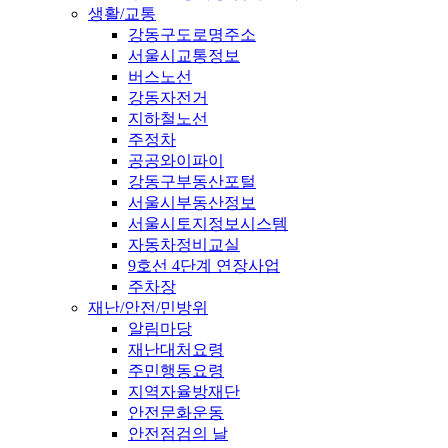
생활/교통
강동구도로명주소
서울시교통정보
버스노선
강동자전거
지하철노선
주정차
공공와이파이
강동구부동산포털
서울시부동산정보
서울시토지정보시스템
자동차정비교실
9호선 4단계 연장사업
주차장
재난/안전/민방위
알림마당
재난대처요령
주민행동요령
지역자율방재단
안전문화운동
안전점검의 날