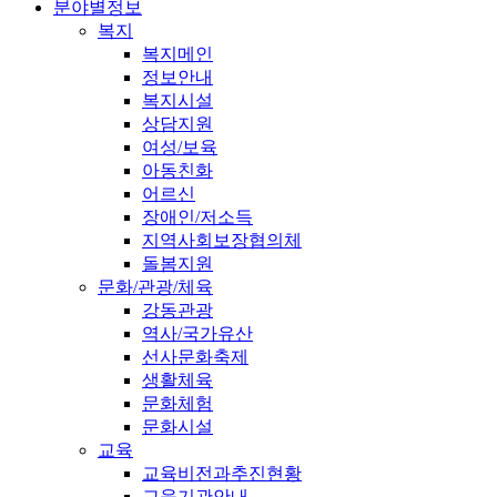
분야별정보
복지
복지메인
정보안내
복지시설
상담지원
여성/보육
아동친화
어르신
장애인/저소득
지역사회보장협의체
돌봄지원
문화/관광/체육
강동관광
역사/국가유산
선사문화축제
생활체육
문화체험
문화시설
교육
교육비전과추진현황
교육기관안내