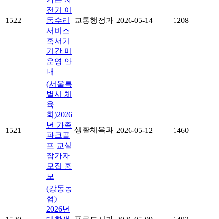
전거 이
1522
동수리
교통행정과
2026-05-14
1208
서비스
혹서기
기간 미
운영 안
내
(서울특
별시 체
육
회)2026
년 가족
생활체육과
1521
2026-05-12
1460
파크골
프 교실
참가자
모집 홍
보
(강동농
협)
2026년