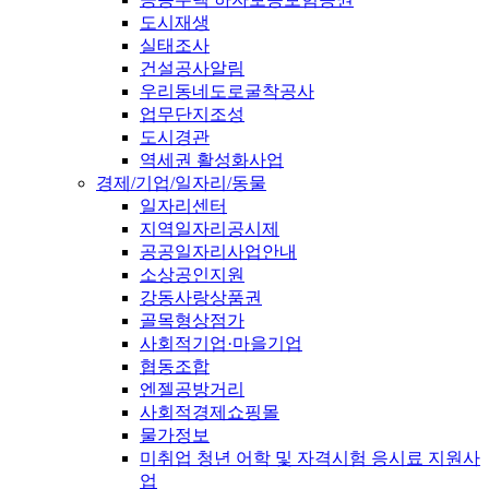
도시재생
실태조사
건설공사알림
우리동네도로굴착공사
업무단지조성
도시경관
역세권 활성화사업
경제/기업/일자리/동물
일자리센터
지역일자리공시제
공공일자리사업안내
소상공인지원
강동사랑상품권
골목형상점가
사회적기업·마을기업
협동조합
엔젤공방거리
사회적경제쇼핑몰
물가정보
미취업 청년 어학 및 자격시험 응시료 지원사
업