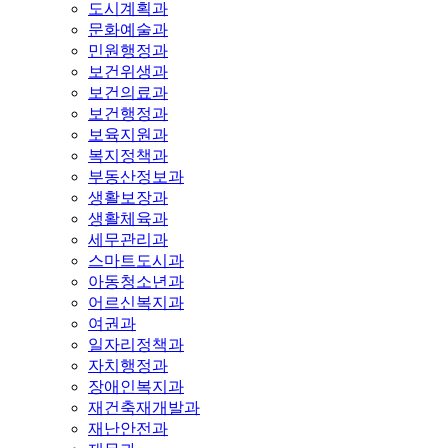
도시계획과
문화예술과
민원행정과
보건위생과
보건의료과
보건행정과
보육지원과
복지정책과
부동산정보과
생활보장과
생활체육과
세무관리과
스마트도시과
아동청소년과
어르신복지과
여권과
일자리정책과
자치행정과
장애인복지과
재건축재개발과
재난안전과