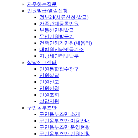
자주하는질문
민원발급/열람신청
정부24(서류신청·발급)
가족관계등록민원
부동산민원발급
무인민원발급기
건축인허가민원(세움터)
대법원인터넷등기소
지방세인터넷납부
상담신고센터
민원통합접수창구
민원상담
민원신고
민원신청
민원조회
상담지원
구민옴부즈만
구민옴부즈만 소개
구민옴부즈만 이용안내
구민옴부즈만 운영현황
구민옴부즈만 민원신청