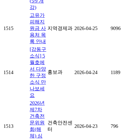
(5/9 개
강)
고유가
피해지
1515
원금 사
지역경제과
2026-04-25
9096
용처 목
록 안내
[강동구
소식] 5
월호에
서 다양
홍보과
1514
2026-04-24
1189
한 구정
소식 만
나보세
요
2026년
제7차
건축전
문위원
건축안전센
1513
2026-04-23
796
회(해
터
체) 심