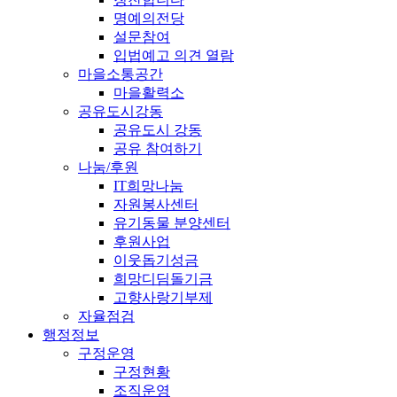
명예의전당
설문참여
입법예고 의견 열람
마을소통공간
마을활력소
공유도시강동
공유도시 강동
공유 참여하기
나눔/후원
IT희망나눔
자원봉사센터
유기동물 분양센터
후원사업
이웃돕기성금
희망디딤돌기금
고향사랑기부제
자율점검
행정정보
구정운영
구정현황
조직운영