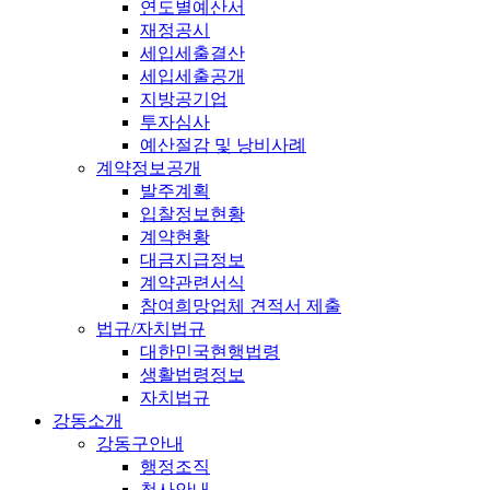
연도별예산서
재정공시
세입세출결산
세입세출공개
지방공기업
투자심사
예산절감 및 낭비사례
계약정보공개
발주계획
입찰정보현황
계약현황
대금지급정보
계약관련서식
참여희망업체 견적서 제출
법규/자치법규
대한민국현행법령
생활법령정보
자치법규
강동소개
강동구안내
행정조직
청사안내