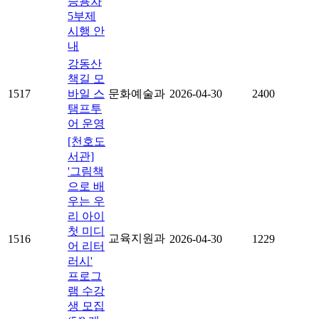
승용차
5부제
시행 안
내
강동산
책길 모
1517
바일 스
문화예술과
2026-04-30
2400
탬프투
어 운영
[천호도
서관]
'그림책
으로 배
우는 우
리 아이
첫 미디
교육지원과
1516
2026-04-30
1229
어 리터
러시'
프로그
램 수강
생 모집