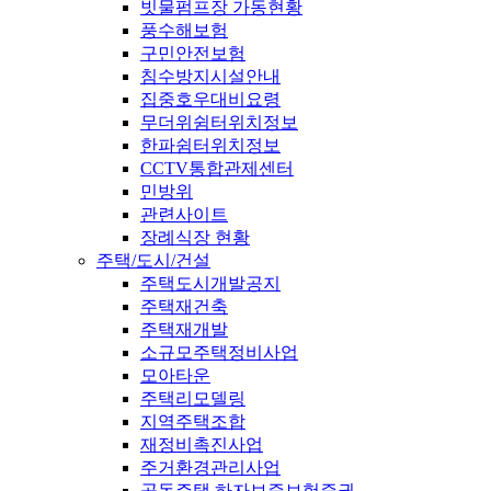
빗물펌프장 가동현황
풍수해보험
구민안전보험
침수방지시설안내
집중호우대비요령
무더위쉼터위치정보
한파쉼터위치정보
CCTV통합관제센터
민방위
관련사이트
장례식장 현황
주택/도시/건설
주택도시개발공지
주택재건축
주택재개발
소규모주택정비사업
모아타운
주택리모델링
지역주택조합
재정비촉진사업
주거환경관리사업
공동주택 하자보증보험증권