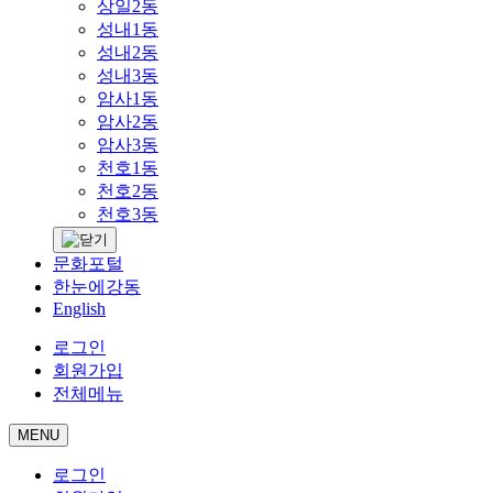
상일2동
성내1동
성내2동
성내3동
암사1동
암사2동
암사3동
천호1동
천호2동
천호3동
문화포털
한눈에강동
English
로그인
회원가입
전체메뉴
MENU
로그인