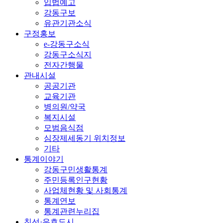
입법예고
강동구보
유관기관소식
구정홍보
e-강동구소식
강동구소식지
전자간행물
관내시설
공공기관
교육기관
병의원/약국
복지시설
모범음식점
심장제세동기 위치정보
기타
통계이야기
강동구민생활통계
주민등록인구현황
사업체현황 및 사회통계
통계연보
통계관련누리집
친선·우호도시