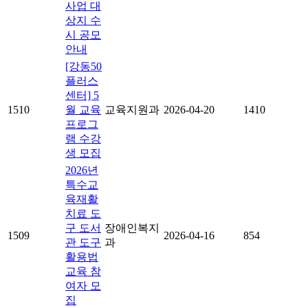
사업 대
상지 수
시 공모
안내
[강동50
플러스
센터] 5
1510
월 교육
교육지원과
2026-04-20
1410
프로그
램 수강
생 모집
2026년
특수교
육재활
치료 도
구 도서
장애인복지
1509
2026-04-16
854
관 도구
과
활용법
교육 참
여자 모
집