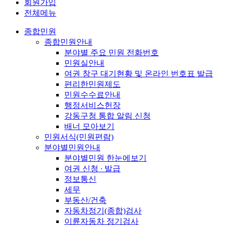
회원가입
전체메뉴
종합민원
종합민원안내
분야별 주요 민원 전화번호
민원실안내
여권 창구 대기현황 및 온라인 번호표 발급
편리한민원제도
민원수수료안내
행정서비스헌장
강동구청 통합 알림 신청
배너 모아보기
민원서식(민원편람)
분야별민원안내
분야별민원 한눈에보기
여권 신청 ∙ 발급
정보통신
세무
부동산/건축
자동차정기(종합)검사
이륜자동차 정기검사