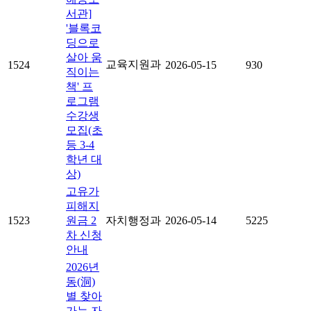
서관]
'블록코
딩으로
살아 움
교육지원과
1524
2026-05-15
930
직이는
책' 프
로그램
수강생
모집(초
등 3-4
학년 대
상)
고유가
피해지
1523
원금 2
자치행정과
2026-05-14
5225
차 신청
안내
2026년
동(洞)
별 찾아
가는 자