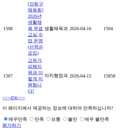
[강동구
체육회]
2026년
생활체
1508
육 무료
생활체육과
2026-04-16
1594
교실 수
업 운영
(선착순
모집)
고유가
피해지
원금 이
자치행정과
1507
2026-04-15
15858
렇게 지
원됩니
다!
<<
<
4
5
6
>
>>
이 페이지에서 제공하는 정보에 대하여 만족하십니까?
매우만족
만족
보통
불만
매우 불만족
평가하기