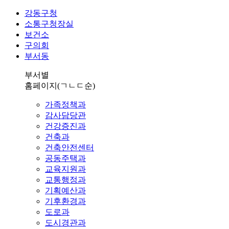
강동구청
소통구청장실
보건소
구의회
부서동
부서별
홈페이지
(ㄱㄴㄷ순)
가족정책과
감사담당관
건강증진과
건축과
건축안전센터
공동주택과
교육지원과
교통행정과
기획예산과
기후환경과
도로과
도시경관과