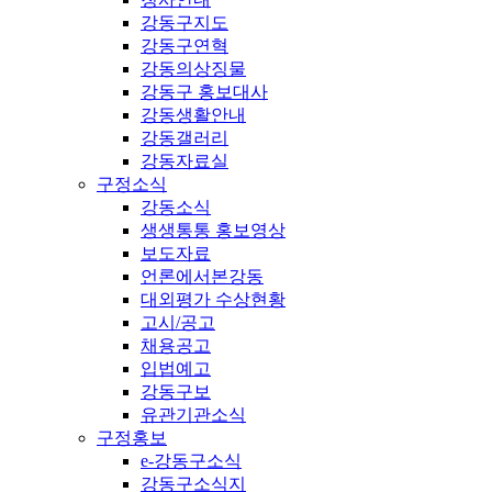
강동구지도
강동구연혁
강동의상징물
강동구 홍보대사
강동생활안내
강동갤러리
강동자료실
구정소식
강동소식
생생통통 홍보영상
보도자료
언론에서본강동
대외평가 수상현황
고시/공고
채용공고
입법예고
강동구보
유관기관소식
구정홍보
e-강동구소식
강동구소식지