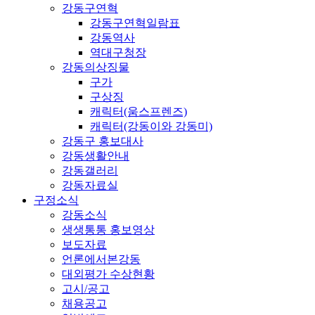
강동구연혁
강동구연혁일람표
강동역사
역대구청장
강동의상징물
구가
구상징
캐릭터(움스프렌즈)
캐릭터(강동이와 강동미)
강동구 홍보대사
강동생활안내
강동갤러리
강동자료실
구정소식
강동소식
생생통통 홍보영상
보도자료
언론에서본강동
대외평가 수상현황
고시/공고
채용공고