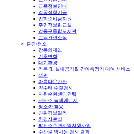
교육정보안내
강동장학기금
입학준비금지원
주민정보화교실
강동구통합도서관
교육관련소식
환경/청소
강동의제21
기후변화
대기환경
라돈 및 실내공기질 간이측정기 대여 서비스
석면
아름다운간판
약수터 수질검사
자원순환센터건립
저탄소 녹색에너지
청소/재활용
친환경보일러
환경자료실
발전소주변지역지원사업
수산물 방사능 검사 결과