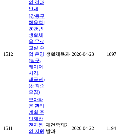
의 결과
안내
[강동구
체육회]
2026년
생활체
육 무료
교실 수
1512
업 운영
생활체육과
2026-04-23
1897
(탁구,
레이저
사격,
태극권)
(선착순
모집)
모아타
운 관리
계획 주
민제안
전자동
재건축재개
1511
2026-04-22
1194
의 지원
발과