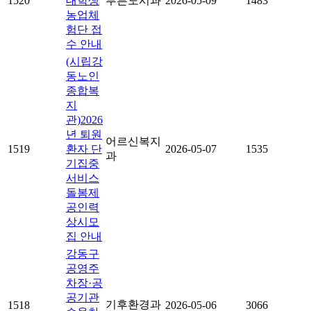
1520
대학생
푸른도시과
2026-05-09
1483
농업체
험단 접
수 안내
(시립강
동노인
종합복
지
관)2026
년 퇴원
어르신복지
1519
환자 단
2026-05-07
1535
과
기집중
서비스
돌봄제
공인력
상시모
집 안내
강동구
공영주
차장·공
공기관
기후환경과
1518
2026-05-06
3066