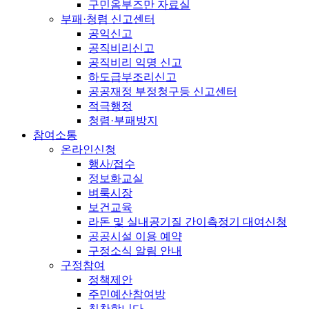
구민옴부즈만 자료실
부패·청렴 신고센터
공익신고
공직비리신고
공직비리 익명 신고
하도급부조리신고
공공재정 부정청구등 신고센터
적극행정
청렴·부패방지
참여소통
온라인신청
행사/접수
정보화교실
벼룩시장
보건교육
라돈 및 실내공기질 간이측정기 대여신청
공공시설 이용 예약
구정소식 알림 안내
구정참여
정책제안
주민예산참여방
칭찬합니다