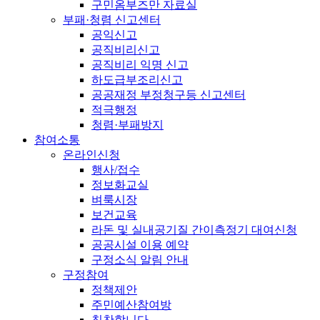
구민옴부즈만 자료실
부패·청렴 신고센터
공익신고
공직비리신고
공직비리 익명 신고
하도급부조리신고
공공재정 부정청구등 신고센터
적극행정
청렴·부패방지
참여소통
온라인신청
행사/접수
정보화교실
벼룩시장
보건교육
라돈 및 실내공기질 간이측정기 대여신청
공공시설 이용 예약
구정소식 알림 안내
구정참여
정책제안
주민예산참여방
칭찬합니다