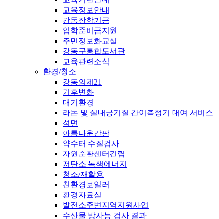
교육정보안내
강동장학기금
입학준비금지원
주민정보화교실
강동구통합도서관
교육관련소식
환경/청소
강동의제21
기후변화
대기환경
라돈 및 실내공기질 간이측정기 대여 서비스
석면
아름다운간판
약수터 수질검사
자원순환센터건립
저탄소 녹색에너지
청소/재활용
친환경보일러
환경자료실
발전소주변지역지원사업
수산물 방사능 검사 결과