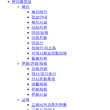
분야별정보
복지
복지메인
정보안내
복지시설
상담지원
여성/보육
아동친화
어르신
장애인/저소득
지역사회보장협의체
돌봄지원
문화/관광/체육
강동관광
역사/국가유산
선사문화축제
생활체육
문화체험
문화시설
교육
교육비전과추진현황
교육기관안내