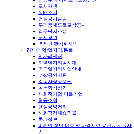
도시재생
실태조사
건설공사알림
우리동네도로굴착공사
업무단지조성
도시경관
역세권 활성화사업
경제/기업/일자리/동물
일자리센터
지역일자리공시제
공공일자리사업안내
소상공인지원
강동사랑상품권
골목형상점가
사회적기업·마을기업
협동조합
엔젤공방거리
사회적경제쇼핑몰
물가정보
미취업 청년 어학 및 자격시험 응시료 지원사
업