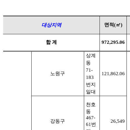
면적
(
㎡
)
대상지역
합 계
972,295.06
상계
동
71-
노원구
121,862.06
183
번지
일대
천호
동
467-
강동구
26,549
61
번