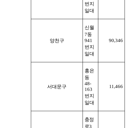
번지
일대
신월
7
동
941
90,346
양천구
번지
일대
홍은
동
48-
11,466
서대문구
163
번지
일대
충정
로
3