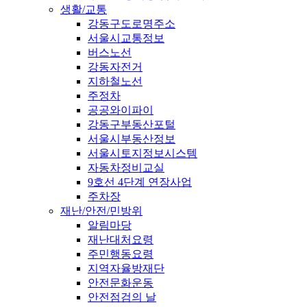
생활/교통
강동구도로명주소
서울시교통정보
버스노선
강동자전거
지하철노선
주정차
공공와이파이
강동구부동산포털
서울시부동산정보
서울시토지정보시스템
자동차정비교실
9호선 4단계 연장사업
주차장
재난/안전/민방위
알림마당
재난대처요령
주민행동요령
지역자율방재단
안전문화운동
안전점검의 날