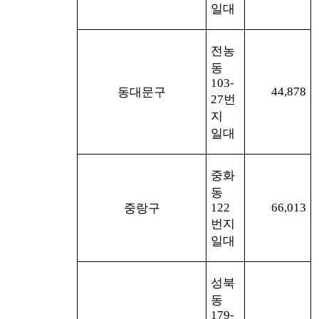
일대
전농
동
103-
44,878
동대문구
27
번
지
일대
중화
동
122
66,013
중랑구
번지
일대
성북
동
179-