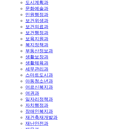
도시계획과
문화예술과
민원행정과
보건위생과
보건의료과
보건행정과
보육지원과
복지정책과
부동산정보과
생활보장과
생활체육과
세무관리과
스마트도시과
아동청소년과
어르신복지과
여권과
일자리정책과
자치행정과
장애인복지과
재건축재개발과
재난안전과