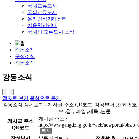
국내교류도시
국외교류도시
온라인직거래장터
이용할인안내
국내외 교류도시 소식
강동소개
구정소식
강동소식
강동소식
점자로 보기
음성으로 듣기
강동소식 상세보기 - 게시글 주소 QR코드 ,작성부서 ,전화번호 
수 ,첨부파일 ,제목 ,본문
게시글 주소 :
게시글 주소
http://www.gangdong.go.kr/web/newportal/bbs/b
QR코드
복사
작성부서
부동산정보과
전화번호
023425