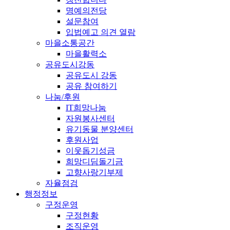
명예의전당
설문참여
입법예고 의견 열람
마을소통공간
마을활력소
공유도시강동
공유도시 강동
공유 참여하기
나눔/후원
IT희망나눔
자원봉사센터
유기동물 분양센터
후원사업
이웃돕기성금
희망디딤돌기금
고향사랑기부제
자율점검
행정정보
구정운영
구정현황
조직운영