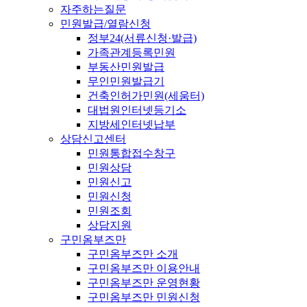
자주하는질문
민원발급/열람신청
정부24(서류신청·발급)
가족관계등록민원
부동산민원발급
무인민원발급기
건축인허가민원(세움터)
대법원인터넷등기소
지방세인터넷납부
상담신고센터
민원통합접수창구
민원상담
민원신고
민원신청
민원조회
상담지원
구민옴부즈만
구민옴부즈만 소개
구민옴부즈만 이용안내
구민옴부즈만 운영현황
구민옴부즈만 민원신청