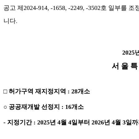
공고 제2024-914, -1658, -2249, -3502호 일부를
니다
.
2025
서 울 특
□
허가구역 재지정지역
: 28
개소
○
공공재개발 선정지
: 16
개소
-
지정기간
: 2025
년
4
월
4
일부터
2026
년
4
월
3
일까