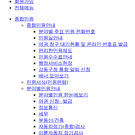
회원가입
전체메뉴
종합민원
종합민원안내
분야별 주요 민원 전화번호
민원실안내
여권 창구 대기현황 및 온라인 번호표 발급
편리한민원제도
민원수수료안내
행정서비스헌장
강동구청 통합 알림 신청
배너 모아보기
민원서식(민원편람)
분야별민원안내
분야별민원 한눈에보기
여권 신청 ∙ 발급
정보통신
세무
부동산/건축
자동차정기(종합)검사
이륜자동차 정기검사