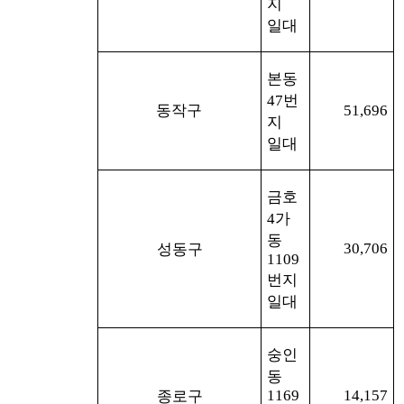
지
일대
본동
47
번
동작구
51,696
지
일대
금호
4
가
동
30,706
성동구
1109
번지
일대
숭인
동
1169
14,157
종로구