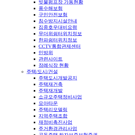
빗물펌프장 가동현황
풍수해보험
구민안전보험
침수방지시설안내
집중호우대비요령
무더위쉼터위치정보
한파쉼터위치정보
CCTV통합관제센터
민방위
관련사이트
장례식장 현황
주택/도시/건설
주택도시개발공지
주택재건축
주택재개발
소규모주택정비사업
모아타운
주택리모델링
지역주택조합
재정비촉진사업
주거환경관리사업
공동주택 하자보증보험증권