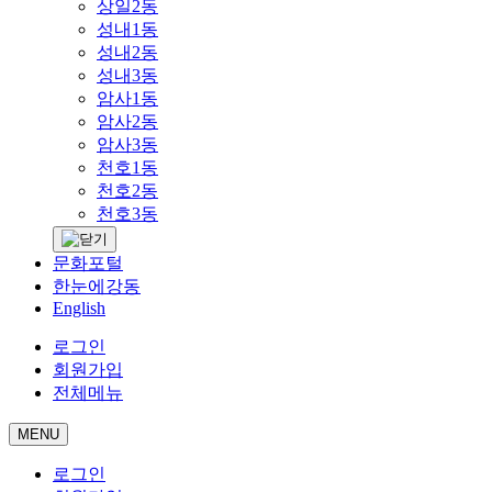
상일2동
성내1동
성내2동
성내3동
암사1동
암사2동
암사3동
천호1동
천호2동
천호3동
문화포털
한눈에강동
English
로그인
회원가입
전체메뉴
MENU
로그인