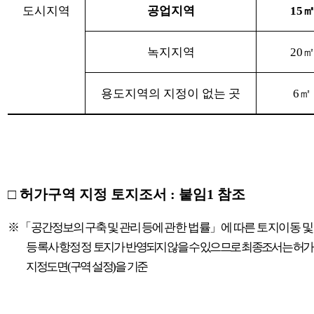
도시지역
공업지역
15
녹지지역
20
용도지역의 지정이 없는 곳
6
㎡
□
허가구역 지정 토지조서
:
붙임
1
참조
※
「
공간정보의 구축 및 관리 등에
관한
법률
」
에 따른 토지이동 및
등록사항정정
토지
가
반영되지 않을 수 있으므로 최종조서는 허
지정도면
(
구역 설정
)
을 기준