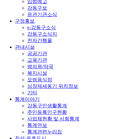
입법예고
강동구보
유관기관소식
구정홍보
e-강동구소식
강동구소식지
전자간행물
관내시설
공공기관
교육기관
병의원/약국
복지시설
모범음식점
심장제세동기 위치정보
기타
통계이야기
강동구민생활통계
주민등록인구현황
사업체현황 및 사회통계
통계연보
통계관련누리집
친선·우호도시