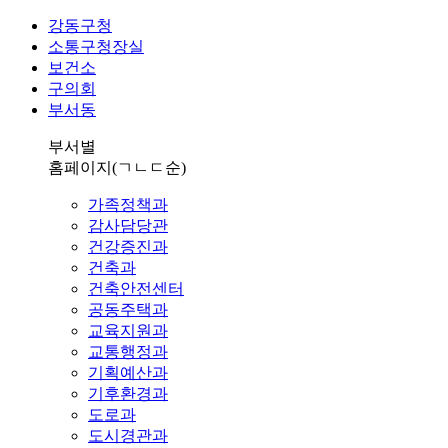
강동구청
소통구청장실
보건소
구의회
부서동
부서별
홈페이지
(ㄱㄴㄷ순)
가족정책과
감사담당관
건강증진과
건축과
건축안전센터
공동주택과
교육지원과
교통행정과
기획예산과
기후환경과
도로과
도시경관과