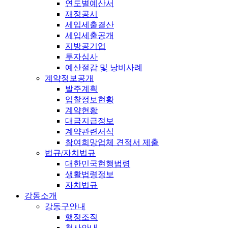
연도별예산서
재정공시
세입세출결산
세입세출공개
지방공기업
투자심사
예산절감 및 낭비사례
계약정보공개
발주계획
입찰정보현황
계약현황
대금지급정보
계약관련서식
참여희망업체 견적서 제출
법규/자치법규
대한민국현행법령
생활법령정보
자치법규
강동소개
강동구안내
행정조직
청사안내