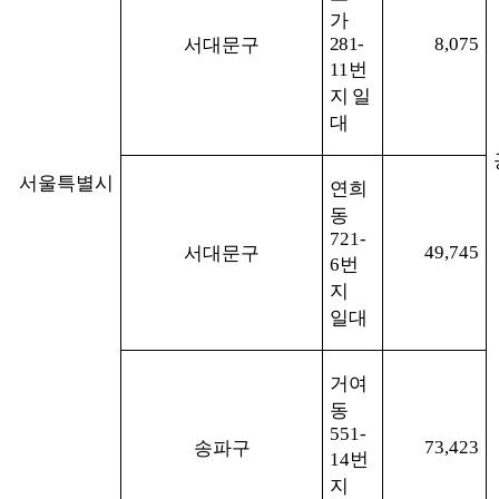
가
281-
8,075
서대문구
11
번
지 일
대
서울특별시
연희
동
721-
49,745
서대문구
6
번
지
일대
거여
동
551-
73,423
송파구
14
번
지