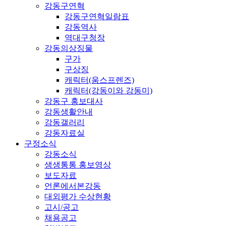
강동구연혁
강동구연혁일람표
강동역사
역대구청장
강동의상징물
구가
구상징
캐릭터(움스프렌즈)
캐릭터(강동이와 강동미)
강동구 홍보대사
강동생활안내
강동갤러리
강동자료실
구정소식
강동소식
생생통통 홍보영상
보도자료
언론에서본강동
대외평가 수상현황
고시/공고
채용공고