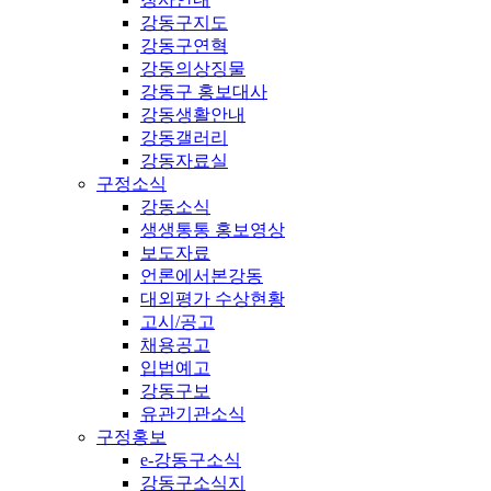
강동구지도
강동구연혁
강동의상징물
강동구 홍보대사
강동생활안내
강동갤러리
강동자료실
구정소식
강동소식
생생통통 홍보영상
보도자료
언론에서본강동
대외평가 수상현황
고시/공고
채용공고
입법예고
강동구보
유관기관소식
구정홍보
e-강동구소식
강동구소식지