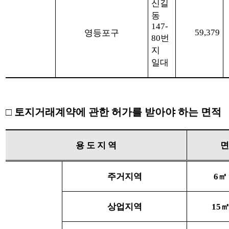
신길
동
147-
59,379
영등포구
80
번
지
일대
□
토지거래계약에 관한 허가를 받아야 하는 면적
용 도 지 역
면
주거지역
6
㎡
상업지역
15