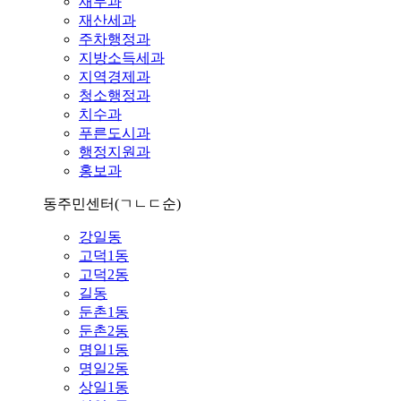
재무과
재산세과
주차행정과
지방소득세과
지역경제과
청소행정과
치수과
푸른도시과
행정지원과
홍보과
동주민센터
(ㄱㄴㄷ순)
강일동
고덕1동
고덕2동
길동
둔촌1동
둔촌2동
명일1동
명일2동
상일1동