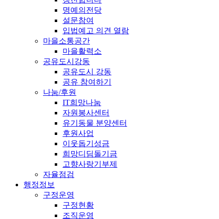
명예의전당
설문참여
입법예고 의견 열람
마을소통공간
마을활력소
공유도시강동
공유도시 강동
공유 참여하기
나눔/후원
IT희망나눔
자원봉사센터
유기동물 분양센터
후원사업
이웃돕기성금
희망디딤돌기금
고향사랑기부제
자율점검
행정정보
구정운영
구정현황
조직운영