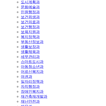
도시계획과
문화예술과
민원행정과
보건위생과
보건의료과
보건행정과
보육지원과
복지정책과
부동산정보과
생활보장과
생활체육과
세무관리과
스마트도시과
아동청소년과
어르신복지과
여권과
일자리정책과
자치행정과
장애인복지과
재건축재개발과
재난안전과