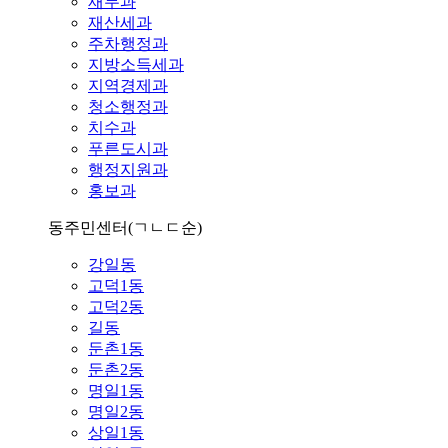
재무과
재산세과
주차행정과
지방소득세과
지역경제과
청소행정과
치수과
푸른도시과
행정지원과
홍보과
동주민센터
(ㄱㄴㄷ순)
강일동
고덕1동
고덕2동
길동
둔촌1동
둔촌2동
명일1동
명일2동
상일1동