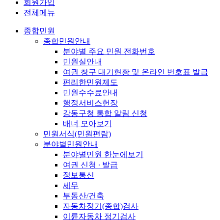
회원가입
전체메뉴
종합민원
종합민원안내
분야별 주요 민원 전화번호
민원실안내
여권 창구 대기현황 및 온라인 번호표 발급
편리한민원제도
민원수수료안내
행정서비스헌장
강동구청 통합 알림 신청
배너 모아보기
민원서식(민원편람)
분야별민원안내
분야별민원 한눈에보기
여권 신청 ∙ 발급
정보통신
세무
부동산/건축
자동차정기(종합)검사
이륜자동차 정기검사