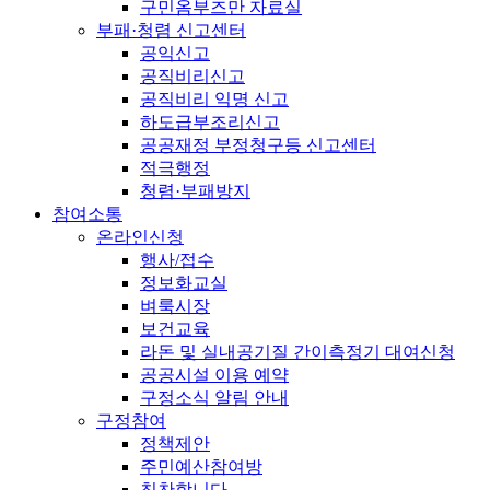
구민옴부즈만 자료실
부패·청렴 신고센터
공익신고
공직비리신고
공직비리 익명 신고
하도급부조리신고
공공재정 부정청구등 신고센터
적극행정
청렴·부패방지
참여소통
온라인신청
행사/접수
정보화교실
벼룩시장
보건교육
라돈 및 실내공기질 간이측정기 대여신청
공공시설 이용 예약
구정소식 알림 안내
구정참여
정책제안
주민예산참여방
칭찬합니다