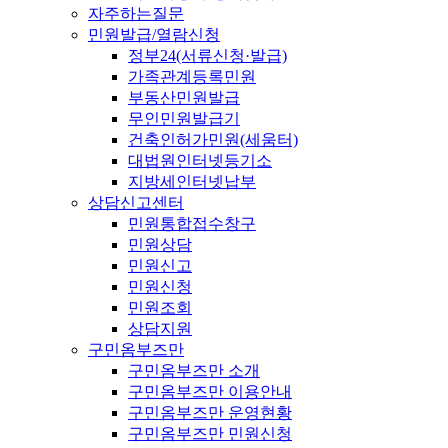
자주하는질문
민원발급/열람신청
정부24(서류신청·발급)
가족관계등록민원
부동산민원발급
무인민원발급기
건축인허가민원(세움터)
대법원인터넷등기소
지방세인터넷납부
상담신고센터
민원통합접수창구
민원상담
민원신고
민원신청
민원조회
상담지원
구민옴부즈만
구민옴부즈만 소개
구민옴부즈만 이용안내
구민옴부즈만 운영현황
구민옴부즈만 민원신청