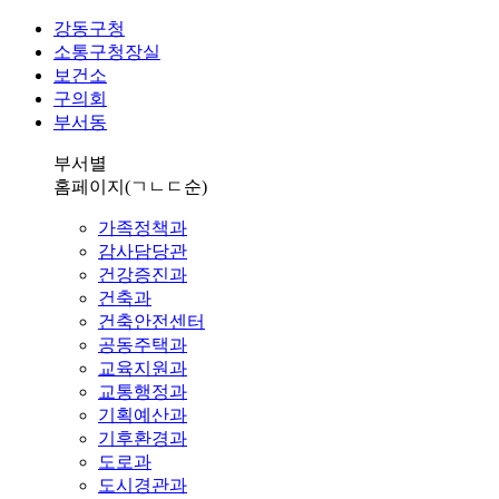
강동구청
소통구청장실
보건소
구의회
부서동
부서별
홈페이지
(ㄱㄴㄷ순)
가족정책과
감사담당관
건강증진과
건축과
건축안전센터
공동주택과
교육지원과
교통행정과
기획예산과
기후환경과
도로과
도시경관과