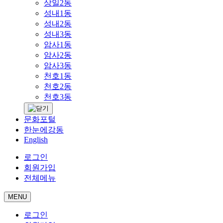
상일2동
성내1동
성내2동
성내3동
암사1동
암사2동
암사3동
천호1동
천호2동
천호3동
문화포털
한눈에강동
English
로그인
회원가입
전체메뉴
MENU
로그인