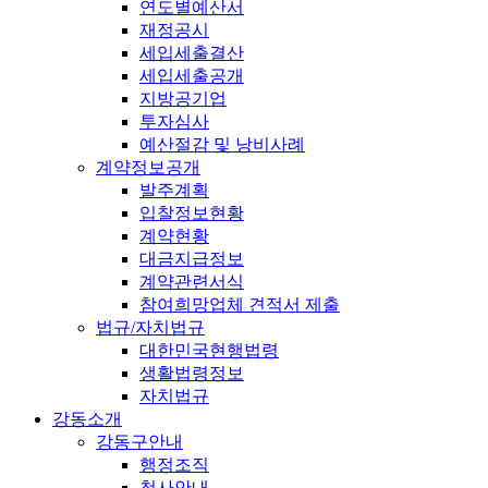
연도별예산서
재정공시
세입세출결산
세입세출공개
지방공기업
투자심사
예산절감 및 낭비사례
계약정보공개
발주계획
입찰정보현황
계약현황
대금지급정보
계약관련서식
참여희망업체 견적서 제출
법규/자치법규
대한민국현행법령
생활법령정보
자치법규
강동소개
강동구안내
행정조직
청사안내