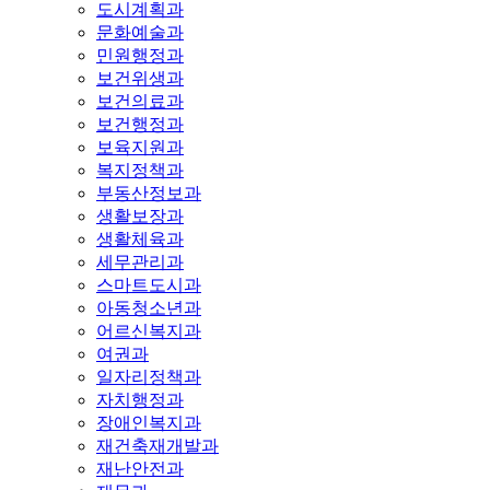
도시계획과
문화예술과
민원행정과
보건위생과
보건의료과
보건행정과
보육지원과
복지정책과
부동산정보과
생활보장과
생활체육과
세무관리과
스마트도시과
아동청소년과
어르신복지과
여권과
일자리정책과
자치행정과
장애인복지과
재건축재개발과
재난안전과