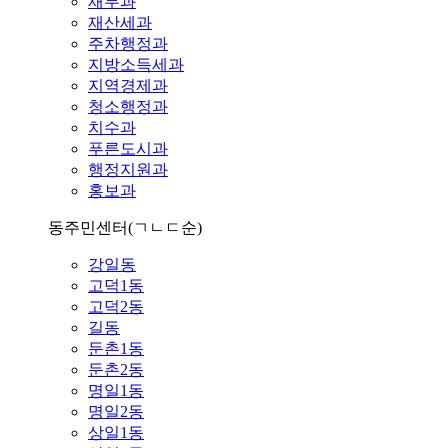
재무과
재산세과
주차행정과
지방소득세과
지역경제과
청소행정과
치수과
푸른도시과
행정지원과
홍보과
동주민센터
(ㄱㄴㄷ순)
강일동
고덕1동
고덕2동
길동
둔촌1동
둔촌2동
명일1동
명일2동
상일1동