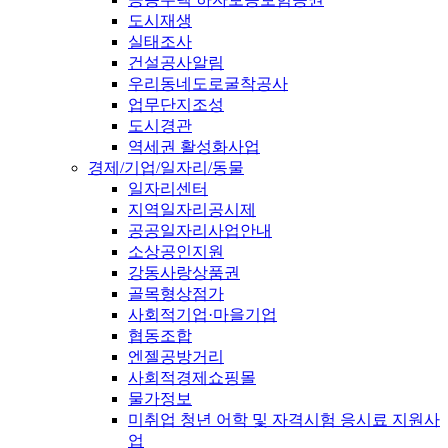
도시재생
실태조사
건설공사알림
우리동네도로굴착공사
업무단지조성
도시경관
역세권 활성화사업
경제/기업/일자리/동물
일자리센터
지역일자리공시제
공공일자리사업안내
소상공인지원
강동사랑상품권
골목형상점가
사회적기업·마을기업
협동조합
엔젤공방거리
사회적경제쇼핑몰
물가정보
미취업 청년 어학 및 자격시험 응시료 지원사
업