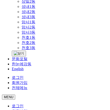
상일2동
성내1동
성내2동
성내3동
암사1동
암사2동
암사3동
천호1동
천호2동
천호3동
문화포털
한눈에강동
English
로그인
회원가입
전체메뉴
MENU
로그인