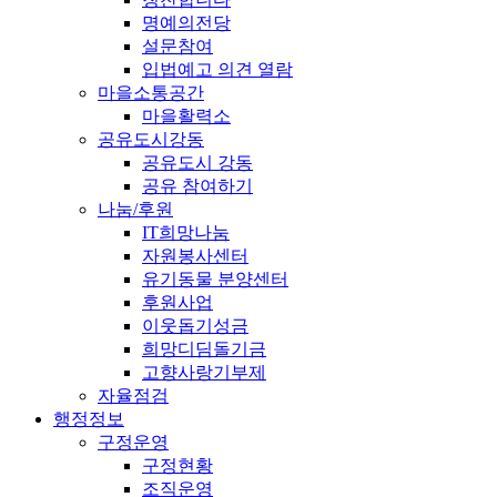
명예의전당
설문참여
입법예고 의견 열람
마을소통공간
마을활력소
공유도시강동
공유도시 강동
공유 참여하기
나눔/후원
IT희망나눔
자원봉사센터
유기동물 분양센터
후원사업
이웃돕기성금
희망디딤돌기금
고향사랑기부제
자율점검
행정정보
구정운영
구정현황
조직운영