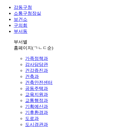
강동구청
소통구청장실
보건소
구의회
부서동
부서별
홈페이지
(ㄱㄴㄷ순)
가족정책과
감사담당관
건강증진과
건축과
건축안전센터
공동주택과
교육지원과
교통행정과
기획예산과
기후환경과
도로과
도시경관과