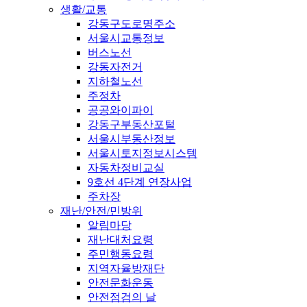
생활/교통
강동구도로명주소
서울시교통정보
버스노선
강동자전거
지하철노선
주정차
공공와이파이
강동구부동산포털
서울시부동산정보
서울시토지정보시스템
자동차정비교실
9호선 4단계 연장사업
주차장
재난/안전/민방위
알림마당
재난대처요령
주민행동요령
지역자율방재단
안전문화운동
안전점검의 날