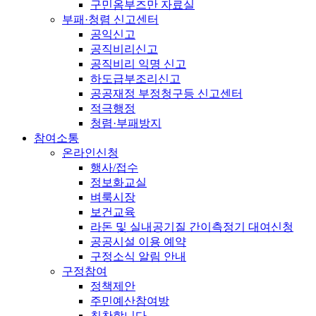
구민옴부즈만 자료실
부패·청렴 신고센터
공익신고
공직비리신고
공직비리 익명 신고
하도급부조리신고
공공재정 부정청구등 신고센터
적극행정
청렴·부패방지
참여소통
온라인신청
행사/접수
정보화교실
벼룩시장
보건교육
라돈 및 실내공기질 간이측정기 대여신청
공공시설 이용 예약
구정소식 알림 안내
구정참여
정책제안
주민예산참여방
칭찬합니다