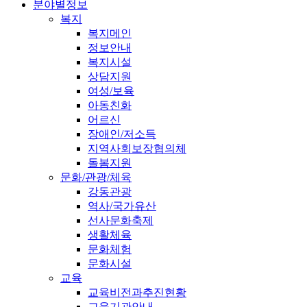
분야별정보
복지
복지메인
정보안내
복지시설
상담지원
여성/보육
아동친화
어르신
장애인/저소득
지역사회보장협의체
돌봄지원
문화/관광/체육
강동관광
역사/국가유산
선사문화축제
생활체육
문화체험
문화시설
교육
교육비전과추진현황
교육기관안내