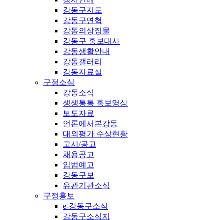
강동구지도
강동구연혁
강동의상징물
강동구 홍보대사
강동생활안내
강동갤러리
강동자료실
구정소식
강동소식
생생통통 홍보영상
보도자료
언론에서본강동
대외평가 수상현황
고시/공고
채용공고
입법예고
강동구보
유관기관소식
구정홍보
e-강동구소식
강동구소식지