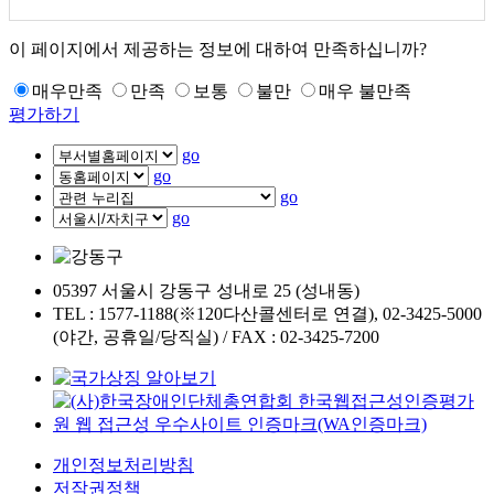
이 페이지에서 제공하는 정보에 대하여 만족하십니까?
매우만족
만족
보통
불만
매우 불만족
평가하기
go
go
go
go
05397 서울시 강동구 성내로 25 (성내동)
TEL : 1577-1188(※120다산콜센터로 연결), 02-3425-5000
(야간, 공휴일/당직실) / FAX : 02-3425-7200
개인정보처리방침
저작권정책