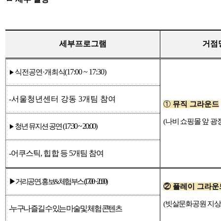
세부프로그램
거점
(17:00 ~ 17:30)
식전공연
·
개최식
▶
-서울청년센터 강동
3
개팀 참여
①
뮤직 그라운드
(
나비 쇼핑몰 앞 광
(17:30 ~ 20:00)
청년 뮤지션 공연
▶
-어쿠스틱
,
힙합 등
5
개팀 참여
(17:00 ~ 20:00)
▶
거리공연
,
홍보
&
체험부스
②
플레이 그라운
(
빗살문화공원 지
-누구나 즐길 수 있는 마술 및 체험 콘텐츠