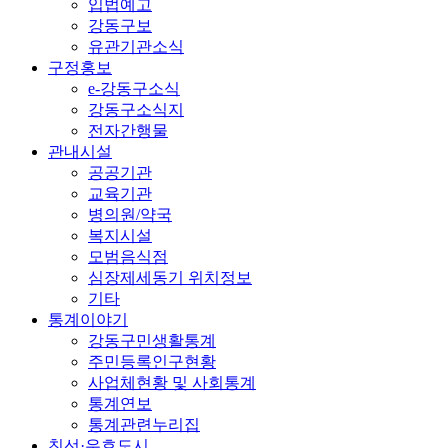
입법예고
강동구보
유관기관소식
구정홍보
e-강동구소식
강동구소식지
전자간행물
관내시설
공공기관
교육기관
병의원/약국
복지시설
모범음식점
심장제세동기 위치정보
기타
통계이야기
강동구민생활통계
주민등록인구현황
사업체현황 및 사회통계
통계연보
통계관련누리집
친선·우호도시