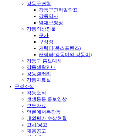
강동구연혁
강동구연혁일람표
강동역사
역대구청장
강동의상징물
구가
구상징
캐릭터(움스프렌즈)
캐릭터(강동이와 강동미)
강동구 홍보대사
강동생활안내
강동갤러리
강동자료실
구정소식
강동소식
생생통통 홍보영상
보도자료
언론에서본강동
대외평가 수상현황
고시/공고
채용공고