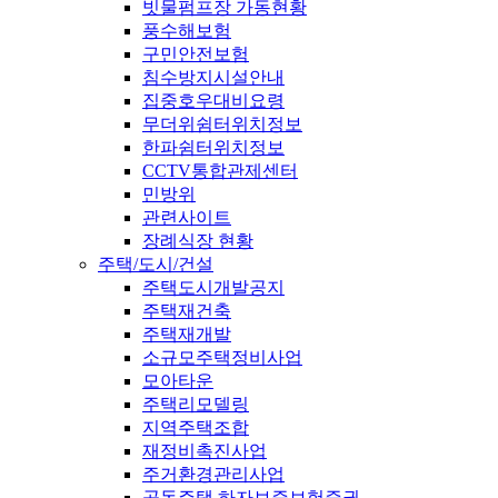
빗물펌프장 가동현황
풍수해보험
구민안전보험
침수방지시설안내
집중호우대비요령
무더위쉼터위치정보
한파쉼터위치정보
CCTV통합관제센터
민방위
관련사이트
장례식장 현황
주택/도시/건설
주택도시개발공지
주택재건축
주택재개발
소규모주택정비사업
모아타운
주택리모델링
지역주택조합
재정비촉진사업
주거환경관리사업
공동주택 하자보증보험증권