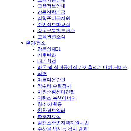
교육정보안내
강동장학기금
입학준비금지원
주민정보화교실
강동구통합도서관
교육관련소식
환경/청소
강동의제21
기후변화
대기환경
라돈 및 실내공기질 간이측정기 대여 서비스
석면
아름다운간판
약수터 수질검사
자원순환센터건립
저탄소 녹색에너지
청소/재활용
친환경보일러
환경자료실
발전소주변지역지원사업
수산물 방사능 검사 결과