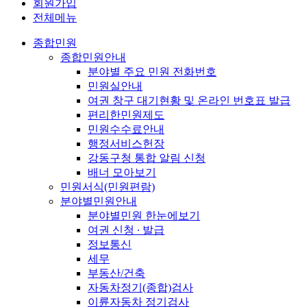
회원가입
전체메뉴
종합민원
종합민원안내
분야별 주요 민원 전화번호
민원실안내
여권 창구 대기현황 및 온라인 번호표 발급
편리한민원제도
민원수수료안내
행정서비스헌장
강동구청 통합 알림 신청
배너 모아보기
민원서식(민원편람)
분야별민원안내
분야별민원 한눈에보기
여권 신청 ∙ 발급
정보통신
세무
부동산/건축
자동차정기(종합)검사
이륜자동차 정기검사