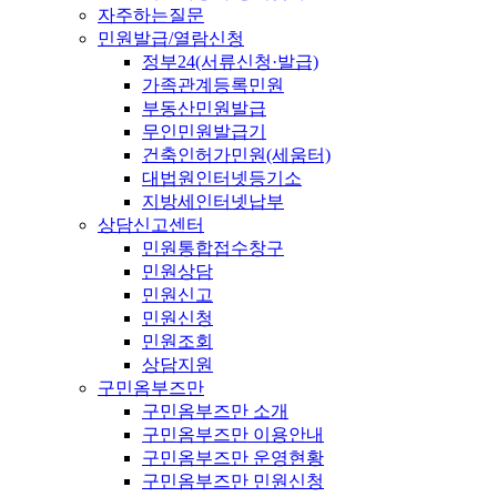
자주하는질문
민원발급/열람신청
정부24(서류신청·발급)
가족관계등록민원
부동산민원발급
무인민원발급기
건축인허가민원(세움터)
대법원인터넷등기소
지방세인터넷납부
상담신고센터
민원통합접수창구
민원상담
민원신고
민원신청
민원조회
상담지원
구민옴부즈만
구민옴부즈만 소개
구민옴부즈만 이용안내
구민옴부즈만 운영현황
구민옴부즈만 민원신청