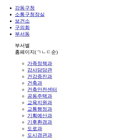
강동구청
소통구청장실
보건소
구의회
부서동
부서별
홈페이지
(ㄱㄴㄷ순)
가족정책과
감사담당관
건강증진과
건축과
건축안전센터
공동주택과
교육지원과
교통행정과
기획예산과
기후환경과
도로과
도시경관과