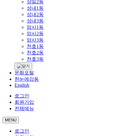
상일2동
성내1동
성내2동
성내3동
암사1동
암사2동
암사3동
천호1동
천호2동
천호3동
문화포털
한눈에강동
English
로그인
회원가입
전체메뉴
MENU
로그인