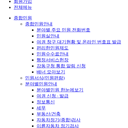
회원가입
전체메뉴
종합민원
종합민원안내
분야별 주요 민원 전화번호
민원실안내
여권 창구 대기현황 및 온라인 번호표 발급
편리한민원제도
민원수수료안내
행정서비스헌장
강동구청 통합 알림 신청
배너 모아보기
민원서식(민원편람)
분야별민원안내
분야별민원 한눈에보기
여권 신청 ∙ 발급
정보통신
세무
부동산/건축
자동차정기(종합)검사
이륜자동차 정기검사