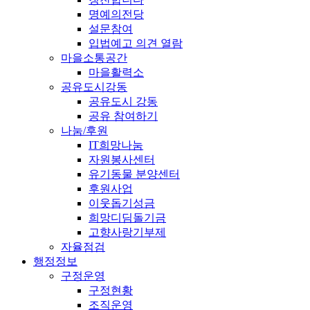
명예의전당
설문참여
입법예고 의견 열람
마을소통공간
마을활력소
공유도시강동
공유도시 강동
공유 참여하기
나눔/후원
IT희망나눔
자원봉사센터
유기동물 분양센터
후원사업
이웃돕기성금
희망디딤돌기금
고향사랑기부제
자율점검
행정정보
구정운영
구정현황
조직운영