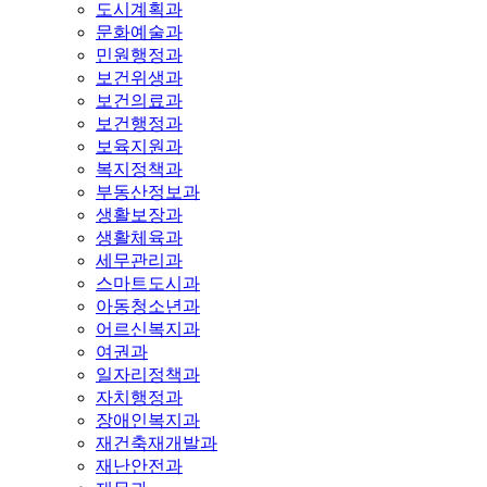
도시계획과
문화예술과
민원행정과
보건위생과
보건의료과
보건행정과
보육지원과
복지정책과
부동산정보과
생활보장과
생활체육과
세무관리과
스마트도시과
아동청소년과
어르신복지과
여권과
일자리정책과
자치행정과
장애인복지과
재건축재개발과
재난안전과