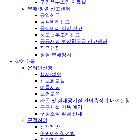
구민옴부즈만 자료실
부패·청렴 신고센터
공익신고
공직비리신고
공직비리 익명 신고
하도급부조리신고
공공재정 부정청구등 신고센터
적극행정
청렴·부패방지
참여소통
온라인신청
행사/접수
정보화교실
벼룩시장
보건교육
라돈 및 실내공기질 간이측정기 대여신청
공공시설 이용 예약
구정소식 알림 안내
구정참여
정책제안
주민예산참여방
칭찬합니다