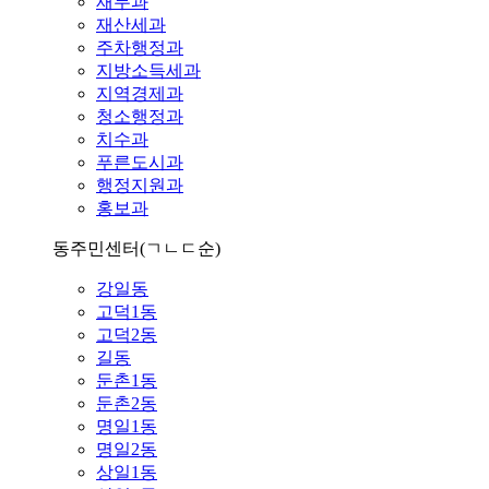
재무과
재산세과
주차행정과
지방소득세과
지역경제과
청소행정과
치수과
푸른도시과
행정지원과
홍보과
동주민센터
(ㄱㄴㄷ순)
강일동
고덕1동
고덕2동
길동
둔촌1동
둔촌2동
명일1동
명일2동
상일1동