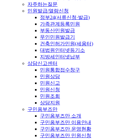
자주하는질문
민원발급/열람신청
정부24(서류신청·발급)
가족관계등록민원
부동산민원발급
무인민원발급기
건축인허가민원(세움터)
대법원인터넷등기소
지방세인터넷납부
상담신고센터
민원통합접수창구
민원상담
민원신고
민원신청
민원조회
상담지원
구민옴부즈만
구민옴부즈만 소개
구민옴부즈만 이용안내
구민옴부즈만 운영현황
구민옴부즈만 민원신청