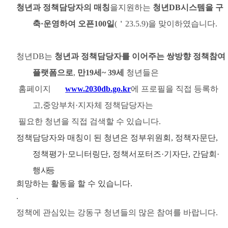
청년과 정책담당자의 매칭
을
지원하는
청년
DB
시스템을 구
축
·
운영하여 오픈
100
일
(
＇
23.5.9)
을 맞이하였습니다
.
청년
DB
는
청년과 정책담당자를 이어주는 쌍방향 정책참여
플랫폼으로
,
만19세~ 39세
청년들은
홈페이지
www.2030db.go.kr
에
프로필을 직접 등록하
고
,
중앙부처
·
지자체 정책담당자는
필요한 청년을 직접 검색할 수 있습니다
.
정책담당자와 매칭이 된 청년은 정부위원회
,
정책자문단
,
정책평가
·
모니터링단
,
정책서포터즈
·
기자단
,
간담회
·
행사 등
희망하는 활동을 할 수 있습니다
.
.
정책에 관심있는 강동구 청년들의 많은 참여를 바랍니다
.