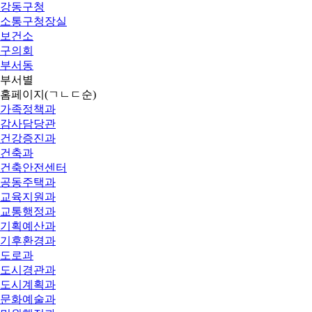
강동구청
소통구청장실
보건소
구의회
부서동
부서별
홈페이지
(ㄱㄴㄷ순)
가족정책과
감사담당관
건강증진과
건축과
건축안전센터
공동주택과
교육지원과
교통행정과
기획예산과
기후환경과
도로과
도시경관과
도시계획과
문화예술과