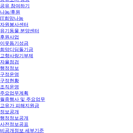
공유 참여하기
나눔/후원
IT희망나눔
자원봉사센터
유기동물 분양센터
후원사업
이웃돕기성금
희망디딤돌기금
고향사랑기부제
자율점검
행정정보
구정운영
구정현황
조직운영
주요업무계획
월중행사 및 주요업무
고유가 피해지원금
정보공개
행정정보공개
사전정보공표
비공개정보 세부기준