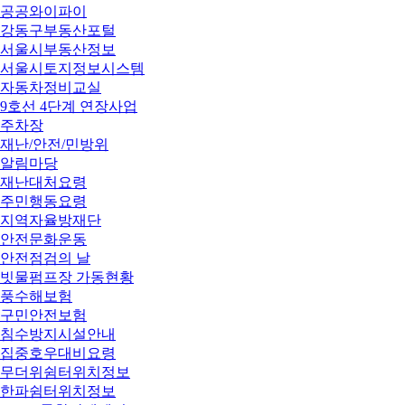
공공와이파이
강동구부동산포털
서울시부동산정보
서울시토지정보시스템
자동차정비교실
9호선 4단계 연장사업
주차장
재난/안전/민방위
알림마당
재난대처요령
주민행동요령
지역자율방재단
안전문화운동
안전점검의 날
빗물펌프장 가동현황
풍수해보험
구민안전보험
침수방지시설안내
집중호우대비요령
무더위쉼터위치정보
한파쉼터위치정보