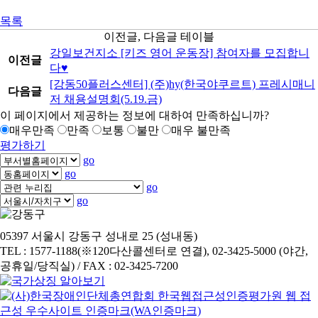
목록
이전글, 다음글 테이블
강일보건지소 [키즈 영어 운동장] 참여자를 모집합니
이전글
다♥
[강동50플러스센터] (주)hy(한국야쿠르트) 프레시매니
다음글
저 채용설명회(5.19.금)
이 페이지에서 제공하는 정보에 대하여 만족하십니까?
매우만족
만족
보통
불만
매우 불만족
평가하기
go
go
go
go
05397 서울시 강동구 성내로 25 (성내동)
TEL : 1577-1188(※120다산콜센터로 연결), 02-3425-5000 (야간,
공휴일/당직실) / FAX : 02-3425-7200