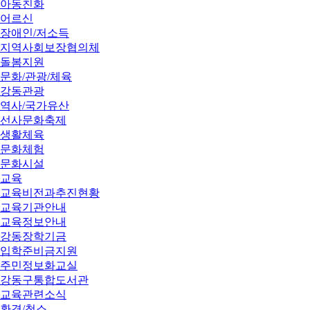
아동친화
어르신
장애인/저소득
지역사회보장협의체
돌봄지원
문화/관광/체육
강동관광
역사/국가유산
선사문화축제
생활체육
문화체험
문화시설
교육
교육비전과추진현황
교육기관안내
교육정보안내
강동장학기금
입학준비금지원
주민정보화교실
강동구통합도서관
교육관련소식
환경/청소