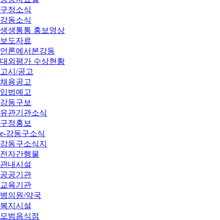
구정소식
강동소식
생생통통 홍보영상
보도자료
언론에서본강동
대외평가 수상현황
고시/공고
채용공고
입법예고
강동구보
유관기관소식
구정홍보
e-강동구소식
강동구소식지
전자간행물
관내시설
공공기관
교육기관
병의원/약국
복지시설
모범음식점