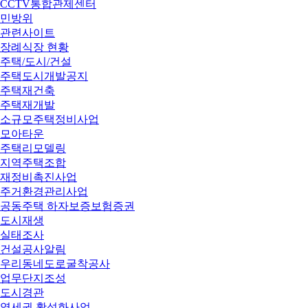
CCTV통합관제센터
민방위
관련사이트
장례식장 현황
주택/도시/건설
주택도시개발공지
주택재건축
주택재개발
소규모주택정비사업
모아타운
주택리모델링
지역주택조합
재정비촉진사업
주거환경관리사업
공동주택 하자보증보험증권
도시재생
실태조사
건설공사알림
우리동네도로굴착공사
업무단지조성
도시경관
역세권 활성화사업