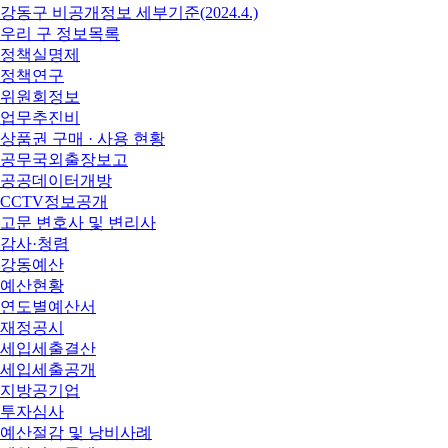
강동구 비공개정보 세부기준(2024.4.)
우리 구 정보목록
정책실명제
정책연구
위원회정보
업무추진비
상품권 구매 · 사용 현황
공무국외출장보고
공공데이터개방
CCTV정보공개
고문 변호사 및 변리사
감사·청렴
강동예산
예산현황
연도별예산서
재정공시
세입세출결산
세입세출공개
지방공기업
투자심사
예산절감 및 낭비사례