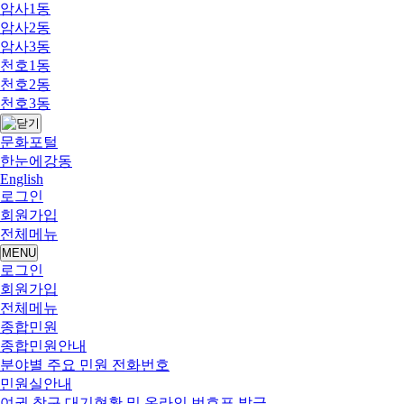
암사1동
암사2동
암사3동
천호1동
천호2동
천호3동
문화포털
한눈에강동
English
로그인
회원가입
전체메뉴
MENU
로그인
회원가입
전체메뉴
종합민원
종합민원안내
분야별 주요 민원 전화번호
민원실안내
여권 창구 대기현황 및 온라인 번호표 발급