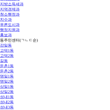
지방소득세과
지역경제과
청소행정과
치수과
푸른도시과
행정지원과
홍보과
동주민센터
(ㄱㄴㄷ순)
강일동
고덕1동
고덕2동
길동
둔촌1동
둔촌2동
명일1동
명일2동
상일1동
상일2동
성내1동
성내2동
성내3동