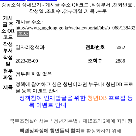
강동소식 상세보기 - 게시글 주소 QR코드 ,작성부서 ,전화번호 ,
작성일 ,조회수 ,첨부파일 ,제목 ,본문
게시
게시글 주소 :
글 주
http://www.gangdong.go.kr/web/newportal/bbs/b_068/138432
소 QR
복사
코드
작성
일자리정책과
전화번호
5062
부서
작성
조회수
2023-05-09
2886
일
첨부
첨부된 파일 없음
파일
정책에 참여하고 싶은 청년이라면 누구나! 청년DB 프로
제목
필 등록 이벤트 안내
정책참여 인재발굴을 위한
청년
DB
프로필 등
록 이벤트 안내
국무조정실에서는
「
청년기본법
」제15조의 2에
에 따라
정
책결정과정에 청년들의 참여
를 활성화하기 위해