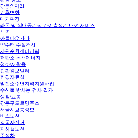
강동의제21
기후변화
대기환경
라돈 및 실내공기질 간이측정기 대여 서비스
석면
아름다운간판
약수터 수질검사
자원순환센터건립
저탄소 녹색에너지
청소/재활용
친환경보일러
환경자료실
발전소주변지역지원사업
수산물 방사능 검사 결과
생활/교통
강동구도로명주소
서울시교통정보
버스노선
강동자전거
지하철노선
주정차