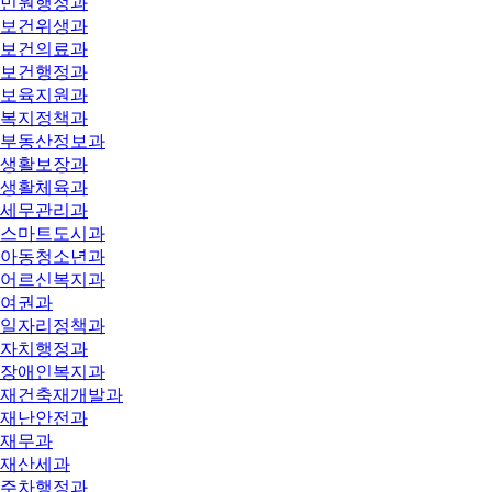
민원행정과
보건위생과
보건의료과
보건행정과
보육지원과
복지정책과
부동산정보과
생활보장과
생활체육과
세무관리과
스마트도시과
아동청소년과
어르신복지과
여권과
일자리정책과
자치행정과
장애인복지과
재건축재개발과
재난안전과
재무과
재산세과
주차행정과