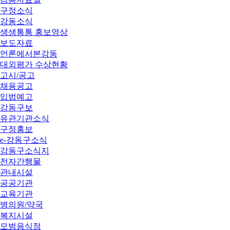
구정소식
강동소식
생생통통 홍보영상
보도자료
언론에서본강동
대외평가 수상현황
고시/공고
채용공고
입법예고
강동구보
유관기관소식
구정홍보
e-강동구소식
강동구소식지
전자간행물
관내시설
공공기관
교육기관
병의원/약국
복지시설
모범음식점