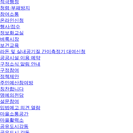
적극행정
청렴·부패방지
참여소통
온라인신청
행사/접수
정보화교실
벼룩시장
보건교육
라돈 및 실내공기질 간이측정기 대여신청
공공시설 이용 예약
구정소식 알림 안내
구정참여
정책제안
주민예산참여방
칭찬합니다
명예의전당
설문참여
입법예고 의견 열람
마을소통공간
마을활력소
공유도시강동
공유도시 강동