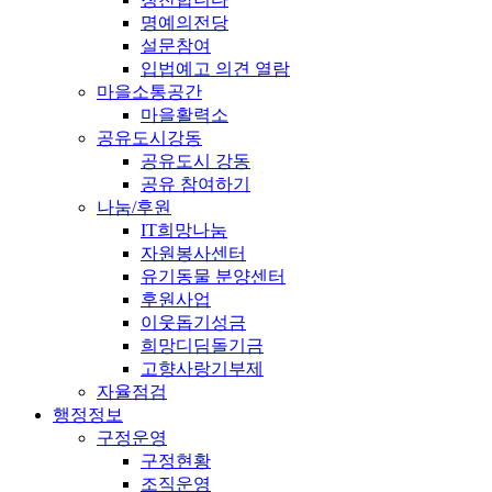
명예의전당
설문참여
입법예고 의견 열람
마을소통공간
마을활력소
공유도시강동
공유도시 강동
공유 참여하기
나눔/후원
IT희망나눔
자원봉사센터
유기동물 분양센터
후원사업
이웃돕기성금
희망디딤돌기금
고향사랑기부제
자율점검
행정정보
구정운영
구정현황
조직운영