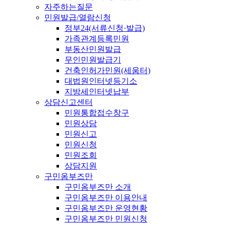
자주하는질문
민원발급/열람신청
정부24(서류신청·발급)
가족관계등록민원
부동산민원발급
무인민원발급기
건축인허가민원(세움터)
대법원인터넷등기소
지방세인터넷납부
상담신고센터
민원통합접수창구
민원상담
민원신고
민원신청
민원조회
상담지원
구민옴부즈만
구민옴부즈만 소개
구민옴부즈만 이용안내
구민옴부즈만 운영현황
구민옴부즈만 민원신청