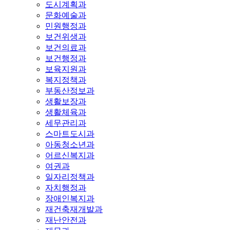
도시계획과
문화예술과
민원행정과
보건위생과
보건의료과
보건행정과
보육지원과
복지정책과
부동산정보과
생활보장과
생활체육과
세무관리과
스마트도시과
아동청소년과
어르신복지과
여권과
일자리정책과
자치행정과
장애인복지과
재건축재개발과
재난안전과