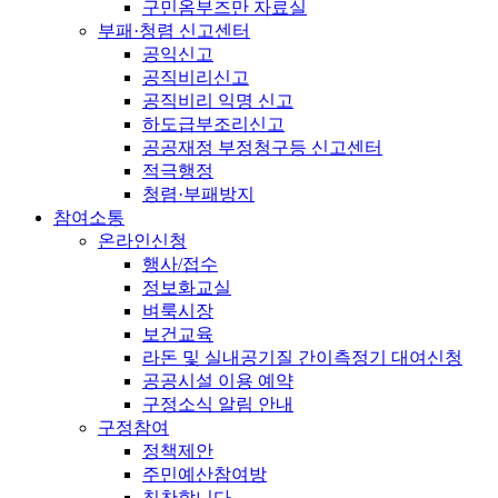
구민옴부즈만 자료실
부패·청렴 신고센터
공익신고
공직비리신고
공직비리 익명 신고
하도급부조리신고
공공재정 부정청구등 신고센터
적극행정
청렴·부패방지
참여소통
온라인신청
행사/접수
정보화교실
벼룩시장
보건교육
라돈 및 실내공기질 간이측정기 대여신청
공공시설 이용 예약
구정소식 알림 안내
구정참여
정책제안
주민예산참여방
칭찬합니다