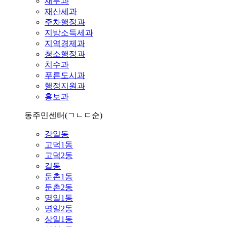
재무과
재산세과
주차행정과
지방소득세과
지역경제과
청소행정과
치수과
푸른도시과
행정지원과
홍보과
동주민센터
(ㄱㄴㄷ순)
강일동
고덕1동
고덕2동
길동
둔촌1동
둔촌2동
명일1동
명일2동
상일1동