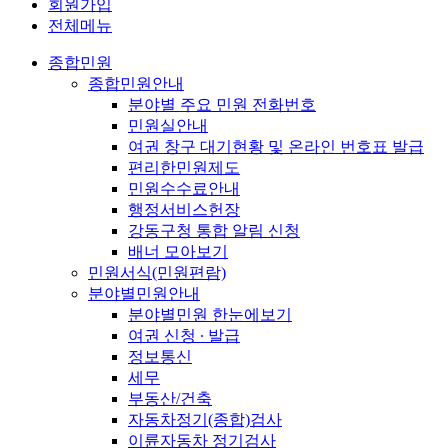
회원가입
전체메뉴
종합민원
종합민원안내
분야별 주요 민원 전화번호
민원실안내
여권 창구 대기현황 및 온라인 번호표 발급
편리한민원제도
민원수수료안내
행정서비스헌장
강동구청 통합 알림 신청
배너 모아보기
민원서식(민원편람)
분야별민원안내
분야별민원 한눈에보기
여권 신청 ∙ 발급
정보통신
세무
부동산/건축
자동차정기(종합)검사
이륜자동차 정기검사