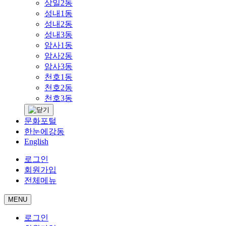
상일2동
성내1동
성내2동
성내3동
암사1동
암사2동
암사3동
천호1동
천호2동
천호3동
문화포털
한눈에강동
English
로그인
회원가입
전체메뉴
MENU
로그인