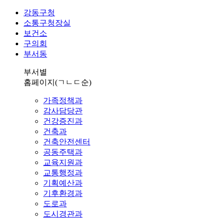
강동구청
소통구청장실
보건소
구의회
부서동
부서별
홈페이지
(ㄱㄴㄷ순)
가족정책과
감사담당관
건강증진과
건축과
건축안전센터
공동주택과
교육지원과
교통행정과
기획예산과
기후환경과
도로과
도시경관과