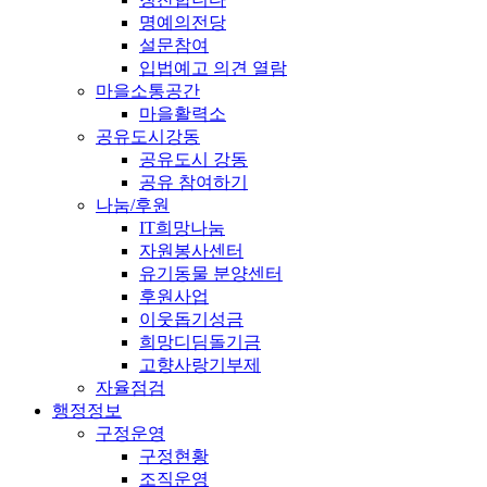
명예의전당
설문참여
입법예고 의견 열람
마을소통공간
마을활력소
공유도시강동
공유도시 강동
공유 참여하기
나눔/후원
IT희망나눔
자원봉사센터
유기동물 분양센터
후원사업
이웃돕기성금
희망디딤돌기금
고향사랑기부제
자율점검
행정정보
구정운영
구정현황
조직운영