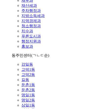
재무과
재산세과
주차행정과
지방소득세과
지역경제과
청소행정과
치수과
푸른도시과
행정지원과
홍보과
동주민센터
(ㄱㄴㄷ순)
강일동
고덕1동
고덕2동
길동
둔촌1동
둔촌2동
명일1동
명일2동
상일1동