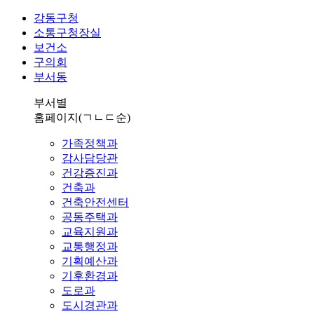
강동구청
소통구청장실
보건소
구의회
부서동
부서별
홈페이지
(ㄱㄴㄷ순)
가족정책과
감사담당관
건강증진과
건축과
건축안전센터
공동주택과
교육지원과
교통행정과
기획예산과
기후환경과
도로과
도시경관과