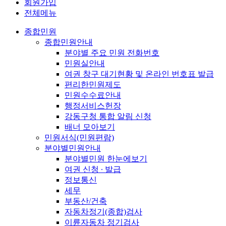
회원가입
전체메뉴
종합민원
종합민원안내
분야별 주요 민원 전화번호
민원실안내
여권 창구 대기현황 및 온라인 번호표 발급
편리한민원제도
민원수수료안내
행정서비스헌장
강동구청 통합 알림 신청
배너 모아보기
민원서식(민원편람)
분야별민원안내
분야별민원 한눈에보기
여권 신청 ∙ 발급
정보통신
세무
부동산/건축
자동차정기(종합)검사
이륜자동차 정기검사