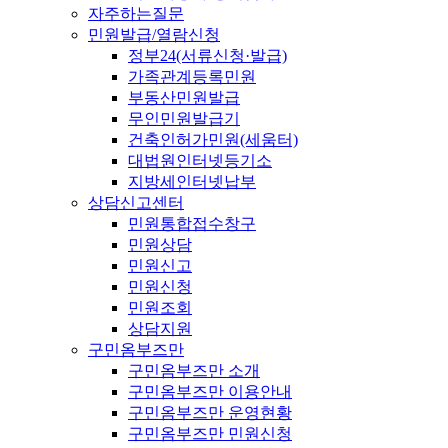
자주하는질문
민원발급/열람신청
정부24(서류신청·발급)
가족관계등록민원
부동산민원발급
무인민원발급기
건축인허가민원(세움터)
대법원인터넷등기소
지방세인터넷납부
상담신고센터
민원통합접수창구
민원상담
민원신고
민원신청
민원조회
상담지원
구민옴부즈만
구민옴부즈만 소개
구민옴부즈만 이용안내
구민옴부즈만 운영현황
구민옴부즈만 민원신청