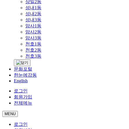
상일2동
성내1동
성내2동
성내3동
암사1동
암사2동
암사3동
천호1동
천호2동
천호3동
문화포털
한눈에강동
English
로그인
회원가입
전체메뉴
MENU
로그인