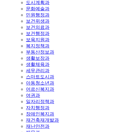
도시계획과
문화예술과
민원행정과
보건위생과
보건의료과
보건행정과
보육지원과
복지정책과
부동산정보과
생활보장과
생활체육과
세무관리과
스마트도시과
아동청소년과
어르신복지과
여권과
일자리정책과
자치행정과
장애인복지과
재건축재개발과
재난안전과