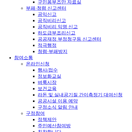
구민옴부즈만 자료실
부패·청렴 신고센터
공익신고
공직비리신고
공직비리 익명 신고
하도급부조리신고
공공재정 부정청구등 신고센터
적극행정
청렴·부패방지
참여소통
온라인신청
행사/접수
정보화교실
벼룩시장
보건교육
라돈 및 실내공기질 간이측정기 대여신청
공공시설 이용 예약
구정소식 알림 안내
구정참여
정책제안
주민예산참여방
칭찬합니다