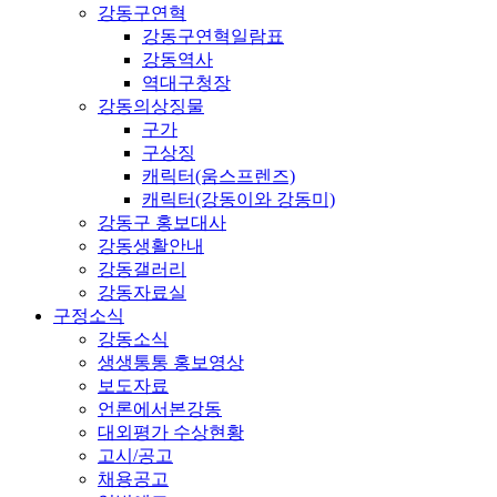
강동구연혁
강동구연혁일람표
강동역사
역대구청장
강동의상징물
구가
구상징
캐릭터(움스프렌즈)
캐릭터(강동이와 강동미)
강동구 홍보대사
강동생활안내
강동갤러리
강동자료실
구정소식
강동소식
생생통통 홍보영상
보도자료
언론에서본강동
대외평가 수상현황
고시/공고
채용공고