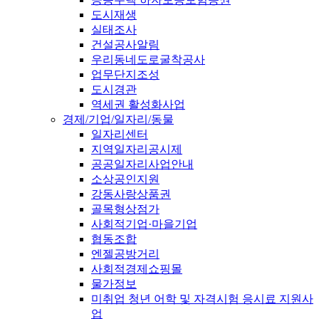
도시재생
실태조사
건설공사알림
우리동네도로굴착공사
업무단지조성
도시경관
역세권 활성화사업
경제/기업/일자리/동물
일자리센터
지역일자리공시제
공공일자리사업안내
소상공인지원
강동사랑상품권
골목형상점가
사회적기업·마을기업
협동조합
엔젤공방거리
사회적경제쇼핑몰
물가정보
미취업 청년 어학 및 자격시험 응시료 지원사
업