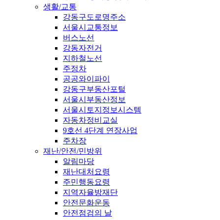
생활/교통
강동구도로명주소
서울시교통정보
버스노선
강동자전거
지하철노선
주정차
공공와이파이
강동구부동산포털
서울시부동산정보
서울시토지정보시스템
자동차정비교실
9호선 4단계 연장사업
주차장
재난/안전/민방위
알림마당
재난대처요령
주민행동요령
지역자율방재단
안전문화운동
안전점검의 날