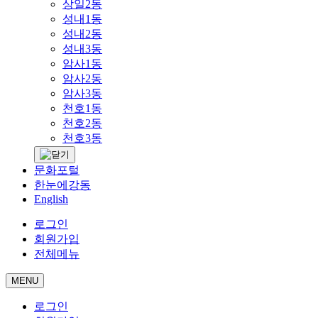
상일2동
성내1동
성내2동
성내3동
암사1동
암사2동
암사3동
천호1동
천호2동
천호3동
문화포털
한눈에강동
English
로그인
회원가입
전체메뉴
MENU
로그인