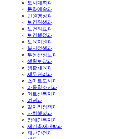
도시계획과
문화예술과
민원행정과
보건위생과
보건의료과
보건행정과
보육지원과
복지정책과
부동산정보과
생활보장과
생활체육과
세무관리과
스마트도시과
아동청소년과
어르신복지과
여권과
일자리정책과
자치행정과
장애인복지과
재건축재개발과
재난안전과