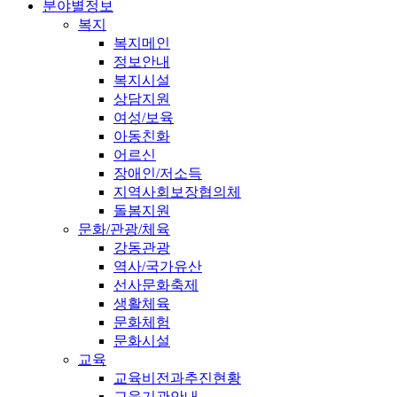
분야별정보
복지
복지메인
정보안내
복지시설
상담지원
여성/보육
아동친화
어르신
장애인/저소득
지역사회보장협의체
돌봄지원
문화/관광/체육
강동관광
역사/국가유산
선사문화축제
생활체육
문화체험
문화시설
교육
교육비전과추진현황
교육기관안내