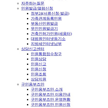
자주하는질문
민원발급/열람신청
정부24(서류신청·발급)
가족관계등록민원
부동산민원발급
무인민원발급기
건축인허가민원(세움터)
대법원인터넷등기소
지방세인터넷납부
상담신고센터
민원통합접수창구
민원상담
민원신고
민원신청
민원조회
상담지원
구민옴부즈만
구민옴부즈만 소개
구민옴부즈만 이용안내
구민옴부즈만 운영현황
구민옴부즈만 민원신청