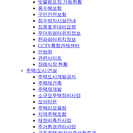
빗물펌프장 가동현황
풍수해보험
구민안전보험
침수방지시설안내
집중호우대비요령
무더위쉼터위치정보
한파쉼터위치정보
CCTV통합관제센터
민방위
관련사이트
장례식장 현황
주택/도시/건설
주택도시개발공지
주택재건축
주택재개발
소규모주택정비사업
모아타운
주택리모델링
지역주택조합
재정비촉진사업
주거환경관리사업
공동주택 하자보증보험증권