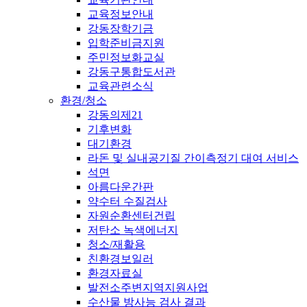
교육정보안내
강동장학기금
입학준비금지원
주민정보화교실
강동구통합도서관
교육관련소식
환경/청소
강동의제21
기후변화
대기환경
라돈 및 실내공기질 간이측정기 대여 서비스
석면
아름다운간판
약수터 수질검사
자원순환센터건립
저탄소 녹색에너지
청소/재활용
친환경보일러
환경자료실
발전소주변지역지원사업
수산물 방사능 검사 결과