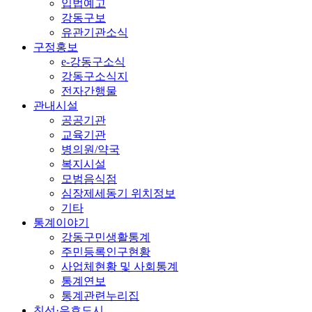
입법예고
강동구보
유관기관소식
구정홍보
e-강동구소식
강동구소식지
전자간행물
관내시설
공공기관
교육기관
병의원/약국
복지시설
모범음식점
심장제세동기 위치정보
기타
통계이야기
강동구민생활통계
주민등록인구현황
사업체현황 및 사회통계
통계연보
통계관련누리집
친선·우호도시