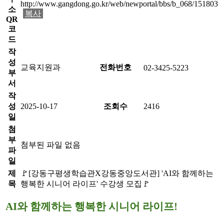
http://www.gangdong.go.kr/web/newportal/bbs/b_068/151803
소
복사
QR
코
드
작
성
교육지원과
전화번호
02-3425-5223
부
서
작
성
2025-10-17
조회수
2416
일
첨
부
첨부된 파일 없음
파
일
제
🚩[강동구평생학습관X강동중앙도서관] 'AI와 함께하는
목
행복한 시니어 라이프' 수강생 모집🚩
AI와 함께하는 행복한 시니어 라이프!