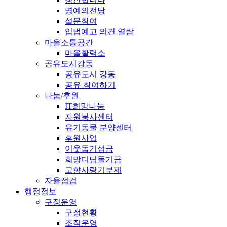
명예의전당
설문참여
입법예고 의견 열람
마을소통공간
마을활력소
공유도시강동
공유도시 강동
공유 참여하기
나눔/후원
IT희망나눔
자원봉사센터
유기동물 분양센터
후원사업
이웃돕기성금
희망디딤돌기금
고향사랑기부제
자율점검
행정정보
구정운영
구정현황
조직운영