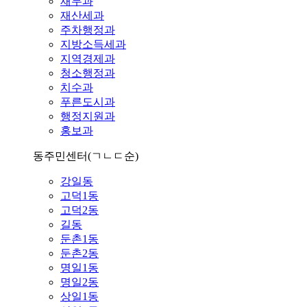
재무과
재산세과
주차행정과
지방소득세과
지역경제과
청소행정과
치수과
푸른도시과
행정지원과
홍보과
동주민센터
(ㄱㄴㄷ순)
강일동
고덕1동
고덕2동
길동
둔촌1동
둔촌2동
명일1동
명일2동
상일1동