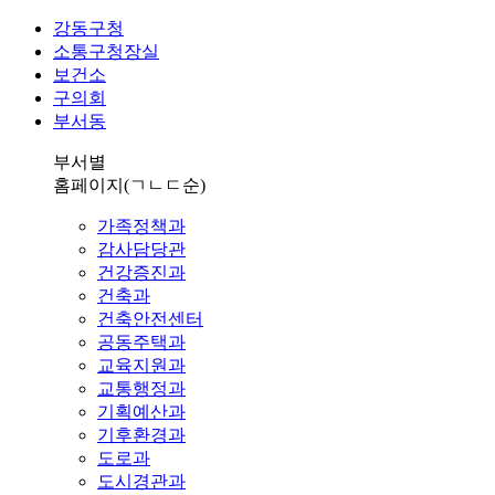
강동구청
소통구청장실
보건소
구의회
부서동
부서별
홈페이지
(ㄱㄴㄷ순)
가족정책과
감사담당관
건강증진과
건축과
건축안전센터
공동주택과
교육지원과
교통행정과
기획예산과
기후환경과
도로과
도시경관과