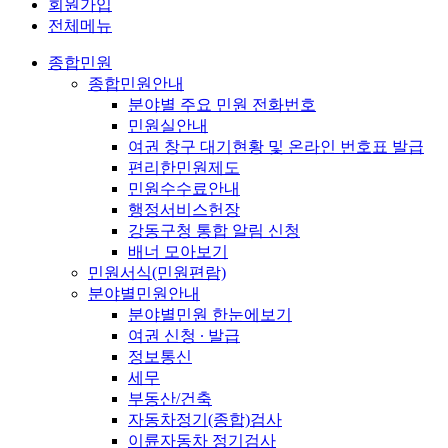
회원가입
전체메뉴
종합민원
종합민원안내
분야별 주요 민원 전화번호
민원실안내
여권 창구 대기현황 및 온라인 번호표 발급
편리한민원제도
민원수수료안내
행정서비스헌장
강동구청 통합 알림 신청
배너 모아보기
민원서식(민원편람)
분야별민원안내
분야별민원 한눈에보기
여권 신청 ∙ 발급
정보통신
세무
부동산/건축
자동차정기(종합)검사
이륜자동차 정기검사