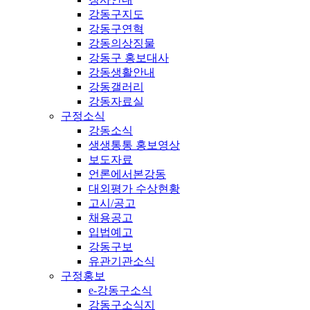
강동구지도
강동구연혁
강동의상징물
강동구 홍보대사
강동생활안내
강동갤러리
강동자료실
구정소식
강동소식
생생통통 홍보영상
보도자료
언론에서본강동
대외평가 수상현황
고시/공고
채용공고
입법예고
강동구보
유관기관소식
구정홍보
e-강동구소식
강동구소식지