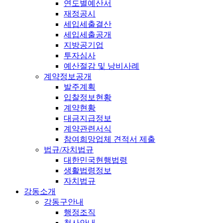
연도별예산서
재정공시
세입세출결산
세입세출공개
지방공기업
투자심사
예산절감 및 낭비사례
계약정보공개
발주계획
입찰정보현황
계약현황
대금지급정보
계약관련서식
참여희망업체 견적서 제출
법규/자치법규
대한민국현행법령
생활법령정보
자치법규
강동소개
강동구안내
행정조직
청사안내