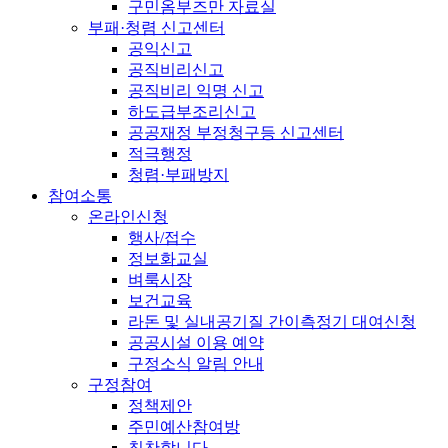
구민옴부즈만 자료실
부패·청렴 신고센터
공익신고
공직비리신고
공직비리 익명 신고
하도급부조리신고
공공재정 부정청구등 신고센터
적극행정
청렴·부패방지
참여소통
온라인신청
행사/접수
정보화교실
벼룩시장
보건교육
라돈 및 실내공기질 간이측정기 대여신청
공공시설 이용 예약
구정소식 알림 안내
구정참여
정책제안
주민예산참여방
칭찬합니다