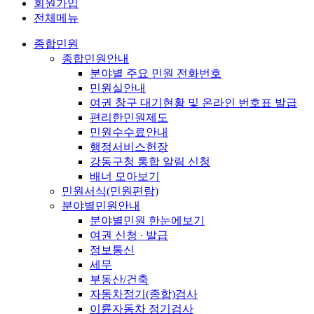
회원가입
전체메뉴
종합민원
종합민원안내
분야별 주요 민원 전화번호
민원실안내
여권 창구 대기현황 및 온라인 번호표 발급
편리한민원제도
민원수수료안내
행정서비스헌장
강동구청 통합 알림 신청
배너 모아보기
민원서식(민원편람)
분야별민원안내
분야별민원 한눈에보기
여권 신청 ∙ 발급
정보통신
세무
부동산/건축
자동차정기(종합)검사
이륜자동차 정기검사