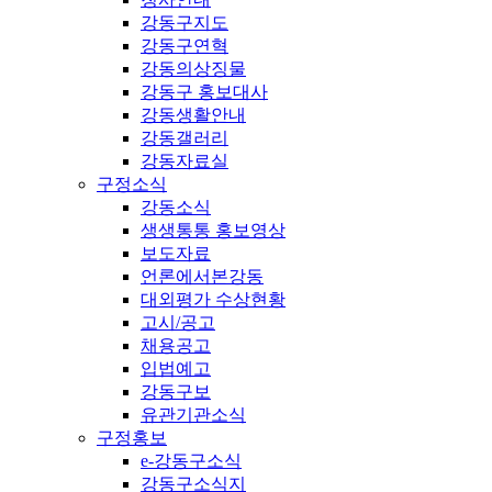
강동구지도
강동구연혁
강동의상징물
강동구 홍보대사
강동생활안내
강동갤러리
강동자료실
구정소식
강동소식
생생통통 홍보영상
보도자료
언론에서본강동
대외평가 수상현황
고시/공고
채용공고
입법예고
강동구보
유관기관소식
구정홍보
e-강동구소식
강동구소식지