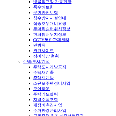
빗물펌프장 가동현황
풍수해보험
구민안전보험
침수방지시설안내
집중호우대비요령
무더위쉼터위치정보
한파쉼터위치정보
CCTV통합관제센터
민방위
관련사이트
장례식장 현황
주택/도시/건설
주택도시개발공지
주택재건축
주택재개발
소규모주택정비사업
모아타운
주택리모델링
지역주택조합
재정비촉진사업
주거환경관리사업
공동주택 하자보증보험증권