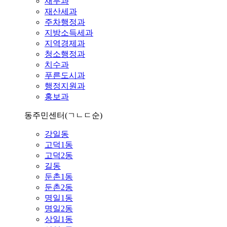
재무과
재산세과
주차행정과
지방소득세과
지역경제과
청소행정과
치수과
푸른도시과
행정지원과
홍보과
동주민센터
(ㄱㄴㄷ순)
강일동
고덕1동
고덕2동
길동
둔촌1동
둔촌2동
명일1동
명일2동
상일1동