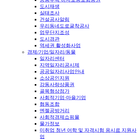
도시재생
실태조사
건설공사알림
우리동네도로굴착공사
업무단지조성
도시경관
역세권 활성화사업
경제/기업/일자리/동물
일자리센터
지역일자리공시제
공공일자리사업안내
소상공인지원
강동사랑상품권
골목형상점가
사회적기업·마을기업
협동조합
엔젤공방거리
사회적경제쇼핑몰
물가정보
미취업 청년 어학 및 자격시험 응시료 지원사
업