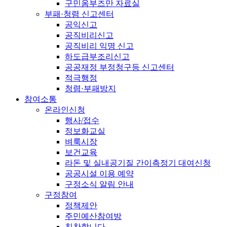
구민옴부즈만 자료실
부패·청렴 신고센터
공익신고
공직비리신고
공직비리 익명 신고
하도급부조리신고
공공재정 부정청구등 신고센터
적극행정
청렴·부패방지
참여소통
온라인신청
행사/접수
정보화교실
벼룩시장
보건교육
라돈 및 실내공기질 간이측정기 대여신청
공공시설 이용 예약
구정소식 알림 안내
구정참여
정책제안
주민예산참여방
칭찬합니다