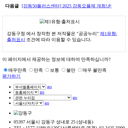
다음글
[강동50플러스센터] 2025 강동오플제 개최!🎉
강동구청
에서 창작한 본 저작물은 "공공누리"
제1유형:
출처표시
조건에 따라 이용할 수 있습니다.
이 페이지에서 제공하는 정보에 대하여 만족하십니까?
매우만족
만족
보통
불만
매우 불만족
평가하기
go
go
go
go
05397 서울시 강동구 성내로 25 (성내동)
TEL : 1577-1188(※120다산콜센터로 연결), 02-3425-5000