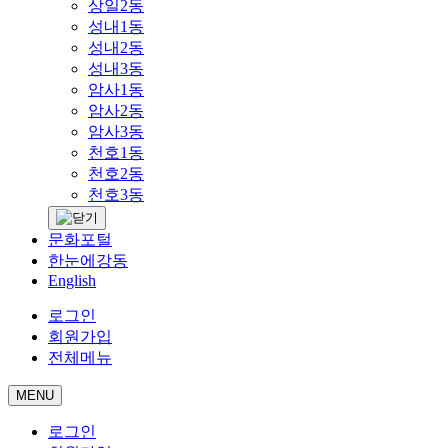
상일2동
성내1동
성내2동
성내3동
암사1동
암사2동
암사3동
천호1동
천호2동
천호3동
문화포털
한눈에강동
English
로그인
회원가입
전체메뉴
MENU
로그인