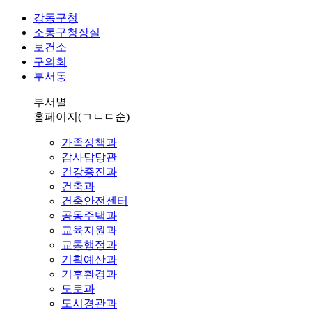
강동구청
소통구청장실
보건소
구의회
부서동
부서별
홈페이지
(ㄱㄴㄷ순)
가족정책과
감사담당관
건강증진과
건축과
건축안전센터
공동주택과
교육지원과
교통행정과
기획예산과
기후환경과
도로과
도시경관과