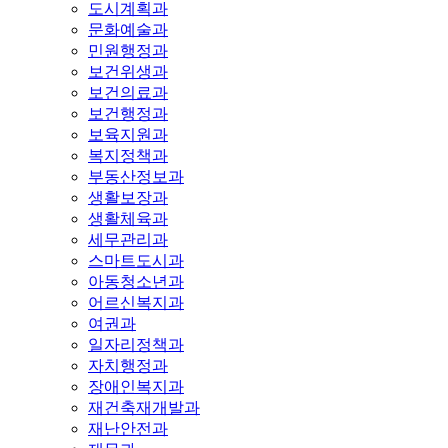
도시계획과
문화예술과
민원행정과
보건위생과
보건의료과
보건행정과
보육지원과
복지정책과
부동산정보과
생활보장과
생활체육과
세무관리과
스마트도시과
아동청소년과
어르신복지과
여권과
일자리정책과
자치행정과
장애인복지과
재건축재개발과
재난안전과