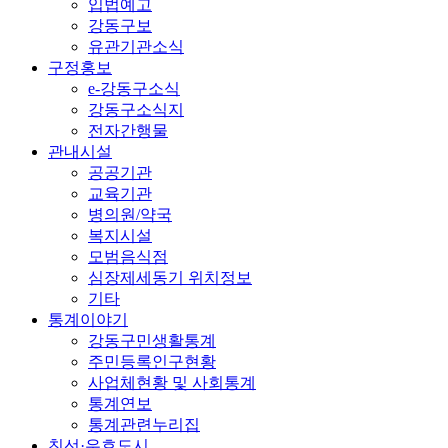
입법예고
강동구보
유관기관소식
구정홍보
e-강동구소식
강동구소식지
전자간행물
관내시설
공공기관
교육기관
병의원/약국
복지시설
모범음식점
심장제세동기 위치정보
기타
통계이야기
강동구민생활통계
주민등록인구현황
사업체현황 및 사회통계
통계연보
통계관련누리집
친선·우호도시