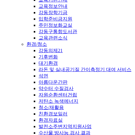
교육정보안내
강동장학기금
입학준비금지원
주민정보화교실
강동구통합도서관
교육관련소식
환경/청소
강동의제21
기후변화
대기환경
라돈 및 실내공기질 간이측정기 대여 서비스
석면
아름다운간판
약수터 수질검사
자원순환센터건립
저탄소 녹색에너지
청소/재활용
친환경보일러
환경자료실
발전소주변지역지원사업
수산물 방사능 검사 결과