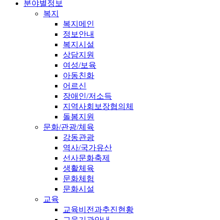
분야별정보
복지
복지메인
정보안내
복지시설
상담지원
여성/보육
아동친화
어르신
장애인/저소득
지역사회보장협의체
돌봄지원
문화/관광/체육
강동관광
역사/국가유산
선사문화축제
생활체육
문화체험
문화시설
교육
교육비전과추진현황
교육기관안내