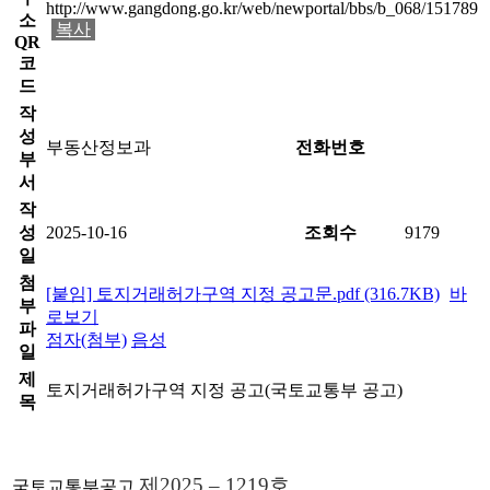
http://www.gangdong.go.kr/web/newportal/bbs/b_068/151789
소
복사
QR
코
드
작
성
부동산정보과
전화번호
부
서
작
성
2025-10-16
조회수
9179
일
첨
[붙임] 토지거래허가구역 지정 공고문.pdf (316.7KB)
바
부
로보기
파
점자(첨부)
음성
일
제
토지거래허가구역 지정 공고(국토교통부 공고)
목
제2025 – 1219호
국토교통부공고