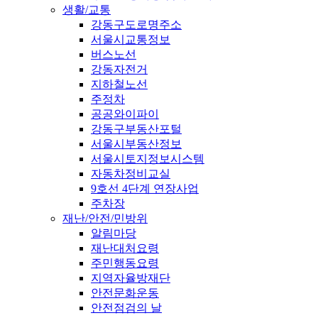
생활/교통
강동구도로명주소
서울시교통정보
버스노선
강동자전거
지하철노선
주정차
공공와이파이
강동구부동산포털
서울시부동산정보
서울시토지정보시스템
자동차정비교실
9호선 4단계 연장사업
주차장
재난/안전/민방위
알림마당
재난대처요령
주민행동요령
지역자율방재단
안전문화운동
안전점검의 날