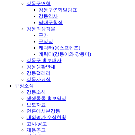
강동구연혁
강동구연혁일람표
강동역사
역대구청장
강동의상징물
구가
구상징
캐릭터(움스프렌즈)
캐릭터(강동이와 강동미)
강동구 홍보대사
강동생활안내
강동갤러리
강동자료실
구정소식
강동소식
생생통통 홍보영상
보도자료
언론에서본강동
대외평가 수상현황
고시/공고
채용공고