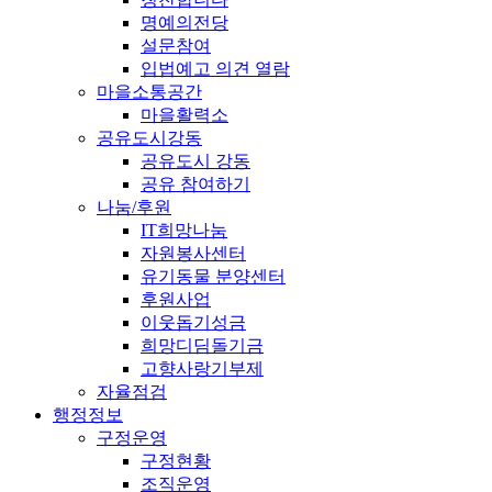
명예의전당
설문참여
입법예고 의견 열람
마을소통공간
마을활력소
공유도시강동
공유도시 강동
공유 참여하기
나눔/후원
IT희망나눔
자원봉사센터
유기동물 분양센터
후원사업
이웃돕기성금
희망디딤돌기금
고향사랑기부제
자율점검
행정정보
구정운영
구정현황
조직운영