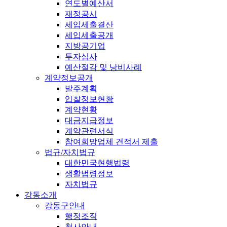
연도별예산서
재정공시
세입세출결산
세입세출공개
지방공기업
투자심사
예산절감 및 낭비사례
계약정보공개
발주계획
입찰정보현황
계약현황
대금지급정보
계약관련서식
참여희망업체 견적서 제출
법규/자치법규
대한민국현행법령
생활법령정보
자치법규
강동소개
강동구안내
행정조직
청사안내