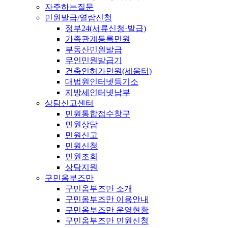
자주하는질문
민원발급/열람신청
정부24(서류신청·발급)
가족관계등록민원
부동산민원발급
무인민원발급기
건축인허가민원(세움터)
대법원인터넷등기소
지방세인터넷납부
상담신고센터
민원통합접수창구
민원상담
민원신고
민원신청
민원조회
상담지원
구민옴부즈만
구민옴부즈만 소개
구민옴부즈만 이용안내
구민옴부즈만 운영현황
구민옴부즈만 민원신청