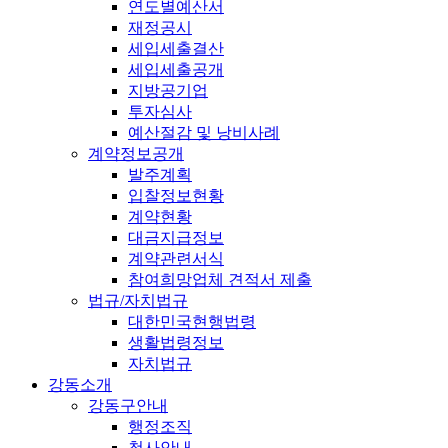
연도별예산서
재정공시
세입세출결산
세입세출공개
지방공기업
투자심사
예산절감 및 낭비사례
계약정보공개
발주계획
입찰정보현황
계약현황
대금지급정보
계약관련서식
참여희망업체 견적서 제출
법규/자치법규
대한민국현행법령
생활법령정보
자치법규
강동소개
강동구안내
행정조직
청사안내