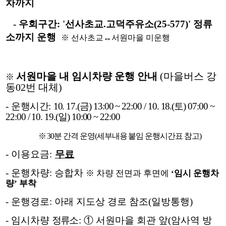
차까지
-
우회구간: '선사초교.고덕주유소(25-577)' 정류
소까지 운행
※ 선
사초교↔서원마을 미운행
서원마을 내 임시차량 운행 안내
(
마을버스 강
※
동
02
번 대체
)
-
운행시간
:
10. 17.(
금
) 13:00 ~ 22:00 / 10. 18.(토
) 07:00 ~
22:00 / 10. 19.(일)
10:00 ~ 22:00
※ 30분 간격 운영(세부내용 붙임 운행시간표 참고
)
-
이용요금
:
무료
-
운행차량
:
승합차
※
차량 전면과 후면에
‘
임시 운행차
량
’
부착
-
운행경로
:
아래 지도상 경로 참조
(
일방통행
)
-
임시차량
정류
소
: ① 서원마을 회관 앞(암사역 방