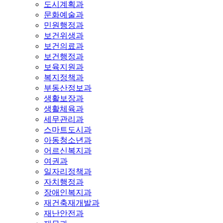
도시계획과
문화예술과
민원행정과
보건위생과
보건의료과
보건행정과
보육지원과
복지정책과
부동산정보과
생활보장과
생활체육과
세무관리과
스마트도시과
아동청소년과
어르신복지과
여권과
일자리정책과
자치행정과
장애인복지과
재건축재개발과
재난안전과