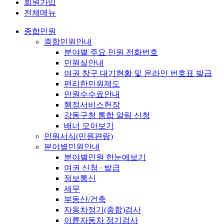
회원가입
전체메뉴
종합민원
종합민원안내
분야별 주요 민원 전화번호
민원실안내
여권 창구 대기현황 및 온라인 번호표 발급
편리한민원제도
민원수수료안내
행정서비스헌장
강동구청 통합 알림 신청
배너 모아보기
민원서식(민원편람)
분야별민원안내
분야별민원 한눈에보기
여권 신청 ∙ 발급
정보통신
세무
부동산/건축
자동차정기(종합)검사
이륜자동차 정기검사