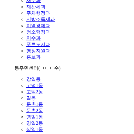
재무과
재산세과
주차행정과
지방소득세과
지역경제과
청소행정과
치수과
푸른도시과
행정지원과
홍보과
동주민센터
(ㄱㄴㄷ순)
강일동
고덕1동
고덕2동
길동
둔촌1동
둔촌2동
명일1동
명일2동
상일1동