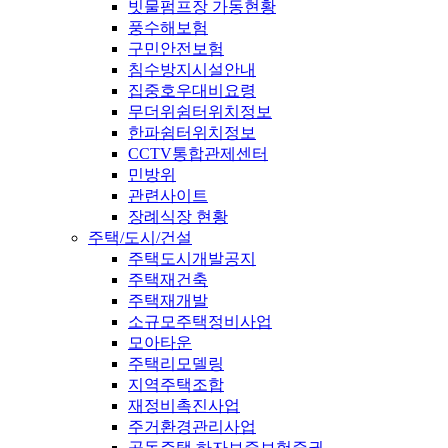
빗물펌프장 가동현황
풍수해보험
구민안전보험
침수방지시설안내
집중호우대비요령
무더위쉼터위치정보
한파쉼터위치정보
CCTV통합관제센터
민방위
관련사이트
장례식장 현황
주택/도시/건설
주택도시개발공지
주택재건축
주택재개발
소규모주택정비사업
모아타운
주택리모델링
지역주택조합
재정비촉진사업
주거환경관리사업
공동주택 하자보증보험증권