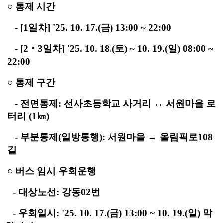
○
통제 시간
- [1
일차
] '25. 10. 17.(
금
) 13:00 ~ 22:00
- [2
‧
3
일차
]
'25.
10. 18.(
토
) ~ 10. 19.(
일
) 08:00 ~
22:00
○
통제 구간
-
전면통제
:
선사초등학교 사거리
↔
서원마을 로
터리
(1
㎞
)
-
부분통제
(
일방통행
):
서원마을
→
올림픽로
108
길
○
버스
임시 우회운행
-
대상노선
: 강동02번
-
우회일시: '25.
1
0. 17.(금)
13:00 ~ 10. 19.(일) 막