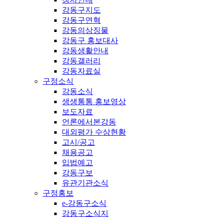
강동구지도
강동구연혁
강동의상징물
강동구 홍보대사
강동생활안내
강동갤러리
강동자료실
구정소식
강동소식
생생통통 홍보영상
보도자료
언론에서본강동
대외평가 수상현황
고시/공고
채용공고
입법예고
강동구보
유관기관소식
구정홍보
e-강동구소식
강동구소식지