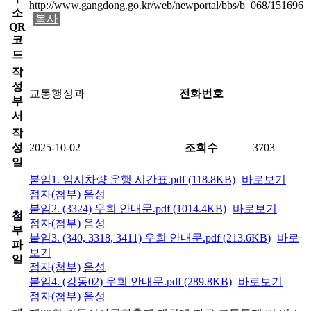
http://www.gangdong.go.kr/web/newportal/bbs/b_068/151696
소
복사
QR
코
드
작
성
교통행정과
전화번호
부
서
작
성
2025-10-02
조회수
3703
일
붙임1. 임시차량 운행 시간표.pdf (118.8KB)
바로보기
점자(첨부)
음성
붙임2. (3324) 우회 안내문.pdf (1014.4KB)
바로보기
첨
점자(첨부)
음성
부
붙임3. (340, 3318, 3411) 우회 안내문.pdf (213.6KB)
바로
파
보기
일
점자(첨부)
음성
붙임4. (강동02) 우회 안내문.pdf (289.8KB)
바로보기
점자(첨부)
음성