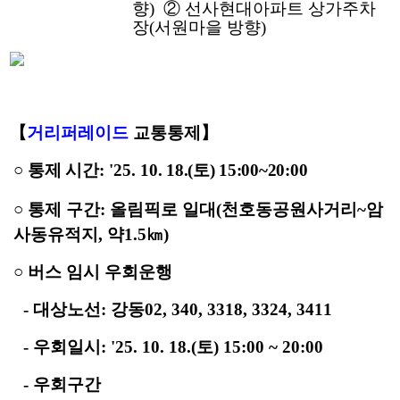
향) ② 선사현대아파트 상가주차
장(서원마을 방향)
【
거리퍼레이드
교통통제】
○
통제 시
간
:
'25.
10. 18.(
토
) 15:00~20:00
○
통제
구간:
올림픽로 일대
(
천호동공원사거리
~
암
사동유적
지
,
약
1.5
㎞
)
○
버스
임시 우회운행
-
대상노선
: 강동02, 340, 3318, 3324, 3411
-
우회일시:
'25. 10. 18.(토) 15:00 ~ 20:00
-
우회구간