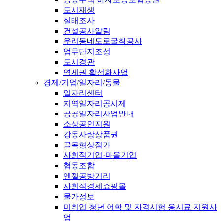
도시재생
실태조사
건설공사알림
우리동네도로굴착공사
업무단지조성
도시경관
역세권 활성화사업
경제/기업/일자리/동물
일자리센터
지역일자리공시제
공공일자리사업안내
소상공인지원
강동사랑상품권
골목형상점가
사회적기업·마을기업
협동조합
엔젤공방거리
사회적경제쇼핑몰
물가정보
미취업 청년 어학 및 자격시험 응시료 지원사
업