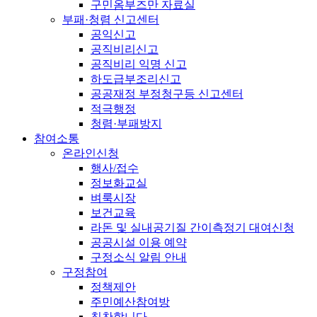
구민옴부즈만 자료실
부패·청렴 신고센터
공익신고
공직비리신고
공직비리 익명 신고
하도급부조리신고
공공재정 부정청구등 신고센터
적극행정
청렴·부패방지
참여소통
온라인신청
행사/접수
정보화교실
벼룩시장
보건교육
라돈 및 실내공기질 간이측정기 대여신청
공공시설 이용 예약
구정소식 알림 안내
구정참여
정책제안
주민예산참여방
칭찬합니다