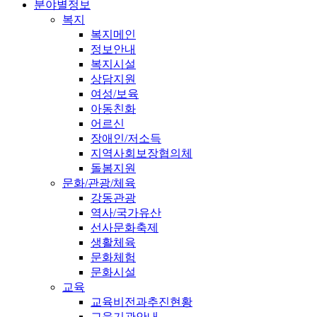
분야별정보
복지
복지메인
정보안내
복지시설
상담지원
여성/보육
아동친화
어르신
장애인/저소득
지역사회보장협의체
돌봄지원
문화/관광/체육
강동관광
역사/국가유산
선사문화축제
생활체육
문화체험
문화시설
교육
교육비전과추진현황
교육기관안내