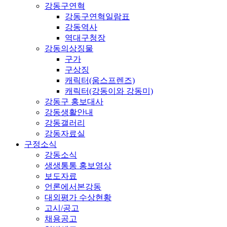
강동구연혁
강동구연혁일람표
강동역사
역대구청장
강동의상징물
구가
구상징
캐릭터(움스프렌즈)
캐릭터(강동이와 강동미)
강동구 홍보대사
강동생활안내
강동갤러리
강동자료실
구정소식
강동소식
생생통통 홍보영상
보도자료
언론에서본강동
대외평가 수상현황
고시/공고
채용공고