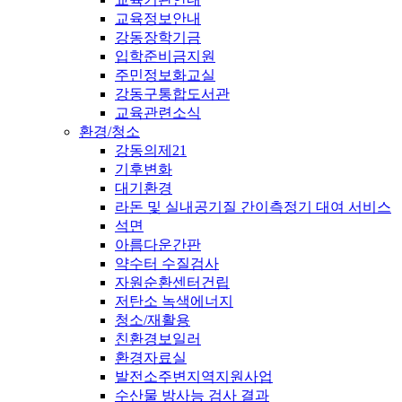
교육정보안내
강동장학기금
입학준비금지원
주민정보화교실
강동구통합도서관
교육관련소식
환경/청소
강동의제21
기후변화
대기환경
라돈 및 실내공기질 간이측정기 대여 서비스
석면
아름다운간판
약수터 수질검사
자원순환센터건립
저탄소 녹색에너지
청소/재활용
친환경보일러
환경자료실
발전소주변지역지원사업
수산물 방사능 검사 결과