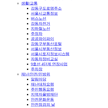
생활/교통
강동구도로명주소
서울시교통정보
버스노선
강동자전거
지하철노선
주정차
공공와이파이
강동구부동산포털
서울시부동산정보
서울시토지정보시스템
자동차정비교실
9호선 4단계 연장사업
주차장
재난/안전/민방위
알림마당
재난대처요령
주민행동요령
지역자율방재단
안전문화운동
안전점검의 날