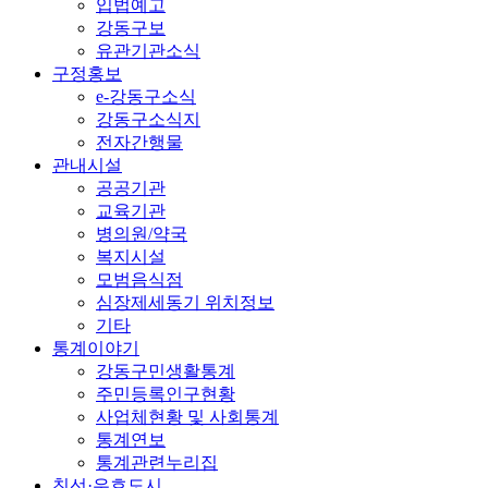
입법예고
강동구보
유관기관소식
구정홍보
e-강동구소식
강동구소식지
전자간행물
관내시설
공공기관
교육기관
병의원/약국
복지시설
모범음식점
심장제세동기 위치정보
기타
통계이야기
강동구민생활통계
주민등록인구현황
사업체현황 및 사회통계
통계연보
통계관련누리집
친선·우호도시