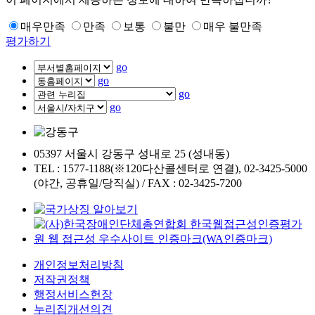
매우만족
만족
보통
불만
매우 불만족
평가하기
go
go
go
go
05397 서울시 강동구 성내로 25 (성내동)
TEL : 1577-1188(※120다산콜센터로 연결), 02-3425-5000
(야간, 공휴일/당직실) / FAX : 02-3425-7200
개인정보처리방침
저작권정책
행정서비스헌장
누리집개선의견