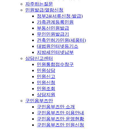
자주하는질문
민원발급/열람신청
정부24(서류신청·발급)
가족관계등록민원
부동산민원발급
무인민원발급기
건축인허가민원(세움터)
대법원인터넷등기소
지방세인터넷납부
상담신고센터
민원통합접수창구
민원상담
민원신고
민원신청
민원조회
상담지원
구민옴부즈만
구민옴부즈만 소개
구민옴부즈만 이용안내
구민옴부즈만 운영현황
구민옴부즈만 민원신청