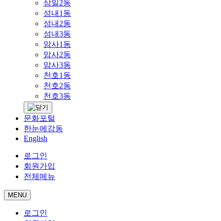
상일2동
성내1동
성내2동
성내3동
암사1동
암사2동
암사3동
천호1동
천호2동
천호3동
문화포털
한눈에강동
English
로그인
회원가입
전체메뉴
MENU
로그인