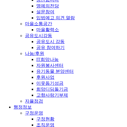
명예의전당
설문참여
입법예고 의견 열람
마을소통공간
마을활력소
공유도시강동
공유도시 강동
공유 참여하기
나눔/후원
IT희망나눔
자원봉사센터
유기동물 분양센터
후원사업
이웃돕기성금
희망디딤돌기금
고향사랑기부제
자율점검
행정정보
구정운영
구정현황
조직운영