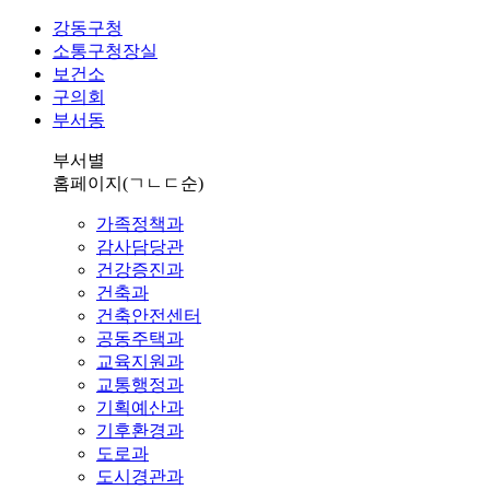
강동구청
소통구청장실
보건소
구의회
부서동
부서별
홈페이지
(ㄱㄴㄷ순)
가족정책과
감사담당관
건강증진과
건축과
건축안전센터
공동주택과
교육지원과
교통행정과
기획예산과
기후환경과
도로과
도시경관과