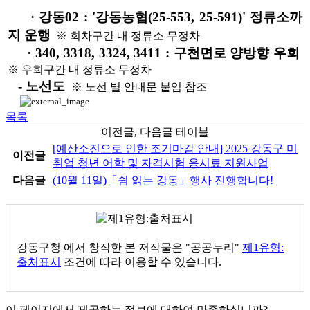
· 강동02 :
'
강
동
농
협(25-553, 25-591)' 정류소까
지 운행
※ 회차구간 내 정류소 무정차
· 340, 3318, 3324, 3411 :
구천면로 양방향
우
회
※ 우회구간 내 정류소 무
정차
-
노선도
※ 노선 별 안내문 붙임 참조
목록
이전글, 다음글 테이블
[예산소진으로 인한 조기마감 안내] 2025 강동구 미
이전글
취업 청년 어학 및 자격시험 응시료 지원사업
다음글
(10월 11일)「쉼 읽는 강동」행사 진행합니다!
강동구청
에서 창작한 본 저작물은 "공공누리"
제1유형:
출처표시
조건에 따라 이용할 수 있습니다.
이 페이지에서 제공하는 정보에 대하여 만족하십니까?