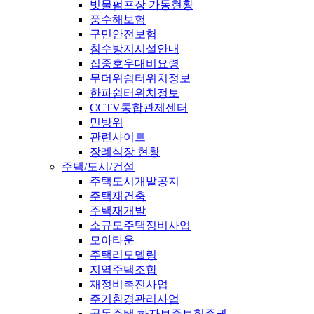
빗물펌프장 가동현황
풍수해보험
구민안전보험
침수방지시설안내
집중호우대비요령
무더위쉼터위치정보
한파쉼터위치정보
CCTV통합관제센터
민방위
관련사이트
장례식장 현황
주택/도시/건설
주택도시개발공지
주택재건축
주택재개발
소규모주택정비사업
모아타운
주택리모델링
지역주택조합
재정비촉진사업
주거환경관리사업
공동주택 하자보증보험증권