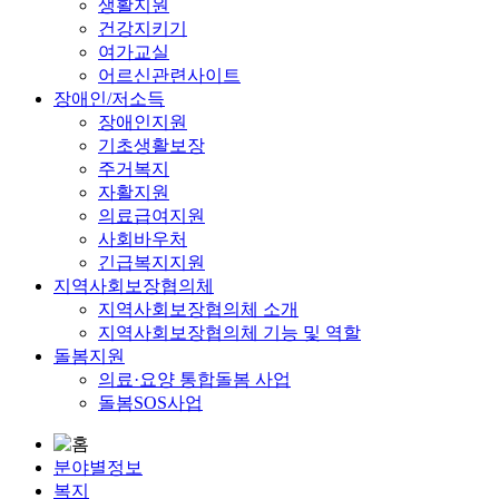
생활지원
건강지키기
여가교실
어르신관련사이트
장애인/저소득
장애인지원
기초생활보장
주거복지
자활지원
의료급여지원
사회바우처
긴급복지지원
지역사회보장협의체
지역사회보장협의체 소개
지역사회보장협의체 기능 및 역할
돌봄지원
의료·요양 통합돌봄 사업
돌봄SOS사업
분야별정보
복지