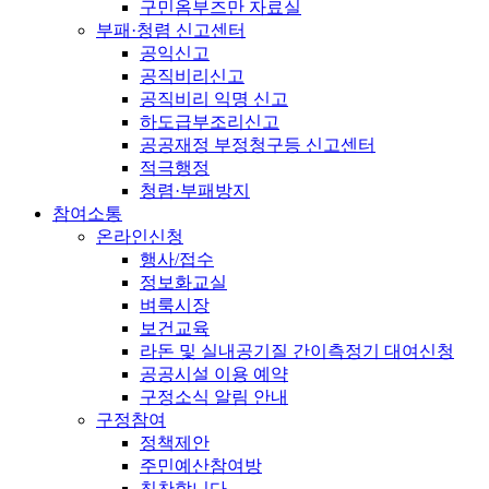
구민옴부즈만 자료실
부패·청렴 신고센터
공익신고
공직비리신고
공직비리 익명 신고
하도급부조리신고
공공재정 부정청구등 신고센터
적극행정
청렴·부패방지
참여소통
온라인신청
행사/접수
정보화교실
벼룩시장
보건교육
라돈 및 실내공기질 간이측정기 대여신청
공공시설 이용 예약
구정소식 알림 안내
구정참여
정책제안
주민예산참여방
칭찬합니다