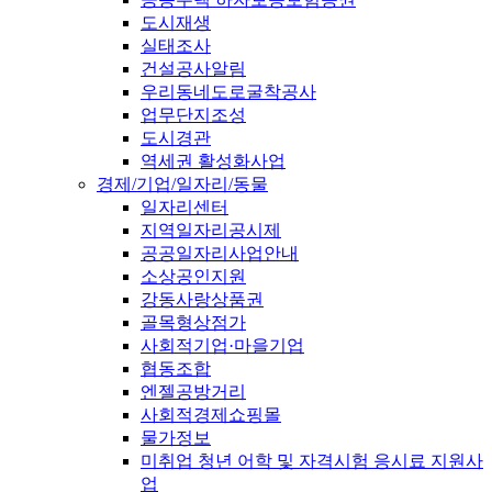
도시재생
실태조사
건설공사알림
우리동네도로굴착공사
업무단지조성
도시경관
역세권 활성화사업
경제/기업/일자리/동물
일자리센터
지역일자리공시제
공공일자리사업안내
소상공인지원
강동사랑상품권
골목형상점가
사회적기업·마을기업
협동조합
엔젤공방거리
사회적경제쇼핑몰
물가정보
미취업 청년 어학 및 자격시험 응시료 지원사
업