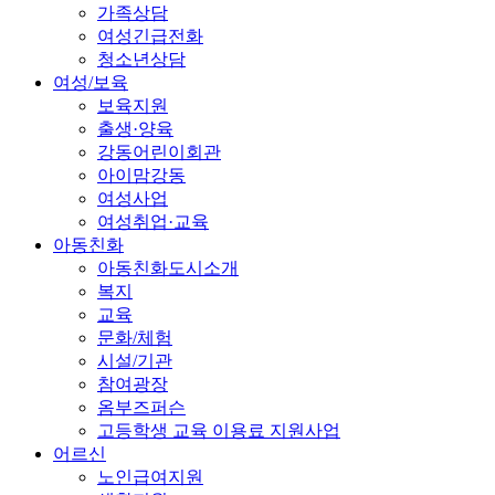
가족상담
여성긴급전화
청소년상담
여성/보육
보육지원
출생·양육
강동어린이회관
아이맘강동
여성사업
여성취업·교육
아동친화
아동친화도시소개
복지
교육
문화/체험
시설/기관
참여광장
옴부즈퍼슨
고등학생 교육 이용료 지원사업
어르신
노인급여지원