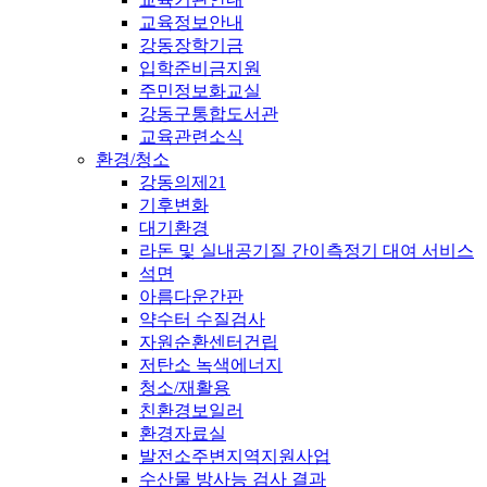
교육정보안내
강동장학기금
입학준비금지원
주민정보화교실
강동구통합도서관
교육관련소식
환경/청소
강동의제21
기후변화
대기환경
라돈 및 실내공기질 간이측정기 대여 서비스
석면
아름다운간판
약수터 수질검사
자원순환센터건립
저탄소 녹색에너지
청소/재활용
친환경보일러
환경자료실
발전소주변지역지원사업
수산물 방사능 검사 결과