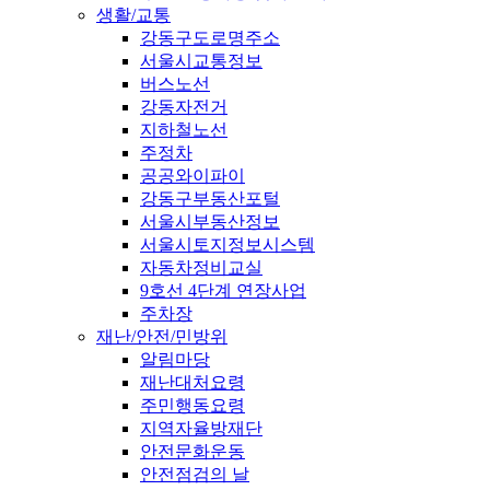
생활/교통
강동구도로명주소
서울시교통정보
버스노선
강동자전거
지하철노선
주정차
공공와이파이
강동구부동산포털
서울시부동산정보
서울시토지정보시스템
자동차정비교실
9호선 4단계 연장사업
주차장
재난/안전/민방위
알림마당
재난대처요령
주민행동요령
지역자율방재단
안전문화운동
안전점검의 날