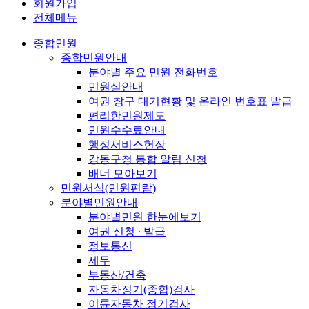
회원가입
전체메뉴
종합민원
종합민원안내
분야별 주요 민원 전화번호
민원실안내
여권 창구 대기현황 및 온라인 번호표 발급
편리한민원제도
민원수수료안내
행정서비스헌장
강동구청 통합 알림 신청
배너 모아보기
민원서식(민원편람)
분야별민원안내
분야별민원 한눈에보기
여권 신청 ∙ 발급
정보통신
세무
부동산/건축
자동차정기(종합)검사
이륜자동차 정기검사