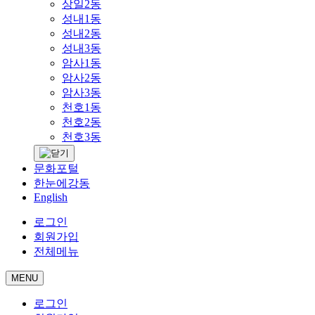
상일2동
성내1동
성내2동
성내3동
암사1동
암사2동
암사3동
천호1동
천호2동
천호3동
문화포털
한눈에강동
English
로그인
회원가입
전체메뉴
MENU
로그인