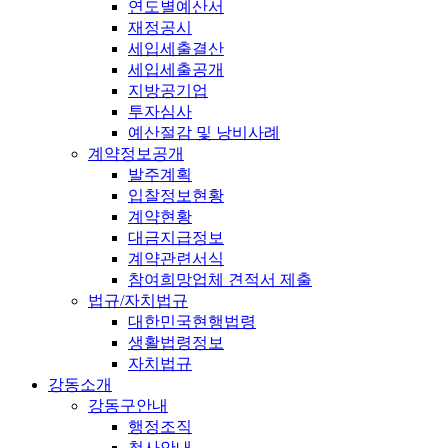
연도별예산서
재정공시
세입세출결산
세입세출공개
지방공기업
투자심사
예산절감 및 낭비사례
계약정보공개
발주계획
입찰정보현황
계약현황
대금지급정보
계약관련서식
참여희망업체 견적서 제출
법규/자치법규
대한민국현행법령
생활법령정보
자치법규
강동소개
강동구안내
행정조직
청사안내