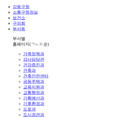
강동구청
소통구청장실
보건소
구의회
부서동
부서별
홈페이지
(ㄱㄴㄷ순)
가족정책과
감사담당관
건강증진과
건축과
건축안전센터
공동주택과
교육지원과
교통행정과
기획예산과
기후환경과
도로과
도시경관과