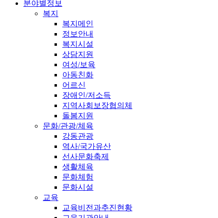
분야별정보
복지
복지메인
정보안내
복지시설
상담지원
여성/보육
아동친화
어르신
장애인/저소득
지역사회보장협의체
돌봄지원
문화/관광/체육
강동관광
역사/국가유산
선사문화축제
생활체육
문화체험
문화시설
교육
교육비전과추진현황
교육기관안내