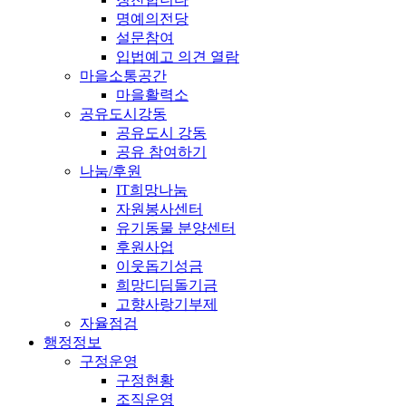
명예의전당
설문참여
입법예고 의견 열람
마을소통공간
마을활력소
공유도시강동
공유도시 강동
공유 참여하기
나눔/후원
IT희망나눔
자원봉사센터
유기동물 분양센터
후원사업
이웃돕기성금
희망디딤돌기금
고향사랑기부제
자율점검
행정정보
구정운영
구정현황
조직운영