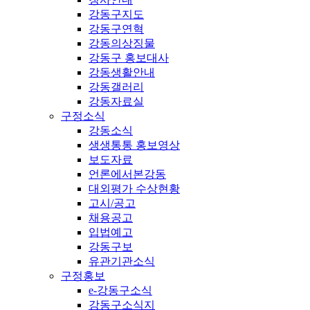
강동구지도
강동구연혁
강동의상징물
강동구 홍보대사
강동생활안내
강동갤러리
강동자료실
구정소식
강동소식
생생통통 홍보영상
보도자료
언론에서본강동
대외평가 수상현황
고시/공고
채용공고
입법예고
강동구보
유관기관소식
구정홍보
e-강동구소식
강동구소식지