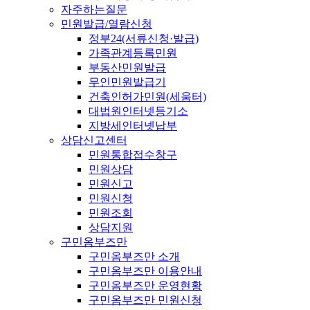
자주하는질문
민원발급/열람신청
정부24(서류신청·발급)
가족관계등록민원
부동산민원발급
무인민원발급기
건축인허가민원(세움터)
대법원인터넷등기소
지방세인터넷납부
상담신고센터
민원통합접수창구
민원상담
민원신고
민원신청
민원조회
상담지원
구민옴부즈만
구민옴부즈만 소개
구민옴부즈만 이용안내
구민옴부즈만 운영현황
구민옴부즈만 민원신청