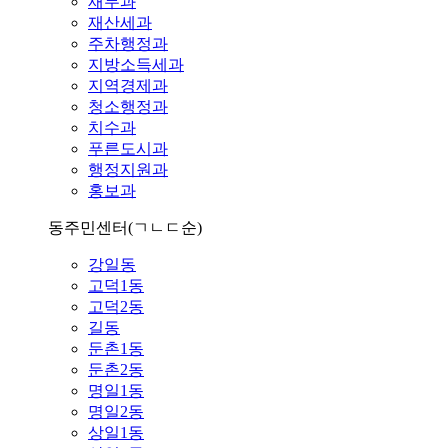
재무과
재산세과
주차행정과
지방소득세과
지역경제과
청소행정과
치수과
푸른도시과
행정지원과
홍보과
동주민센터
(ㄱㄴㄷ순)
강일동
고덕1동
고덕2동
길동
둔촌1동
둔촌2동
명일1동
명일2동
상일1동