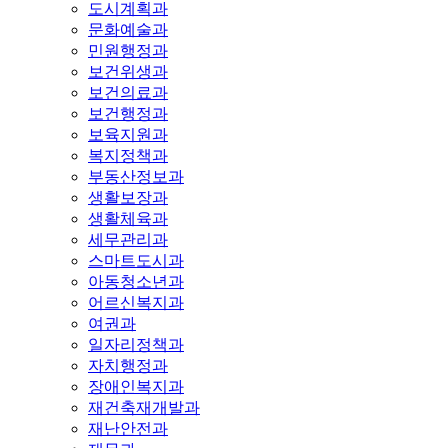
도시계획과
문화예술과
민원행정과
보건위생과
보건의료과
보건행정과
보육지원과
복지정책과
부동산정보과
생활보장과
생활체육과
세무관리과
스마트도시과
아동청소년과
어르신복지과
여권과
일자리정책과
자치행정과
장애인복지과
재건축재개발과
재난안전과