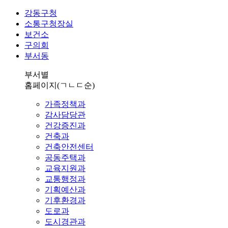
강동구청
소통구청장실
보건소
구의회
부서동
부서별
홈페이지
(ㄱㄴㄷ순)
가족정책과
감사담당관
건강증진과
건축과
건축안전센터
공동주택과
교육지원과
교통행정과
기획예산과
기후환경과
도로과
도시경관과