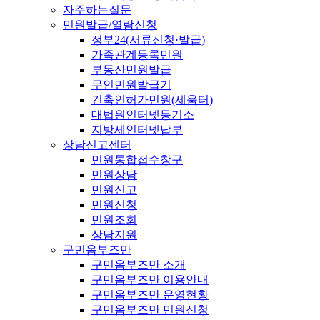
자주하는질문
민원발급/열람신청
정부24(서류신청·발급)
가족관계등록민원
부동산민원발급
무인민원발급기
건축인허가민원(세움터)
대법원인터넷등기소
지방세인터넷납부
상담신고센터
민원통합접수창구
민원상담
민원신고
민원신청
민원조회
상담지원
구민옴부즈만
구민옴부즈만 소개
구민옴부즈만 이용안내
구민옴부즈만 운영현황
구민옴부즈만 민원신청