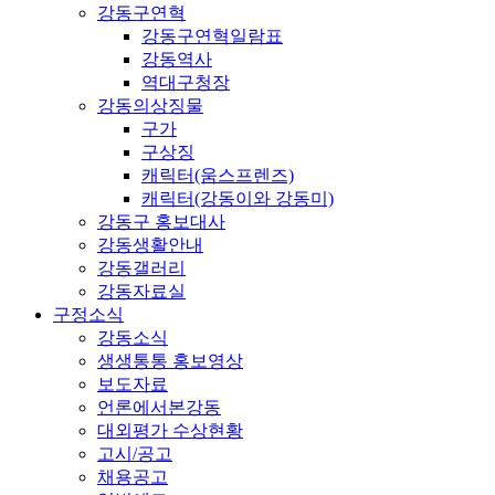
강동구연혁
강동구연혁일람표
강동역사
역대구청장
강동의상징물
구가
구상징
캐릭터(움스프렌즈)
캐릭터(강동이와 강동미)
강동구 홍보대사
강동생활안내
강동갤러리
강동자료실
구정소식
강동소식
생생통통 홍보영상
보도자료
언론에서본강동
대외평가 수상현황
고시/공고
채용공고