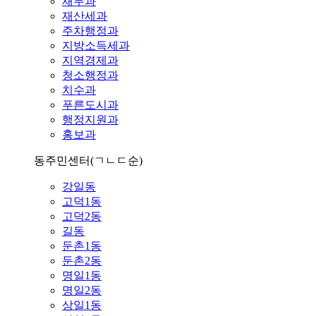
재무과
재산세과
주차행정과
지방소득세과
지역경제과
청소행정과
치수과
푸른도시과
행정지원과
홍보과
동주민센터
(ㄱㄴㄷ순)
강일동
고덕1동
고덕2동
길동
둔촌1동
둔촌2동
명일1동
명일2동
상일1동