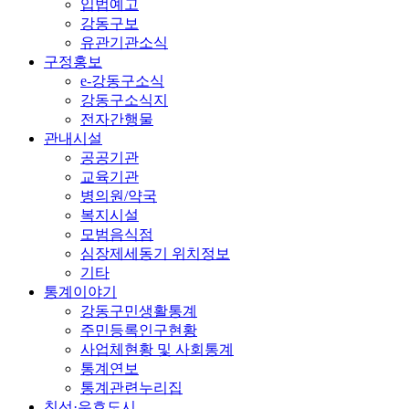
입법예고
강동구보
유관기관소식
구정홍보
e-강동구소식
강동구소식지
전자간행물
관내시설
공공기관
교육기관
병의원/약국
복지시설
모범음식점
심장제세동기 위치정보
기타
통계이야기
강동구민생활통계
주민등록인구현황
사업체현황 및 사회통계
통계연보
통계관련누리집
친선·우호도시