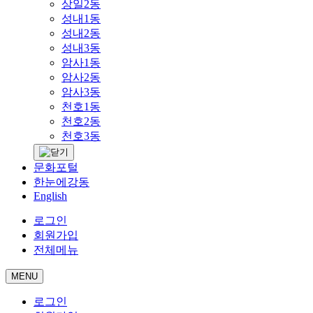
상일2동
성내1동
성내2동
성내3동
암사1동
암사2동
암사3동
천호1동
천호2동
천호3동
문화포털
한눈에강동
English
로그인
회원가입
전체메뉴
MENU
로그인