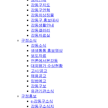
강동구지도
강동구연혁
강동의상징물
강동구 홍보대사
강동생활안내
강동갤러리
강동자료실
구정소식
강동소식
생생통통 홍보영상
보도자료
언론에서본강동
대외평가 수상현황
고시/공고
채용공고
입법예고
강동구보
유관기관소식
구정홍보
e-강동구소식
강동구소식지