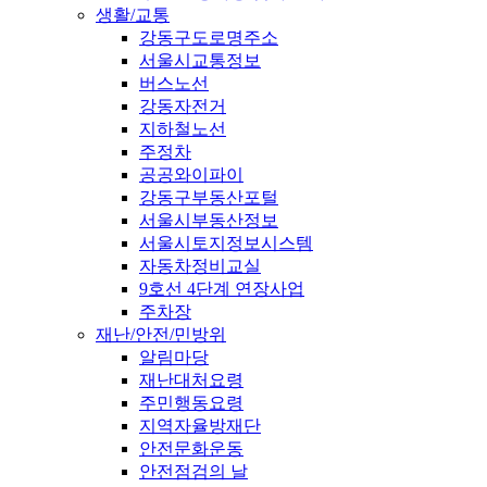
생활/교통
강동구도로명주소
서울시교통정보
버스노선
강동자전거
지하철노선
주정차
공공와이파이
강동구부동산포털
서울시부동산정보
서울시토지정보시스템
자동차정비교실
9호선 4단계 연장사업
주차장
재난/안전/민방위
알림마당
재난대처요령
주민행동요령
지역자율방재단
안전문화운동
안전점검의 날