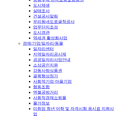
도시재생
실태조사
건설공사알림
우리동네도로굴착공사
업무단지조성
도시경관
역세권 활성화사업
경제/기업/일자리/동물
일자리센터
지역일자리공시제
공공일자리사업안내
소상공인지원
강동사랑상품권
골목형상점가
사회적기업·마을기업
협동조합
엔젤공방거리
사회적경제쇼핑몰
물가정보
미취업 청년 어학 및 자격시험 응시료 지원사
업