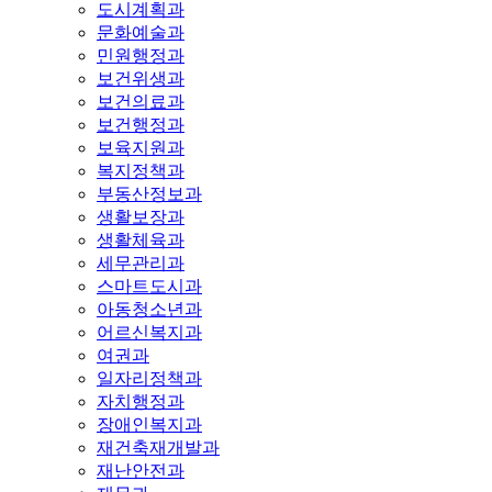
도시계획과
문화예술과
민원행정과
보건위생과
보건의료과
보건행정과
보육지원과
복지정책과
부동산정보과
생활보장과
생활체육과
세무관리과
스마트도시과
아동청소년과
어르신복지과
여권과
일자리정책과
자치행정과
장애인복지과
재건축재개발과
재난안전과