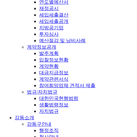
연도별예산서
재정공시
세입세출결산
세입세출공개
지방공기업
투자심사
예산절감 및 낭비사례
계약정보공개
발주계획
입찰정보현황
계약현황
대금지급정보
계약관련서식
참여희망업체 견적서 제출
법규/자치법규
대한민국현행법령
생활법령정보
자치법규
강동소개
강동구안내
행정조직
청사안내