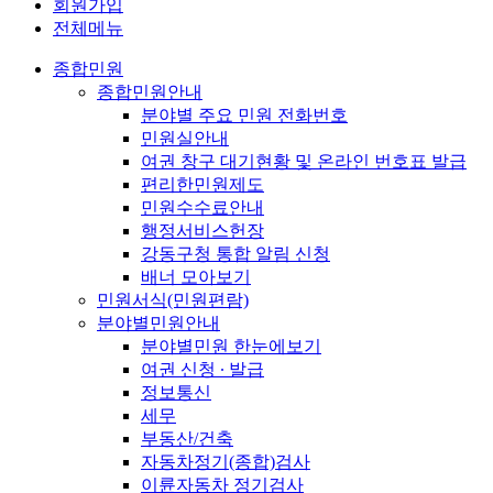
회원가입
전체메뉴
종합민원
종합민원안내
분야별 주요 민원 전화번호
민원실안내
여권 창구 대기현황 및 온라인 번호표 발급
편리한민원제도
민원수수료안내
행정서비스헌장
강동구청 통합 알림 신청
배너 모아보기
민원서식(민원편람)
분야별민원안내
분야별민원 한눈에보기
여권 신청 ∙ 발급
정보통신
세무
부동산/건축
자동차정기(종합)검사
이륜자동차 정기검사