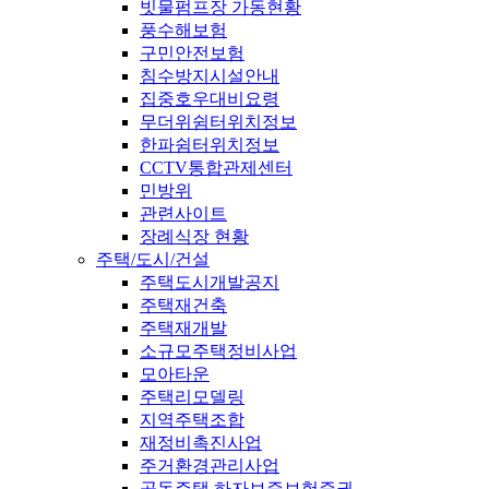
빗물펌프장 가동현황
풍수해보험
구민안전보험
침수방지시설안내
집중호우대비요령
무더위쉼터위치정보
한파쉼터위치정보
CCTV통합관제센터
민방위
관련사이트
장례식장 현황
주택/도시/건설
주택도시개발공지
주택재건축
주택재개발
소규모주택정비사업
모아타운
주택리모델링
지역주택조합
재정비촉진사업
주거환경관리사업
공동주택 하자보증보험증권