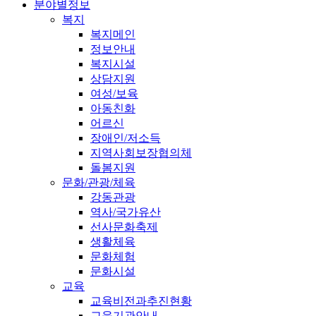
분야별정보
복지
복지메인
정보안내
복지시설
상담지원
여성/보육
아동친화
어르신
장애인/저소득
지역사회보장협의체
돌봄지원
문화/관광/체육
강동관광
역사/국가유산
선사문화축제
생활체육
문화체험
문화시설
교육
교육비전과추진현황
교육기관안내