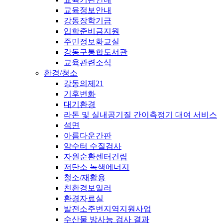
교육정보안내
강동장학기금
입학준비금지원
주민정보화교실
강동구통합도서관
교육관련소식
환경/청소
강동의제21
기후변화
대기환경
라돈 및 실내공기질 간이측정기 대여 서비스
석면
아름다운간판
약수터 수질검사
자원순환센터건립
저탄소 녹색에너지
청소/재활용
친환경보일러
환경자료실
발전소주변지역지원사업
수산물 방사능 검사 결과