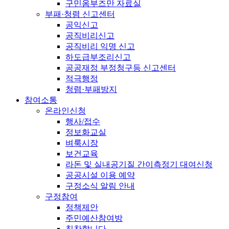
구민옴부즈만 자료실
부패·청렴 신고센터
공익신고
공직비리신고
공직비리 익명 신고
하도급부조리신고
공공재정 부정청구등 신고센터
적극행정
청렴·부패방지
참여소통
온라인신청
행사/접수
정보화교실
벼룩시장
보건교육
라돈 및 실내공기질 간이측정기 대여신청
공공시설 이용 예약
구정소식 알림 안내
구정참여
정책제안
주민예산참여방
칭찬합니다