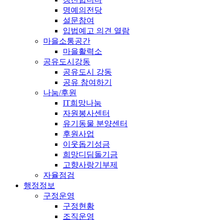
명예의전당
설문참여
입법예고 의견 열람
마을소통공간
마을활력소
공유도시강동
공유도시 강동
공유 참여하기
나눔/후원
IT희망나눔
자원봉사센터
유기동물 분양센터
후원사업
이웃돕기성금
희망디딤돌기금
고향사랑기부제
자율점검
행정정보
구정운영
구정현황
조직운영