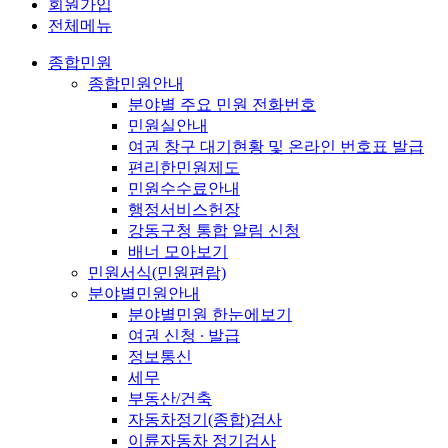
회원가입
전체메뉴
종합민원
종합민원안내
분야별 주요 민원 전화번호
민원실안내
여권 창구 대기현황 및 온라인 번호표 발급
편리한민원제도
민원수수료안내
행정서비스헌장
강동구청 통합 알림 신청
배너 모아보기
민원서식(민원편람)
분야별민원안내
분야별민원 한눈에보기
여권 신청 ∙ 발급
정보통신
세무
부동산/건축
자동차정기(종합)검사
이륜자동차 정기검사