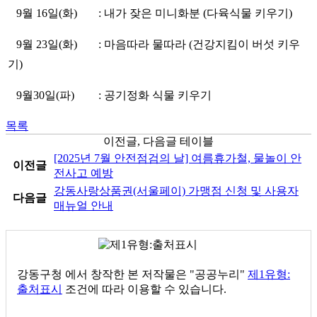
9월 16일(화)
: 내가 잦은 미니화분 (다육식물 키우기)
9월 23일(화)
: 마음따라 물따라 (건강지킴이 버섯 키우
기)
9월30일(파)
: 공기정화 식물 키우기
목록
이전글, 다음글 테이블
[2025년 7월 안전점검의 날] 여름휴가철, 물놀이 안
이전글
전사고 예방
강동사랑상품권(서울페이) 가맹점 신청 및 사용자
다음글
매뉴얼 안내
강동구청
에서 창작한 본 저작물은 "공공누리"
제1유형:
출처표시
조건에 따라 이용할 수 있습니다.