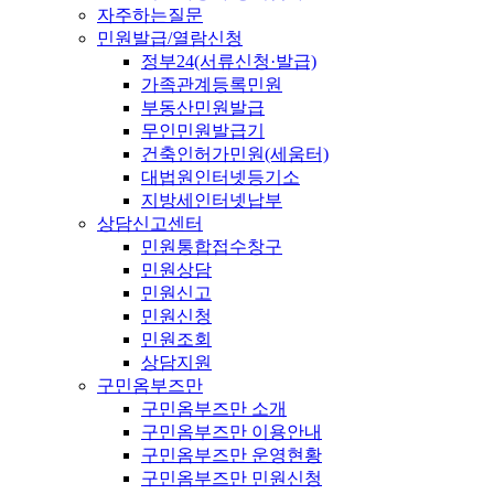
자주하는질문
민원발급/열람신청
정부24(서류신청·발급)
가족관계등록민원
부동산민원발급
무인민원발급기
건축인허가민원(세움터)
대법원인터넷등기소
지방세인터넷납부
상담신고센터
민원통합접수창구
민원상담
민원신고
민원신청
민원조회
상담지원
구민옴부즈만
구민옴부즈만 소개
구민옴부즈만 이용안내
구민옴부즈만 운영현황
구민옴부즈만 민원신청