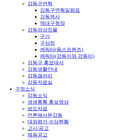
강동구연혁
강동구연혁일람표
강동역사
역대구청장
강동의상징물
구가
구상징
캐릭터(움스프렌즈)
캐릭터(강동이와 강동미)
강동구 홍보대사
강동생활안내
강동갤러리
강동자료실
구정소식
강동소식
생생통통 홍보영상
보도자료
언론에서본강동
대외평가 수상현황
고시/공고
채용공고