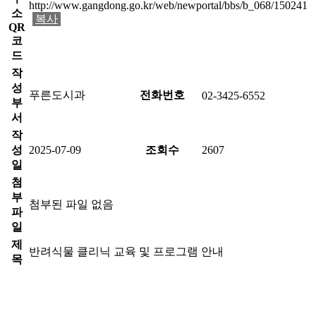
http://www.gangdong.go.kr/web/newportal/bbs/b_068/150241
소
복사
QR
코
드
작
성
푸른도시과
전화번호
02-3425-6552
부
서
작
성
2025-07-09
조회수
2607
일
첨
부
첨부된 파일 없음
파
일
제
반려식물 클리닉 교육 및 프로그램 안내
목