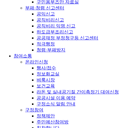
구민옴부즈만 자료실
부패·청렴 신고센터
공익신고
공직비리신고
공직비리 익명 신고
하도급부조리신고
공공재정 부정청구등 신고센터
적극행정
청렴·부패방지
참여소통
온라인신청
행사/접수
정보화교실
벼룩시장
보건교육
라돈 및 실내공기질 간이측정기 대여신청
공공시설 이용 예약
구정소식 알림 안내
구정참여
정책제안
주민예산참여방
칭찬합니다