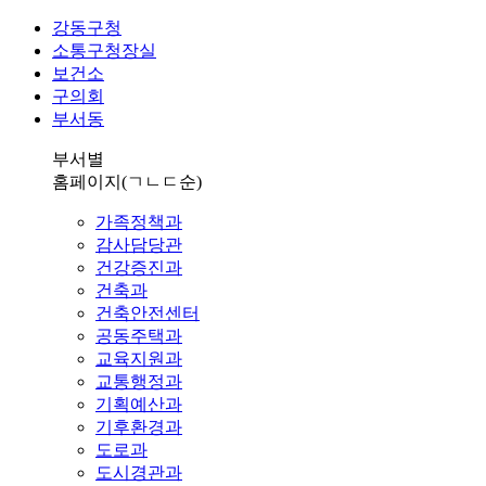
강동구청
소통구청장실
보건소
구의회
부서동
부서별
홈페이지
(ㄱㄴㄷ순)
가족정책과
감사담당관
건강증진과
건축과
건축안전센터
공동주택과
교육지원과
교통행정과
기획예산과
기후환경과
도로과
도시경관과