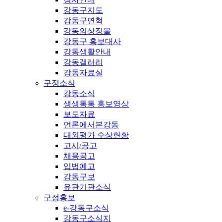
강동구지도
강동구연혁
강동의상징물
강동구 홍보대사
강동생활안내
강동갤러리
강동자료실
구정소식
강동소식
생생통통 홍보영상
보도자료
언론에서본강동
대외평가 수상현황
고시/공고
채용공고
입법예고
강동구보
유관기관소식
구정홍보
e-강동구소식
강동구소식지