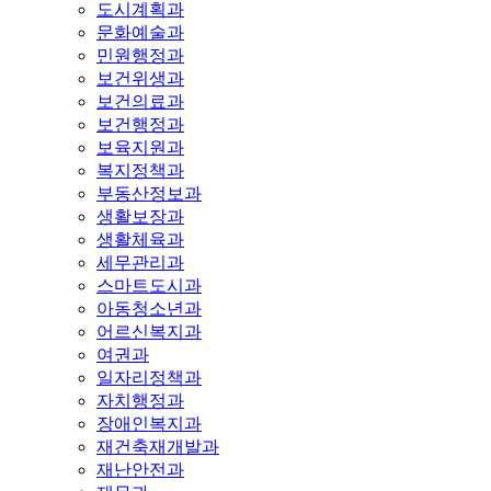
도시계획과
문화예술과
민원행정과
보건위생과
보건의료과
보건행정과
보육지원과
복지정책과
부동산정보과
생활보장과
생활체육과
세무관리과
스마트도시과
아동청소년과
어르신복지과
여권과
일자리정책과
자치행정과
장애인복지과
재건축재개발과
재난안전과