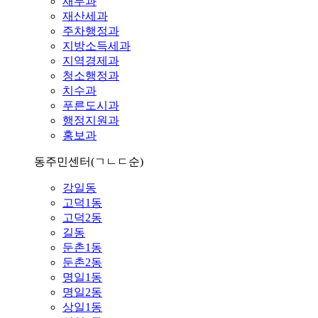
재무과
재산세과
주차행정과
지방소득세과
지역경제과
청소행정과
치수과
푸른도시과
행정지원과
홍보과
동주민센터
(ㄱㄴㄷ순)
강일동
고덕1동
고덕2동
길동
둔촌1동
둔촌2동
명일1동
명일2동
상일1동