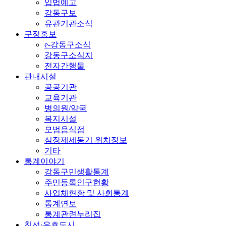
입법예고
강동구보
유관기관소식
구정홍보
e-강동구소식
강동구소식지
전자간행물
관내시설
공공기관
교육기관
병의원/약국
복지시설
모범음식점
심장제세동기 위치정보
기타
통계이야기
강동구민생활통계
주민등록인구현황
사업체현황 및 사회통계
통계연보
통계관련누리집
친선·우호도시