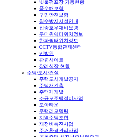
빗물펌프장 가동현황
풍수해보험
구민안전보험
침수방지시설안내
집중호우대비요령
무더위쉼터위치정보
한파쉼터위치정보
CCTV통합관제센터
민방위
관련사이트
장례식장 현황
주택/도시/건설
주택도시개발공지
주택재건축
주택재개발
소규모주택정비사업
모아타운
주택리모델링
지역주택조합
재정비촉진사업
주거환경관리사업
공동주택 하자보증보험증권