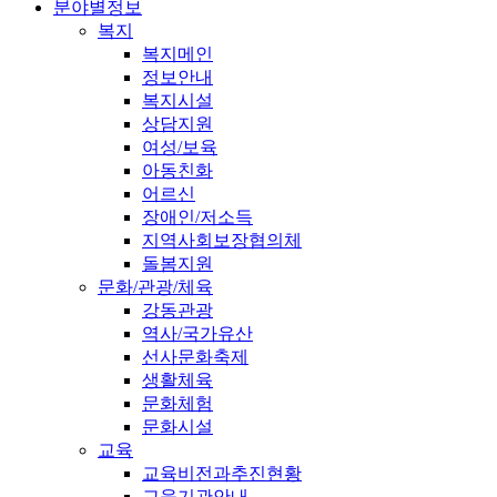
분야별정보
복지
복지메인
정보안내
복지시설
상담지원
여성/보육
아동친화
어르신
장애인/저소득
지역사회보장협의체
돌봄지원
문화/관광/체육
강동관광
역사/국가유산
선사문화축제
생활체육
문화체험
문화시설
교육
교육비전과추진현황
교육기관안내