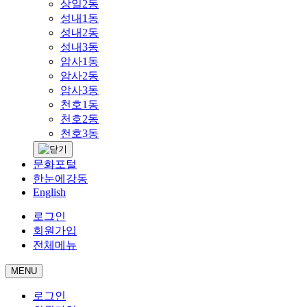
상일2동
성내1동
성내2동
성내3동
암사1동
암사2동
암사3동
천호1동
천호2동
천호3동
문화포털
한눈에강동
English
로그인
회원가입
전체메뉴
MENU
로그인