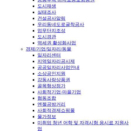
도시재생
실태조사
건설공사알림
우리동네도로굴착공사
업무단지조성
도시경관
역세권 활성화사업
경제/기업/일자리/동물
일자리센터
지역일자리공시제
공공일자리사업안내
소상공인지원
강동사랑상품권
골목형상점가
사회적기업·마을기업
협동조합
엔젤공방거리
사회적경제쇼핑몰
물가정보
미취업 청년 어학 및 자격시험 응시료 지원사
업