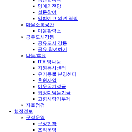
명예의전당
설문참여
입법예고 의견 열람
마을소통공간
마을활력소
공유도시강동
공유도시 강동
공유 참여하기
나눔/후원
IT희망나눔
자원봉사센터
유기동물 분양센터
후원사업
이웃돕기성금
희망디딤돌기금
고향사랑기부제
자율점검
행정정보
구정운영
구정현황
조직운영