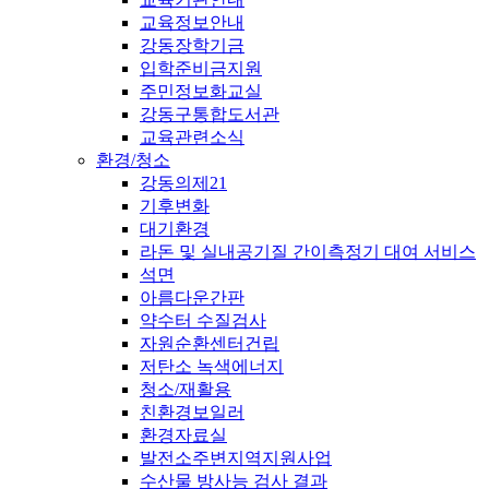
교육정보안내
강동장학기금
입학준비금지원
주민정보화교실
강동구통합도서관
교육관련소식
환경/청소
강동의제21
기후변화
대기환경
라돈 및 실내공기질 간이측정기 대여 서비스
석면
아름다운간판
약수터 수질검사
자원순환센터건립
저탄소 녹색에너지
청소/재활용
친환경보일러
환경자료실
발전소주변지역지원사업
수산물 방사능 검사 결과