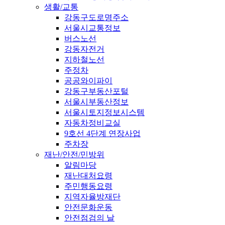
생활/교통
강동구도로명주소
서울시교통정보
버스노선
강동자전거
지하철노선
주정차
공공와이파이
강동구부동산포털
서울시부동산정보
서울시토지정보시스템
자동차정비교실
9호선 4단계 연장사업
주차장
재난/안전/민방위
알림마당
재난대처요령
주민행동요령
지역자율방재단
안전문화운동
안전점검의 날