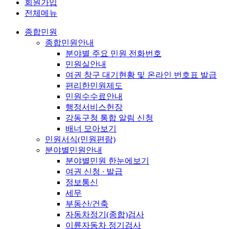
회원가입
전체메뉴
종합민원
종합민원안내
분야별 주요 민원 전화번호
민원실안내
여권 창구 대기현황 및 온라인 번호표 발급
편리한민원제도
민원수수료안내
행정서비스헌장
강동구청 통합 알림 신청
배너 모아보기
민원서식(민원편람)
분야별민원안내
분야별민원 한눈에보기
여권 신청 ∙ 발급
정보통신
세무
부동산/건축
자동차정기(종합)검사
이륜자동차 정기검사