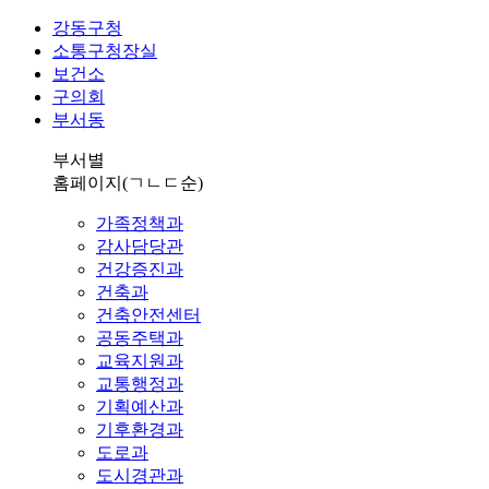
강동구청
소통구청장실
보건소
구의회
부서동
부서별
홈페이지
(ㄱㄴㄷ순)
가족정책과
감사담당관
건강증진과
건축과
건축안전센터
공동주택과
교육지원과
교통행정과
기획예산과
기후환경과
도로과
도시경관과