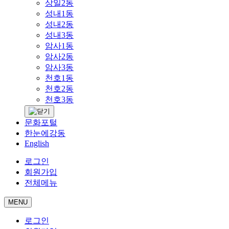
상일2동
성내1동
성내2동
성내3동
암사1동
암사2동
암사3동
천호1동
천호2동
천호3동
문화포털
한눈에강동
English
로그인
회원가입
전체메뉴
MENU
로그인