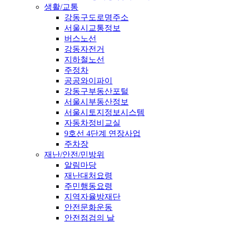
생활/교통
강동구도로명주소
서울시교통정보
버스노선
강동자전거
지하철노선
주정차
공공와이파이
강동구부동산포털
서울시부동산정보
서울시토지정보시스템
자동차정비교실
9호선 4단계 연장사업
주차장
재난/안전/민방위
알림마당
재난대처요령
주민행동요령
지역자율방재단
안전문화운동
안전점검의 날