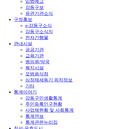
입법예고
강동구보
유관기관소식
구정홍보
e-강동구소식
강동구소식지
전자간행물
관내시설
공공기관
교육기관
병의원/약국
복지시설
모범음식점
심장제세동기 위치정보
기타
통계이야기
강동구민생활통계
주민등록인구현황
사업체현황 및 사회통계
통계연보
통계관련누리집
친선·우호도시