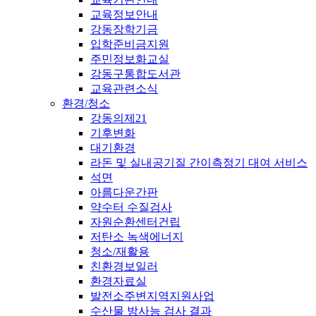
교육정보안내
강동장학기금
입학준비금지원
주민정보화교실
강동구통합도서관
교육관련소식
환경/청소
강동의제21
기후변화
대기환경
라돈 및 실내공기질 간이측정기 대여 서비스
석면
아름다운간판
약수터 수질검사
자원순환센터건립
저탄소 녹색에너지
청소/재활용
친환경보일러
환경자료실
발전소주변지역지원사업
수산물 방사능 검사 결과