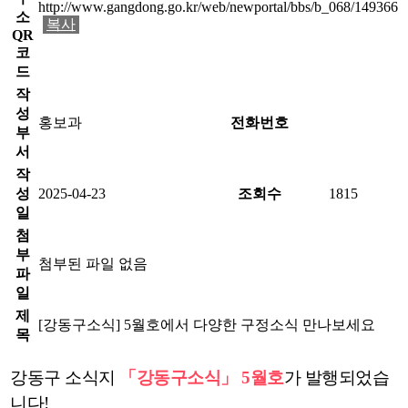
http://www.gangdong.go.kr/web/newportal/bbs/b_068/149366
소
복사
QR
코
드
작
성
홍보과
전화번호
부
서
작
성
2025-04-23
조회수
1815
일
첨
부
첨부된 파일 없음
파
일
제
[강동구소식] 5월호에서 다양한 구정소식 만나보세요
목
강동구 소식지
「강동구소식」
5
월호
가 발행되었습
니다!