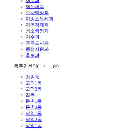
재무과
재산세과
주차행정과
지방소득세과
지역경제과
청소행정과
치수과
푸른도시과
행정지원과
홍보과
동주민센터
(ㄱㄴㄷ순)
강일동
고덕1동
고덕2동
길동
둔촌1동
둔촌2동
명일1동
명일2동
상일1동