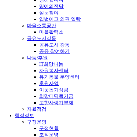
명예의전당
설문참여
입법예고 의견 열람
마을소통공간
마을활력소
공유도시강동
공유도시 강동
공유 참여하기
나눔/후원
IT희망나눔
자원봉사센터
유기동물 분양센터
후원사업
이웃돕기성금
희망디딤돌기금
고향사랑기부제
자율점검
행정정보
구정운영
구정현황
조직운영