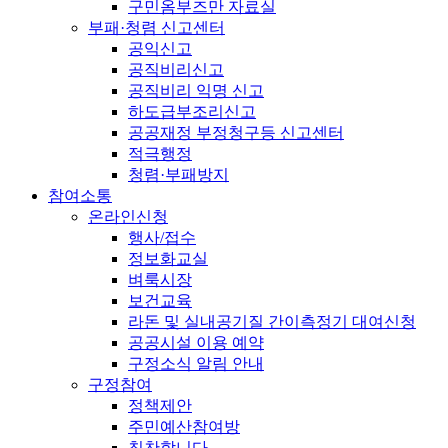
구민옴부즈만 자료실
부패·청렴 신고센터
공익신고
공직비리신고
공직비리 익명 신고
하도급부조리신고
공공재정 부정청구등 신고센터
적극행정
청렴·부패방지
참여소통
온라인신청
행사/접수
정보화교실
벼룩시장
보건교육
라돈 및 실내공기질 간이측정기 대여신청
공공시설 이용 예약
구정소식 알림 안내
구정참여
정책제안
주민예산참여방
칭찬합니다