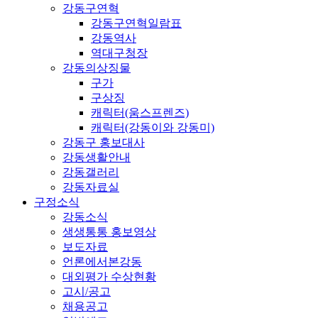
강동구연혁
강동구연혁일람표
강동역사
역대구청장
강동의상징물
구가
구상징
캐릭터(움스프렌즈)
캐릭터(강동이와 강동미)
강동구 홍보대사
강동생활안내
강동갤러리
강동자료실
구정소식
강동소식
생생통통 홍보영상
보도자료
언론에서본강동
대외평가 수상현황
고시/공고
채용공고