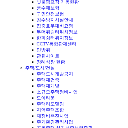
빗물펌프장 가동현황
풍수해보험
구민안전보험
침수방지시설안내
집중호우대비요령
무더위쉼터위치정보
한파쉼터위치정보
CCTV통합관제센터
민방위
관련사이트
장례식장 현황
주택/도시/건설
주택도시개발공지
주택재건축
주택재개발
소규모주택정비사업
모아타운
주택리모델링
지역주택조합
재정비촉진사업
주거환경관리사업
공동주택 하자보증보험증권