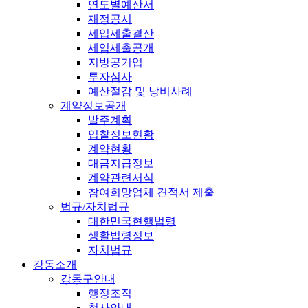
연도별예산서
재정공시
세입세출결산
세입세출공개
지방공기업
투자심사
예산절감 및 낭비사례
계약정보공개
발주계획
입찰정보현황
계약현황
대금지급정보
계약관련서식
참여희망업체 견적서 제출
법규/자치법규
대한민국현행법령
생활법령정보
자치법규
강동소개
강동구안내
행정조직
청사안내