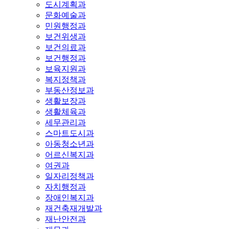
도시계획과
문화예술과
민원행정과
보건위생과
보건의료과
보건행정과
보육지원과
복지정책과
부동산정보과
생활보장과
생활체육과
세무관리과
스마트도시과
아동청소년과
어르신복지과
여권과
일자리정책과
자치행정과
장애인복지과
재건축재개발과
재난안전과