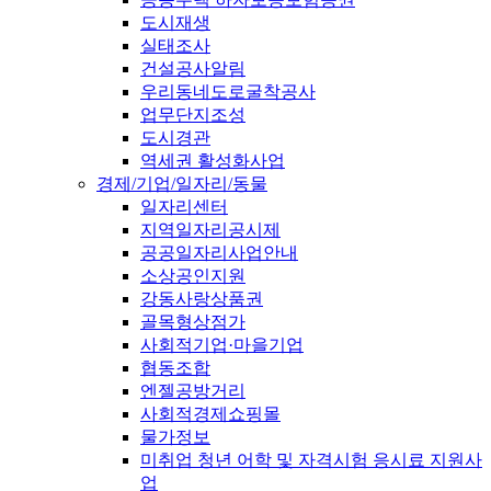
도시재생
실태조사
건설공사알림
우리동네도로굴착공사
업무단지조성
도시경관
역세권 활성화사업
경제/기업/일자리/동물
일자리센터
지역일자리공시제
공공일자리사업안내
소상공인지원
강동사랑상품권
골목형상점가
사회적기업·마을기업
협동조합
엔젤공방거리
사회적경제쇼핑몰
물가정보
미취업 청년 어학 및 자격시험 응시료 지원사
업