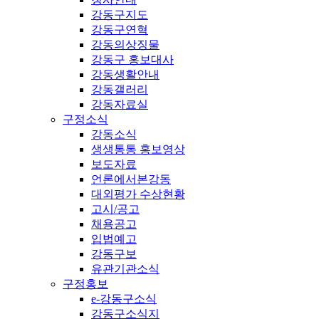
강동구지도
강동구연혁
강동의상징물
강동구 홍보대사
강동생활안내
강동갤러리
강동자료실
구정소식
강동소식
생생통통 홍보영상
보도자료
언론에서본강동
대외평가 수상현황
고시/공고
채용공고
입법예고
강동구보
유관기관소식
구정홍보
e-강동구소식
강동구소식지