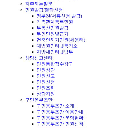
자주하는질문
민원발급/열람신청
정부24(서류신청·발급)
가족관계등록민원
부동산민원발급
무인민원발급기
건축인허가민원(세움터)
대법원인터넷등기소
지방세인터넷납부
상담신고센터
민원통합접수창구
민원상담
민원신고
민원신청
민원조회
상담지원
구민옴부즈만
구민옴부즈만 소개
구민옴부즈만 이용안내
구민옴부즈만 운영현황
구민옴부즈만 민원신청