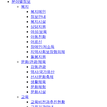
분야별정보
복지
복지메인
정보안내
복지시설
상담지원
여성/보육
아동친화
어르신
장애인/저소득
지역사회보장협의체
돌봄지원
문화/관광/체육
강동관광
역사/국가유산
선사문화축제
생활체육
문화체험
문화시설
교육
교육비전과추진현황
교육기관안내