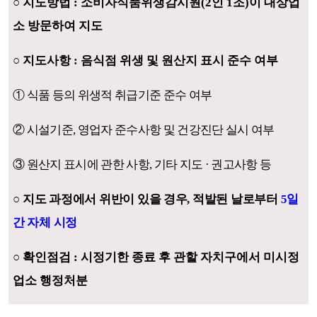
○
지도방법
:
소비자식품위생감시원
(2
인
1
조
)
이 대상업
소 방문하여 지도
○
지도사항
:
음식점 위생 및 원산지 표시 준수 여부
①
식품 등의 위생적 취급기준 준수 여부
②
시설기준
,
영업자 준수사항 및 건강진단 실시 여부
③
원산지 표시에 관한 사항
,
기타 지도
·
권고사항 등
○
지도 과정에서 위반이 있을 경우
,
적발된 날로부터
5
일
간 자체 시정
○
확인점검
:
시정기한 종료 후 관할 자치구에서 미시정
업소 행정처분