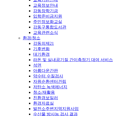
교육정보안내
강동장학기금
입학준비금지원
주민정보화교실
강동구통합도서관
교육관련소식
환경/청소
강동의제21
기후변화
대기환경
라돈 및 실내공기질 간이측정기 대여 서비스
석면
아름다운간판
약수터 수질검사
자원순환센터건립
저탄소 녹색에너지
청소/재활용
친환경보일러
환경자료실
발전소주변지역지원사업
수산물 방사능 검사 결과