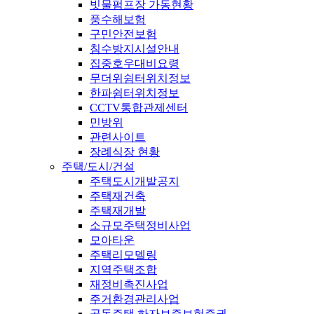
빗물펌프장 가동현황
풍수해보험
구민안전보험
침수방지시설안내
집중호우대비요령
무더위쉼터위치정보
한파쉼터위치정보
CCTV통합관제센터
민방위
관련사이트
장례식장 현황
주택/도시/건설
주택도시개발공지
주택재건축
주택재개발
소규모주택정비사업
모아타운
주택리모델링
지역주택조합
재정비촉진사업
주거환경관리사업
공동주택 하자보증보험증권