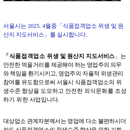
서울시는
2025. 4
월중
「
식품접객업소 위생 및 원
산지
지도서비
스
」
를
실
시합니다
.
「
식품접객업소 위
생 및 원산지 지도서비스
」
는
안전한 먹을거리를
제공해야 하는 영업주의 의무
와 책임을 환기시키고
,
영업주의
자율적 위생관리
참여를 유도함으로써 서울시 식품접객업소
의 위
생수준 향상을 도모하고
안전한 외식문화를 조성
하기 위한
사
업입니다
.
대상업소 관계자분께서는 영업에 다소 불편하시더
라도 식품접객업소의 위생수준 향상을 위한 기회