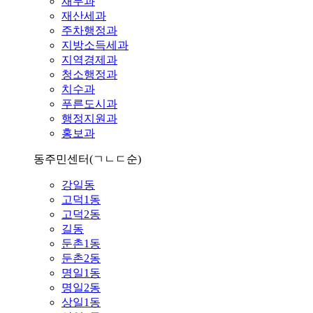
재무과
재산세과
주차행정과
지방소득세과
지역경제과
청소행정과
치수과
푸른도시과
행정지원과
홍보과
동주민센터
(ㄱㄴㄷ순)
강일동
고덕1동
고덕2동
길동
둔촌1동
둔촌2동
명일1동
명일2동
상일1동