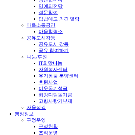
명예의전당
설문참여
입법예고 의견 열람
마을소통공간
마을활력소
공유도시강동
공유도시 강동
공유 참여하기
나눔/후원
IT희망나눔
자원봉사센터
유기동물 분양센터
후원사업
이웃돕기성금
희망디딤돌기금
고향사랑기부제
자율점검
행정정보
구정운영
구정현황
조직운영