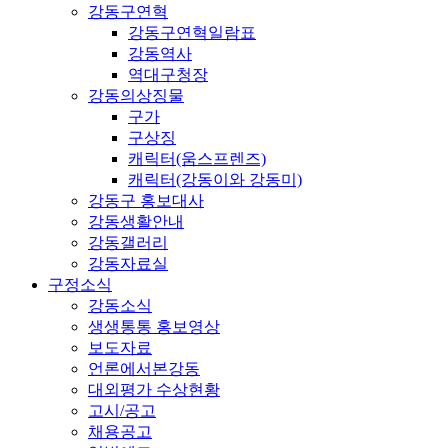
강동구연혁
강동구연혁일람표
강동역사
역대구청장
강동의상징물
구가
구상징
캐릭터(움스프렌즈)
캐릭터(강동이와 강동미)
강동구 홍보대사
강동생활안내
강동갤러리
강동자료실
구정소식
강동소식
생생통통 홍보영상
보도자료
언론에서본강동
대외평가 수상현황
고시/공고
채용공고