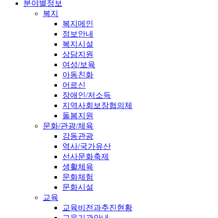
분야별정보
복지
복지메인
정보안내
복지시설
상담지원
여성/보육
아동친화
어르신
장애인/저소득
지역사회보장협의체
돌봄지원
문화/관광/체육
강동관광
역사/국가유산
선사문화축제
생활체육
문화체험
문화시설
교육
교육비전과추진현황
교육기관안내