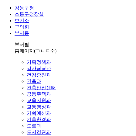
강동구청
소통구청장실
보건소
구의회
부서동
부서별
홈페이지
(ㄱㄴㄷ순)
가족정책과
감사담당관
건강증진과
건축과
건축안전센터
공동주택과
교육지원과
교통행정과
기획예산과
기후환경과
도로과
도시경관과