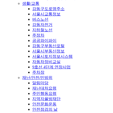
생활/교통
강동구도로명주소
서울시교통정보
버스노선
강동자전거
지하철노선
주정차
공공와이파이
강동구부동산포털
서울시부동산정보
서울시토지정보시스템
자동차정비교실
9호선 4단계 연장사업
주차장
재난/안전/민방위
알림마당
재난대처요령
주민행동요령
지역자율방재단
안전문화운동
안전점검의 날