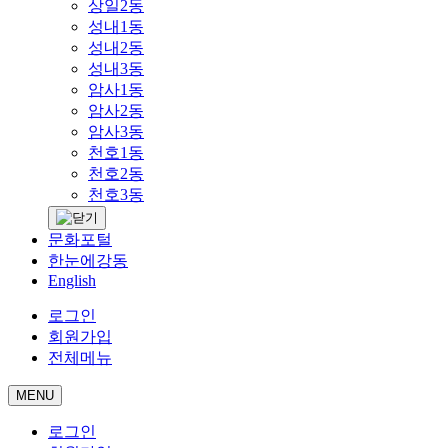
상일2동
성내1동
성내2동
성내3동
암사1동
암사2동
암사3동
천호1동
천호2동
천호3동
문화포털
한눈에강동
English
로그인
회원가입
전체메뉴
MENU
로그인