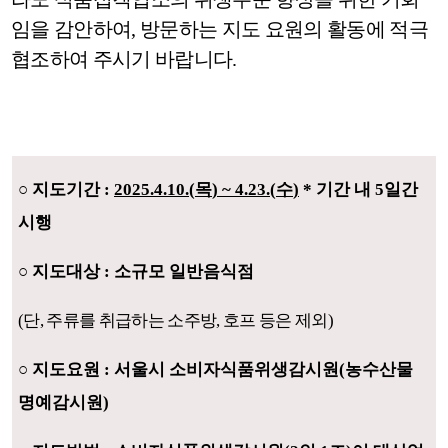
임을 감안하여
,
방문하는 지도 요원의 활동에 적극
협조하여 주시기 바랍니다
.
○
지도기간
:
2025.4.10.(
목
) ~ 4.23.(
수
)
*
기간 내
5
일간
시행
○
지도대상
:
소규모 일반음식점
(
단
,
주류를 취급하는 소주방
,
호프 등은 제외
)
○
지도요원
:
서울시 소비자식품위생감시원
(
농수산물
명예감시원
)