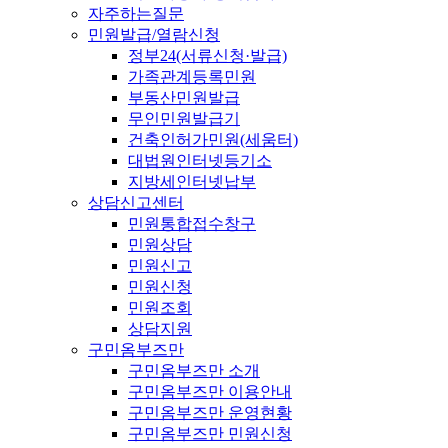
자주하는질문
민원발급/열람신청
정부24(서류신청·발급)
가족관계등록민원
부동산민원발급
무인민원발급기
건축인허가민원(세움터)
대법원인터넷등기소
지방세인터넷납부
상담신고센터
민원통합접수창구
민원상담
민원신고
민원신청
민원조회
상담지원
구민옴부즈만
구민옴부즈만 소개
구민옴부즈만 이용안내
구민옴부즈만 운영현황
구민옴부즈만 민원신청