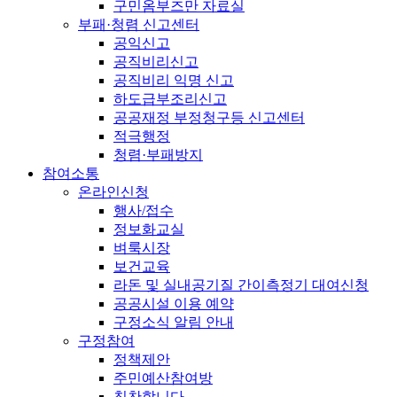
구민옴부즈만 자료실
부패·청렴 신고센터
공익신고
공직비리신고
공직비리 익명 신고
하도급부조리신고
공공재정 부정청구등 신고센터
적극행정
청렴·부패방지
참여소통
온라인신청
행사/접수
정보화교실
벼룩시장
보건교육
라돈 및 실내공기질 간이측정기 대여신청
공공시설 이용 예약
구정소식 알림 안내
구정참여
정책제안
주민예산참여방
칭찬합니다