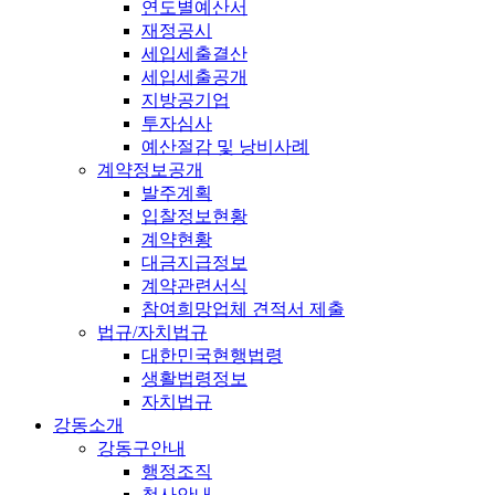
연도별예산서
재정공시
세입세출결산
세입세출공개
지방공기업
투자심사
예산절감 및 낭비사례
계약정보공개
발주계획
입찰정보현황
계약현황
대금지급정보
계약관련서식
참여희망업체 견적서 제출
법규/자치법규
대한민국현행법령
생활법령정보
자치법규
강동소개
강동구안내
행정조직
청사안내