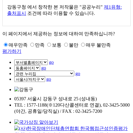
강동구청
에서 창작한 본 저작물은 "공공누리"
제1유형:
출처표시
조건에 따라 이용할 수 있습니다.
이 페이지에서 제공하는 정보에 대하여 만족하십니까?
매우만족
만족
보통
불만
매우 불만족
평가하기
go
go
go
go
05397 서울시 강동구 성내로 25 (성내동)
TEL : 1577-1188(※120다산콜센터로 연결), 02-3425-5000
(야간, 공휴일/당직실) / FAX : 02-3425-7200