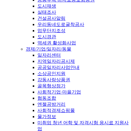
도시재생
실태조사
건설공사알림
우리동네도로굴착공사
업무단지조성
도시경관
역세권 활성화사업
경제/기업/일자리/동물
일자리센터
지역일자리공시제
공공일자리사업안내
소상공인지원
강동사랑상품권
골목형상점가
사회적기업·마을기업
협동조합
엔젤공방거리
사회적경제쇼핑몰
물가정보
미취업 청년 어학 및 자격시험 응시료 지원사
업