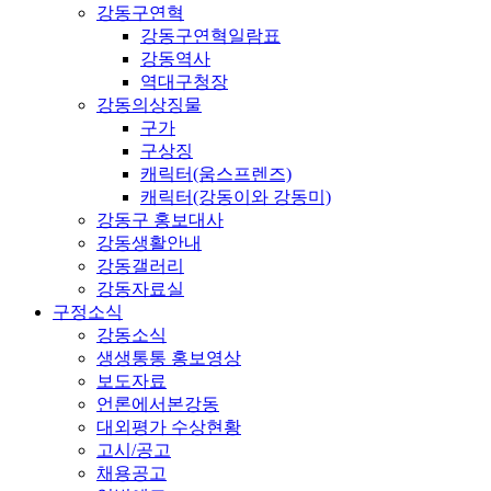
강동구연혁
강동구연혁일람표
강동역사
역대구청장
강동의상징물
구가
구상징
캐릭터(움스프렌즈)
캐릭터(강동이와 강동미)
강동구 홍보대사
강동생활안내
강동갤러리
강동자료실
구정소식
강동소식
생생통통 홍보영상
보도자료
언론에서본강동
대외평가 수상현황
고시/공고
채용공고