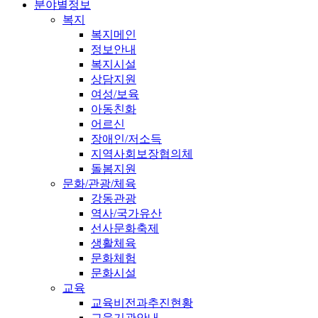
분야별정보
복지
복지메인
정보안내
복지시설
상담지원
여성/보육
아동친화
어르신
장애인/저소득
지역사회보장협의체
돌봄지원
문화/관광/체육
강동관광
역사/국가유산
선사문화축제
생활체육
문화체험
문화시설
교육
교육비전과추진현황
교육기관안내