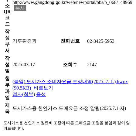
http://www.gangdong.go.kr/web/newportal/bbs/b_068/148969
소
복사
QR
코
드
작
성
기후환경과
전화번호
02-3425-5953
부
서
작
성
2025-03-17
조회수
2147
일
첨
(붙임) 도시가스 소비자요금 조정내역(2025. 7. 1.).hwpx
부
(90.5KB)
바로보기
파
점자(첨부)
음성
일
제
도시가스용 천연가스 도매요금 조정 알림(2025.7.1.자)
목
도시가스용 천연가스 원료비 조정에 따른 도매요금 조정을 붙임과 같이 알
려드립니다.