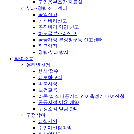
구민옴부즈만 자료실
부패·청렴 신고센터
공익신고
공직비리신고
공직비리 익명 신고
하도급부조리신고
공공재정 부정청구등 신고센터
적극행정
청렴·부패방지
참여소통
온라인신청
행사/접수
정보화교실
벼룩시장
보건교육
라돈 및 실내공기질 간이측정기 대여신청
공공시설 이용 예약
구정소식 알림 안내
구정참여
정책제안
주민예산참여방
칭찬합니다