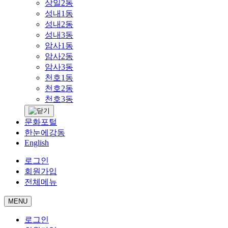
상일2동
성내1동
성내2동
성내3동
암사1동
암사2동
암사3동
천호1동
천호2동
천호3동
문화포털
한눈에강동
English
로그인
회원가입
전체메뉴
MENU
로그인