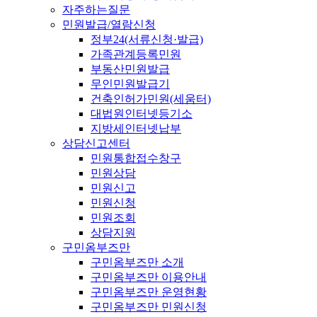
자주하는질문
민원발급/열람신청
정부24(서류신청·발급)
가족관계등록민원
부동산민원발급
무인민원발급기
건축인허가민원(세움터)
대법원인터넷등기소
지방세인터넷납부
상담신고센터
민원통합접수창구
민원상담
민원신고
민원신청
민원조회
상담지원
구민옴부즈만
구민옴부즈만 소개
구민옴부즈만 이용안내
구민옴부즈만 운영현황
구민옴부즈만 민원신청