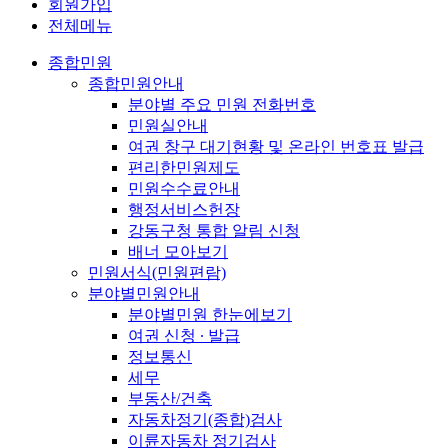
회원가입
전체메뉴
종합민원
종합민원안내
분야별 주요 민원 전화번호
민원실안내
여권 창구 대기현황 및 온라인 번호표 발급
편리한민원제도
민원수수료안내
행정서비스헌장
강동구청 통합 알림 신청
배너 모아보기
민원서식(민원편람)
분야별민원안내
분야별민원 한눈에보기
여권 신청 ∙ 발급
정보통신
세무
부동산/건축
자동차정기(종합)검사
이륜자동차 정기검사