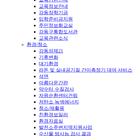
교육정보안내
강동장학기금
입학준비금지원
주민정보화교실
강동구통합도서관
교육관련소식
환경/청소
강동의제21
기후변화
대기환경
라돈 및 실내공기질 간이측정기 대여 서비스
석면
아름다운간판
약수터 수질검사
자원순환센터건립
저탄소 녹색에너지
청소/재활용
친환경보일러
환경자료실
발전소주변지역지원사업
수산물 방사능 검사 결과