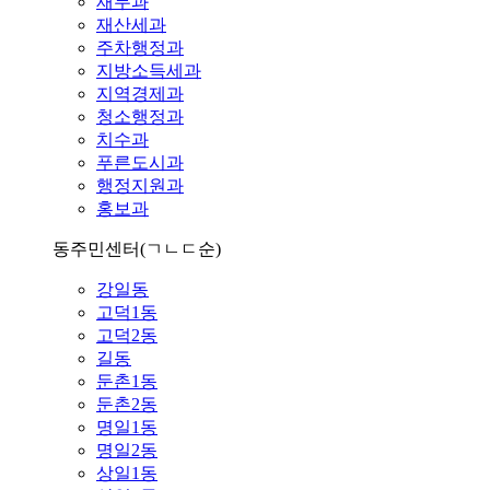
재무과
재산세과
주차행정과
지방소득세과
지역경제과
청소행정과
치수과
푸른도시과
행정지원과
홍보과
동주민센터
(ㄱㄴㄷ순)
강일동
고덕1동
고덕2동
길동
둔촌1동
둔촌2동
명일1동
명일2동
상일1동