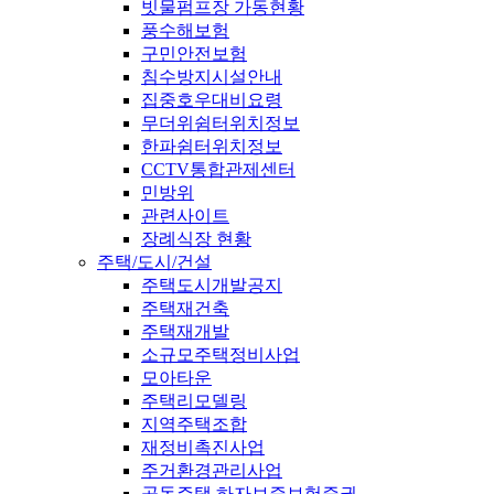
빗물펌프장 가동현황
풍수해보험
구민안전보험
침수방지시설안내
집중호우대비요령
무더위쉼터위치정보
한파쉼터위치정보
CCTV통합관제센터
민방위
관련사이트
장례식장 현황
주택/도시/건설
주택도시개발공지
주택재건축
주택재개발
소규모주택정비사업
모아타운
주택리모델링
지역주택조합
재정비촉진사업
주거환경관리사업
공동주택 하자보증보험증권