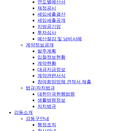
연도별예산서
재정공시
세입세출결산
세입세출공개
지방공기업
투자심사
예산절감 및 낭비사례
계약정보공개
발주계획
입찰정보현황
계약현황
대금지급정보
계약관련서식
참여희망업체 견적서 제출
법규/자치법규
대한민국현행법령
생활법령정보
자치법규
강동소개
강동구안내
행정조직
청사안내