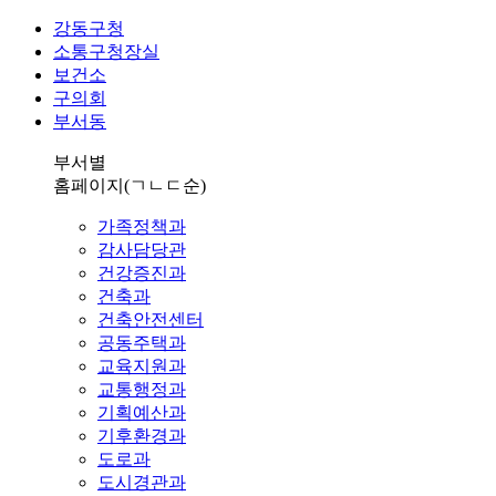
강동구청
소통구청장실
보건소
구의회
부서동
부서별
홈페이지
(ㄱㄴㄷ순)
가족정책과
감사담당관
건강증진과
건축과
건축안전센터
공동주택과
교육지원과
교통행정과
기획예산과
기후환경과
도로과
도시경관과