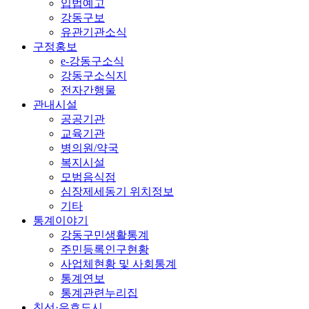
입법예고
강동구보
유관기관소식
구정홍보
e-강동구소식
강동구소식지
전자간행물
관내시설
공공기관
교육기관
병의원/약국
복지시설
모범음식점
심장제세동기 위치정보
기타
통계이야기
강동구민생활통계
주민등록인구현황
사업체현황 및 사회통계
통계연보
통계관련누리집
친선·우호도시