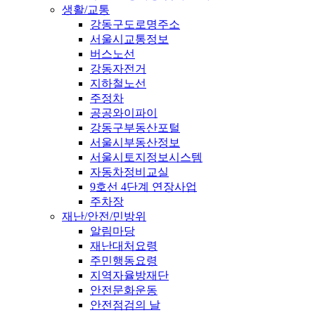
생활/교통
강동구도로명주소
서울시교통정보
버스노선
강동자전거
지하철노선
주정차
공공와이파이
강동구부동산포털
서울시부동산정보
서울시토지정보시스템
자동차정비교실
9호선 4단계 연장사업
주차장
재난/안전/민방위
알림마당
재난대처요령
주민행동요령
지역자율방재단
안전문화운동
안전점검의 날