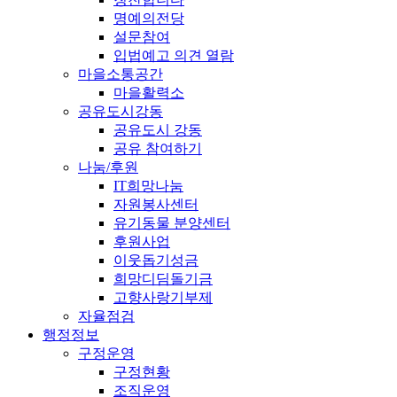
명예의전당
설문참여
입법예고 의견 열람
마을소통공간
마을활력소
공유도시강동
공유도시 강동
공유 참여하기
나눔/후원
IT희망나눔
자원봉사센터
유기동물 분양센터
후원사업
이웃돕기성금
희망디딤돌기금
고향사랑기부제
자율점검
행정정보
구정운영
구정현황
조직운영