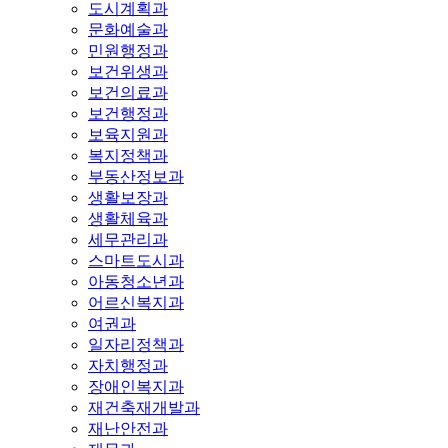
도시계획과
문화예술과
민원행정과
보건위생과
보건의료과
보건행정과
보육지원과
복지정책과
부동산정보과
생활보장과
생활체육과
세무관리과
스마트도시과
아동청소년과
어르신복지과
여권과
일자리정책과
자치행정과
장애인복지과
재건축재개발과
재난안전과