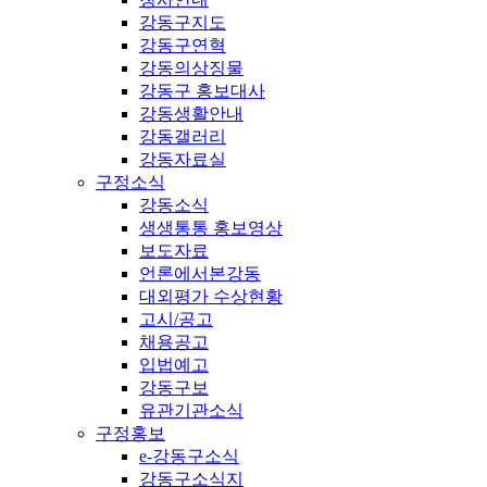
강동구지도
강동구연혁
강동의상징물
강동구 홍보대사
강동생활안내
강동갤러리
강동자료실
구정소식
강동소식
생생통통 홍보영상
보도자료
언론에서본강동
대외평가 수상현황
고시/공고
채용공고
입법예고
강동구보
유관기관소식
구정홍보
e-강동구소식
강동구소식지