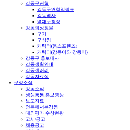
강동구연혁
강동구연혁일람표
강동역사
역대구청장
강동의상징물
구가
구상징
캐릭터(움스프렌즈)
캐릭터(강동이와 강동미)
강동구 홍보대사
강동생활안내
강동갤러리
강동자료실
구정소식
강동소식
생생통통 홍보영상
보도자료
언론에서본강동
대외평가 수상현황
고시/공고
채용공고