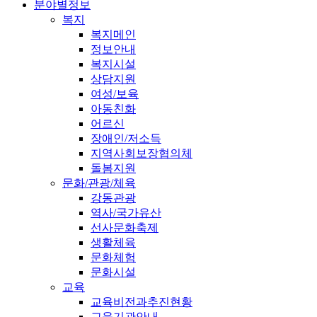
분야별정보
복지
복지메인
정보안내
복지시설
상담지원
여성/보육
아동친화
어르신
장애인/저소득
지역사회보장협의체
돌봄지원
문화/관광/체육
강동관광
역사/국가유산
선사문화축제
생활체육
문화체험
문화시설
교육
교육비전과추진현황
교육기관안내