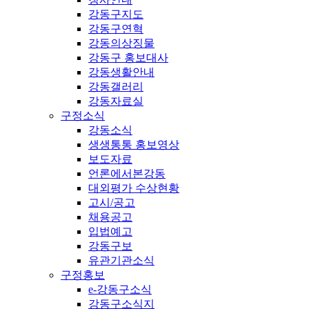
강동구지도
강동구연혁
강동의상징물
강동구 홍보대사
강동생활안내
강동갤러리
강동자료실
구정소식
강동소식
생생통통 홍보영상
보도자료
언론에서본강동
대외평가 수상현황
고시/공고
채용공고
입법예고
강동구보
유관기관소식
구정홍보
e-강동구소식
강동구소식지