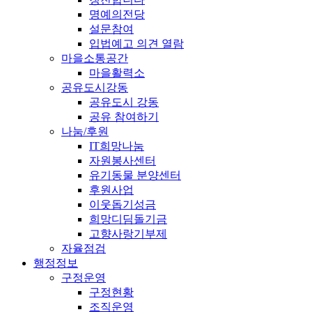
명예의전당
설문참여
입법예고 의견 열람
마을소통공간
마을활력소
공유도시강동
공유도시 강동
공유 참여하기
나눔/후원
IT희망나눔
자원봉사센터
유기동물 분양센터
후원사업
이웃돕기성금
희망디딤돌기금
고향사랑기부제
자율점검
행정정보
구정운영
구정현황
조직운영