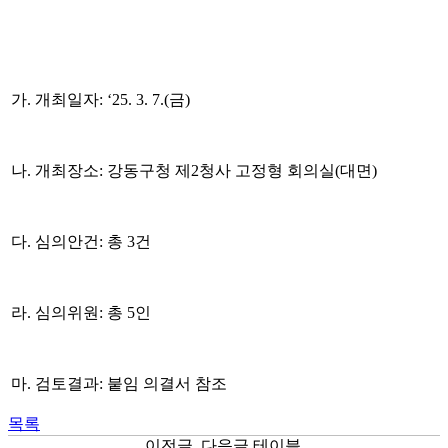
가
.
개최일자
: ‘25. 3. 7.(금
)
나
.
개최장소
:
강동구청 제
2
청사 고정형 회의실
(
대면
)
다
.
심의안건
:
총 3
건
라
.
심의위원
:
총 5
인
마
.
검토결과
:
붙임 의결서 참조
목록
이전글, 다음글 테이블