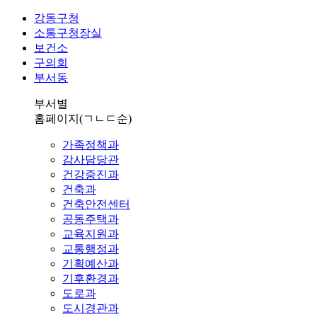
강동구청
소통구청장실
보건소
구의회
부서동
부서별
홈페이지
(ㄱㄴㄷ순)
가족정책과
감사담당관
건강증진과
건축과
건축안전센터
공동주택과
교육지원과
교통행정과
기획예산과
기후환경과
도로과
도시경관과