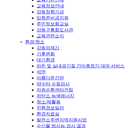
교육정보안내
강동장학기금
입학준비금지원
주민정보화교실
강동구통합도서관
교육관련소식
환경/청소
강동의제21
기후변화
대기환경
라돈 및 실내공기질 간이측정기 대여 서비스
석면
아름다운간판
약수터 수질검사
자원순환센터건립
저탄소 녹색에너지
청소/재활용
친환경보일러
환경자료실
발전소주변지역지원사업
수산물 방사능 검사 결과