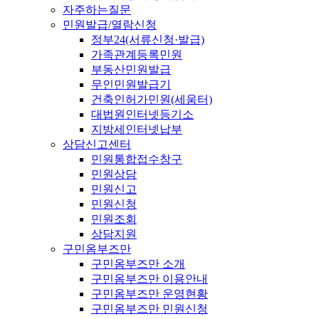
자주하는질문
민원발급/열람신청
정부24(서류신청·발급)
가족관계등록민원
부동산민원발급
무인민원발급기
건축인허가민원(세움터)
대법원인터넷등기소
지방세인터넷납부
상담신고센터
민원통합접수창구
민원상담
민원신고
민원신청
민원조회
상담지원
구민옴부즈만
구민옴부즈만 소개
구민옴부즈만 이용안내
구민옴부즈만 운영현황
구민옴부즈만 민원신청