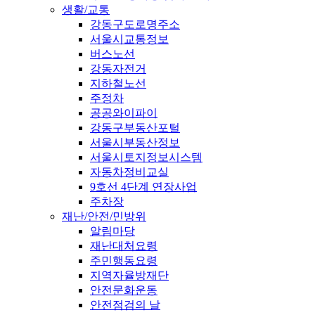
생활/교통
강동구도로명주소
서울시교통정보
버스노선
강동자전거
지하철노선
주정차
공공와이파이
강동구부동산포털
서울시부동산정보
서울시토지정보시스템
자동차정비교실
9호선 4단계 연장사업
주차장
재난/안전/민방위
알림마당
재난대처요령
주민행동요령
지역자율방재단
안전문화운동
안전점검의 날