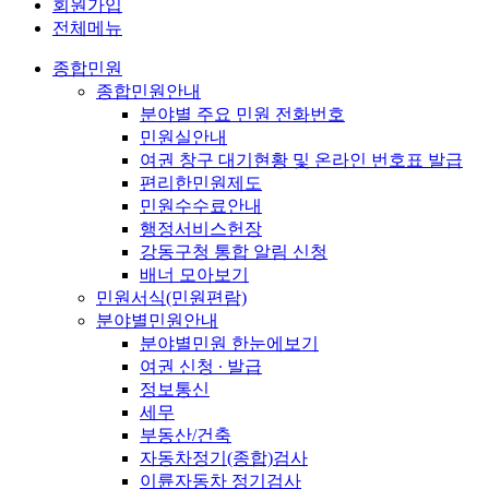
회원가입
전체메뉴
종합민원
종합민원안내
분야별 주요 민원 전화번호
민원실안내
여권 창구 대기현황 및 온라인 번호표 발급
편리한민원제도
민원수수료안내
행정서비스헌장
강동구청 통합 알림 신청
배너 모아보기
민원서식(민원편람)
분야별민원안내
분야별민원 한눈에보기
여권 신청 ∙ 발급
정보통신
세무
부동산/건축
자동차정기(종합)검사
이륜자동차 정기검사