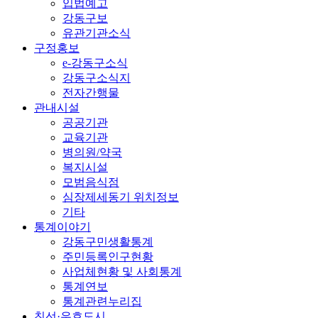
입법예고
강동구보
유관기관소식
구정홍보
e-강동구소식
강동구소식지
전자간행물
관내시설
공공기관
교육기관
병의원/약국
복지시설
모범음식점
심장제세동기 위치정보
기타
통계이야기
강동구민생활통계
주민등록인구현황
사업체현황 및 사회통계
통계연보
통계관련누리집
친선·우호도시