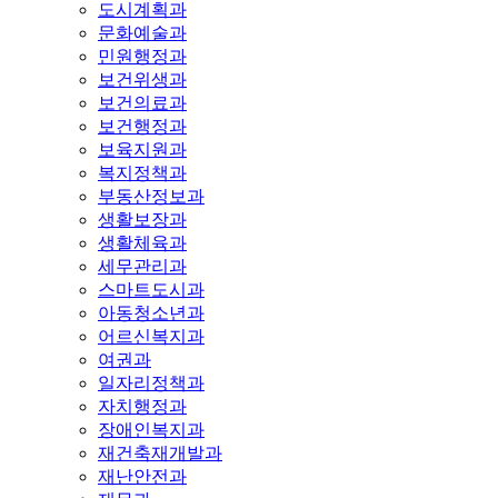
도시계획과
문화예술과
민원행정과
보건위생과
보건의료과
보건행정과
보육지원과
복지정책과
부동산정보과
생활보장과
생활체육과
세무관리과
스마트도시과
아동청소년과
어르신복지과
여권과
일자리정책과
자치행정과
장애인복지과
재건축재개발과
재난안전과