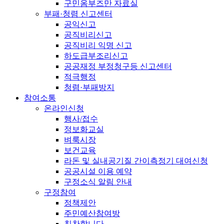
구민옴부즈만 자료실
부패·청렴 신고센터
공익신고
공직비리신고
공직비리 익명 신고
하도급부조리신고
공공재정 부정청구등 신고센터
적극행정
청렴·부패방지
참여소통
온라인신청
행사/접수
정보화교실
벼룩시장
보건교육
라돈 및 실내공기질 간이측정기 대여신청
공공시설 이용 예약
구정소식 알림 안내
구정참여
정책제안
주민예산참여방
칭찬합니다