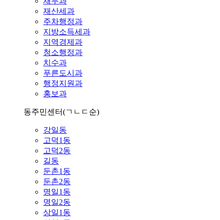
재무과
재산세과
주차행정과
지방소득세과
지역경제과
청소행정과
치수과
푸른도시과
행정지원과
홍보과
동주민센터
(ㄱㄴㄷ순)
강일동
고덕1동
고덕2동
길동
둔촌1동
둔촌2동
명일1동
명일2동
상일1동