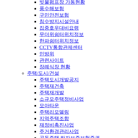
빗물펌프장 가동현황
풍수해보험
구민안전보험
침수방지시설안내
집중호우대비요령
무더위쉼터위치정보
한파쉼터위치정보
CCTV통합관제센터
민방위
관련사이트
장례식장 현황
주택/도시/건설
주택도시개발공지
주택재건축
주택재개발
소규모주택정비사업
모아타운
주택리모델링
지역주택조합
재정비촉진사업
주거환경관리사업
공동주택 하자보증보험증권