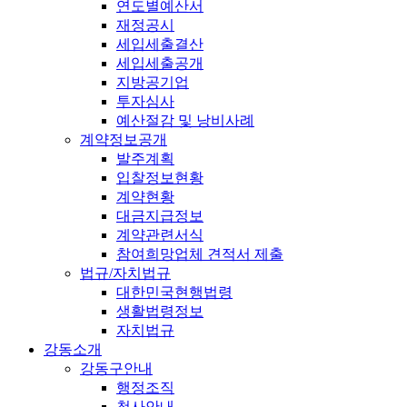
연도별예산서
재정공시
세입세출결산
세입세출공개
지방공기업
투자심사
예산절감 및 낭비사례
계약정보공개
발주계획
입찰정보현황
계약현황
대금지급정보
계약관련서식
참여희망업체 견적서 제출
법규/자치법규
대한민국현행법령
생활법령정보
자치법규
강동소개
강동구안내
행정조직
청사안내