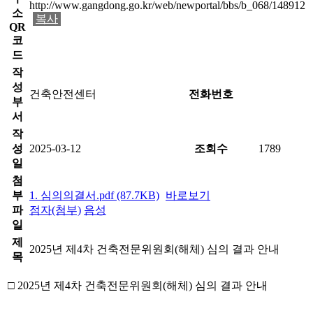
http://www.gangdong.go.kr/web/newportal/bbs/b_068/148912
소
복사
QR
코
드
작
성
건축안전센터
전화번호
부
서
작
성
2025-03-12
조회수
1789
일
첨
부
1. 심의의결서.pdf (87.7KB)
바로보기
파
점자(첨부)
음성
일
제
2025년 제4차 건축전문위원회(해체) 심의 결과 안내
목
□
2025
년 제4
차 건축전문위원회
(
해체
)
심의 결과 안내