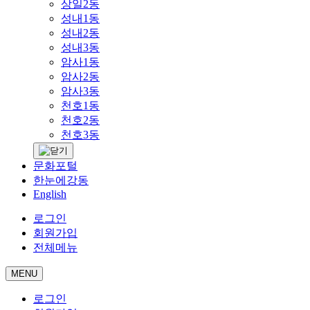
상일2동
성내1동
성내2동
성내3동
암사1동
암사2동
암사3동
천호1동
천호2동
천호3동
문화포털
한눈에강동
English
로그인
회원가입
전체메뉴
MENU
로그인