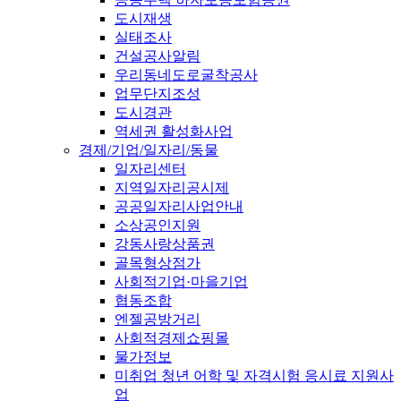
도시재생
실태조사
건설공사알림
우리동네도로굴착공사
업무단지조성
도시경관
역세권 활성화사업
경제/기업/일자리/동물
일자리센터
지역일자리공시제
공공일자리사업안내
소상공인지원
강동사랑상품권
골목형상점가
사회적기업·마을기업
협동조합
엔젤공방거리
사회적경제쇼핑몰
물가정보
미취업 청년 어학 및 자격시험 응시료 지원사
업