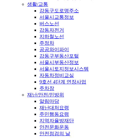
생활/교통
강동구도로명주소
서울시교통정보
버스노선
강동자전거
지하철노선
주정차
공공와이파이
강동구부동산포털
서울시부동산정보
서울시토지정보시스템
자동차정비교실
9호선 4단계 연장사업
주차장
재난/안전/민방위
알림마당
재난대처요령
주민행동요령
지역자율방재단
안전문화운동
안전점검의 날