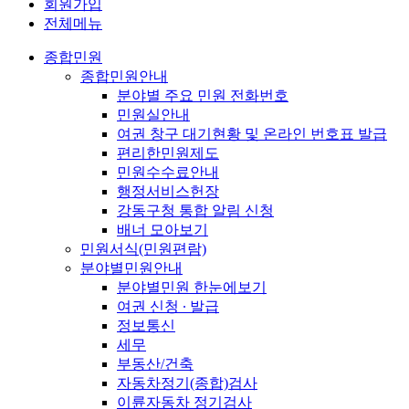
회원가입
전체메뉴
종합민원
종합민원안내
분야별 주요 민원 전화번호
민원실안내
여권 창구 대기현황 및 온라인 번호표 발급
편리한민원제도
민원수수료안내
행정서비스헌장
강동구청 통합 알림 신청
배너 모아보기
민원서식(민원편람)
분야별민원안내
분야별민원 한눈에보기
여권 신청 ∙ 발급
정보통신
세무
부동산/건축
자동차정기(종합)검사
이륜자동차 정기검사