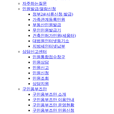
자주하는질문
민원발급/열람신청
정부24(서류신청·발급)
가족관계등록민원
부동산민원발급
무인민원발급기
건축인허가민원(세움터)
대법원인터넷등기소
지방세인터넷납부
상담신고센터
민원통합접수창구
민원상담
민원신고
민원신청
민원조회
상담지원
구민옴부즈만
구민옴부즈만 소개
구민옴부즈만 이용안내
구민옴부즈만 운영현황
구민옴부즈만 민원신청