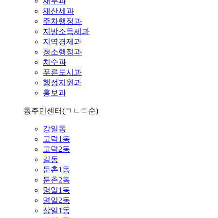
재무과
재산세과
주차행정과
지방소득세과
지역경제과
청소행정과
치수과
푸른도시과
행정지원과
홍보과
동주민센터
(ㄱㄴㄷ순)
강일동
고덕1동
고덕2동
길동
둔촌1동
둔촌2동
명일1동
명일2동
상일1동