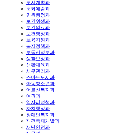
도시계획과
문화예술과
민원행정과
보건위생과
보건의료과
보건행정과
보육지원과
복지정책과
부동산정보과
생활보장과
생활체육과
세무관리과
스마트도시과
아동청소년과
어르신복지과
여권과
일자리정책과
자치행정과
장애인복지과
재건축재개발과
재난안전과