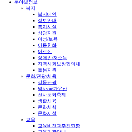
분야별정보
복지
복지메인
정보안내
복지시설
상담지원
여성/보육
아동친화
어르신
장애인/저소득
지역사회보장협의체
돌봄지원
문화/관광/체육
강동관광
역사/국가유산
선사문화축제
생활체육
문화체험
문화시설
교육
교육비전과추진현황
교육기관안내