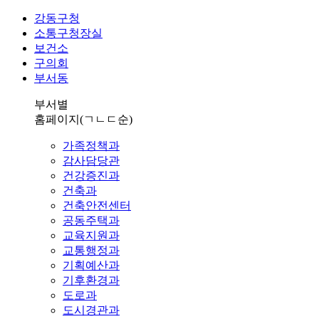
강동구청
소통구청장실
보건소
구의회
부서동
부서별
홈페이지
(ㄱㄴㄷ순)
가족정책과
감사담당관
건강증진과
건축과
건축안전센터
공동주택과
교육지원과
교통행정과
기획예산과
기후환경과
도로과
도시경관과