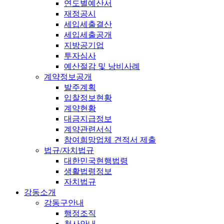
연도별예산서
재정공시
세입세출결산
세입세출공개
지방공기업
투자심사
예산절감 및 낭비사례
계약정보공개
발주계획
입찰정보현황
계약현황
대금지급정보
계약관련서식
참여희망업체 견적서 제출
법규/자치법규
대한민국현행법령
생활법령정보
자치법규
강동소개
강동구안내
행정조직
청사안내