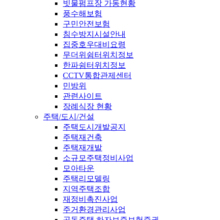
빗물펌프장 가동현황
풍수해보험
구민안전보험
침수방지시설안내
집중호우대비요령
무더위쉼터위치정보
한파쉼터위치정보
CCTV통합관제센터
민방위
관련사이트
장례식장 현황
주택/도시/건설
주택도시개발공지
주택재건축
주택재개발
소규모주택정비사업
모아타운
주택리모델링
지역주택조합
재정비촉진사업
주거환경관리사업
공동주택 하자보증보험증권