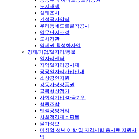
도시재생
실태조사
건설공사알림
우리동네도로굴착공사
업무단지조성
도시경관
역세권 활성화사업
경제/기업/일자리/동물
일자리센터
지역일자리공시제
공공일자리사업안내
소상공인지원
강동사랑상품권
골목형상점가
사회적기업·마을기업
협동조합
엔젤공방거리
사회적경제쇼핑몰
물가정보
미취업 청년 어학 및 자격시험 응시료 지원사
업