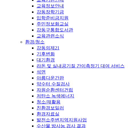
교육정보안내
강동장학기금
입학준비금지원
주민정보화교실
강동구통합도서관
교육관련소식
환경/청소
강동의제21
기후변화
대기환경
라돈 및 실내공기질 간이측정기 대여 서비스
석면
아름다운간판
약수터 수질검사
자원순환센터건립
저탄소 녹색에너지
청소/재활용
친환경보일러
환경자료실
발전소주변지역지원사업
수산물 방사능 검사 결과