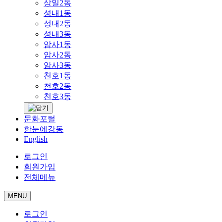
상일2동
성내1동
성내2동
성내3동
암사1동
암사2동
암사3동
천호1동
천호2동
천호3동
문화포털
한눈에강동
English
로그인
회원가입
전체메뉴
MENU
로그인