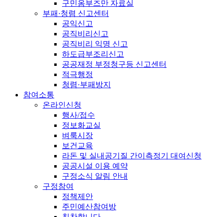
구민옴부즈만 자료실
부패·청렴 신고센터
공익신고
공직비리신고
공직비리 익명 신고
하도급부조리신고
공공재정 부정청구등 신고센터
적극행정
청렴·부패방지
참여소통
온라인신청
행사/접수
정보화교실
벼룩시장
보건교육
라돈 및 실내공기질 간이측정기 대여신청
공공시설 이용 예약
구정소식 알림 안내
구정참여
정책제안
주민예산참여방
칭찬합니다