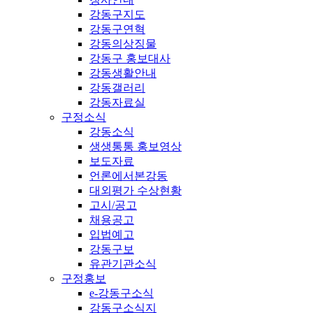
강동구지도
강동구연혁
강동의상징물
강동구 홍보대사
강동생활안내
강동갤러리
강동자료실
구정소식
강동소식
생생통통 홍보영상
보도자료
언론에서본강동
대외평가 수상현황
고시/공고
채용공고
입법예고
강동구보
유관기관소식
구정홍보
e-강동구소식
강동구소식지