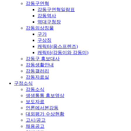
강동구연혁
강동구연혁일람표
강동역사
역대구청장
강동의상징물
구가
구상징
캐릭터(움스프렌즈)
캐릭터(강동이와 강동미)
강동구 홍보대사
강동생활안내
강동갤러리
강동자료실
구정소식
강동소식
생생통통 홍보영상
보도자료
언론에서본강동
대외평가 수상현황
고시/공고
채용공고