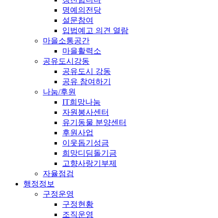
명예의전당
설문참여
입법예고 의견 열람
마을소통공간
마을활력소
공유도시강동
공유도시 강동
공유 참여하기
나눔/후원
IT희망나눔
자원봉사센터
유기동물 분양센터
후원사업
이웃돕기성금
희망디딤돌기금
고향사랑기부제
자율점검
행정정보
구정운영
구정현황
조직운영