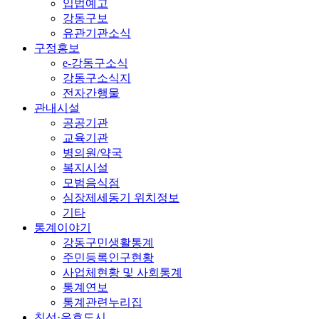
입법예고
강동구보
유관기관소식
구정홍보
e-강동구소식
강동구소식지
전자간행물
관내시설
공공기관
교육기관
병의원/약국
복지시설
모범음식점
심장제세동기 위치정보
기타
통계이야기
강동구민생활통계
주민등록인구현황
사업체현황 및 사회통계
통계연보
통계관련누리집
친선·우호도시