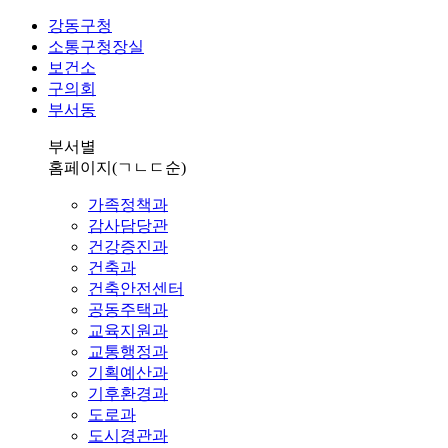
강동구청
소통구청장실
보건소
구의회
부서동
부서별
홈페이지
(ㄱㄴㄷ순)
가족정책과
감사담당관
건강증진과
건축과
건축안전센터
공동주택과
교육지원과
교통행정과
기획예산과
기후환경과
도로과
도시경관과