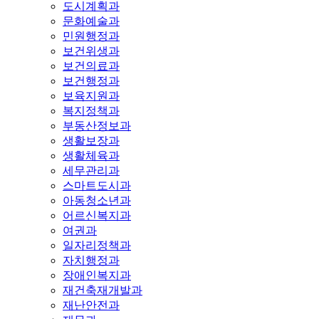
도시계획과
문화예술과
민원행정과
보건위생과
보건의료과
보건행정과
보육지원과
복지정책과
부동산정보과
생활보장과
생활체육과
세무관리과
스마트도시과
아동청소년과
어르신복지과
여권과
일자리정책과
자치행정과
장애인복지과
재건축재개발과
재난안전과