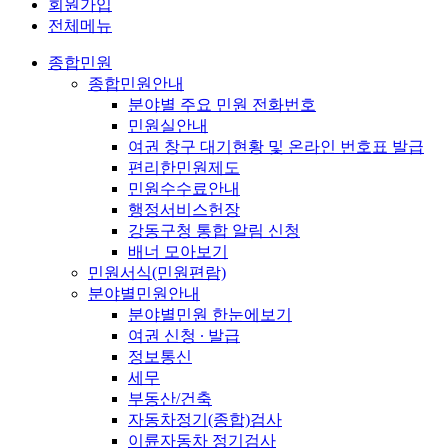
회원가입
전체메뉴
종합민원
종합민원안내
분야별 주요 민원 전화번호
민원실안내
여권 창구 대기현황 및 온라인 번호표 발급
편리한민원제도
민원수수료안내
행정서비스헌장
강동구청 통합 알림 신청
배너 모아보기
민원서식(민원편람)
분야별민원안내
분야별민원 한눈에보기
여권 신청 ∙ 발급
정보통신
세무
부동산/건축
자동차정기(종합)검사
이륜자동차 정기검사