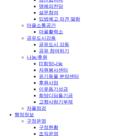
명예의전당
설문참여
입법예고 의견 열람
마을소통공간
마을활력소
공유도시강동
공유도시 강동
공유 참여하기
나눔/후원
IT희망나눔
자원봉사센터
유기동물 분양센터
후원사업
이웃돕기성금
희망디딤돌기금
고향사랑기부제
자율점검
행정정보
구정운영
구정현황
조직운영