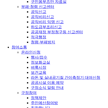
구민옴부즈만 자료실
부패·청렴 신고센터
공익신고
공직비리신고
공직비리 익명 신고
하도급부조리신고
공공재정 부정청구등 신고센터
적극행정
청렴·부패방지
참여소통
온라인신청
행사/접수
정보화교실
벼룩시장
보건교육
라돈 및 실내공기질 간이측정기 대여신청
공공시설 이용 예약
구정소식 알림 안내
구정참여
정책제안
주민예산참여방
칭찬합니다