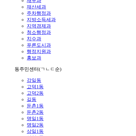
재무과
재산세과
주차행정과
지방소득세과
지역경제과
청소행정과
치수과
푸른도시과
행정지원과
홍보과
동주민센터
(ㄱㄴㄷ순)
강일동
고덕1동
고덕2동
길동
둔촌1동
둔촌2동
명일1동
명일2동
상일1동