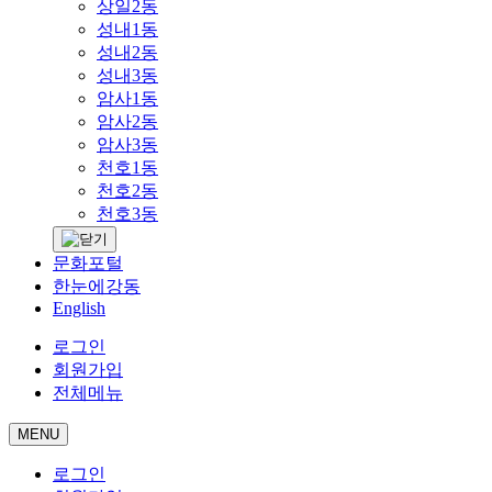
상일2동
성내1동
성내2동
성내3동
암사1동
암사2동
암사3동
천호1동
천호2동
천호3동
문화포털
한눈에강동
English
로그인
회원가입
전체메뉴
MENU
로그인