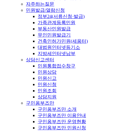
자주하는질문
민원발급/열람신청
정부24(서류신청·발급)
가족관계등록민원
부동산민원발급
무인민원발급기
건축인허가민원(세움터)
대법원인터넷등기소
지방세인터넷납부
상담신고센터
민원통합접수창구
민원상담
민원신고
민원신청
민원조회
상담지원
구민옴부즈만
구민옴부즈만 소개
구민옴부즈만 이용안내
구민옴부즈만 운영현황
구민옴부즈만 민원신청