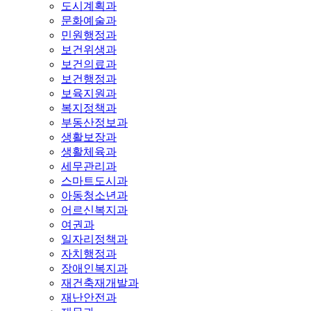
도시계획과
문화예술과
민원행정과
보건위생과
보건의료과
보건행정과
보육지원과
복지정책과
부동산정보과
생활보장과
생활체육과
세무관리과
스마트도시과
아동청소년과
어르신복지과
여권과
일자리정책과
자치행정과
장애인복지과
재건축재개발과
재난안전과