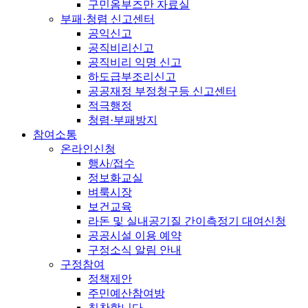
구민옴부즈만 자료실
부패·청렴 신고센터
공익신고
공직비리신고
공직비리 익명 신고
하도급부조리신고
공공재정 부정청구등 신고센터
적극행정
청렴·부패방지
참여소통
온라인신청
행사/접수
정보화교실
벼룩시장
보건교육
라돈 및 실내공기질 간이측정기 대여신청
공공시설 이용 예약
구정소식 알림 안내
구정참여
정책제안
주민예산참여방
칭찬합니다