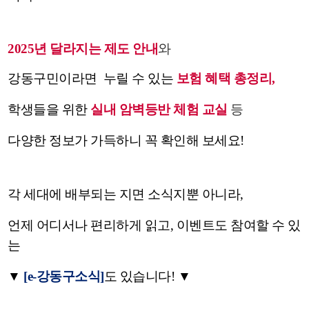
2025년 달라지는 제도 안내
와
강
동
구
민
이
라
면
누
릴
수
있
는
보
험
혜택
총정리,
학
생
들
을
위
한
실
내
암
벽
등
반 체험 교실
등
다양한 정보가 가득하니 꼭 확인해 보세요!
각 세대에 배부되는 지면 소식지뿐 아니라,
언제 어디서나 편리하게 읽고, 이벤트도 참여할 수 있
는
▼
[e-강동구소식]
도 있습니다! ▼