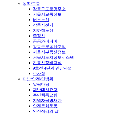
생활/교통
강동구도로명주소
서울시교통정보
버스노선
강동자전거
지하철노선
주정차
공공와이파이
강동구부동산포털
서울시부동산정보
서울시토지정보시스템
자동차정비교실
9호선 4단계 연장사업
주차장
재난/안전/민방위
알림마당
재난대처요령
주민행동요령
지역자율방재단
안전문화운동
안전점검의 날