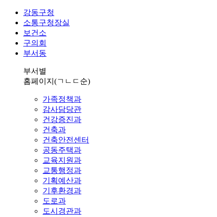
강동구청
소통구청장실
보건소
구의회
부서동
부서별
홈페이지
(ㄱㄴㄷ순)
가족정책과
감사담당관
건강증진과
건축과
건축안전센터
공동주택과
교육지원과
교통행정과
기획예산과
기후환경과
도로과
도시경관과