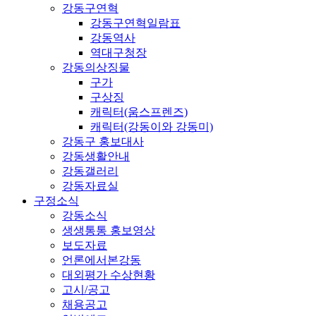
강동구연혁
강동구연혁일람표
강동역사
역대구청장
강동의상징물
구가
구상징
캐릭터(움스프렌즈)
캐릭터(강동이와 강동미)
강동구 홍보대사
강동생활안내
강동갤러리
강동자료실
구정소식
강동소식
생생통통 홍보영상
보도자료
언론에서본강동
대외평가 수상현황
고시/공고
채용공고