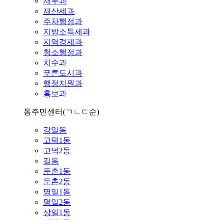
재무과
재산세과
주차행정과
지방소득세과
지역경제과
청소행정과
치수과
푸른도시과
행정지원과
홍보과
동주민센터
(ㄱㄴㄷ순)
강일동
고덕1동
고덕2동
길동
둔촌1동
둔촌2동
명일1동
명일2동
상일1동