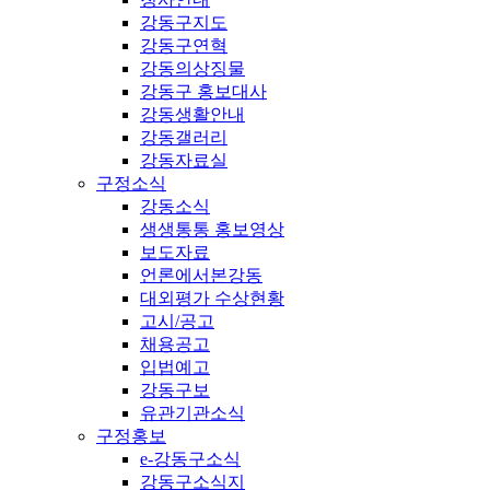
강동구지도
강동구연혁
강동의상징물
강동구 홍보대사
강동생활안내
강동갤러리
강동자료실
구정소식
강동소식
생생통통 홍보영상
보도자료
언론에서본강동
대외평가 수상현황
고시/공고
채용공고
입법예고
강동구보
유관기관소식
구정홍보
e-강동구소식
강동구소식지