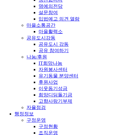
명예의전당
설문참여
입법예고 의견 열람
마을소통공간
마을활력소
공유도시강동
공유도시 강동
공유 참여하기
나눔/후원
IT희망나눔
자원봉사센터
유기동물 분양센터
후원사업
이웃돕기성금
희망디딤돌기금
고향사랑기부제
자율점검
행정정보
구정운영
구정현황
조직운영