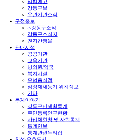
입법예고
강동구보
유관기관소식
구정홍보
e-강동구소식
강동구소식지
전자간행물
관내시설
공공기관
교육기관
병의원/약국
복지시설
모범음식점
심장제세동기 위치정보
기타
통계이야기
강동구민생활통계
주민등록인구현황
사업체현황 및 사회통계
통계연보
통계관련누리집
친선·우호도시