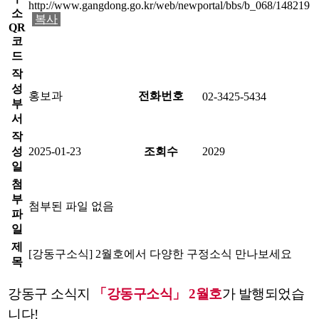
http://www.gangdong.go.kr/web/newportal/bbs/b_068/148219
소
복사
QR
코
드
작
성
홍보과
전화번호
02-3425-5434
부
서
작
성
2025-01-23
조회수
2029
일
첨
부
첨부된 파일 없음
파
일
제
[강동구소식] 2월호에서 다양한 구정소식 만나보세요
목
강동구 소식지
「강동구소식」
2
월호
가 발행되었습
니다!