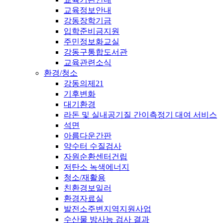
교육정보안내
강동장학기금
입학준비금지원
주민정보화교실
강동구통합도서관
교육관련소식
환경/청소
강동의제21
기후변화
대기환경
라돈 및 실내공기질 간이측정기 대여 서비스
석면
아름다운간판
약수터 수질검사
자원순환센터건립
저탄소 녹색에너지
청소/재활용
친환경보일러
환경자료실
발전소주변지역지원사업
수산물 방사능 검사 결과