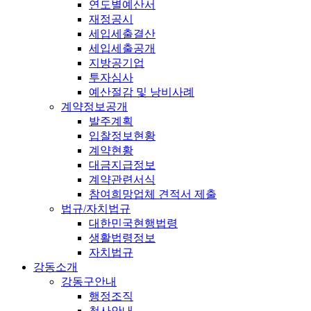
연도별예산서
재정공시
세입세출결산
세입세출공개
지방공기업
투자심사
예산절감 및 낭비사례
계약정보공개
발주계획
입찰정보현황
계약현황
대금지급정보
계약관련서식
참여희망업체 견적서 제출
법규/자치법규
대한민국현행법령
생활법령정보
자치법규
강동소개
강동구안내
행정조직
청사안내