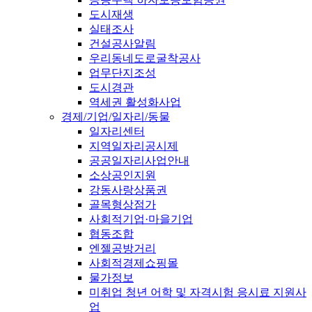
도시재생
실태조사
건설공사알림
우리동네도로굴착공사
업무단지조성
도시경관
역세권 활성화사업
경제/기업/일자리/동물
일자리센터
지역일자리공시제
공공일자리사업안내
소상공인지원
강동사랑상품권
골목형상점가
사회적기업·마을기업
협동조합
엔젤공방거리
사회적경제쇼핑몰
물가정보
미취업 청년 어학 및 자격시험 응시료 지원사
업