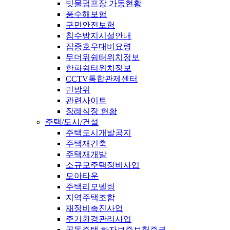
빗물펌프장 가동현황
풍수해보험
구민안전보험
침수방지시설안내
집중호우대비요령
무더위쉼터위치정보
한파쉼터위치정보
CCTV통합관제센터
민방위
관련사이트
장례식장 현황
주택/도시/건설
주택도시개발공지
주택재건축
주택재개발
소규모주택정비사업
모아타운
주택리모델링
지역주택조합
재정비촉진사업
주거환경관리사업
공동주택 하자보증보험증권