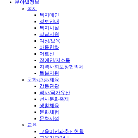
분야별정보
복지
복지메인
정보안내
복지시설
상담지원
여성/보육
아동친화
어르신
장애인/저소득
지역사회보장협의체
돌봄지원
문화/관광/체육
강동관광
역사/국가유산
선사문화축제
생활체육
문화체험
문화시설
교육
교육비전과추진현황
교육기관안내