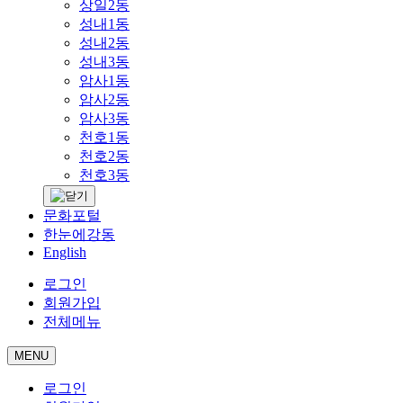
상일2동
성내1동
성내2동
성내3동
암사1동
암사2동
암사3동
천호1동
천호2동
천호3동
문화포털
한눈에강동
English
로그인
회원가입
전체메뉴
MENU
로그인