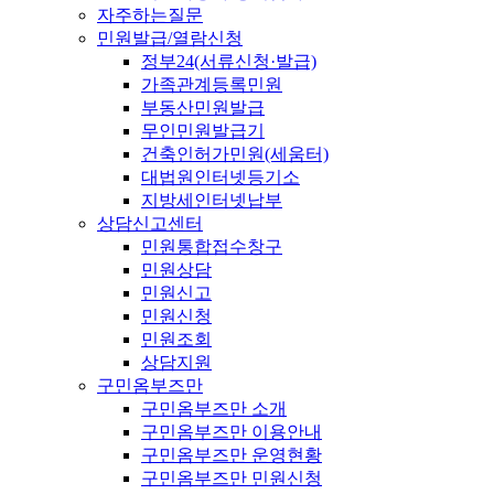
자주하는질문
민원발급/열람신청
정부24(서류신청·발급)
가족관계등록민원
부동산민원발급
무인민원발급기
건축인허가민원(세움터)
대법원인터넷등기소
지방세인터넷납부
상담신고센터
민원통합접수창구
민원상담
민원신고
민원신청
민원조회
상담지원
구민옴부즈만
구민옴부즈만 소개
구민옴부즈만 이용안내
구민옴부즈만 운영현황
구민옴부즈만 민원신청