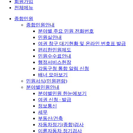
회원가입
전체메뉴
종합민원
종합민원안내
분야별 주요 민원 전화번호
민원실안내
여권 창구 대기현황 및 온라인 번호표 발급
편리한민원제도
민원수수료안내
행정서비스헌장
강동구청 통합 알림 신청
배너 모아보기
민원서식(민원편람)
분야별민원안내
분야별민원 한눈에보기
여권 신청 ∙ 발급
정보통신
세무
부동산/건축
자동차정기(종합)검사
이륜자동차 정기검사