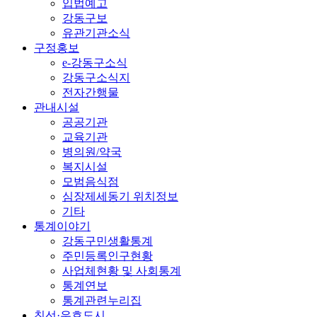
입법예고
강동구보
유관기관소식
구정홍보
e-강동구소식
강동구소식지
전자간행물
관내시설
공공기관
교육기관
병의원/약국
복지시설
모범음식점
심장제세동기 위치정보
기타
통계이야기
강동구민생활통계
주민등록인구현황
사업체현황 및 사회통계
통계연보
통계관련누리집
친선·우호도시