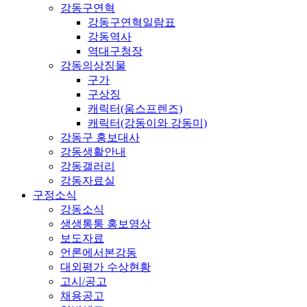
강동구연혁
강동구연혁일람표
강동역사
역대구청장
강동의상징물
구가
구상징
캐릭터(움스프렌즈)
캐릭터(강동이와 강동미)
강동구 홍보대사
강동생활안내
강동갤러리
강동자료실
구정소식
강동소식
생생통통 홍보영상
보도자료
언론에서본강동
대외평가 수상현황
고시/공고
채용공고