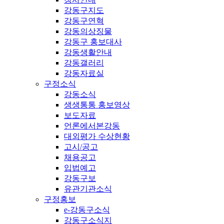
강동구지도
강동구연혁
강동의상징물
강동구 홍보대사
강동생활안내
강동갤러리
강동자료실
구정소식
강동소식
생생통통 홍보영상
보도자료
언론에서본강동
대외평가 수상현황
고시/공고
채용공고
입법예고
강동구보
유관기관소식
구정홍보
e-강동구소식
강동구소식지