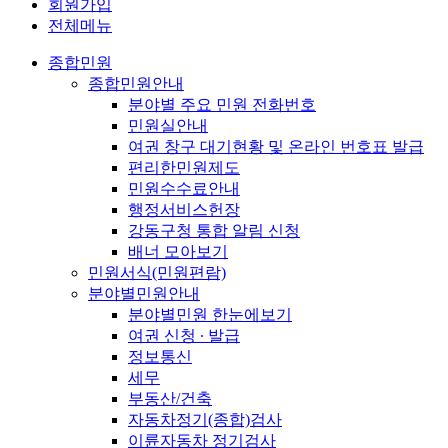
회원가입
전체메뉴
종합민원
종합민원안내
분야별 주요 민원 전화번호
민원실안내
여권 창구 대기현황 및 온라인 번호표 발급
편리한민원제도
민원수수료안내
행정서비스헌장
강동구청 통합 알림 신청
배너 모아보기
민원서식(민원편람)
분야별민원안내
분야별민원 한눈에보기
여권 신청 ∙ 발급
정보통신
세무
부동산/건축
자동차정기(종합)검사
이륜자동차 정기검사