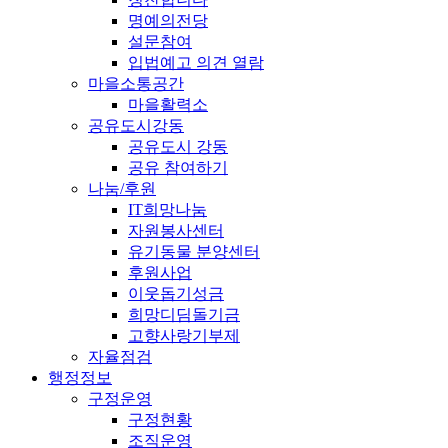
명예의전당
설문참여
입법예고 의견 열람
마을소통공간
마을활력소
공유도시강동
공유도시 강동
공유 참여하기
나눔/후원
IT희망나눔
자원봉사센터
유기동물 분양센터
후원사업
이웃돕기성금
희망디딤돌기금
고향사랑기부제
자율점검
행정정보
구정운영
구정현황
조직운영