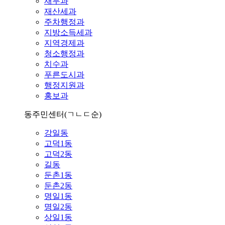
재무과
재산세과
주차행정과
지방소득세과
지역경제과
청소행정과
치수과
푸른도시과
행정지원과
홍보과
동주민센터
(ㄱㄴㄷ순)
강일동
고덕1동
고덕2동
길동
둔촌1동
둔촌2동
명일1동
명일2동
상일1동