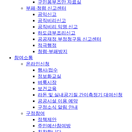
구민옴부즈만 자료실
부패·청렴 신고센터
공익신고
공직비리신고
공직비리 익명 신고
하도급부조리신고
공공재정 부정청구등 신고센터
적극행정
청렴·부패방지
참여소통
온라인신청
행사/접수
정보화교실
벼룩시장
보건교육
라돈 및 실내공기질 간이측정기 대여신청
공공시설 이용 예약
구정소식 알림 안내
구정참여
정책제안
주민예산참여방
칭찬합니다