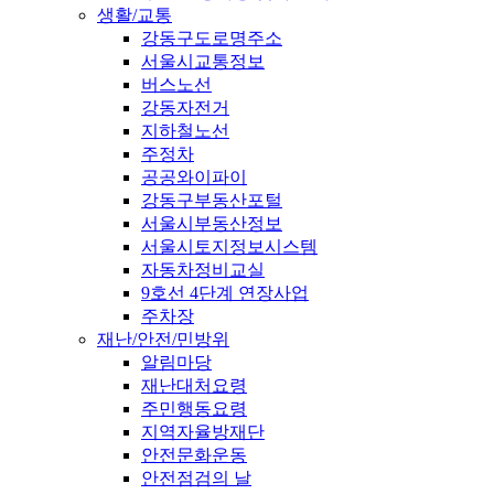
생활/교통
강동구도로명주소
서울시교통정보
버스노선
강동자전거
지하철노선
주정차
공공와이파이
강동구부동산포털
서울시부동산정보
서울시토지정보시스템
자동차정비교실
9호선 4단계 연장사업
주차장
재난/안전/민방위
알림마당
재난대처요령
주민행동요령
지역자율방재단
안전문화운동
안전점검의 날