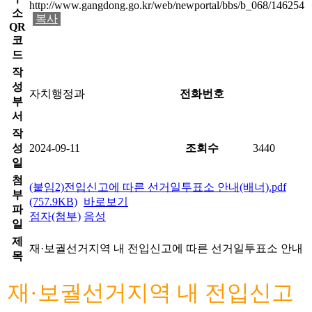
http://www.gangdong.go.kr/web/newportal/bbs/b_068/146254
소
복사
QR
코
드
작
성
자치행정과
전화번호
부
서
작
성
2024-09-11
조회수
3440
일
첨
(붙임2)전입신고에 따른 선거일투표소 안내(배너).pdf
부
(757.9KB)
바로보기
파
점자(첨부)
음성
일
제
재·보궐선거지역 내 전입신고에 따른 선거일투표소 안내
목
재·보궐선거지역 내 전입신고