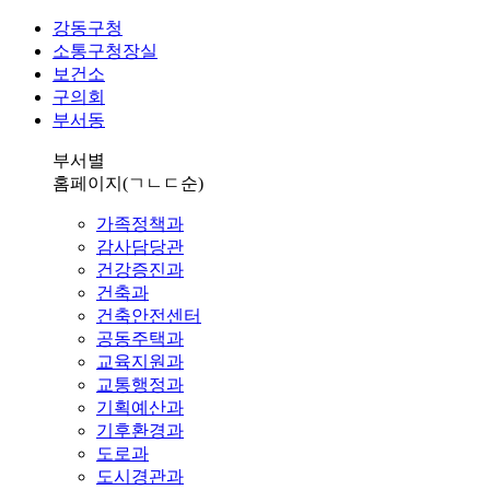
강동구청
소통구청장실
보건소
구의회
부서동
부서별
홈페이지
(ㄱㄴㄷ순)
가족정책과
감사담당관
건강증진과
건축과
건축안전센터
공동주택과
교육지원과
교통행정과
기획예산과
기후환경과
도로과
도시경관과