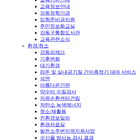
교육정보안내
강동장학기금
입학준비금지원
주민정보화교실
강동구통합도서관
교육관련소식
환경/청소
강동의제21
기후변화
대기환경
라돈 및 실내공기질 간이측정기 대여 서비스
석면
아름다운간판
약수터 수질검사
자원순환센터건립
저탄소 녹색에너지
청소/재활용
친환경보일러
환경자료실
발전소주변지역지원사업
수산물 방사능 검사 결과