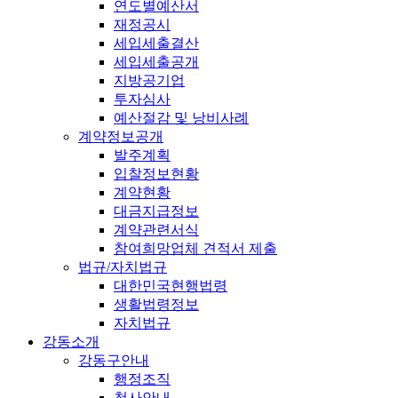
연도별예산서
재정공시
세입세출결산
세입세출공개
지방공기업
투자심사
예산절감 및 낭비사례
계약정보공개
발주계획
입찰정보현황
계약현황
대금지급정보
계약관련서식
참여희망업체 견적서 제출
법규/자치법규
대한민국현행법령
생활법령정보
자치법규
강동소개
강동구안내
행정조직
청사안내