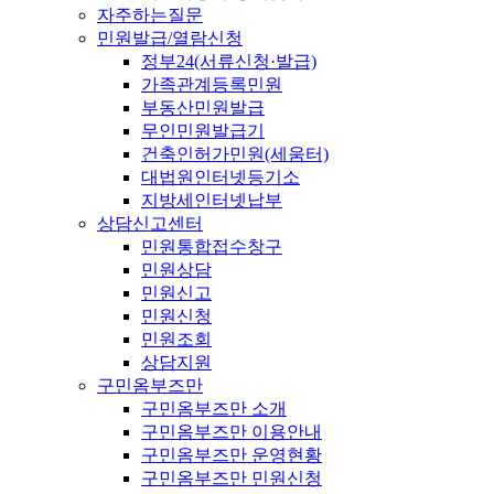
자주하는질문
민원발급/열람신청
정부24(서류신청·발급)
가족관계등록민원
부동산민원발급
무인민원발급기
건축인허가민원(세움터)
대법원인터넷등기소
지방세인터넷납부
상담신고센터
민원통합접수창구
민원상담
민원신고
민원신청
민원조회
상담지원
구민옴부즈만
구민옴부즈만 소개
구민옴부즈만 이용안내
구민옴부즈만 운영현황
구민옴부즈만 민원신청