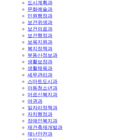
도시계획과
문화예술과
민원행정과
보건위생과
보건의료과
보건행정과
보육지원과
복지정책과
부동산정보과
생활보장과
생활체육과
세무관리과
스마트도시과
아동청소년과
어르신복지과
여권과
일자리정책과
자치행정과
장애인복지과
재건축재개발과
재난안전과