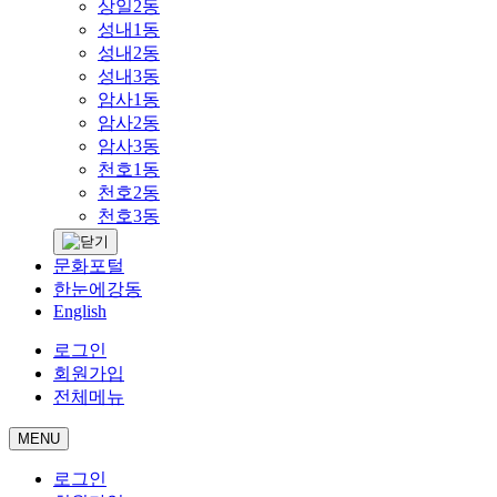
상일2동
성내1동
성내2동
성내3동
암사1동
암사2동
암사3동
천호1동
천호2동
천호3동
문화포털
한눈에강동
English
로그인
회원가입
전체메뉴
MENU
로그인