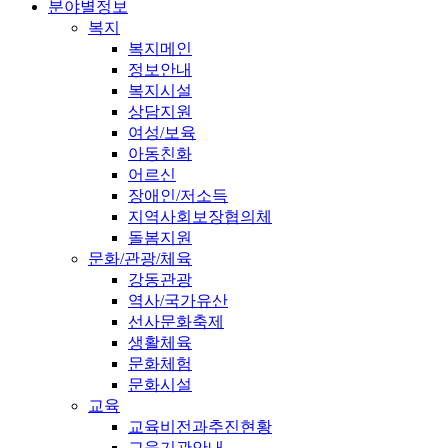
분야별정보
복지
복지메인
정보안내
복지시설
상담지원
여성/보육
아동친화
어르신
장애인/저소득
지역사회보장협의체
돌봄지원
문화/관광/체육
강동관광
역사/국가유산
선사문화축제
생활체육
문화체험
문화시설
교육
교육비전과추진현황
교육기관안내