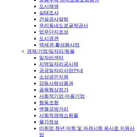
도시재생
실태조사
건설공사알림
우리동네도로굴착공사
업무단지조성
도시경관
역세권 활성화사업
경제/기업/일자리/동물
일자리센터
지역일자리공시제
공공일자리사업안내
소상공인지원
강동사랑상품권
골목형상점가
사회적기업·마을기업
협동조합
엔젤공방거리
사회적경제쇼핑몰
물가정보
미취업 청년 어학 및 자격시험 응시료 지원사
업