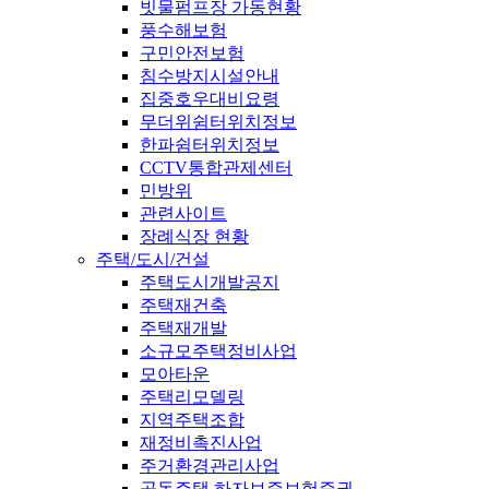
빗물펌프장 가동현황
풍수해보험
구민안전보험
침수방지시설안내
집중호우대비요령
무더위쉼터위치정보
한파쉼터위치정보
CCTV통합관제센터
민방위
관련사이트
장례식장 현황
주택/도시/건설
주택도시개발공지
주택재건축
주택재개발
소규모주택정비사업
모아타운
주택리모델링
지역주택조합
재정비촉진사업
주거환경관리사업
공동주택 하자보증보험증권