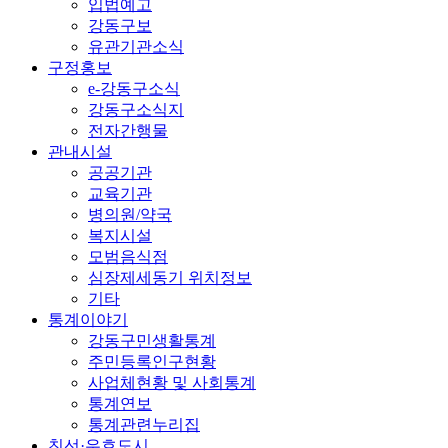
입법예고
강동구보
유관기관소식
구정홍보
e-강동구소식
강동구소식지
전자간행물
관내시설
공공기관
교육기관
병의원/약국
복지시설
모범음식점
심장제세동기 위치정보
기타
통계이야기
강동구민생활통계
주민등록인구현황
사업체현황 및 사회통계
통계연보
통계관련누리집
친선·우호도시