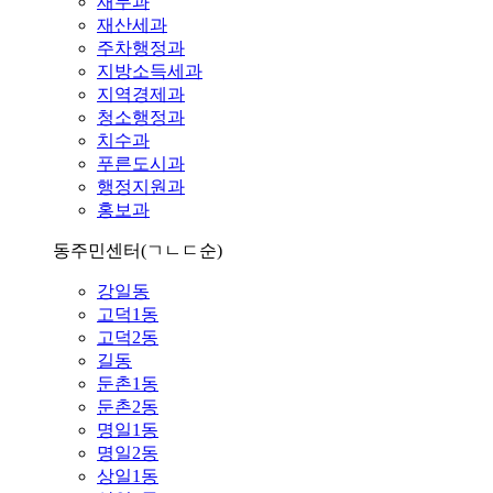
재무과
재산세과
주차행정과
지방소득세과
지역경제과
청소행정과
치수과
푸른도시과
행정지원과
홍보과
동주민센터
(ㄱㄴㄷ순)
강일동
고덕1동
고덕2동
길동
둔촌1동
둔촌2동
명일1동
명일2동
상일1동