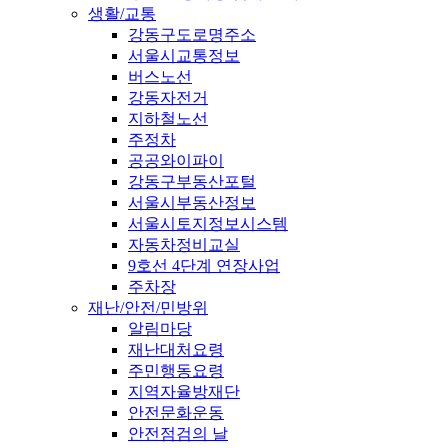
생활/교통
강동구도로명주소
서울시교통정보
버스노선
강동자전거
지하철노선
주정차
공공와이파이
강동구부동산포털
서울시부동산정보
서울시토지정보시스템
자동차정비교실
9호선 4단계 연장사업
주차장
재난/안전/민방위
알림마당
재난대처요령
주민행동요령
지역자율방재단
안전문화운동
안전점검의 날