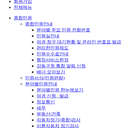
회원가입
전체메뉴
종합민원
종합민원안내
분야별 주요 민원 전화번호
민원실안내
여권 창구 대기현황 및 온라인 번호표 발급
편리한민원제도
민원수수료안내
행정서비스헌장
강동구청 통합 알림 신청
배너 모아보기
민원서식(민원편람)
분야별민원안내
분야별민원 한눈에보기
여권 신청 ∙ 발급
정보통신
세무
부동산/건축
자동차정기(종합)검사
이륜자동차 정기검사