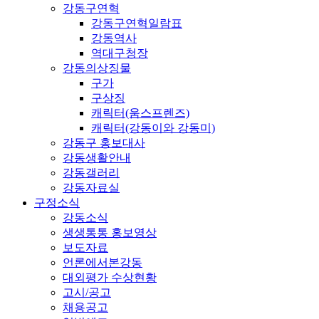
강동구연혁
강동구연혁일람표
강동역사
역대구청장
강동의상징물
구가
구상징
캐릭터(움스프렌즈)
캐릭터(강동이와 강동미)
강동구 홍보대사
강동생활안내
강동갤러리
강동자료실
구정소식
강동소식
생생통통 홍보영상
보도자료
언론에서본강동
대외평가 수상현황
고시/공고
채용공고