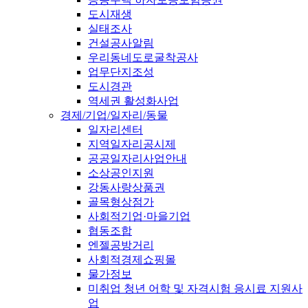
도시재생
실태조사
건설공사알림
우리동네도로굴착공사
업무단지조성
도시경관
역세권 활성화사업
경제/기업/일자리/동물
일자리센터
지역일자리공시제
공공일자리사업안내
소상공인지원
강동사랑상품권
골목형상점가
사회적기업·마을기업
협동조합
엔젤공방거리
사회적경제쇼핑몰
물가정보
미취업 청년 어학 및 자격시험 응시료 지원사
업