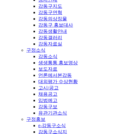
강동구지도
강동구연혁
강동의상징물
강동구 홍보대사
강동생활안내
강동갤러리
강동자료실
구정소식
강동소식
생생통통 홍보영상
보도자료
언론에서본강동
대외평가 수상현황
고시/공고
채용공고
입법예고
강동구보
유관기관소식
구정홍보
e-강동구소식
강동구소식지