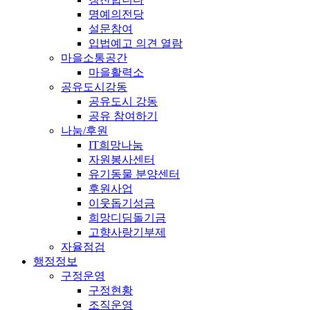
명예의전당
설문참여
입법예고 의견 열람
마을소통공간
마을활력소
공유도시강동
공유도시 강동
공유 참여하기
나눔/후원
IT희망나눔
자원봉사센터
유기동물 분양센터
후원사업
이웃돕기성금
희망디딤돌기금
고향사랑기부제
자율점검
행정정보
구정운영
구정현황
조직운영