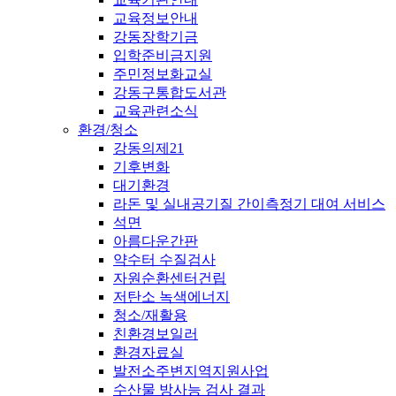
교육정보안내
강동장학기금
입학준비금지원
주민정보화교실
강동구통합도서관
교육관련소식
환경/청소
강동의제21
기후변화
대기환경
라돈 및 실내공기질 간이측정기 대여 서비스
석면
아름다운간판
약수터 수질검사
자원순환센터건립
저탄소 녹색에너지
청소/재활용
친환경보일러
환경자료실
발전소주변지역지원사업
수산물 방사능 검사 결과