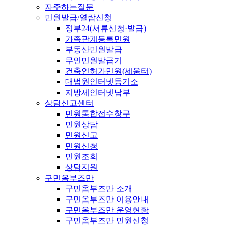
자주하는질문
민원발급/열람신청
정부24(서류신청·발급)
가족관계등록민원
부동산민원발급
무인민원발급기
건축인허가민원(세움터)
대법원인터넷등기소
지방세인터넷납부
상담신고센터
민원통합접수창구
민원상담
민원신고
민원신청
민원조회
상담지원
구민옴부즈만
구민옴부즈만 소개
구민옴부즈만 이용안내
구민옴부즈만 운영현황
구민옴부즈만 민원신청