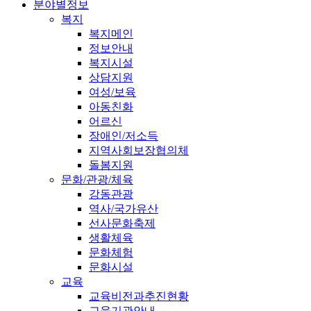
분야별정보
복지
복지메인
정보안내
복지시설
상담지원
여성/보육
아동친화
어르신
장애인/저소득
지역사회보장협의체
돌봄지원
문화/관광/체육
강동관광
역사/국가유산
선사문화축제
생활체육
문화체험
문화시설
교육
교육비전과추진현황
교육기관안내