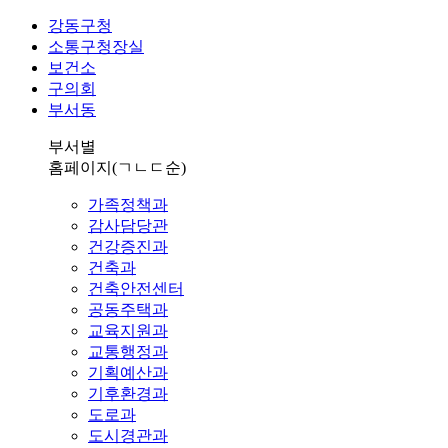
강동구청
소통구청장실
보건소
구의회
부서동
부서별
홈페이지
(ㄱㄴㄷ순)
가족정책과
감사담당관
건강증진과
건축과
건축안전센터
공동주택과
교육지원과
교통행정과
기획예산과
기후환경과
도로과
도시경관과