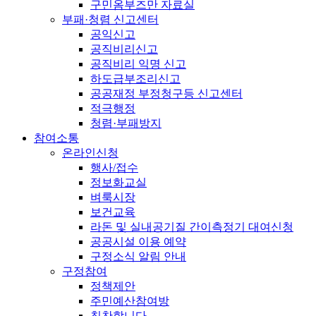
구민옴부즈만 자료실
부패·청렴 신고센터
공익신고
공직비리신고
공직비리 익명 신고
하도급부조리신고
공공재정 부정청구등 신고센터
적극행정
청렴·부패방지
참여소통
온라인신청
행사/접수
정보화교실
벼룩시장
보건교육
라돈 및 실내공기질 간이측정기 대여신청
공공시설 이용 예약
구정소식 알림 안내
구정참여
정책제안
주민예산참여방
칭찬합니다