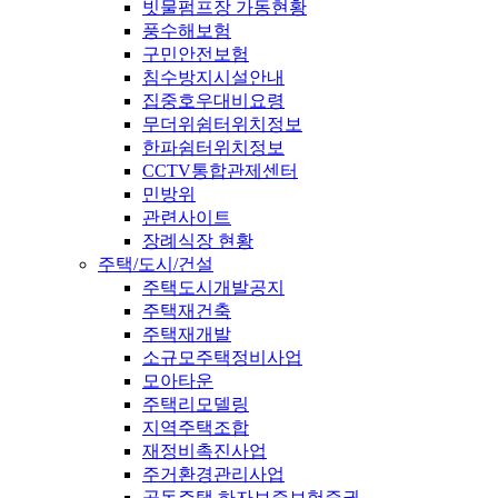
빗물펌프장 가동현황
풍수해보험
구민안전보험
침수방지시설안내
집중호우대비요령
무더위쉼터위치정보
한파쉼터위치정보
CCTV통합관제센터
민방위
관련사이트
장례식장 현황
주택/도시/건설
주택도시개발공지
주택재건축
주택재개발
소규모주택정비사업
모아타운
주택리모델링
지역주택조합
재정비촉진사업
주거환경관리사업
공동주택 하자보증보험증권