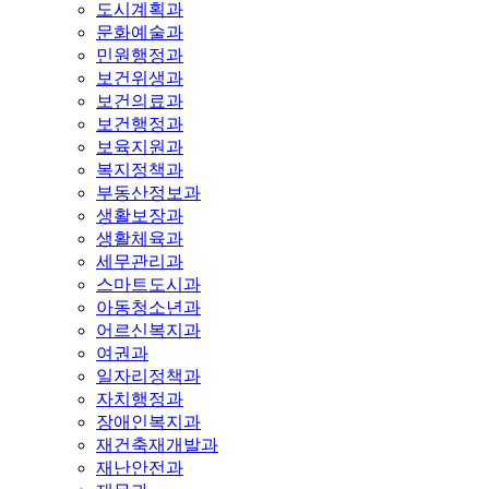
도시계획과
문화예술과
민원행정과
보건위생과
보건의료과
보건행정과
보육지원과
복지정책과
부동산정보과
생활보장과
생활체육과
세무관리과
스마트도시과
아동청소년과
어르신복지과
여권과
일자리정책과
자치행정과
장애인복지과
재건축재개발과
재난안전과