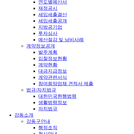
연도별예산서
재정공시
세입세출결산
세입세출공개
지방공기업
투자심사
예산절감 및 낭비사례
계약정보공개
발주계획
입찰정보현황
계약현황
대금지급정보
계약관련서식
참여희망업체 견적서 제출
법규/자치법규
대한민국현행법령
생활법령정보
자치법규
강동소개
강동구안내
행정조직
청사안내