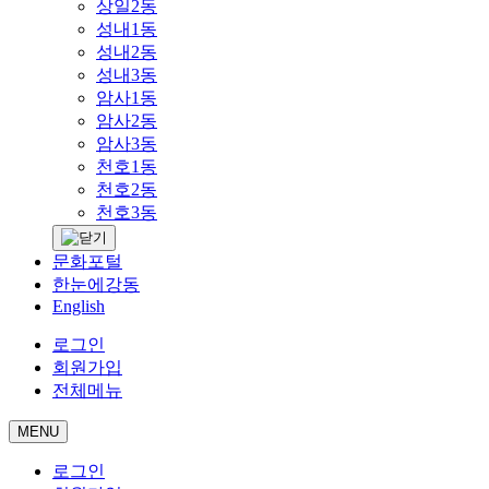
상일2동
성내1동
성내2동
성내3동
암사1동
암사2동
암사3동
천호1동
천호2동
천호3동
문화포털
한눈에강동
English
로그인
회원가입
전체메뉴
MENU
로그인