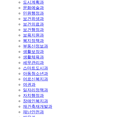
도시계획과
문화예술과
민원행정과
보건위생과
보건의료과
보건행정과
보육지원과
복지정책과
부동산정보과
생활보장과
생활체육과
세무관리과
스마트도시과
아동청소년과
어르신복지과
여권과
일자리정책과
자치행정과
장애인복지과
재건축재개발과
재난안전과