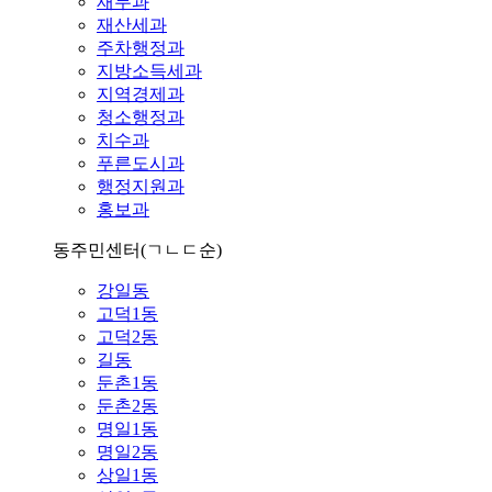
재무과
재산세과
주차행정과
지방소득세과
지역경제과
청소행정과
치수과
푸른도시과
행정지원과
홍보과
동주민센터
(ㄱㄴㄷ순)
강일동
고덕1동
고덕2동
길동
둔촌1동
둔촌2동
명일1동
명일2동
상일1동