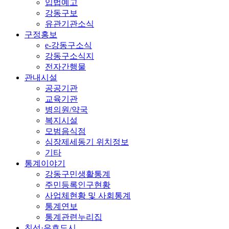
입법예고
강동구보
유관기관소식
구정홍보
e-강동구소식
강동구소식지
전자간행물
관내시설
공공기관
교육기관
병의원/약국
복지시설
모범음식점
심장제세동기 위치정보
기타
통계이야기
강동구민생활통계
주민등록인구현황
사업체현황 및 사회통계
통계연보
통계관련누리집
친선·우호도시