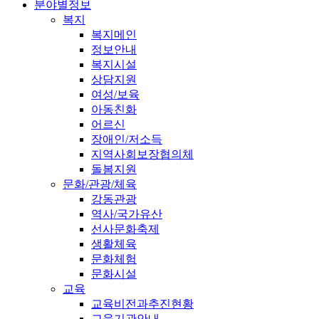
분야별정보
복지
복지메인
정보안내
복지시설
상담지원
여성/보육
아동친화
어르신
장애인/저소득
지역사회보장협의체
돌봄지원
문화/관광/체육
강동관광
역사/국가유산
선사문화축제
생활체육
문화체험
문화시설
교육
교육비전과추진현황
교육기관안내