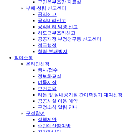
구민옴부즈만 자료실
부패·청렴 신고센터
공익신고
공직비리신고
공직비리 익명 신고
하도급부조리신고
공공재정 부정청구등 신고센터
적극행정
청렴·부패방지
참여소통
온라인신청
행사/접수
정보화교실
벼룩시장
보건교육
라돈 및 실내공기질 간이측정기 대여신청
공공시설 이용 예약
구정소식 알림 안내
구정참여
정책제안
주민예산참여방
칭찬합니다