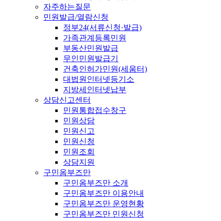
자주하는질문
민원발급/열람신청
정부24(서류신청·발급)
가족관계등록민원
부동산민원발급
무인민원발급기
건축인허가민원(세움터)
대법원인터넷등기소
지방세인터넷납부
상담신고센터
민원통합접수창구
민원상담
민원신고
민원신청
민원조회
상담지원
구민옴부즈만
구민옴부즈만 소개
구민옴부즈만 이용안내
구민옴부즈만 운영현황
구민옴부즈만 민원신청