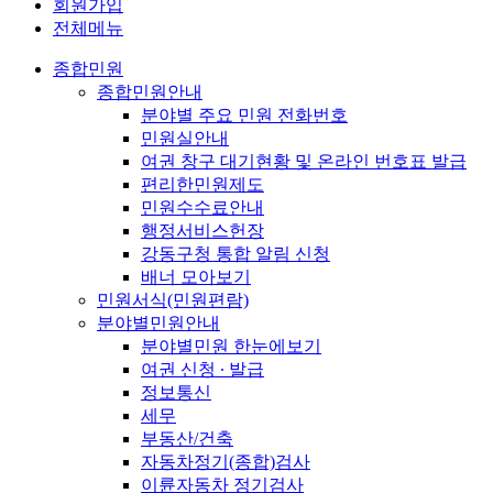
회원가입
전체메뉴
종합민원
종합민원안내
분야별 주요 민원 전화번호
민원실안내
여권 창구 대기현황 및 온라인 번호표 발급
편리한민원제도
민원수수료안내
행정서비스헌장
강동구청 통합 알림 신청
배너 모아보기
민원서식(민원편람)
분야별민원안내
분야별민원 한눈에보기
여권 신청 ∙ 발급
정보통신
세무
부동산/건축
자동차정기(종합)검사
이륜자동차 정기검사