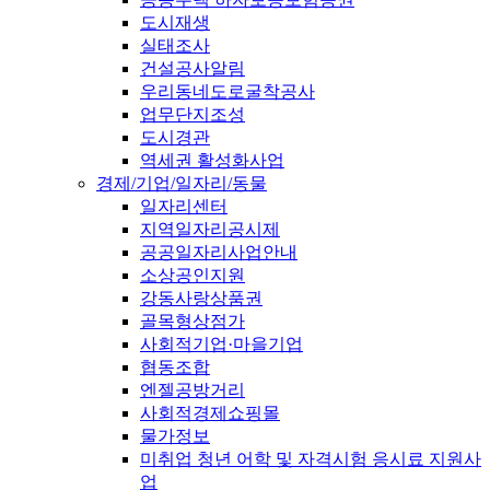
도시재생
실태조사
건설공사알림
우리동네도로굴착공사
업무단지조성
도시경관
역세권 활성화사업
경제/기업/일자리/동물
일자리센터
지역일자리공시제
공공일자리사업안내
소상공인지원
강동사랑상품권
골목형상점가
사회적기업·마을기업
협동조합
엔젤공방거리
사회적경제쇼핑몰
물가정보
미취업 청년 어학 및 자격시험 응시료 지원사
업