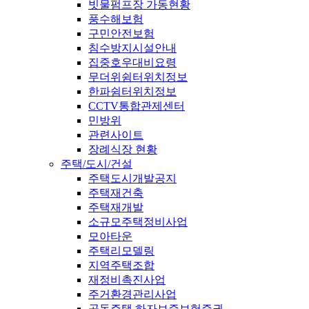
빗물펌프장 가동현황
풍수해보험
구민안전보험
침수방지시설안내
집중호우대비요령
무더위쉼터위치정보
한파쉼터위치정보
CCTV통합관제센터
민방위
관련사이트
장례식장 현황
주택/도시/건설
주택도시개발공지
주택재건축
주택재개발
소규모주택정비사업
모아타운
주택리모델링
지역주택조합
재정비촉진사업
주거환경관리사업
공동주택 하자보증보험증권