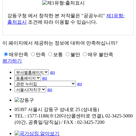
강동구청
에서 창작한 본 저작물은 "공공누리"
제1유형:
출처표시
조건에 따라 이용할 수 있습니다.
이 페이지에서 제공하는 정보에 대하여 만족하십니까?
매우만족
만족
보통
불만
매우 불만족
평가하기
go
go
go
go
05397 서울시 강동구 성내로 25 (성내동)
TEL : 1577-1188(※120다산콜센터로 연결), 02-3425-5000
(야간, 공휴일/당직실) / FAX : 02-3425-7200