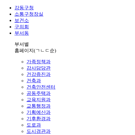
강동구청
소통구청장실
보건소
구의회
부서동
부서별
홈페이지
(ㄱㄴㄷ순)
가족정책과
감사담당관
건강증진과
건축과
건축안전센터
공동주택과
교육지원과
교통행정과
기획예산과
기후환경과
도로과
도시경관과