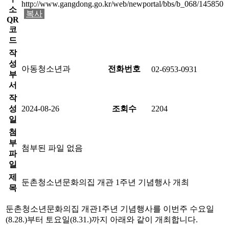
http://www.gangdong.go.kr/web/newportal/bbs/b_068/145850
소
복사
QR
코
드
작
성
아동청소년과
전화번호
02-6953-0931
부
서
작
성
2024-08-26
조회수
2204
일
첨
부
첨부된 파일 없음
파
일
제
둔촌청소년문화의집 개관 1주년 기념행사 개최
목
둔촌청소년문화의집 개관1주년 기념행사를 이번주 수요일
(8.28.)부터 토요일(8.31.)까지 아래와 같이 개최합니다.