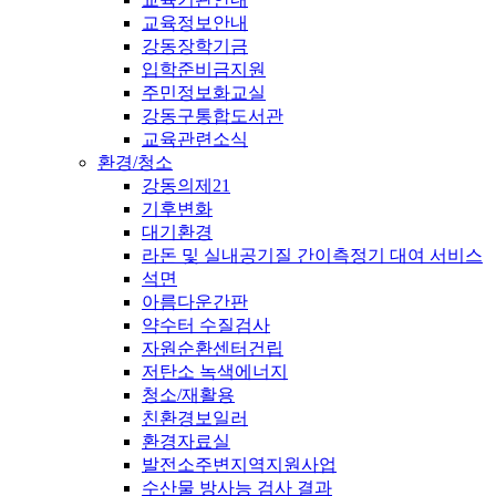
교육정보안내
강동장학기금
입학준비금지원
주민정보화교실
강동구통합도서관
교육관련소식
환경/청소
강동의제21
기후변화
대기환경
라돈 및 실내공기질 간이측정기 대여 서비스
석면
아름다운간판
약수터 수질검사
자원순환센터건립
저탄소 녹색에너지
청소/재활용
친환경보일러
환경자료실
발전소주변지역지원사업
수산물 방사능 검사 결과