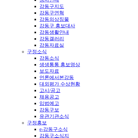
강동구지도
강동구연혁
강동의상징물
강동구 홍보대사
강동생활안내
강동갤러리
강동자료실
구정소식
강동소식
생생통통 홍보영상
보도자료
언론에서본강동
대외평가 수상현황
고시/공고
채용공고
입법예고
강동구보
유관기관소식
구정홍보
e-강동구소식
강동구소식지