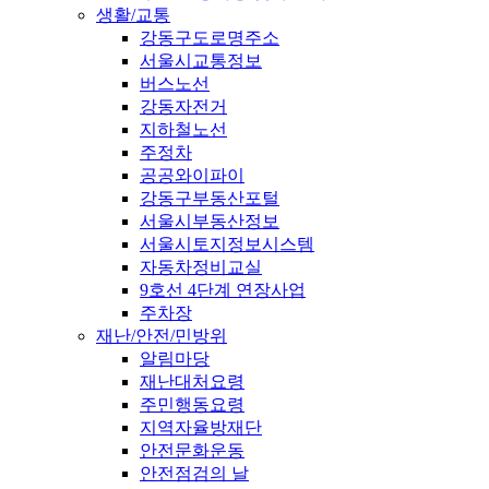
생활/교통
강동구도로명주소
서울시교통정보
버스노선
강동자전거
지하철노선
주정차
공공와이파이
강동구부동산포털
서울시부동산정보
서울시토지정보시스템
자동차정비교실
9호선 4단계 연장사업
주차장
재난/안전/민방위
알림마당
재난대처요령
주민행동요령
지역자율방재단
안전문화운동
안전점검의 날