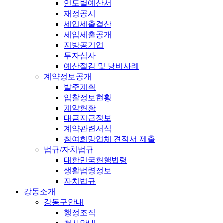
연도별예산서
재정공시
세입세출결산
세입세출공개
지방공기업
투자심사
예산절감 및 낭비사례
계약정보공개
발주계획
입찰정보현황
계약현황
대금지급정보
계약관련서식
참여희망업체 견적서 제출
법규/자치법규
대한민국현행법령
생활법령정보
자치법규
강동소개
강동구안내
행정조직
청사안내