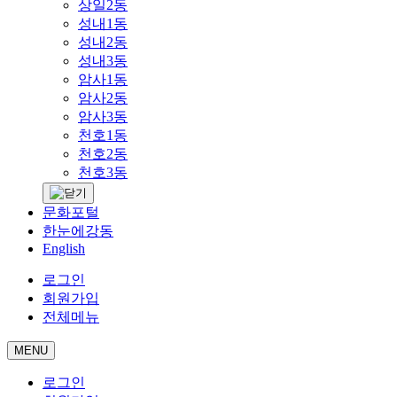
상일2동
성내1동
성내2동
성내3동
암사1동
암사2동
암사3동
천호1동
천호2동
천호3동
문화포털
한눈에강동
English
로그인
회원가입
전체메뉴
MENU
로그인