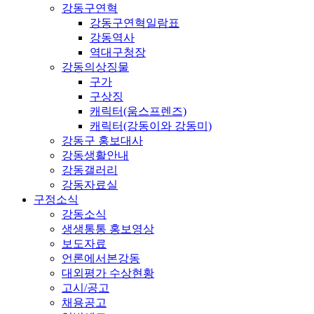
강동구연혁
강동구연혁일람표
강동역사
역대구청장
강동의상징물
구가
구상징
캐릭터(움스프렌즈)
캐릭터(강동이와 강동미)
강동구 홍보대사
강동생활안내
강동갤러리
강동자료실
구정소식
강동소식
생생통통 홍보영상
보도자료
언론에서본강동
대외평가 수상현황
고시/공고
채용공고