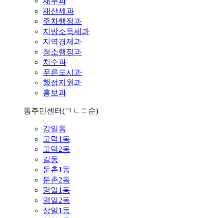
재무과
재산세과
주차행정과
지방소득세과
지역경제과
청소행정과
치수과
푸른도시과
행정지원과
홍보과
동주민센터
(ㄱㄴㄷ순)
강일동
고덕1동
고덕2동
길동
둔촌1동
둔촌2동
명일1동
명일2동
상일1동