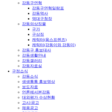
강동구연혁
강동구연혁일람표
강동역사
역대구청장
강동의상징물
구가
구상징
캐릭터(움스프렌즈)
캐릭터(강동이와 강동미)
강동구 홍보대사
강동생활안내
강동갤러리
강동자료실
구정소식
강동소식
생생통통 홍보영상
보도자료
언론에서본강동
대외평가 수상현황
고시/공고
채용공고