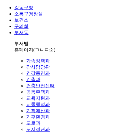
강동구청
소통구청장실
보건소
구의회
부서동
부서별
홈페이지
(ㄱㄴㄷ순)
가족정책과
감사담당관
건강증진과
건축과
건축안전센터
공동주택과
교육지원과
교통행정과
기획예산과
기후환경과
도로과
도시경관과