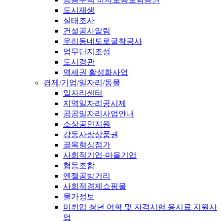
도시재생
실태조사
건설공사알림
우리동네도로굴착공사
업무단지조성
도시경관
역세권 활성화사업
경제/기업/일자리/동물
일자리센터
지역일자리공시제
공공일자리사업안내
소상공인지원
강동사랑상품권
골목형상점가
사회적기업·마을기업
협동조합
엔젤공방거리
사회적경제쇼핑몰
물가정보
미취업 청년 어학 및 자격시험 응시료 지원사
업