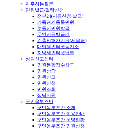
자주하는질문
민원발급/열람신청
정부24(서류신청·발급)
가족관계등록민원
부동산민원발급
무인민원발급기
건축인허가민원(세움터)
대법원인터넷등기소
지방세인터넷납부
상담신고센터
민원통합접수창구
민원상담
민원신고
민원신청
민원조회
상담지원
구민옴부즈만
구민옴부즈만 소개
구민옴부즈만 이용안내
구민옴부즈만 운영현황
구민옴부즈만 민원신청