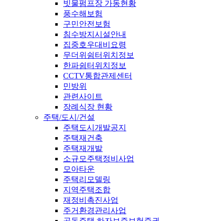
빗물펌프장 가동현황
풍수해보험
구민안전보험
침수방지시설안내
집중호우대비요령
무더위쉼터위치정보
한파쉼터위치정보
CCTV통합관제센터
민방위
관련사이트
장례식장 현황
주택/도시/건설
주택도시개발공지
주택재건축
주택재개발
소규모주택정비사업
모아타운
주택리모델링
지역주택조합
재정비촉진사업
주거환경관리사업
공동주택 하자보증보험증권