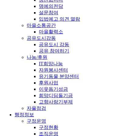
명예의전당
설문참여
입법예고 의견 열람
마을소통공간
마을활력소
공유도시강동
공유도시 강동
공유 참여하기
나눔/후원
IT희망나눔
자원봉사센터
유기동물 분양센터
후원사업
이웃돕기성금
희망디딤돌기금
고향사랑기부제
자율점검
행정정보
구정운영
구정현황
조직운영