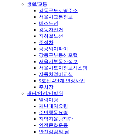
생활/교통
강동구도로명주소
서울시교통정보
버스노선
강동자전거
지하철노선
주정차
공공와이파이
강동구부동산포털
서울시부동산정보
서울시토지정보시스템
자동차정비교실
9호선 4단계 연장사업
주차장
재난/안전/민방위
알림마당
재난대처요령
주민행동요령
지역자율방재단
안전문화운동
안전점검의 날