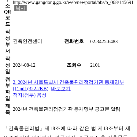
http://www.gangdong.go.kr/web/newportal/bbs/b_068/145691
소
복사
QR
코
드
작
성
건축안전센터
전화번호
02-3425-6483
부
서
작
성
2024-08-12
조회수
2101
일
첨
2. 2024년 서울특별시 건축물관리점검기관 등재명부
부
(1).pdf (322.2KB)
바로보기
파
점자(첨부)
음성
일
제
2024년 건축물관리점검기관 등재명부 공고문 알림
목
「
건축물관리법
」
제
18
조에 따라 같은 법 제
13
조부터 제