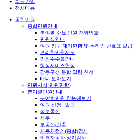
회원가입
전체메뉴
종합민원
종합민원안내
분야별 주요 민원 전화번호
민원실안내
여권 창구 대기현황 및 온라인 번호표 발급
편리한민원제도
민원수수료안내
행정서비스헌장
강동구청 통합 알림 신청
배너 모아보기
민원서식(민원편람)
분야별민원안내
분야별민원 한눈에보기
여권 신청 ∙ 발급
정보통신
세무
부동산/건축
자동차정기(종합)검사
이륜자동차 정기검사