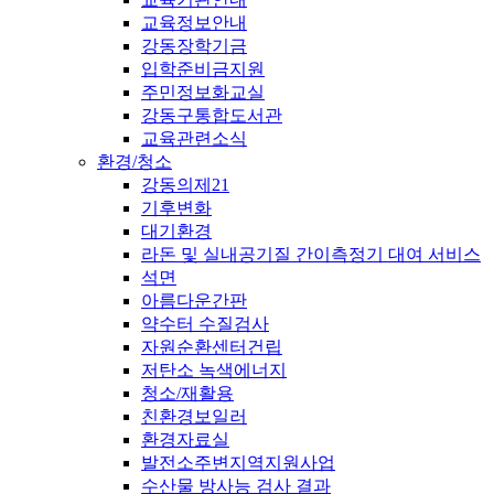
교육정보안내
강동장학기금
입학준비금지원
주민정보화교실
강동구통합도서관
교육관련소식
환경/청소
강동의제21
기후변화
대기환경
라돈 및 실내공기질 간이측정기 대여 서비스
석면
아름다운간판
약수터 수질검사
자원순환센터건립
저탄소 녹색에너지
청소/재활용
친환경보일러
환경자료실
발전소주변지역지원사업
수산물 방사능 검사 결과