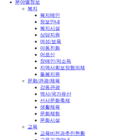
분야별정보
복지
복지메인
정보안내
복지시설
상담지원
여성/보육
아동친화
어르신
장애인/저소득
지역사회보장협의체
돌봄지원
문화/관광/체육
강동관광
역사/국가유산
선사문화축제
생활체육
문화체험
문화시설
교육
교육비전과추진현황
교육기관안내