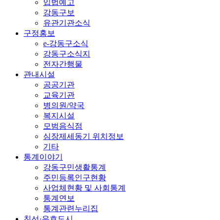
입법예고
강동구보
유관기관소식
구정홍보
e-강동구소식
강동구소식지
전자간행물
관내시설
공공기관
교육기관
병의원/약국
복지시설
모범음식점
심장제세동기 위치정보
기타
통계이야기
강동구민생활통계
주민등록인구현황
사업체현황 및 사회통계
통계연보
통계관련누리집
친선·우호도시