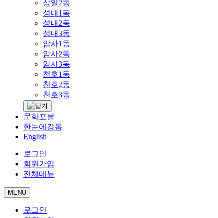
상일2동
성내1동
성내2동
성내3동
암사1동
암사2동
암사3동
천호1동
천호2동
천호3동
문화포털
한눈에강동
English
로그인
회원가입
전체메뉴
MENU
로그인