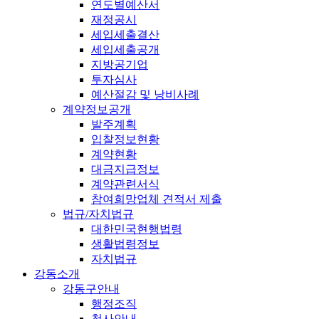
연도별예산서
재정공시
세입세출결산
세입세출공개
지방공기업
투자심사
예산절감 및 낭비사례
계약정보공개
발주계획
입찰정보현황
계약현황
대금지급정보
계약관련서식
참여희망업체 견적서 제출
법규/자치법규
대한민국현행법령
생활법령정보
자치법규
강동소개
강동구안내
행정조직
청사안내