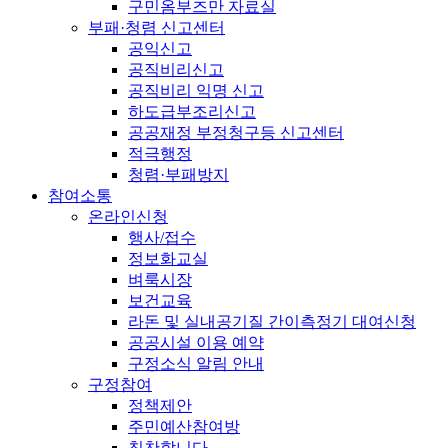
구민옴부즈만 자료실
부패·청렴 신고센터
공익신고
공직비리신고
공직비리 익명 신고
하도급부조리신고
공공재정 부정청구등 신고센터
적극행정
청렴·부패방지
참여소통
온라인신청
행사/접수
정보화교실
벼룩시장
보건교육
라돈 및 실내공기질 간이측정기 대여신청
공공시설 이용 예약
구정소식 알림 안내
구정참여
정책제안
주민예산참여방
칭찬합니다