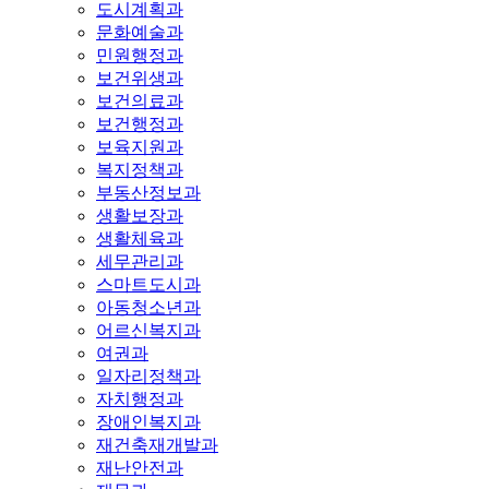
도시계획과
문화예술과
민원행정과
보건위생과
보건의료과
보건행정과
보육지원과
복지정책과
부동산정보과
생활보장과
생활체육과
세무관리과
스마트도시과
아동청소년과
어르신복지과
여권과
일자리정책과
자치행정과
장애인복지과
재건축재개발과
재난안전과