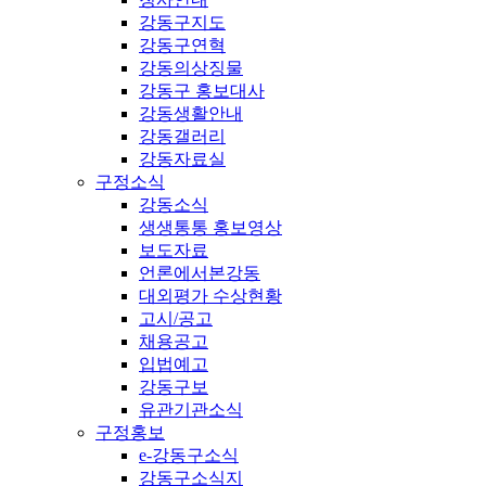
강동구지도
강동구연혁
강동의상징물
강동구 홍보대사
강동생활안내
강동갤러리
강동자료실
구정소식
강동소식
생생통통 홍보영상
보도자료
언론에서본강동
대외평가 수상현황
고시/공고
채용공고
입법예고
강동구보
유관기관소식
구정홍보
e-강동구소식
강동구소식지