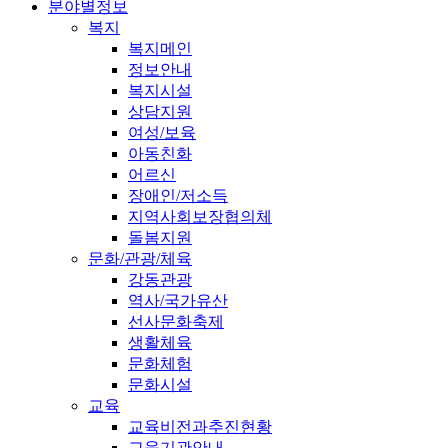
분야별정보
복지
복지메인
정보안내
복지시설
상담지원
여성/보육
아동친화
어르신
장애인/저소득
지역사회보장협의체
돌봄지원
문화/관광/체육
강동관광
역사/국가유산
선사문화축제
생활체육
문화체험
문화시설
교육
교육비전과추진현황
교육기관안내