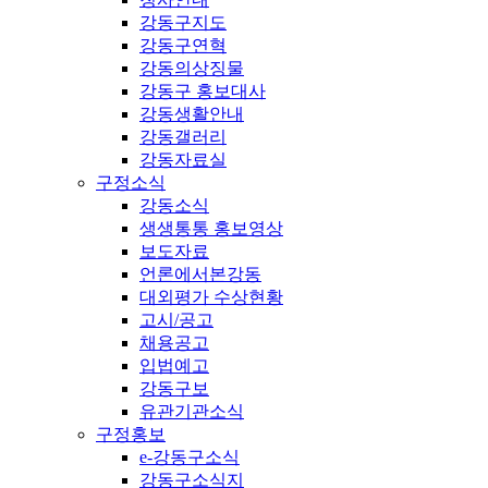
강동구지도
강동구연혁
강동의상징물
강동구 홍보대사
강동생활안내
강동갤러리
강동자료실
구정소식
강동소식
생생통통 홍보영상
보도자료
언론에서본강동
대외평가 수상현황
고시/공고
채용공고
입법예고
강동구보
유관기관소식
구정홍보
e-강동구소식
강동구소식지