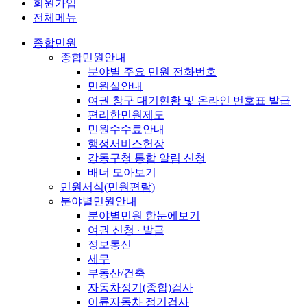
회원가입
전체메뉴
종합민원
종합민원안내
분야별 주요 민원 전화번호
민원실안내
여권 창구 대기현황 및 온라인 번호표 발급
편리한민원제도
민원수수료안내
행정서비스헌장
강동구청 통합 알림 신청
배너 모아보기
민원서식(민원편람)
분야별민원안내
분야별민원 한눈에보기
여권 신청 ∙ 발급
정보통신
세무
부동산/건축
자동차정기(종합)검사
이륜자동차 정기검사