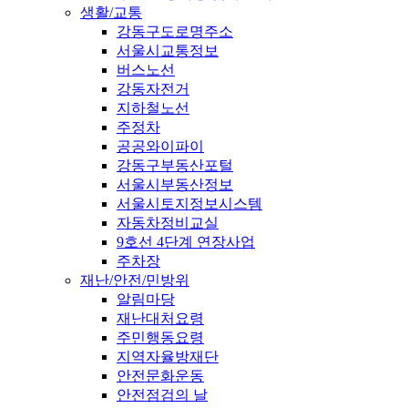
생활/교통
강동구도로명주소
서울시교통정보
버스노선
강동자전거
지하철노선
주정차
공공와이파이
강동구부동산포털
서울시부동산정보
서울시토지정보시스템
자동차정비교실
9호선 4단계 연장사업
주차장
재난/안전/민방위
알림마당
재난대처요령
주민행동요령
지역자율방재단
안전문화운동
안전점검의 날