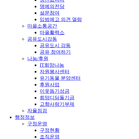
명예의전당
설문참여
입법예고 의견 열람
마을소통공간
마을활력소
공유도시강동
공유도시 강동
공유 참여하기
나눔/후원
IT희망나눔
자원봉사센터
유기동물 분양센터
후원사업
이웃돕기성금
희망디딤돌기금
고향사랑기부제
자율점검
행정정보
구정운영
구정현황
조직운영