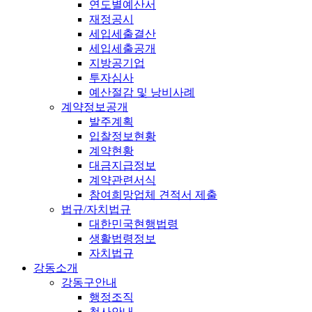
연도별예산서
재정공시
세입세출결산
세입세출공개
지방공기업
투자심사
예산절감 및 낭비사례
계약정보공개
발주계획
입찰정보현황
계약현황
대금지급정보
계약관련서식
참여희망업체 견적서 제출
법규/자치법규
대한민국현행법령
생활법령정보
자치법규
강동소개
강동구안내
행정조직
청사안내