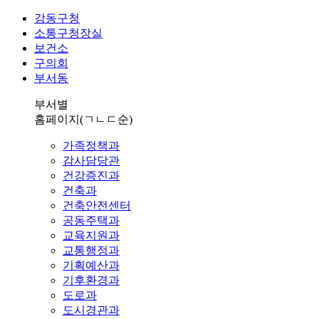
강동구청
소통구청장실
보건소
구의회
부서동
부서별
홈페이지
(ㄱㄴㄷ순)
가족정책과
감사담당관
건강증진과
건축과
건축안전센터
공동주택과
교육지원과
교통행정과
기획예산과
기후환경과
도로과
도시경관과