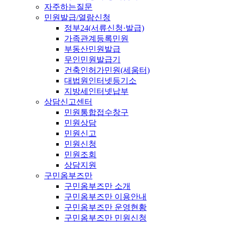
자주하는질문
민원발급/열람신청
정부24(서류신청·발급)
가족관계등록민원
부동산민원발급
무인민원발급기
건축인허가민원(세움터)
대법원인터넷등기소
지방세인터넷납부
상담신고센터
민원통합접수창구
민원상담
민원신고
민원신청
민원조회
상담지원
구민옴부즈만
구민옴부즈만 소개
구민옴부즈만 이용안내
구민옴부즈만 운영현황
구민옴부즈만 민원신청