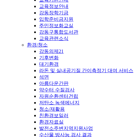
교육정보안내
강동장학기금
입학준비금지원
주민정보화교실
강동구통합도서관
교육관련소식
환경/청소
강동의제21
기후변화
대기환경
라돈 및 실내공기질 간이측정기 대여 서비스
석면
아름다운간판
약수터 수질검사
자원순환센터건립
저탄소 녹색에너지
청소/재활용
친환경보일러
환경자료실
발전소주변지역지원사업
수산물 방사능 검사 결과