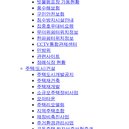
빗물펌프장 가동현황
풍수해보험
구민안전보험
침수방지시설안내
집중호우대비요령
무더위쉼터위치정보
한파쉼터위치정보
CCTV통합관제센터
민방위
관련사이트
장례식장 현황
주택/도시/건설
주택도시개발공지
주택재건축
주택재개발
소규모주택정비사업
모아타운
주택리모델링
지역주택조합
재정비촉진사업
주거환경관리사업
공동주택 하자보증보험증권