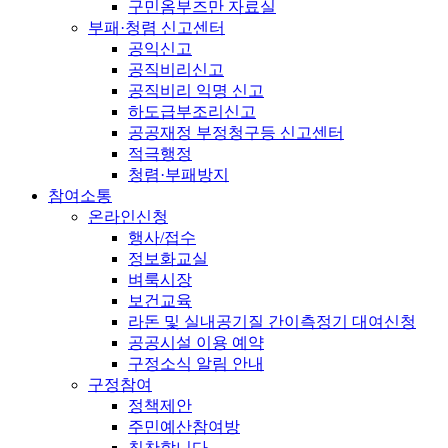
구민옴부즈만 자료실
부패·청렴 신고센터
공익신고
공직비리신고
공직비리 익명 신고
하도급부조리신고
공공재정 부정청구등 신고센터
적극행정
청렴·부패방지
참여소통
온라인신청
행사/접수
정보화교실
벼룩시장
보건교육
라돈 및 실내공기질 간이측정기 대여신청
공공시설 이용 예약
구정소식 알림 안내
구정참여
정책제안
주민예산참여방
칭찬합니다