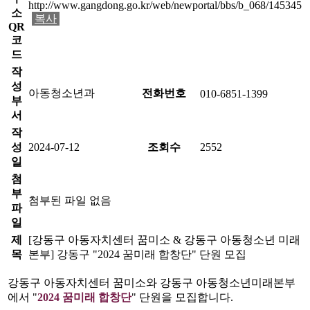
http://www.gangdong.go.kr/web/newportal/bbs/b_068/145345
소
복사
QR
코
드
작
성
아동청소년과
전화번호
010-6851-1399
부
서
작
성
2024-07-12
조회수
2552
일
첨
부
첨부된 파일 없음
파
일
제
[강동구 아동자치센터 꿈미소 & 강동구 아동청소년 미래
목
본부] 강동구 "2024 꿈미래 합창단" 단원 모집
강동구 아동자치센터 꿈미소와 강동구 아동청소년미래본부
에서 "
2024
꿈
미
래
합
창
단
" 단원을 모집합니다.