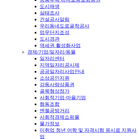
도시재생
실태조사
건설공사알림
우리동네도로굴착공사
업무단지조성
도시경관
역세권 활성화사업
경제/기업/일자리/동물
일자리센터
지역일자리공시제
공공일자리사업안내
소상공인지원
강동사랑상품권
골목형상점가
사회적기업·마을기업
협동조합
엔젤공방거리
사회적경제쇼핑몰
물가정보
미취업 청년 어학 및 자격시험 응시료 지원사
업