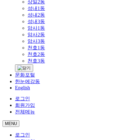
상일2동
성내1동
성내2동
성내3동
암사1동
암사2동
암사3동
천호1동
천호2동
천호3동
문화포털
한눈에강동
English
로그인
회원가입
전체메뉴
MENU
로그인