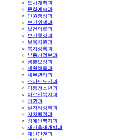
도시계획과
문화예술과
민원행정과
보건위생과
보건의료과
보건행정과
보육지원과
복지정책과
부동산정보과
생활보장과
생활체육과
세무관리과
스마트도시과
아동청소년과
어르신복지과
여권과
일자리정책과
자치행정과
장애인복지과
재건축재개발과
재난안전과