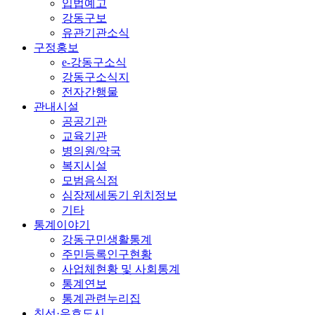
입법예고
강동구보
유관기관소식
구정홍보
e-강동구소식
강동구소식지
전자간행물
관내시설
공공기관
교육기관
병의원/약국
복지시설
모범음식점
심장제세동기 위치정보
기타
통계이야기
강동구민생활통계
주민등록인구현황
사업체현황 및 사회통계
통계연보
통계관련누리집
친선·우호도시