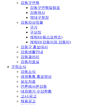
강동구연혁
강동구연혁일람표
강동역사
역대구청장
강동의상징물
구가
구상징
캐릭터(움스프렌즈)
캐릭터(강동이와 강동미)
강동구 홍보대사
강동생활안내
강동갤러리
강동자료실
구정소식
강동소식
생생통통 홍보영상
보도자료
언론에서본강동
대외평가 수상현황
고시/공고
채용공고