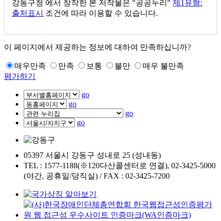
강동구청
에서 창작한 본 저작물은 "공공누리"
제1유형:
출처표시
조건에 따라 이용할 수 있습니다.
이 페이지에서 제공하는 정보에 대하여 만족하십니까?
매우만족
만족
보통
불만
매우 불만족
평가하기
go
go
go
go
05397 서울시 강동구 성내로 25 (성내동)
TEL : 1577-1188(※120다산콜센터로 연결), 02-3425-5000
(야간, 공휴일/당직실) / FAX : 02-3425-7200