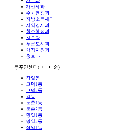
재무과
재산세과
주차행정과
지방소득세과
지역경제과
청소행정과
치수과
푸른도시과
행정지원과
홍보과
동주민센터
(ㄱㄴㄷ순)
강일동
고덕1동
고덕2동
길동
둔촌1동
둔촌2동
명일1동
명일2동
상일1동