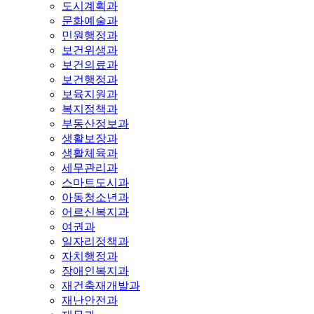
도시계획과
문화예술과
민원행정과
보건위생과
보건의료과
보건행정과
보육지원과
복지정책과
부동산정보과
생활보장과
생활체육과
세무관리과
스마트도시과
아동청소년과
어르신복지과
여권과
일자리정책과
자치행정과
장애인복지과
재건축재개발과
재난안전과