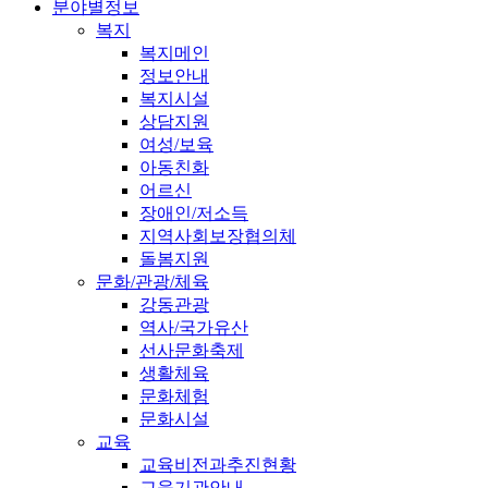
분야별정보
복지
복지메인
정보안내
복지시설
상담지원
여성/보육
아동친화
어르신
장애인/저소득
지역사회보장협의체
돌봄지원
문화/관광/체육
강동관광
역사/국가유산
선사문화축제
생활체육
문화체험
문화시설
교육
교육비전과추진현황
교육기관안내