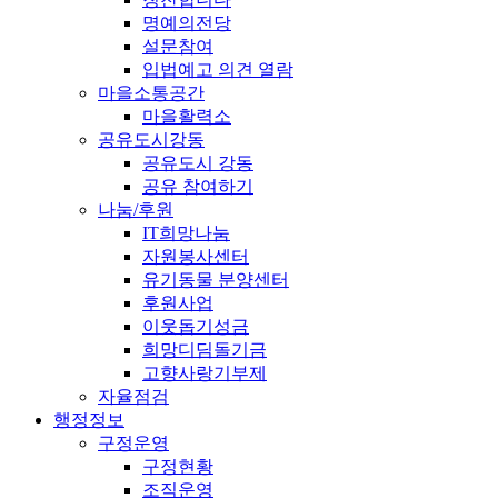
명예의전당
설문참여
입법예고 의견 열람
마을소통공간
마을활력소
공유도시강동
공유도시 강동
공유 참여하기
나눔/후원
IT희망나눔
자원봉사센터
유기동물 분양센터
후원사업
이웃돕기성금
희망디딤돌기금
고향사랑기부제
자율점검
행정정보
구정운영
구정현황
조직운영