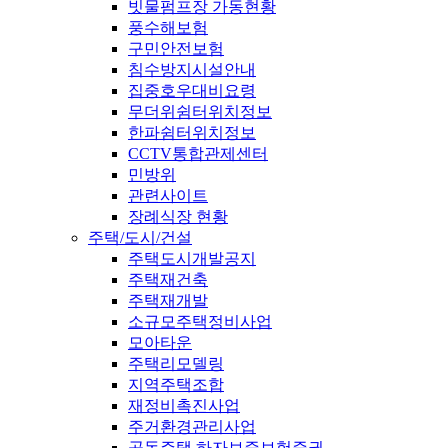
빗물펌프장 가동현황
풍수해보험
구민안전보험
침수방지시설안내
집중호우대비요령
무더위쉼터위치정보
한파쉼터위치정보
CCTV통합관제센터
민방위
관련사이트
장례식장 현황
주택/도시/건설
주택도시개발공지
주택재건축
주택재개발
소규모주택정비사업
모아타운
주택리모델링
지역주택조합
재정비촉진사업
주거환경관리사업
공동주택 하자보증보험증권