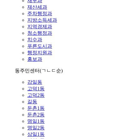
재무과
재산세과
주차행정과
지방소득세과
지역경제과
청소행정과
치수과
푸른도시과
행정지원과
홍보과
동주민센터
(ㄱㄴㄷ순)
강일동
고덕1동
고덕2동
길동
둔촌1동
둔촌2동
명일1동
명일2동
상일1동