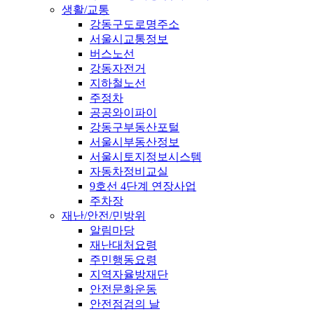
생활/교통
강동구도로명주소
서울시교통정보
버스노선
강동자전거
지하철노선
주정차
공공와이파이
강동구부동산포털
서울시부동산정보
서울시토지정보시스템
자동차정비교실
9호선 4단계 연장사업
주차장
재난/안전/민방위
알림마당
재난대처요령
주민행동요령
지역자율방재단
안전문화운동
안전점검의 날