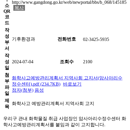
http://www.gangdong.go.kr/web/newportal/bbs/b_068/145185
소
복사
QR
코
드
작
성
기후환경과
전화번호
02-3425-5935
부
서
작
성
2024-07-04
조회수
2100
일
첨
화학사고예방관리계획서 지역사회 고지서(암사아리수
부
정수센터).pdf (234.7KB)
바로보기
파
점자(첨부)
음성
일
제
화학사고 예방관리계획서 지역사회 고지
목
우리구 관내 화학물질 취급 사업장인 암사아리수정수센터 화
학사고예방관리계획서를 붙임과 같이 고지합니다.