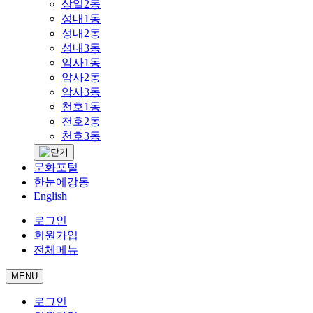
상일2동
성내1동
성내2동
성내3동
암사1동
암사2동
암사3동
천호1동
천호2동
천호3동
문화포털
한눈에강동
English
로그인
회원가입
전체메뉴
MENU
로그인