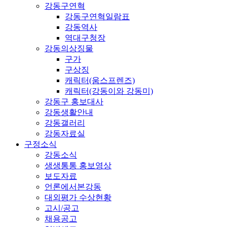
강동구연혁
강동구연혁일람표
강동역사
역대구청장
강동의상징물
구가
구상징
캐릭터(움스프렌즈)
캐릭터(강동이와 강동미)
강동구 홍보대사
강동생활안내
강동갤러리
강동자료실
구정소식
강동소식
생생통통 홍보영상
보도자료
언론에서본강동
대외평가 수상현황
고시/공고
채용공고