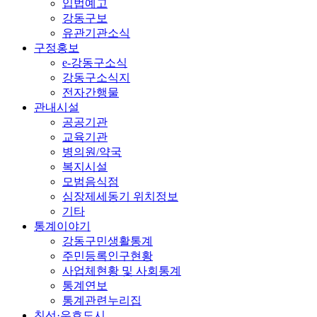
입법예고
강동구보
유관기관소식
구정홍보
e-강동구소식
강동구소식지
전자간행물
관내시설
공공기관
교육기관
병의원/약국
복지시설
모범음식점
심장제세동기 위치정보
기타
통계이야기
강동구민생활통계
주민등록인구현황
사업체현황 및 사회통계
통계연보
통계관련누리집
친선·우호도시