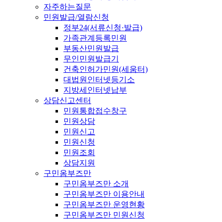
자주하는질문
민원발급/열람신청
정부24(서류신청·발급)
가족관계등록민원
부동산민원발급
무인민원발급기
건축인허가민원(세움터)
대법원인터넷등기소
지방세인터넷납부
상담신고센터
민원통합접수창구
민원상담
민원신고
민원신청
민원조회
상담지원
구민옴부즈만
구민옴부즈만 소개
구민옴부즈만 이용안내
구민옴부즈만 운영현황
구민옴부즈만 민원신청