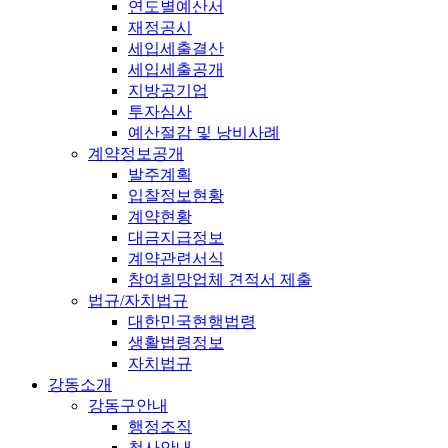
연도별예산서
재정공시
세입세출결산
세입세출공개
지방공기업
투자심사
예산절감 및 낭비사례
계약정보공개
발주계획
입찰정보현황
계약현황
대금지급정보
계약관련서식
참여희망업체 견적서 제출
법규/자치법규
대한민국현행법령
생활법령정보
자치법규
강동소개
강동구안내
행정조직
청사안내