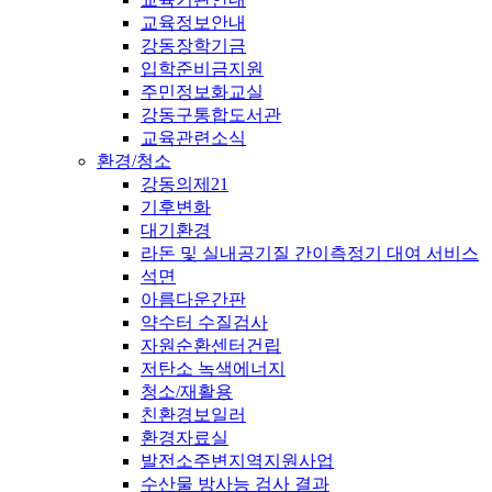
교육정보안내
강동장학기금
입학준비금지원
주민정보화교실
강동구통합도서관
교육관련소식
환경/청소
강동의제21
기후변화
대기환경
라돈 및 실내공기질 간이측정기 대여 서비스
석면
아름다운간판
약수터 수질검사
자원순환센터건립
저탄소 녹색에너지
청소/재활용
친환경보일러
환경자료실
발전소주변지역지원사업
수산물 방사능 검사 결과