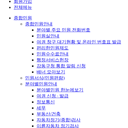
회원가입
전체메뉴
종합민원
종합민원안내
분야별 주요 민원 전화번호
민원실안내
여권 창구 대기현황 및 온라인 번호표 발급
편리한민원제도
민원수수료안내
행정서비스헌장
강동구청 통합 알림 신청
배너 모아보기
민원서식(민원편람)
분야별민원안내
분야별민원 한눈에보기
여권 신청 ∙ 발급
정보통신
세무
부동산/건축
자동차정기(종합)검사
이륜자동차 정기검사