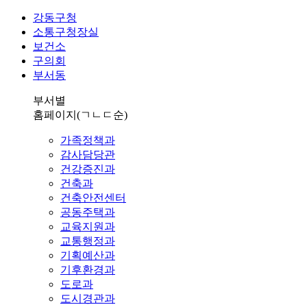
강동구청
소통구청장실
보건소
구의회
부서동
부서별
홈페이지
(ㄱㄴㄷ순)
가족정책과
감사담당관
건강증진과
건축과
건축안전센터
공동주택과
교육지원과
교통행정과
기획예산과
기후환경과
도로과
도시경관과