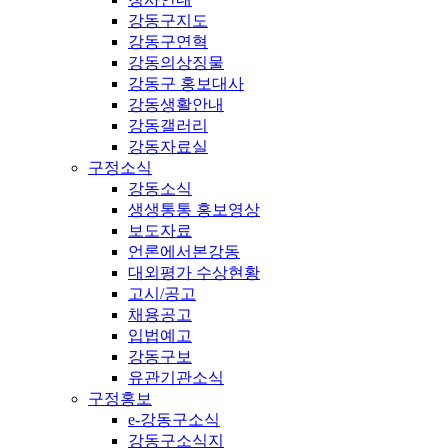
강동구지도
강동구연혁
강동의상징물
강동구 홍보대사
강동생활안내
강동갤러리
강동자료실
구정소식
강동소식
생생통통 홍보영상
보도자료
언론에서본강동
대외평가 수상현황
고시/공고
채용공고
입법예고
강동구보
유관기관소식
구정홍보
e-강동구소식
강동구소식지