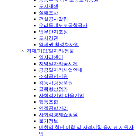
도시재생
실태조사
건설공사알림
우리동네도로굴착공사
업무단지조성
도시경관
역세권 활성화사업
경제/기업/일자리/동물
일자리센터
지역일자리공시제
공공일자리사업안내
소상공인지원
강동사랑상품권
골목형상점가
사회적기업·마을기업
협동조합
엔젤공방거리
사회적경제쇼핑몰
물가정보
미취업 청년 어학 및 자격시험 응시료 지원사
업