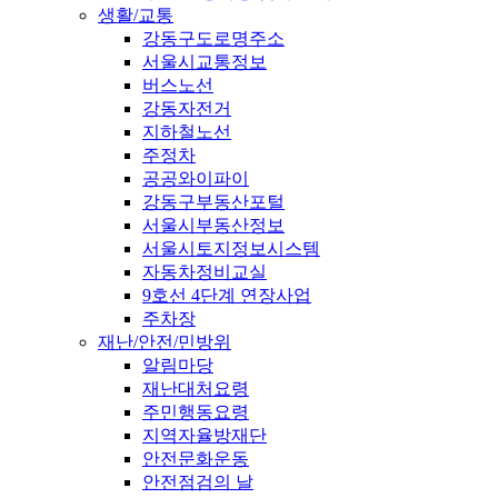
생활/교통
강동구도로명주소
서울시교통정보
버스노선
강동자전거
지하철노선
주정차
공공와이파이
강동구부동산포털
서울시부동산정보
서울시토지정보시스템
자동차정비교실
9호선 4단계 연장사업
주차장
재난/안전/민방위
알림마당
재난대처요령
주민행동요령
지역자율방재단
안전문화운동
안전점검의 날