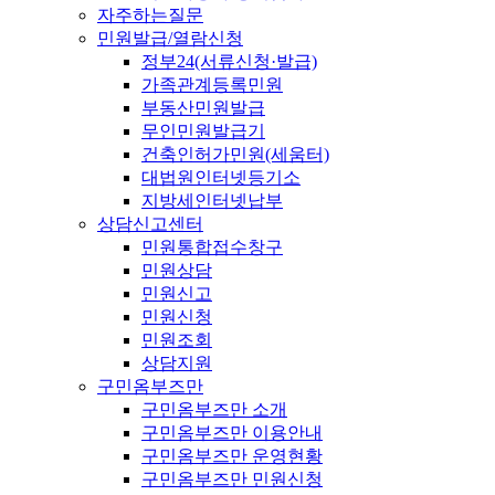
자주하는질문
민원발급/열람신청
정부24(서류신청·발급)
가족관계등록민원
부동산민원발급
무인민원발급기
건축인허가민원(세움터)
대법원인터넷등기소
지방세인터넷납부
상담신고센터
민원통합접수창구
민원상담
민원신고
민원신청
민원조회
상담지원
구민옴부즈만
구민옴부즈만 소개
구민옴부즈만 이용안내
구민옴부즈만 운영현황
구민옴부즈만 민원신청