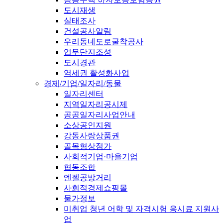
도시재생
실태조사
건설공사알림
우리동네도로굴착공사
업무단지조성
도시경관
역세권 활성화사업
경제/기업/일자리/동물
일자리센터
지역일자리공시제
공공일자리사업안내
소상공인지원
강동사랑상품권
골목형상점가
사회적기업·마을기업
협동조합
엔젤공방거리
사회적경제쇼핑몰
물가정보
미취업 청년 어학 및 자격시험 응시료 지원사
업