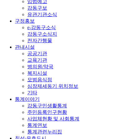
입법예고
강동구보
유관기관소식
구정홍보
e-강동구소식
강동구소식지
전자간행물
관내시설
공공기관
교육기관
병의원/약국
복지시설
모범음식점
심장제세동기 위치정보
기타
통계이야기
강동구민생활통계
주민등록인구현황
사업체현황 및 사회통계
통계연보
통계관련누리집
친선·우호도시