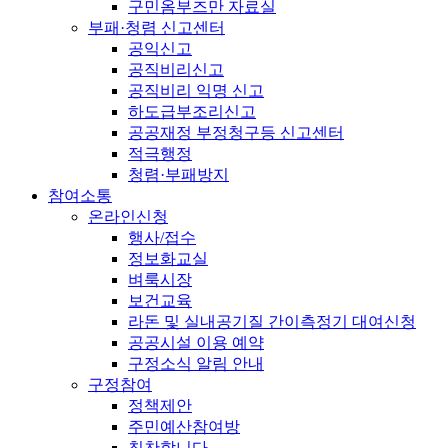
구민옴부즈만 자료실
부패·청렴 신고센터
공익신고
공직비리신고
공직비리 익명 신고
하도급부조리신고
공공재정 부정청구등 신고센터
적극행정
청렴·부패방지
참여소통
온라인신청
행사/접수
정보화교실
벼룩시장
보건교육
라돈 및 실내공기질 간이측정기 대여신청
공공시설 이용 예약
구정소식 알림 안내
구정참여
정책제안
주민예산참여방
칭찬합니다