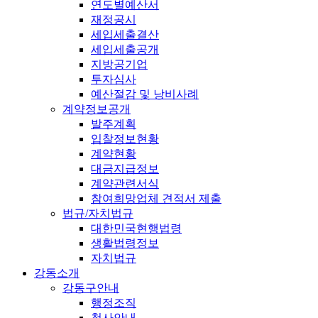
연도별예산서
재정공시
세입세출결산
세입세출공개
지방공기업
투자심사
예산절감 및 낭비사례
계약정보공개
발주계획
입찰정보현황
계약현황
대금지급정보
계약관련서식
참여희망업체 견적서 제출
법규/자치법규
대한민국현행법령
생활법령정보
자치법규
강동소개
강동구안내
행정조직
청사안내