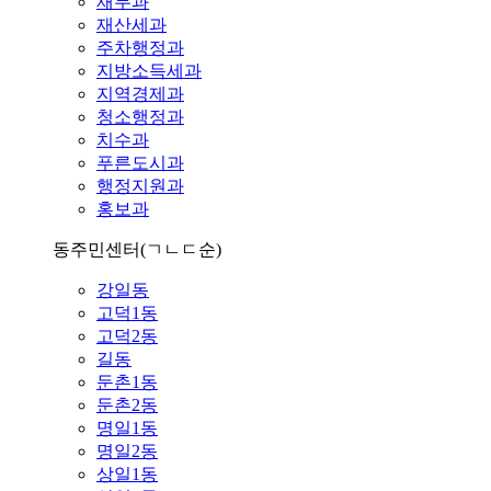
재무과
재산세과
주차행정과
지방소득세과
지역경제과
청소행정과
치수과
푸른도시과
행정지원과
홍보과
동주민센터
(ㄱㄴㄷ순)
강일동
고덕1동
고덕2동
길동
둔촌1동
둔촌2동
명일1동
명일2동
상일1동