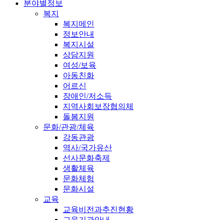
분야별정보
복지
복지메인
정보안내
복지시설
상담지원
여성/보육
아동친화
어르신
장애인/저소득
지역사회보장협의체
돌봄지원
문화/관광/체육
강동관광
역사/국가유산
선사문화축제
생활체육
문화체험
문화시설
교육
교육비전과추진현황
교육기관안내