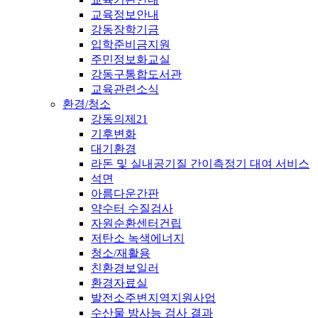
교육정보안내
강동장학기금
입학준비금지원
주민정보화교실
강동구통합도서관
교육관련소식
환경/청소
강동의제21
기후변화
대기환경
라돈 및 실내공기질 간이측정기 대여 서비스
석면
아름다운간판
약수터 수질검사
자원순환센터건립
저탄소 녹색에너지
청소/재활용
친환경보일러
환경자료실
발전소주변지역지원사업
수산물 방사능 검사 결과