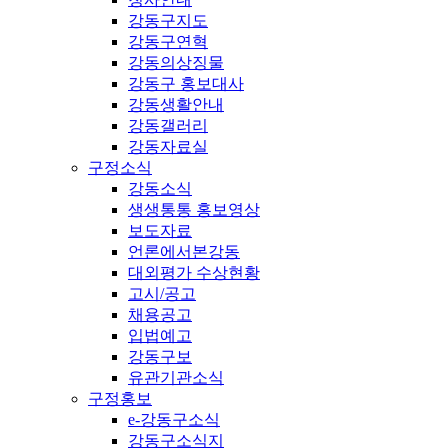
강동구지도
강동구연혁
강동의상징물
강동구 홍보대사
강동생활안내
강동갤러리
강동자료실
구정소식
강동소식
생생통통 홍보영상
보도자료
언론에서본강동
대외평가 수상현황
고시/공고
채용공고
입법예고
강동구보
유관기관소식
구정홍보
e-강동구소식
강동구소식지