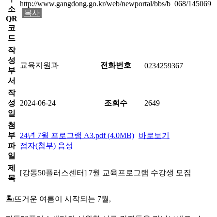
http://www.gangdong.go.kr/web/newportal/bbs/b_068/145069
소
복사
QR
코
드
작
성
교육지원과
전화번호
0234259367
부
서
작
성
2024-06-24
조회수
2649
일
첨
부
24년 7월 프로그램 A3.pdf (4.0MB)
바로보기
파
점자(첨부)
음성
일
제
[강동50플러스센터] 7월 교육프로그램 수강생 모집
목
🏝️뜨거운 여름이 시작되는 7월,