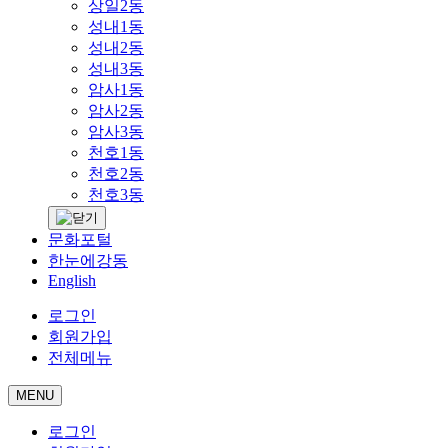
상일2동
성내1동
성내2동
성내3동
암사1동
암사2동
암사3동
천호1동
천호2동
천호3동
문화포털
한눈에강동
English
로그인
회원가입
전체메뉴
MENU
로그인