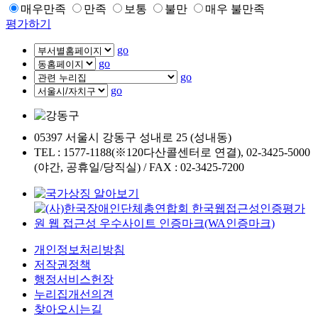
매우만족
만족
보통
불만
매우 불만족
평가하기
go
go
go
go
05397 서울시 강동구 성내로 25 (성내동)
TEL : 1577-1188(※120다산콜센터로 연결), 02-3425-5000
(야간, 공휴일/당직실) / FAX : 02-3425-7200
개인정보처리방침
저작권정책
행정서비스헌장
누리집개선의견
찾아오시는길