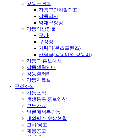
강동구연혁
강동구연혁일람표
강동역사
역대구청장
강동의상징물
구가
구상징
캐릭터(움스프렌즈)
캐릭터(강동이와 강동미)
강동구 홍보대사
강동생활안내
강동갤러리
강동자료실
구정소식
강동소식
생생통통 홍보영상
보도자료
언론에서본강동
대외평가 수상현황
고시/공고
채용공고