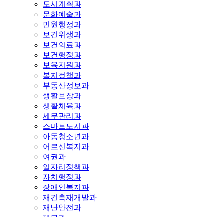
도시계획과
문화예술과
민원행정과
보건위생과
보건의료과
보건행정과
보육지원과
복지정책과
부동산정보과
생활보장과
생활체육과
세무관리과
스마트도시과
아동청소년과
어르신복지과
여권과
일자리정책과
자치행정과
장애인복지과
재건축재개발과
재난안전과