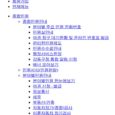
회원가입
전체메뉴
종합민원
종합민원안내
분야별 주요 민원 전화번호
민원실안내
여권 창구 대기현황 및 온라인 번호표 발급
편리한민원제도
민원수수료안내
행정서비스헌장
강동구청 통합 알림 신청
배너 모아보기
민원서식(민원편람)
분야별민원안내
분야별민원 한눈에보기
여권 신청 ∙ 발급
정보통신
세무
부동산/건축
자동차정기(종합)검사
이륜자동차 정기검사