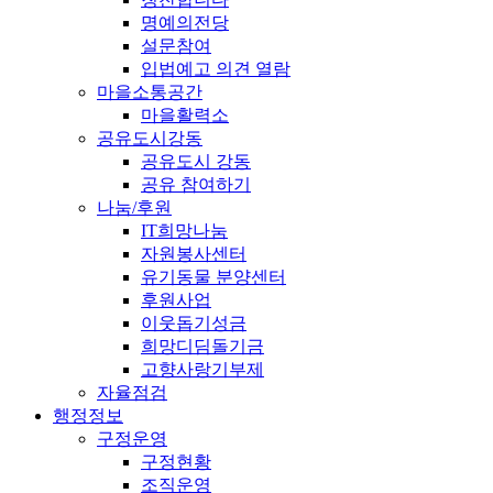
명예의전당
설문참여
입법예고 의견 열람
마을소통공간
마을활력소
공유도시강동
공유도시 강동
공유 참여하기
나눔/후원
IT희망나눔
자원봉사센터
유기동물 분양센터
후원사업
이웃돕기성금
희망디딤돌기금
고향사랑기부제
자율점검
행정정보
구정운영
구정현황
조직운영