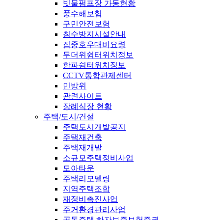
빗물펌프장 가동현황
풍수해보험
구민안전보험
침수방지시설안내
집중호우대비요령
무더위쉼터위치정보
한파쉼터위치정보
CCTV통합관제센터
민방위
관련사이트
장례식장 현황
주택/도시/건설
주택도시개발공지
주택재건축
주택재개발
소규모주택정비사업
모아타운
주택리모델링
지역주택조합
재정비촉진사업
주거환경관리사업
공동주택 하자보증보험증권