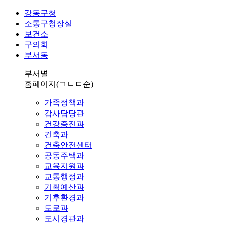
강동구청
소통구청장실
보건소
구의회
부서동
부서별
홈페이지
(ㄱㄴㄷ순)
가족정책과
감사담당관
건강증진과
건축과
건축안전센터
공동주택과
교육지원과
교통행정과
기획예산과
기후환경과
도로과
도시경관과