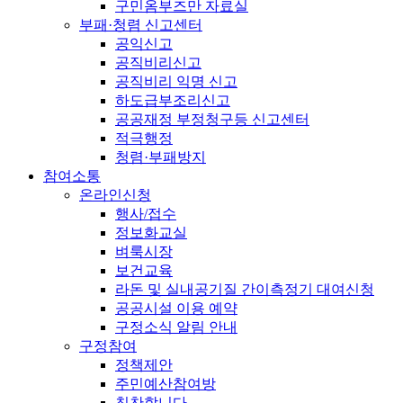
구민옴부즈만 자료실
부패·청렴 신고센터
공익신고
공직비리신고
공직비리 익명 신고
하도급부조리신고
공공재정 부정청구등 신고센터
적극행정
청렴·부패방지
참여소통
온라인신청
행사/접수
정보화교실
벼룩시장
보건교육
라돈 및 실내공기질 간이측정기 대여신청
공공시설 이용 예약
구정소식 알림 안내
구정참여
정책제안
주민예산참여방
칭찬합니다