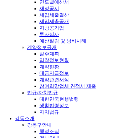
연도별예산서
재정공시
세입세출결산
세입세출공개
지방공기업
투자심사
예산절감 및 낭비사례
계약정보공개
발주계획
입찰정보현황
계약현황
대금지급정보
계약관련서식
참여희망업체 견적서 제출
법규/자치법규
대한민국현행법령
생활법령정보
자치법규
강동소개
강동구안내
행정조직
청사안내