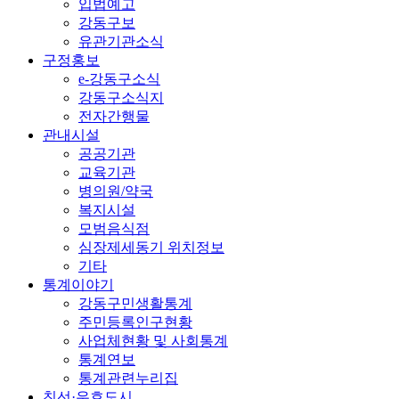
입법예고
강동구보
유관기관소식
구정홍보
e-강동구소식
강동구소식지
전자간행물
관내시설
공공기관
교육기관
병의원/약국
복지시설
모범음식점
심장제세동기 위치정보
기타
통계이야기
강동구민생활통계
주민등록인구현황
사업체현황 및 사회통계
통계연보
통계관련누리집
친선·우호도시