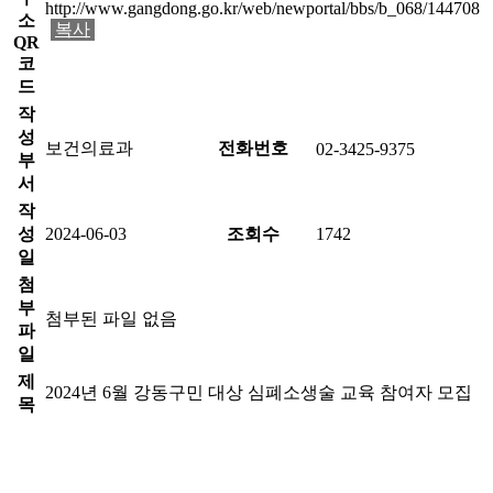
http://www.gangdong.go.kr/web/newportal/bbs/b_068/144708
소
복사
QR
코
드
작
성
보건의료과
전화번호
02-3425-9375
부
서
작
성
2024-06-03
조회수
1742
일
첨
부
첨부된 파일 없음
파
일
제
2024년 6월 강동구민 대상 심폐소생술 교육 참여자 모집
목