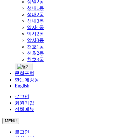
상일2동
성내1동
성내2동
성내3동
암사1동
암사2동
암사3동
천호1동
천호2동
천호3동
문화포털
한눈에강동
English
로그인
회원가입
전체메뉴
MENU
로그인