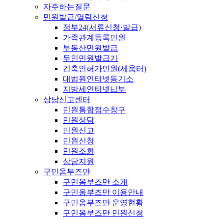
자주하는질문
민원발급/열람신청
정부24(서류신청·발급)
가족관계등록민원
부동산민원발급
무인민원발급기
건축인허가민원(세움터)
대법원인터넷등기소
지방세인터넷납부
상담신고센터
민원통합접수창구
민원상담
민원신고
민원신청
민원조회
상담지원
구민옴부즈만
구민옴부즈만 소개
구민옴부즈만 이용안내
구민옴부즈만 운영현황
구민옴부즈만 민원신청