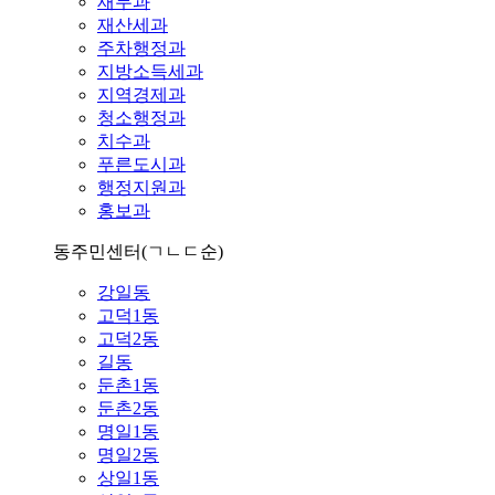
재무과
재산세과
주차행정과
지방소득세과
지역경제과
청소행정과
치수과
푸른도시과
행정지원과
홍보과
동주민센터
(ㄱㄴㄷ순)
강일동
고덕1동
고덕2동
길동
둔촌1동
둔촌2동
명일1동
명일2동
상일1동