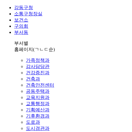
강동구청
소통구청장실
보건소
구의회
부서동
부서별
홈페이지
(ㄱㄴㄷ순)
가족정책과
감사담당관
건강증진과
건축과
건축안전센터
공동주택과
교육지원과
교통행정과
기획예산과
기후환경과
도로과
도시경관과