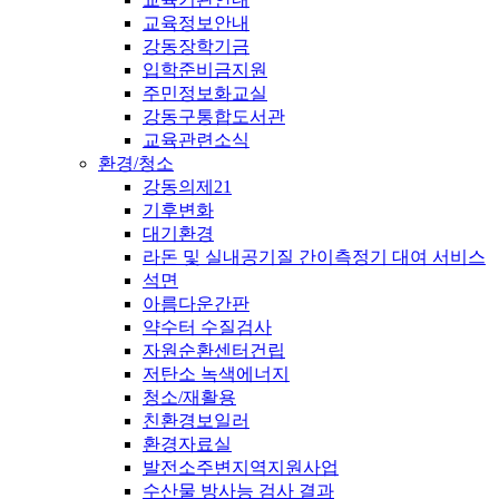
교육정보안내
강동장학기금
입학준비금지원
주민정보화교실
강동구통합도서관
교육관련소식
환경/청소
강동의제21
기후변화
대기환경
라돈 및 실내공기질 간이측정기 대여 서비스
석면
아름다운간판
약수터 수질검사
자원순환센터건립
저탄소 녹색에너지
청소/재활용
친환경보일러
환경자료실
발전소주변지역지원사업
수산물 방사능 검사 결과