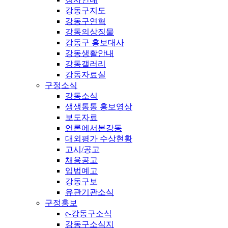
강동구지도
강동구연혁
강동의상징물
강동구 홍보대사
강동생활안내
강동갤러리
강동자료실
구정소식
강동소식
생생통통 홍보영상
보도자료
언론에서본강동
대외평가 수상현황
고시/공고
채용공고
입법예고
강동구보
유관기관소식
구정홍보
e-강동구소식
강동구소식지