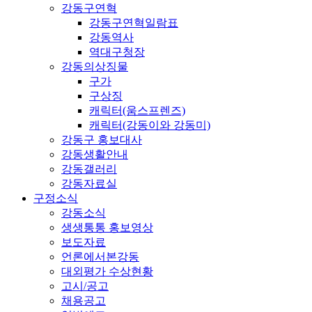
강동구연혁
강동구연혁일람표
강동역사
역대구청장
강동의상징물
구가
구상징
캐릭터(움스프렌즈)
캐릭터(강동이와 강동미)
강동구 홍보대사
강동생활안내
강동갤러리
강동자료실
구정소식
강동소식
생생통통 홍보영상
보도자료
언론에서본강동
대외평가 수상현황
고시/공고
채용공고