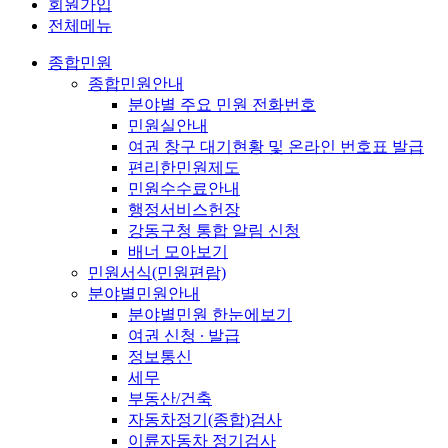
회원가입
전체메뉴
종합민원
종합민원안내
분야별 주요 민원 전화번호
민원실안내
여권 창구 대기현황 및 온라인 번호표 발급
편리한민원제도
민원수수료안내
행정서비스헌장
강동구청 통합 알림 신청
배너 모아보기
민원서식(민원편람)
분야별민원안내
분야별민원 한눈에보기
여권 신청 ∙ 발급
정보통신
세무
부동산/건축
자동차정기(종합)검사
이륜자동차 정기검사