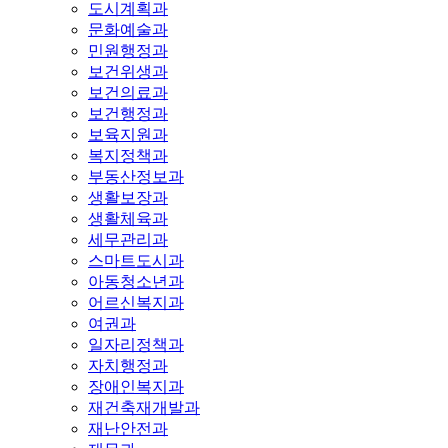
도시계획과
문화예술과
민원행정과
보건위생과
보건의료과
보건행정과
보육지원과
복지정책과
부동산정보과
생활보장과
생활체육과
세무관리과
스마트도시과
아동청소년과
어르신복지과
여권과
일자리정책과
자치행정과
장애인복지과
재건축재개발과
재난안전과