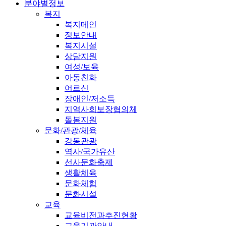
분야별정보
복지
복지메인
정보안내
복지시설
상담지원
여성/보육
아동친화
어르신
장애인/저소득
지역사회보장협의체
돌봄지원
문화/관광/체육
강동관광
역사/국가유산
선사문화축제
생활체육
문화체험
문화시설
교육
교육비전과추진현황
교육기관안내