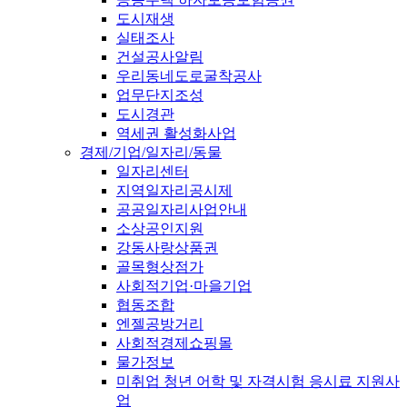
도시재생
실태조사
건설공사알림
우리동네도로굴착공사
업무단지조성
도시경관
역세권 활성화사업
경제/기업/일자리/동물
일자리센터
지역일자리공시제
공공일자리사업안내
소상공인지원
강동사랑상품권
골목형상점가
사회적기업·마을기업
협동조합
엔젤공방거리
사회적경제쇼핑몰
물가정보
미취업 청년 어학 및 자격시험 응시료 지원사
업