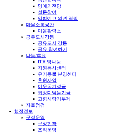
명예의전당
설문참여
입법예고 의견 열람
마을소통공간
마을활력소
공유도시강동
공유도시 강동
공유 참여하기
나눔/후원
IT희망나눔
자원봉사센터
유기동물 분양센터
후원사업
이웃돕기성금
희망디딤돌기금
고향사랑기부제
자율점검
행정정보
구정운영
구정현황
조직운영