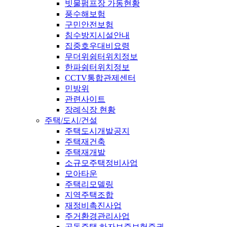
빗물펌프장 가동현황
풍수해보험
구민안전보험
침수방지시설안내
집중호우대비요령
무더위쉼터위치정보
한파쉼터위치정보
CCTV통합관제센터
민방위
관련사이트
장례식장 현황
주택/도시/건설
주택도시개발공지
주택재건축
주택재개발
소규모주택정비사업
모아타운
주택리모델링
지역주택조합
재정비촉진사업
주거환경관리사업
공동주택 하자보증보험증권