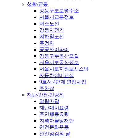
생활/교통
강동구도로명주소
서울시교통정보
버스노선
강동자전거
지하철노선
주정차
공공와이파이
강동구부동산포털
서울시부동산정보
서울시토지정보시스템
자동차정비교실
9호선 4단계 연장사업
주차장
재난/안전/민방위
알림마당
재난대처요령
주민행동요령
지역자율방재단
안전문화운동
안전점검의 날