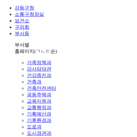
강동구청
소통구청장실
보건소
구의회
부서동
부서별
홈페이지
(ㄱㄴㄷ순)
가족정책과
감사담당관
건강증진과
건축과
건축안전센터
공동주택과
교육지원과
교통행정과
기획예산과
기후환경과
도로과
도시경관과