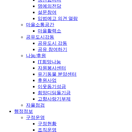
명예의전당
설문참여
입법예고 의견 열람
마을소통공간
마을활력소
공유도시강동
공유도시 강동
공유 참여하기
나눔/후원
IT희망나눔
자원봉사센터
유기동물 분양센터
후원사업
이웃돕기성금
희망디딤돌기금
고향사랑기부제
자율점검
행정정보
구정운영
구정현황
조직운영