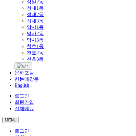
상일2동
성내1동
성내2동
성내3동
암사1동
암사2동
암사3동
천호1동
천호2동
천호3동
문화포털
한눈에강동
English
로그인
회원가입
전체메뉴
MENU
로그인