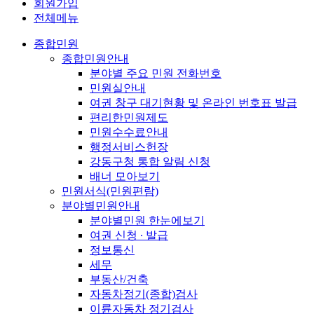
회원가입
전체메뉴
종합민원
종합민원안내
분야별 주요 민원 전화번호
민원실안내
여권 창구 대기현황 및 온라인 번호표 발급
편리한민원제도
민원수수료안내
행정서비스헌장
강동구청 통합 알림 신청
배너 모아보기
민원서식(민원편람)
분야별민원안내
분야별민원 한눈에보기
여권 신청 ∙ 발급
정보통신
세무
부동산/건축
자동차정기(종합)검사
이륜자동차 정기검사