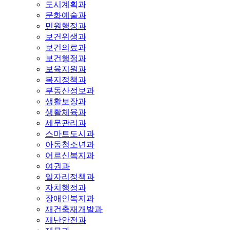
도시계획과
문화예술과
민원행정과
보건위생과
보건의료과
보건행정과
보육지원과
복지정책과
부동산정보과
생활보장과
생활체육과
세무관리과
스마트도시과
아동청소년과
어르신복지과
여권과
일자리정책과
자치행정과
장애인복지과
재건축재개발과
재난안전과