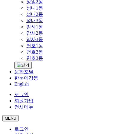
상일2동
성내1동
성내2동
성내3동
암사1동
암사2동
암사3동
천호1동
천호2동
천호3동
문화포털
한눈에강동
English
로그인
회원가입
전체메뉴
MENU
로그인