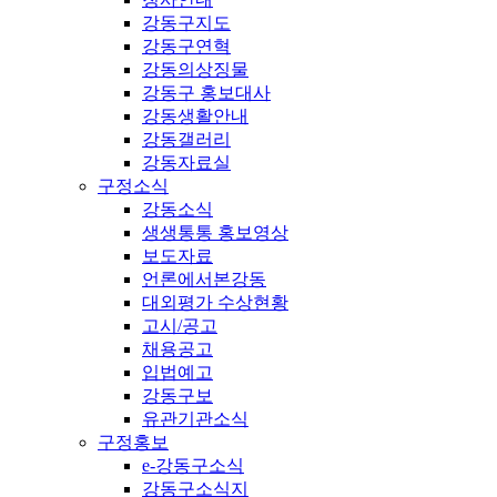
강동구지도
강동구연혁
강동의상징물
강동구 홍보대사
강동생활안내
강동갤러리
강동자료실
구정소식
강동소식
생생통통 홍보영상
보도자료
언론에서본강동
대외평가 수상현황
고시/공고
채용공고
입법예고
강동구보
유관기관소식
구정홍보
e-강동구소식
강동구소식지