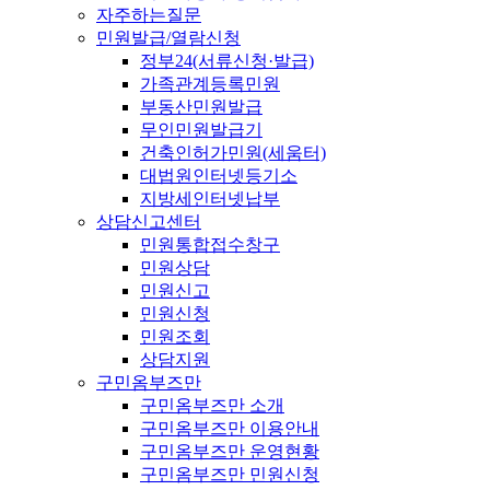
자주하는질문
민원발급/열람신청
정부24(서류신청·발급)
가족관계등록민원
부동산민원발급
무인민원발급기
건축인허가민원(세움터)
대법원인터넷등기소
지방세인터넷납부
상담신고센터
민원통합접수창구
민원상담
민원신고
민원신청
민원조회
상담지원
구민옴부즈만
구민옴부즈만 소개
구민옴부즈만 이용안내
구민옴부즈만 운영현황
구민옴부즈만 민원신청