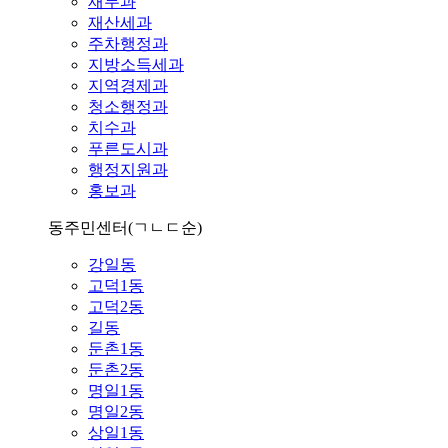
재무과
재산세과
주차행정과
지방소득세과
지역경제과
청소행정과
치수과
푸른도시과
행정지원과
홍보과
동주민센터
(ㄱㄴㄷ순)
강일동
고덕1동
고덕2동
길동
둔촌1동
둔촌2동
명일1동
명일2동
상일1동