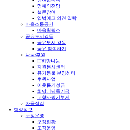
명예의전당
설문참여
입법예고 의견 열람
마을소통공간
마을활력소
공유도시강동
공유도시 강동
공유 참여하기
나눔/후원
IT희망나눔
자원봉사센터
유기동물 분양센터
후원사업
이웃돕기성금
희망디딤돌기금
고향사랑기부제
자율점검
행정정보
구정운영
구정현황
조직운영