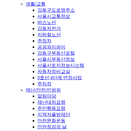
생활/교통
강동구도로명주소
서울시교통정보
버스노선
강동자전거
지하철노선
주정차
공공와이파이
강동구부동산포털
서울시부동산정보
서울시토지정보시스템
자동차정비교실
9호선 4단계 연장사업
주차장
재난/안전/민방위
알림마당
재난대처요령
주민행동요령
지역자율방재단
안전문화운동
안전점검의 날