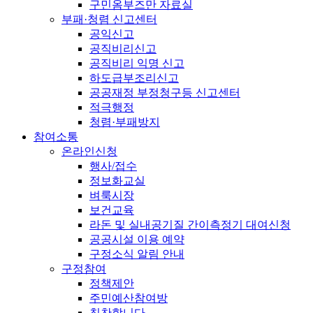
구민옴부즈만 자료실
부패·청렴 신고센터
공익신고
공직비리신고
공직비리 익명 신고
하도급부조리신고
공공재정 부정청구등 신고센터
적극행정
청렴·부패방지
참여소통
온라인신청
행사/접수
정보화교실
벼룩시장
보건교육
라돈 및 실내공기질 간이측정기 대여신청
공공시설 이용 예약
구정소식 알림 안내
구정참여
정책제안
주민예산참여방
칭찬합니다