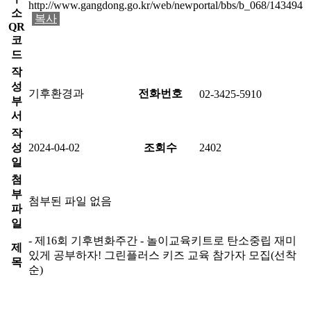
http://www.gangdong.go.kr/web/newportal/bbs/b_068/143494
소
복사
QR
코
드
작
성
기후환경과
전화번호
02-3425-5910
부
서
작
성
2024-04-02
조회수
2402
일
첨
부
첨부된 파일 없음
파
일
- 제16회 기후변화주간 - 놀이교육키트로 탄소중립 재미
제
있게 공부하자! 그린플러스 키즈 교육 참가자 모집(선착
목
순)