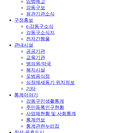
입법예고
강동구보
유관기관소식
구정홍보
e-강동구소식
강동구소식지
전자간행물
관내시설
공공기관
교육기관
병의원/약국
복지시설
모범음식점
심장제세동기 위치정보
기타
통계이야기
강동구민생활통계
주민등록인구현황
사업체현황 및 사회통계
통계연보
통계관련누리집
친선·우호도시