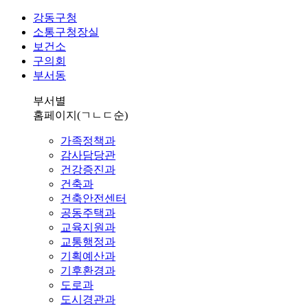
강동구청
소통구청장실
보건소
구의회
부서동
부서별
홈페이지
(ㄱㄴㄷ순)
가족정책과
감사담당관
건강증진과
건축과
건축안전센터
공동주택과
교육지원과
교통행정과
기획예산과
기후환경과
도로과
도시경관과