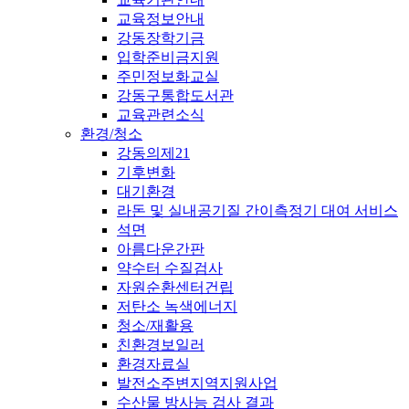
교육정보안내
강동장학기금
입학준비금지원
주민정보화교실
강동구통합도서관
교육관련소식
환경/청소
강동의제21
기후변화
대기환경
라돈 및 실내공기질 간이측정기 대여 서비스
석면
아름다운간판
약수터 수질검사
자원순환센터건립
저탄소 녹색에너지
청소/재활용
친환경보일러
환경자료실
발전소주변지역지원사업
수산물 방사능 검사 결과