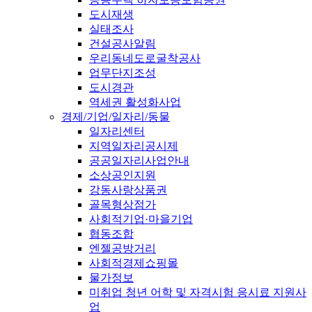
도시재생
실태조사
건설공사알림
우리동네도로굴착공사
업무단지조성
도시경관
역세권 활성화사업
경제/기업/일자리/동물
일자리센터
지역일자리공시제
공공일자리사업안내
소상공인지원
강동사랑상품권
골목형상점가
사회적기업·마을기업
협동조합
엔젤공방거리
사회적경제쇼핑몰
물가정보
미취업 청년 어학 및 자격시험 응시료 지원사
업