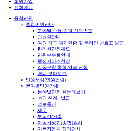
회원가입
전체메뉴
종합민원
종합민원안내
분야별 주요 민원 전화번호
민원실안내
여권 창구 대기현황 및 온라인 번호표 발급
편리한민원제도
민원수수료안내
행정서비스헌장
강동구청 통합 알림 신청
배너 모아보기
민원서식(민원편람)
분야별민원안내
분야별민원 한눈에보기
여권 신청 ∙ 발급
정보통신
세무
부동산/건축
자동차정기(종합)검사
이륜자동차 정기검사