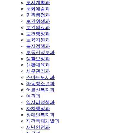
도시계획과
문화예술과
민원행정과
보건위생과
보건의료과
보건행정과
보육지원과
복지정책과
부동산정보과
생활보장과
생활체육과
세무관리과
스마트도시과
아동청소년과
어르신복지과
여권과
일자리정책과
자치행정과
장애인복지과
재건축재개발과
재난안전과