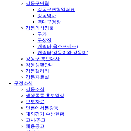
강동구연혁
강동구연혁일람표
강동역사
역대구청장
강동의상징물
구가
구상징
캐릭터(움스프렌즈)
캐릭터(강동이와 강동미)
강동구 홍보대사
강동생활안내
강동갤러리
강동자료실
구정소식
강동소식
생생통통 홍보영상
보도자료
언론에서본강동
대외평가 수상현황
고시/공고
채용공고