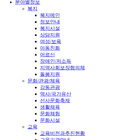
분야별정보
복지
복지메인
정보안내
복지시설
상담지원
여성/보육
아동친화
어르신
장애인/저소득
지역사회보장협의체
돌봄지원
문화/관광/체육
강동관광
역사/국가유산
선사문화축제
생활체육
문화체험
문화시설
교육
교육비전과추진현황
교육기관안내