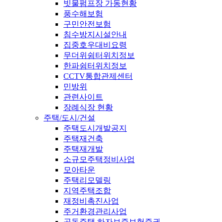
빗물펌프장 가동현황
풍수해보험
구민안전보험
침수방지시설안내
집중호우대비요령
무더위쉼터위치정보
한파쉼터위치정보
CCTV통합관제센터
민방위
관련사이트
장례식장 현황
주택/도시/건설
주택도시개발공지
주택재건축
주택재개발
소규모주택정비사업
모아타운
주택리모델링
지역주택조합
재정비촉진사업
주거환경관리사업
공동주택 하자보증보험증권