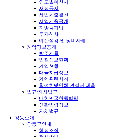
연도별예산서
재정공시
세입세출결산
세입세출공개
지방공기업
투자심사
예산절감 및 낭비사례
계약정보공개
발주계획
입찰정보현황
계약현황
대금지급정보
계약관련서식
참여희망업체 견적서 제출
법규/자치법규
대한민국현행법령
생활법령정보
자치법규
강동소개
강동구안내
행정조직
청사안내