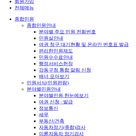
회원가입
전체메뉴
종합민원
종합민원안내
분야별 주요 민원 전화번호
민원실안내
여권 창구 대기현황 및 온라인 번호표 발급
편리한민원제도
민원수수료안내
행정서비스헌장
강동구청 통합 알림 신청
배너 모아보기
민원서식(민원편람)
분야별민원안내
분야별민원 한눈에보기
여권 신청 ∙ 발급
정보통신
세무
부동산/건축
자동차정기(종합)검사
이륜자동차 정기검사