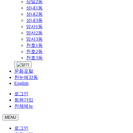
상일2동
성내1동
성내2동
성내3동
암사1동
암사2동
암사3동
천호1동
천호2동
천호3동
문화포털
한눈에강동
English
로그인
회원가입
전체메뉴
MENU
로그인