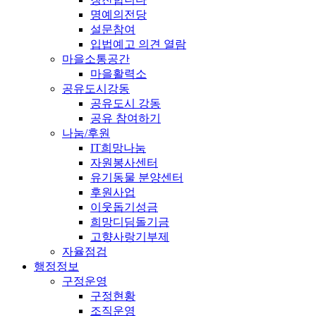
명예의전당
설문참여
입법예고 의견 열람
마을소통공간
마을활력소
공유도시강동
공유도시 강동
공유 참여하기
나눔/후원
IT희망나눔
자원봉사센터
유기동물 분양센터
후원사업
이웃돕기성금
희망디딤돌기금
고향사랑기부제
자율점검
행정정보
구정운영
구정현황
조직운영