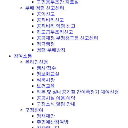
구민옴부즈만 자료실
부패·청렴 신고센터
공익신고
공직비리신고
공직비리 익명 신고
하도급부조리신고
공공재정 부정청구등 신고센터
적극행정
청렴·부패방지
참여소통
온라인신청
행사/접수
정보화교실
벼룩시장
보건교육
라돈 및 실내공기질 간이측정기 대여신청
공공시설 이용 예약
구정소식 알림 안내
구정참여
정책제안
주민예산참여방
칭찬합니다