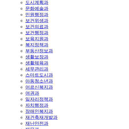
도시계획과
문화예술과
민원행정과
보건위생과
보건의료과
보건행정과
보육지원과
복지정책과
부동산정보과
생활보장과
생활체육과
세무관리과
스마트도시과
아동청소년과
어르신복지과
여권과
일자리정책과
자치행정과
장애인복지과
재건축재개발과
재난안전과