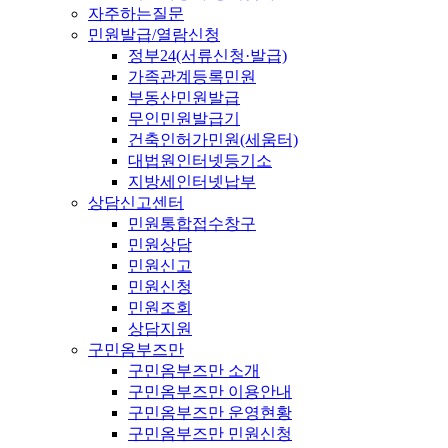
자주하는질문
민원발급/열람신청
정부24(서류신청·발급)
가족관계등록민원
부동산민원발급
무인민원발급기
건축인허가민원(세움터)
대법원인터넷등기소
지방세인터넷납부
상담신고센터
민원통합접수창구
민원상담
민원신고
민원신청
민원조회
상담지원
구민옴부즈만
구민옴부즈만 소개
구민옴부즈만 이용안내
구민옴부즈만 운영현황
구민옴부즈만 민원신청