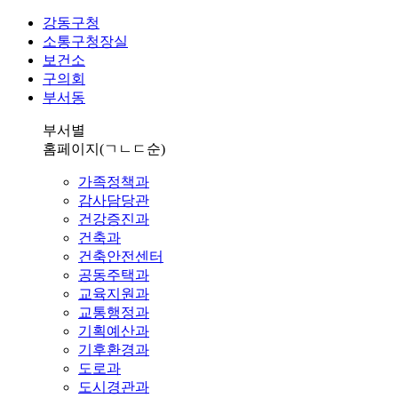
강동구청
소통구청장실
보건소
구의회
부서동
부서별
홈페이지
(ㄱㄴㄷ순)
가족정책과
감사담당관
건강증진과
건축과
건축안전센터
공동주택과
교육지원과
교통행정과
기획예산과
기후환경과
도로과
도시경관과