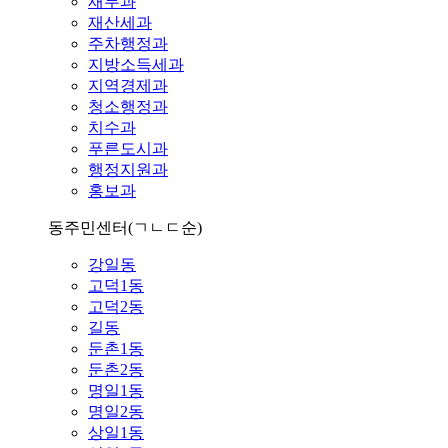
재무과
재산세과
주차행정과
지방소득세과
지역경제과
청소행정과
치수과
푸른도시과
행정지원과
홍보과
동주민센터
(ㄱㄴㄷ순)
강일동
고덕1동
고덕2동
길동
둔촌1동
둔촌2동
명일1동
명일2동
상일1동