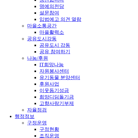
명예의전당
설문참여
입법예고 의견 열람
마을소통공간
마을활력소
공유도시강동
공유도시 강동
공유 참여하기
나눔/후원
IT희망나눔
자원봉사센터
유기동물 분양센터
후원사업
이웃돕기성금
희망디딤돌기금
고향사랑기부제
자율점검
행정정보
구정운영
구정현황
조직운영