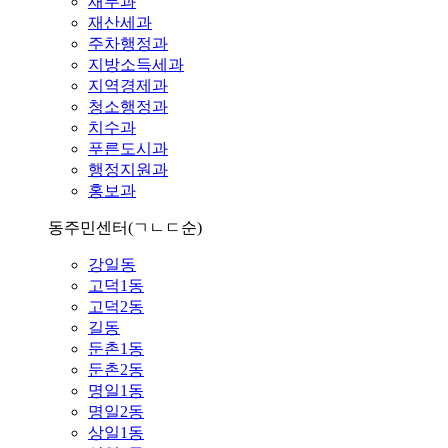
재무과
재산세과
주차행정과
지방소득세과
지역경제과
청소행정과
치수과
푸른도시과
행정지원과
홍보과
동주민센터
(ㄱㄴㄷ순)
강일동
고덕1동
고덕2동
길동
둔촌1동
둔촌2동
명일1동
명일2동
상일1동