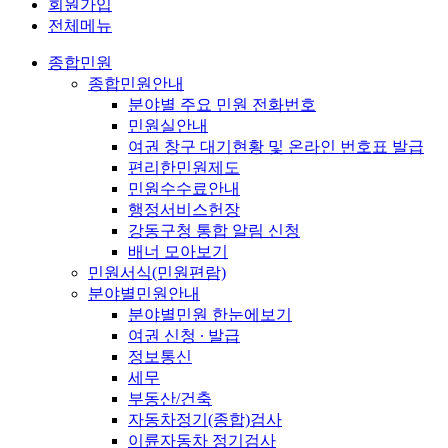
회원가입
전체메뉴
종합민원
종합민원안내
분야별 주요 민원 전화번호
민원실안내
여권 창구 대기현황 및 온라인 번호표 발급
편리한민원제도
민원수수료안내
행정서비스헌장
강동구청 통합 알림 신청
배너 모아보기
민원서식(민원편람)
분야별민원안내
분야별민원 한눈에보기
여권 신청 ∙ 발급
정보통신
세무
부동산/건축
자동차정기(종합)검사
이륜자동차 정기검사