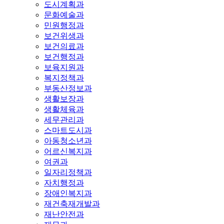
도시계획과
문화예술과
민원행정과
보건위생과
보건의료과
보건행정과
보육지원과
복지정책과
부동산정보과
생활보장과
생활체육과
세무관리과
스마트도시과
아동청소년과
어르신복지과
여권과
일자리정책과
자치행정과
장애인복지과
재건축재개발과
재난안전과