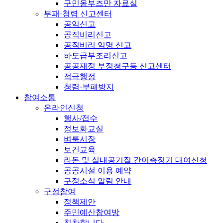
구민옴부즈만 자료실
부패·청렴 신고센터
공익신고
공직비리신고
공직비리 익명 신고
하도급부조리신고
공공재정 부정청구등 신고센터
적극행정
청렴·부패방지
참여소통
온라인신청
행사/접수
정보화교실
벼룩시장
보건교육
라돈 및 실내공기질 간이측정기 대여신청
공공시설 이용 예약
구정소식 알림 안내
구정참여
정책제안
주민예산참여방
칭찬합니다