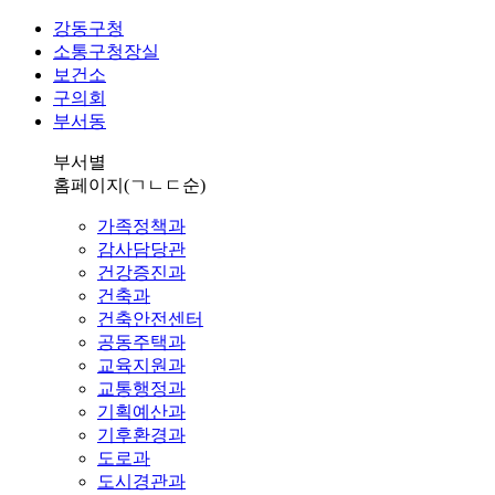
강동구청
소통구청장실
보건소
구의회
부서동
부서별
홈페이지
(ㄱㄴㄷ순)
가족정책과
감사담당관
건강증진과
건축과
건축안전센터
공동주택과
교육지원과
교통행정과
기획예산과
기후환경과
도로과
도시경관과