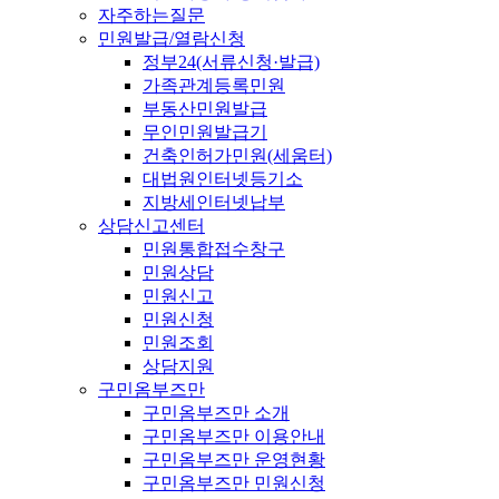
자주하는질문
민원발급/열람신청
정부24(서류신청·발급)
가족관계등록민원
부동산민원발급
무인민원발급기
건축인허가민원(세움터)
대법원인터넷등기소
지방세인터넷납부
상담신고센터
민원통합접수창구
민원상담
민원신고
민원신청
민원조회
상담지원
구민옴부즈만
구민옴부즈만 소개
구민옴부즈만 이용안내
구민옴부즈만 운영현황
구민옴부즈만 민원신청