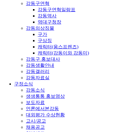
강동구연혁
강동구연혁일람표
강동역사
역대구청장
강동의상징물
구가
구상징
캐릭터(움스프렌즈)
캐릭터(강동이와 강동미)
강동구 홍보대사
강동생활안내
강동갤러리
강동자료실
구정소식
강동소식
생생통통 홍보영상
보도자료
언론에서본강동
대외평가 수상현황
고시/공고
채용공고