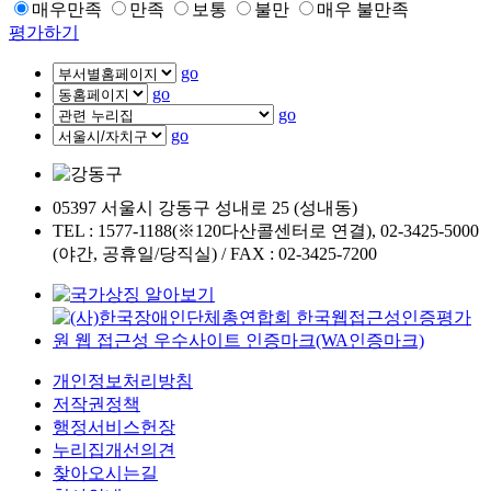
매우만족
만족
보통
불만
매우 불만족
평가하기
go
go
go
go
05397 서울시 강동구 성내로 25 (성내동)
TEL : 1577-1188(※120다산콜센터로 연결), 02-3425-5000
(야간, 공휴일/당직실) / FAX : 02-3425-7200
개인정보처리방침
저작권정책
행정서비스헌장
누리집개선의견
찾아오시는길