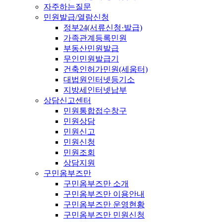
자주하는질문
민원발급/열람신청
정부24(서류신청·발급)
가족관계등록민원
부동산민원발급
무인민원발급기
건축인허가민원(세움터)
대법원인터넷등기소
지방세인터넷납부
상담신고센터
민원통합접수창구
민원상담
민원신고
민원신청
민원조회
상담지원
구민옴부즈만
구민옴부즈만 소개
구민옴부즈만 이용안내
구민옴부즈만 운영현황
구민옴부즈만 민원신청