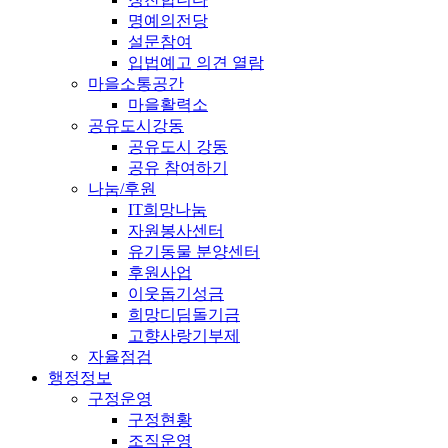
명예의전당
설문참여
입법예고 의견 열람
마을소통공간
마을활력소
공유도시강동
공유도시 강동
공유 참여하기
나눔/후원
IT희망나눔
자원봉사센터
유기동물 분양센터
후원사업
이웃돕기성금
희망디딤돌기금
고향사랑기부제
자율점검
행정정보
구정운영
구정현황
조직운영