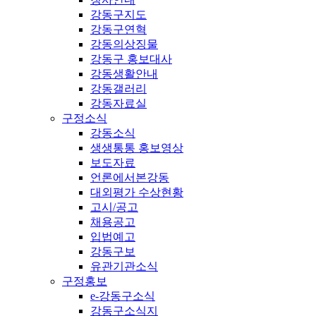
강동구지도
강동구연혁
강동의상징물
강동구 홍보대사
강동생활안내
강동갤러리
강동자료실
구정소식
강동소식
생생통통 홍보영상
보도자료
언론에서본강동
대외평가 수상현황
고시/공고
채용공고
입법예고
강동구보
유관기관소식
구정홍보
e-강동구소식
강동구소식지