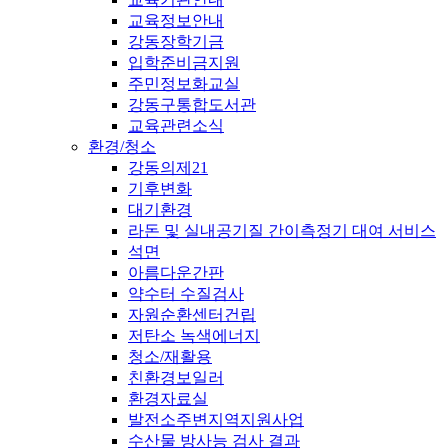
교육정보안내
강동장학기금
입학준비금지원
주민정보화교실
강동구통합도서관
교육관련소식
환경/청소
강동의제21
기후변화
대기환경
라돈 및 실내공기질 간이측정기 대여 서비스
석면
아름다운간판
약수터 수질검사
자원순환센터건립
저탄소 녹색에너지
청소/재활용
친환경보일러
환경자료실
발전소주변지역지원사업
수산물 방사능 검사 결과