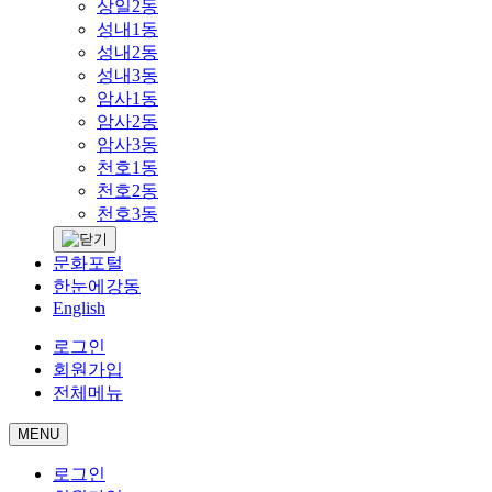
상일2동
성내1동
성내2동
성내3동
암사1동
암사2동
암사3동
천호1동
천호2동
천호3동
문화포털
한눈에강동
English
로그인
회원가입
전체메뉴
MENU
로그인