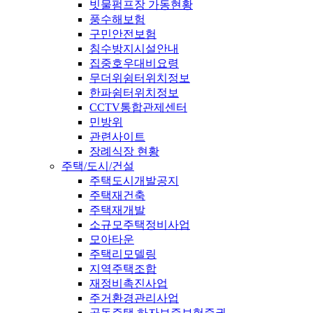
빗물펌프장 가동현황
풍수해보험
구민안전보험
침수방지시설안내
집중호우대비요령
무더위쉼터위치정보
한파쉼터위치정보
CCTV통합관제센터
민방위
관련사이트
장례식장 현황
주택/도시/건설
주택도시개발공지
주택재건축
주택재개발
소규모주택정비사업
모아타운
주택리모델링
지역주택조합
재정비촉진사업
주거환경관리사업
공동주택 하자보증보험증권