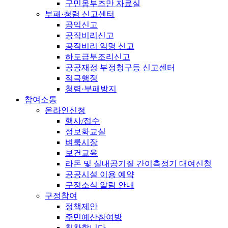
구민옴부즈만 자료실
부패·청렴 신고센터
공익신고
공직비리신고
공직비리 익명 신고
하도급부조리신고
공공재정 부정청구등 신고센터
적극행정
청렴·부패방지
참여소통
온라인신청
행사/접수
정보화교실
벼룩시장
보건교육
라돈 및 실내공기질 간이측정기 대여신청
공공시설 이용 예약
구정소식 알림 안내
구정참여
정책제안
주민예산참여방
칭찬합니다