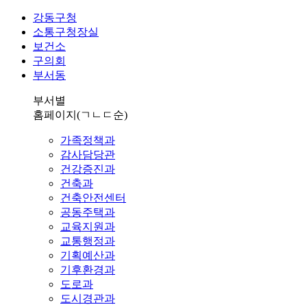
강동구청
소통구청장실
보건소
구의회
부서동
부서별
홈페이지
(ㄱㄴㄷ순)
가족정책과
감사담당관
건강증진과
건축과
건축안전센터
공동주택과
교육지원과
교통행정과
기획예산과
기후환경과
도로과
도시경관과