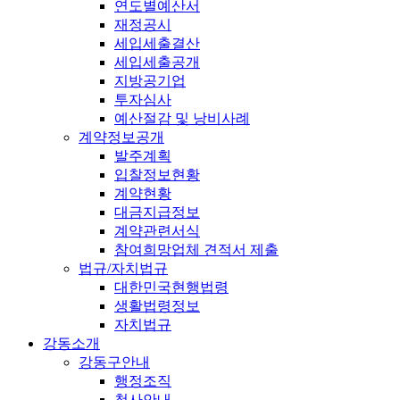
연도별예산서
재정공시
세입세출결산
세입세출공개
지방공기업
투자심사
예산절감 및 낭비사례
계약정보공개
발주계획
입찰정보현황
계약현황
대금지급정보
계약관련서식
참여희망업체 견적서 제출
법규/자치법규
대한민국현행법령
생활법령정보
자치법규
강동소개
강동구안내
행정조직
청사안내