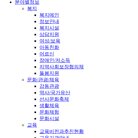
분야별정보
복지
복지메인
정보안내
복지시설
상담지원
여성/보육
아동친화
어르신
장애인/저소득
지역사회보장협의체
돌봄지원
문화/관광/체육
강동관광
역사/국가유산
선사문화축제
생활체육
문화체험
문화시설
교육
교육비전과추진현황
교육기관안내