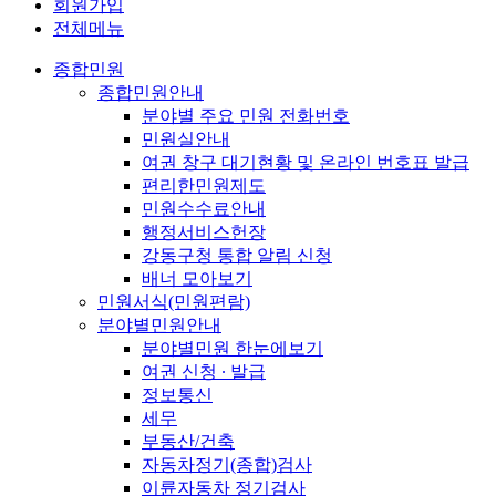
회원가입
전체메뉴
종합민원
종합민원안내
분야별 주요 민원 전화번호
민원실안내
여권 창구 대기현황 및 온라인 번호표 발급
편리한민원제도
민원수수료안내
행정서비스헌장
강동구청 통합 알림 신청
배너 모아보기
민원서식(민원편람)
분야별민원안내
분야별민원 한눈에보기
여권 신청 ∙ 발급
정보통신
세무
부동산/건축
자동차정기(종합)검사
이륜자동차 정기검사