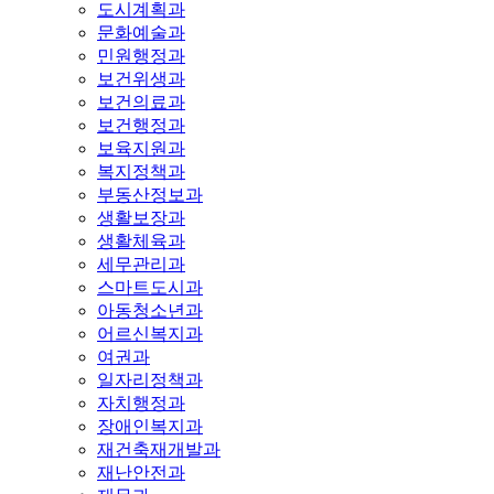
도시계획과
문화예술과
민원행정과
보건위생과
보건의료과
보건행정과
보육지원과
복지정책과
부동산정보과
생활보장과
생활체육과
세무관리과
스마트도시과
아동청소년과
어르신복지과
여권과
일자리정책과
자치행정과
장애인복지과
재건축재개발과
재난안전과