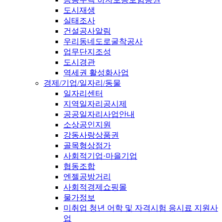
도시재생
실태조사
건설공사알림
우리동네도로굴착공사
업무단지조성
도시경관
역세권 활성화사업
경제/기업/일자리/동물
일자리센터
지역일자리공시제
공공일자리사업안내
소상공인지원
강동사랑상품권
골목형상점가
사회적기업·마을기업
협동조합
엔젤공방거리
사회적경제쇼핑몰
물가정보
미취업 청년 어학 및 자격시험 응시료 지원사
업