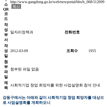
http://www.gangdong.go.kr/web/newportal/bbs/b_068/112699
소
복사
QR
코
드
작
성
일자리정책과
전화번호
부
서
작
성
2012-03-09
조회수
1955
일
첨
부
첨부된 파일 없음
파
일
제
사회적기업 창업 희망자를 위한 사업설명회 참석 안내
목
강동구에서는 아래와 같이 사회적기업 창업 희망자를 대상으
로 사업설명회를 개최하오니