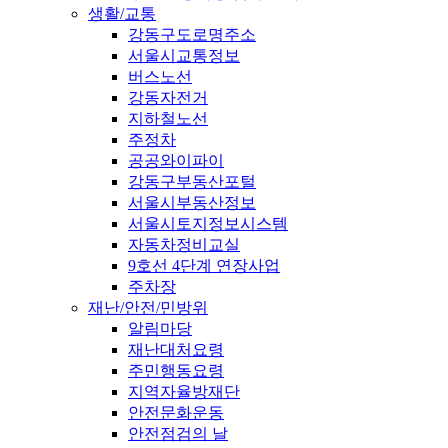
생활/교통
강동구도로명주소
서울시교통정보
버스노선
강동자전거
지하철노선
주정차
공공와이파이
강동구부동산포털
서울시부동산정보
서울시토지정보시스템
자동차정비교실
9호선 4단계 연장사업
주차장
재난/안전/민방위
알림마당
재난대처요령
주민행동요령
지역자율방재단
안전문화운동
안전점검의 날