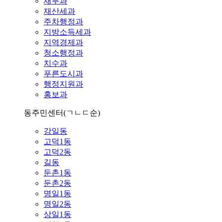
재무과
재산세과
주차행정과
지방소득세과
지역경제과
청소행정과
치수과
푸른도시과
행정지원과
홍보과
동주민센터
(ㄱㄴㄷ순)
강일동
고덕1동
고덕2동
길동
둔촌1동
둔촌2동
명일1동
명일2동
상일1동