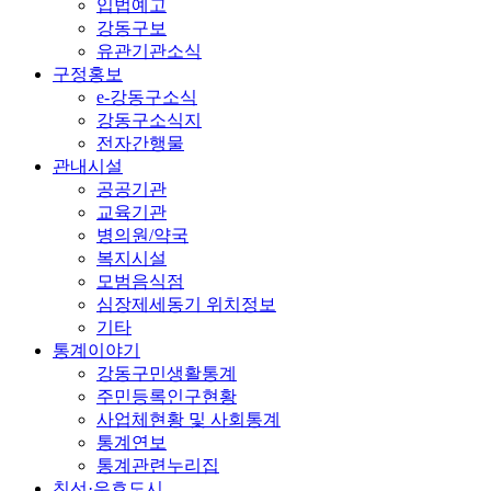
입법예고
강동구보
유관기관소식
구정홍보
e-강동구소식
강동구소식지
전자간행물
관내시설
공공기관
교육기관
병의원/약국
복지시설
모범음식점
심장제세동기 위치정보
기타
통계이야기
강동구민생활통계
주민등록인구현황
사업체현황 및 사회통계
통계연보
통계관련누리집
친선·우호도시