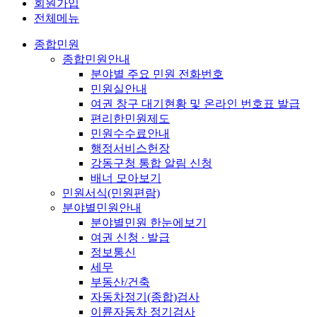
회원가입
전체메뉴
종합민원
종합민원안내
분야별 주요 민원 전화번호
민원실안내
여권 창구 대기현황 및 온라인 번호표 발급
편리한민원제도
민원수수료안내
행정서비스헌장
강동구청 통합 알림 신청
배너 모아보기
민원서식(민원편람)
분야별민원안내
분야별민원 한눈에보기
여권 신청 ∙ 발급
정보통신
세무
부동산/건축
자동차정기(종합)검사
이륜자동차 정기검사