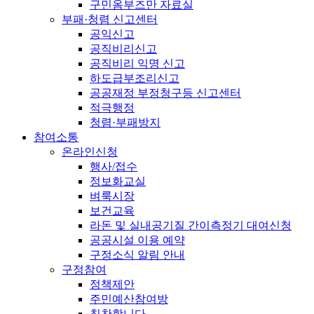
구민옴부즈만 자료실
부패·청렴 신고센터
공익신고
공직비리신고
공직비리 익명 신고
하도급부조리신고
공공재정 부정청구등 신고센터
적극행정
청렴·부패방지
참여소통
온라인신청
행사/접수
정보화교실
벼룩시장
보건교육
라돈 및 실내공기질 간이측정기 대여신청
공공시설 이용 예약
구정소식 알림 안내
구정참여
정책제안
주민예산참여방
칭찬합니다