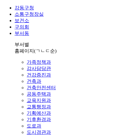
강동구청
소통구청장실
보건소
구의회
부서동
부서별
홈페이지
(ㄱㄴㄷ순)
가족정책과
감사담당관
건강증진과
건축과
건축안전센터
공동주택과
교육지원과
교통행정과
기획예산과
기후환경과
도로과
도시경관과