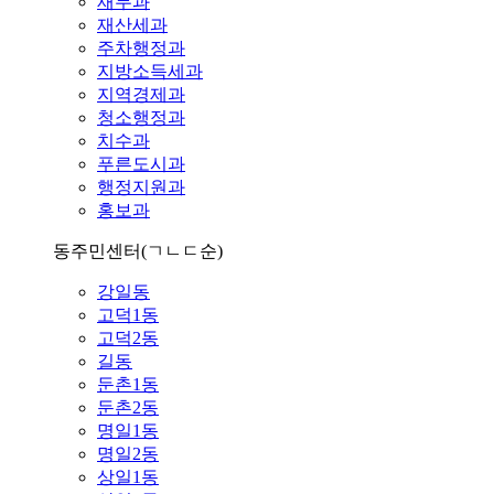
재무과
재산세과
주차행정과
지방소득세과
지역경제과
청소행정과
치수과
푸른도시과
행정지원과
홍보과
동주민센터
(ㄱㄴㄷ순)
강일동
고덕1동
고덕2동
길동
둔촌1동
둔촌2동
명일1동
명일2동
상일1동