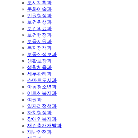
도시계획과
문화예술과
민원행정과
보건위생과
보건의료과
보건행정과
보육지원과
복지정책과
부동산정보과
생활보장과
생활체육과
세무관리과
스마트도시과
아동청소년과
어르신복지과
여권과
일자리정책과
자치행정과
장애인복지과
재건축재개발과
재난안전과