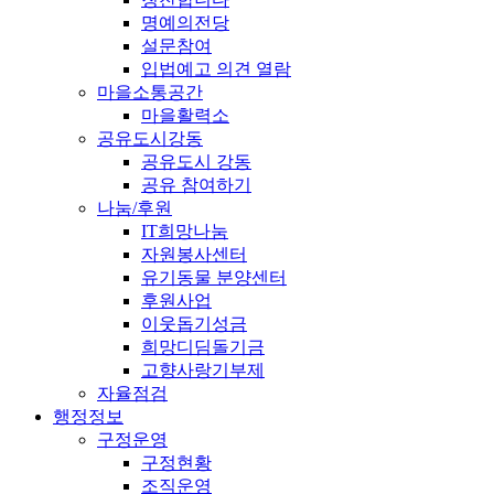
명예의전당
설문참여
입법예고 의견 열람
마을소통공간
마을활력소
공유도시강동
공유도시 강동
공유 참여하기
나눔/후원
IT희망나눔
자원봉사센터
유기동물 분양센터
후원사업
이웃돕기성금
희망디딤돌기금
고향사랑기부제
자율점검
행정정보
구정운영
구정현황
조직운영