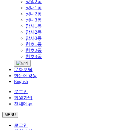
상일2동
성내1동
성내2동
성내3동
암사1동
암사2동
암사3동
천호1동
천호2동
천호3동
문화포털
한눈에강동
English
로그인
회원가입
전체메뉴
MENU
로그인