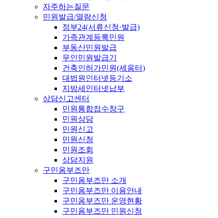
자주하는질문
민원발급/열람신청
정부24(서류신청·발급)
가족관계등록민원
부동산민원발급
무인민원발급기
건축인허가민원(세움터)
대법원인터넷등기소
지방세인터넷납부
상담신고센터
민원통합접수창구
민원상담
민원신고
민원신청
민원조회
상담지원
구민옴부즈만
구민옴부즈만 소개
구민옴부즈만 이용안내
구민옴부즈만 운영현황
구민옴부즈만 민원신청